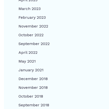
March 2023
February 2023
November 2022
October 2022
September 2022
April 2022
May 2021
January 2021
December 2018
November 2018
October 2018
September 2018