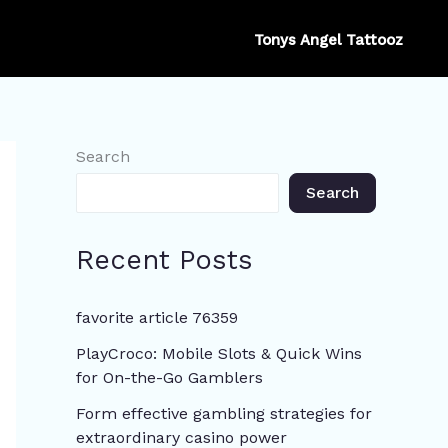
Tonys Angel Tattooz
Search
Search
Recent Posts
favorite article 76359
PlayCroco: Mobile Slots & Quick Wins
for On-the-Go Gamblers
Form effective gambling strategies for
extraordinary casino power