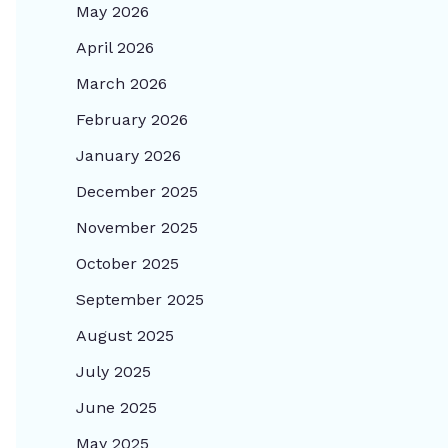
May 2026
April 2026
March 2026
February 2026
January 2026
December 2025
November 2025
October 2025
September 2025
August 2025
July 2025
June 2025
May 2025