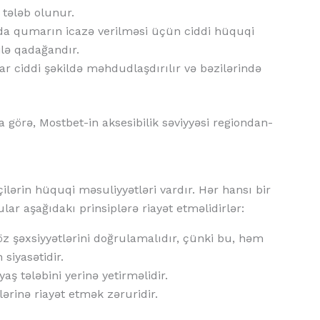
tələb olunur.
rda qumarın icazə verilməsi üçün ciddi hüquqi
ilə qadağandır.
ar ciddi şəkildə məhdudlaşdırılır və bəzilərində
 görə, Mostbet-in aksesibilik səviyyəsi regiondan-
lərin hüquqi məsuliyyətləri vardır. Hər hansı bir
r aşağıdakı prinsiplərə riayət etməlidirlər:
z şəxsiyyətlərini doğrulamalıdır, çünki bu, həm
siyasətidir.
yaş tələbini yerinə yetirməlidir.
lərinə riayət etmək zəruridir.