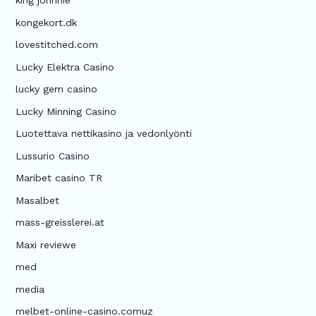
king johnnie
kongekort.dk
lovestitched.com
Lucky Elektra Casino
lucky gem casino
Lucky Minning Casino
Luotettava nettikasino ja vedonlyönti
Lussurio Casino
Maribet casino TR
Masalbet
mass-greisslerei.at
Maxi reviewe
med
media
melbet-online-casino.comuz