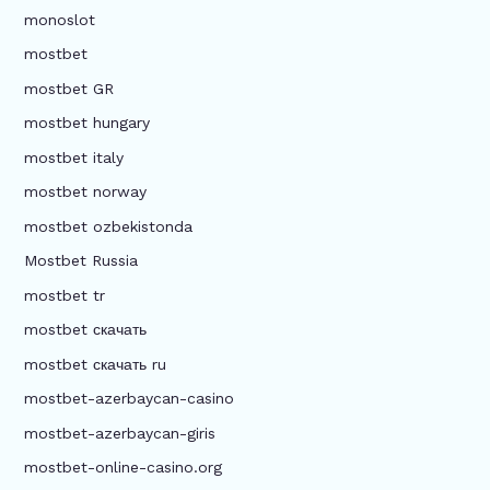
monoslot
mostbet
mostbet GR
mostbet hungary
mostbet italy
mostbet norway
mostbet ozbekistonda
Mostbet Russia
mostbet tr
mostbet скачать
mostbet скачать ru
mostbet-azerbaycan-casino
mostbet-azerbaycan-giris
mostbet-online-casino.org