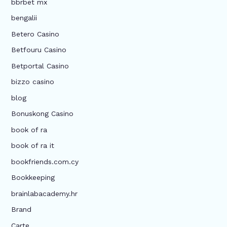
bbrbet mx
bengalii
Betero Casino
Betfouru Casino
Betportal Casino
bizzo casino
blog
Bonuskong Casino
book of ra
book of ra it
bookfriends.com.cy
Bookkeeping
brainlabacademy.hr
Brand
Carte