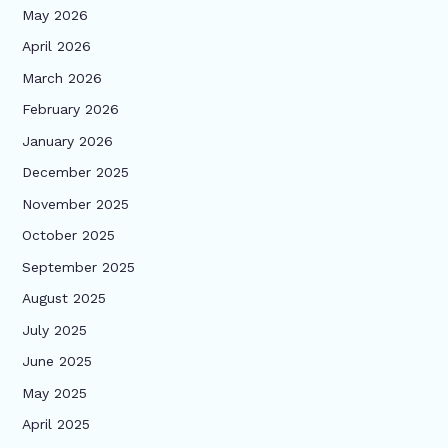
May 2026
April 2026
March 2026
February 2026
January 2026
December 2025
November 2025
October 2025
September 2025
August 2025
July 2025
June 2025
May 2025
April 2025