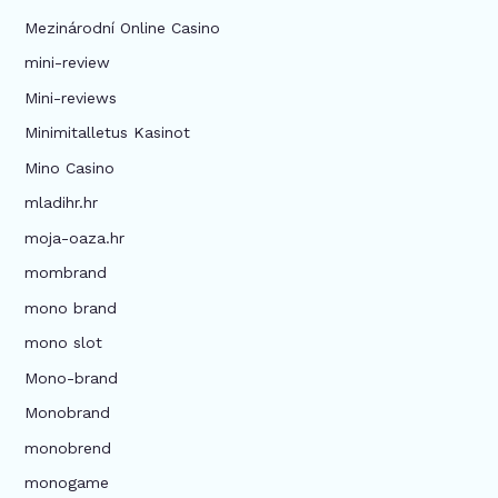
Mezinárodní Online Casino
mini-review
Mini-reviews
Minimitalletus Kasinot
Mino Casino
mladihr.hr
moja-oaza.hr
mombrand
mono brand
mono slot
Mono-brand
Monobrand
monobrend
monogame