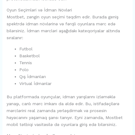
Oyun Seçimləri və İdman Növləri
Mostbet, zəngin oyun seçimi təqdim edir. Burada geniş
spektrdə idman növlərinə və fərqli oyunlara mərc edə
bilərsiniz. İdman mərcləri aşağıdakı kateqoriyalar altında
sıralanır:
Futbol
Basketbol
Tennis
Polo
Qış İdmanları
Virtual İdmanlar
Bu platformada oyunçular, idman yarışlarını izləməklə
yanaşı, canlı mərc imkanı da əldə edir. Bu, istifadəçilərə
mərclərini real zamanda yerləşdirmək və prosesin
həyəcanını yaşamaq şansı tanıyır. Eyni zamanda, Mostbet
mobil tətbiqi vasitəsilə də oyunlara giriş edə bilərsiniz.