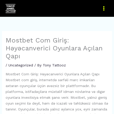
Skip
to
content
Mostbet Com Giriş:
Həyəcanverici Oyunlara Açılan
Qapı
/
Uncategorized
/ By
Tony Tattooz
Mostbet Com Giriş: Həyəcanverici Oyunlara Açılan Qapı
Mostbet com giriş, internetdə sərfəli mərc imkanları
axtaran oyunçular üçün əvəzsiz bir plattformadır. Bu
platforma, istifadəçilərə müxtəlif idman növlərinə və digər
oyunlara investisiya etmək şansı verir. Mostbet, yalnız geniş
oyun seçimi ilə deyil, həm də icazəli və təhlükəsiz olması ilə
tanınır. Oyunçular, burada yalnız əyləncə yox, eyni zamanda