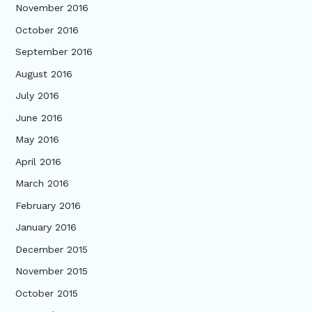
November 2016
October 2016
September 2016
August 2016
July 2016
June 2016
May 2016
April 2016
March 2016
February 2016
January 2016
December 2015
November 2015
October 2015