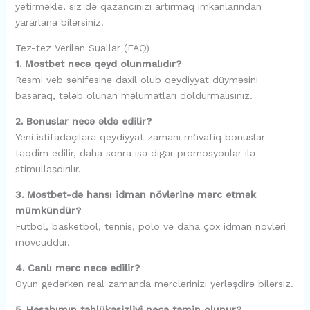
yetirməklə, siz də qazancınızı artırmaq imkanlarından
yararlana bilərsiniz.
Tez-tez Verilən Suallar (FAQ)
1. Mostbet necə qeyd olunmalıdır?
Rəsmi veb səhifəsinə daxil olub qeydiyyat düyməsini
basaraq, tələb olunan məlumatları doldurmalısınız.
2. Bonuslar necə əldə edilir?
Yeni istifadəçilərə qeydiyyat zamanı müvafiq bonuslar
təqdim edilir, daha sonra isə digər promosyonlar ilə
stimullaşdırılır.
3. Mostbet-də hansı idman növlərinə mərc etmək
mümkündür?
Futbol, basketbol, tennis, polo və daha çox idman növləri
mövcuddur.
4. Canlı mərc necə edilir?
Oyun gedərkən real zamanda mərclərinizi yerləşdirə bilərsiz.
5. Hesabımın təhlükəsizliyi necə təmin olunur?