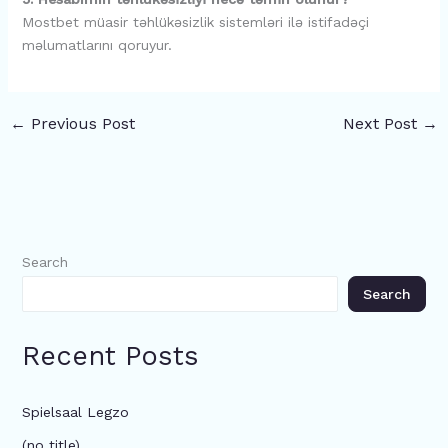
Mostbet müasir təhlükəsizlik sistemləri ilə istifadəçi
məlumatlarını qoruyur.
←
Previous Post
Next Post
→
Search
Search
Recent Posts
Spielsaal Legzo
(no title)