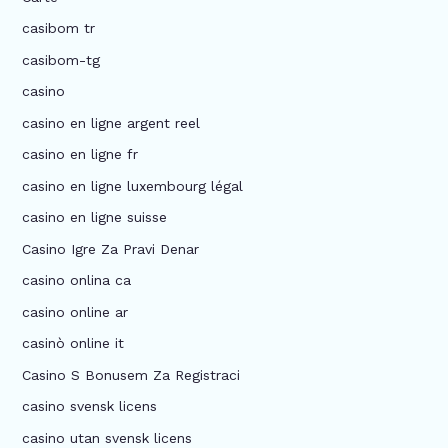
casibom tr
casibom-tg
casino
casino en ligne argent reel
casino en ligne fr
casino en ligne luxembourg légal
casino en ligne suisse
Casino Igre Za Pravi Denar
casino onlina ca
casino online ar
casinò online it
Casino S Bonusem Za Registraci
casino svensk licens
casino utan svensk licens