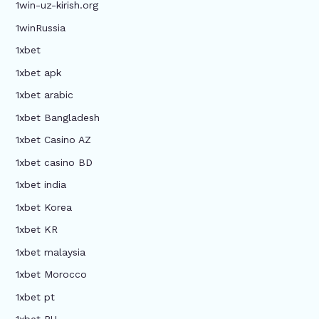
1win-uz-kirish.org
1winRussia
1xbet
1xbet apk
1xbet arabic
1xbet Bangladesh
1xbet Casino AZ
1xbet casino BD
1xbet india
1xbet Korea
1xbet KR
1xbet malaysia
1xbet Morocco
1xbet pt