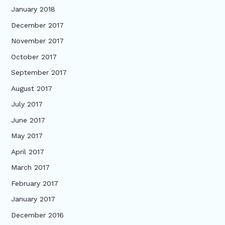
January 2018
December 2017
November 2017
October 2017
September 2017
August 2017
July 2017
June 2017
May 2017
April 2017
March 2017
February 2017
January 2017
December 2016