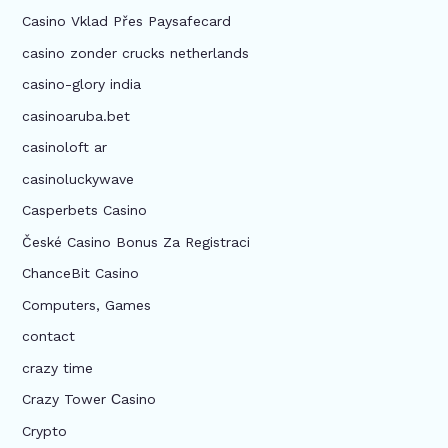
Casino Vklad Přes Paysafecard
casino zonder crucks netherlands
casino-glory india
casinoaruba.bet
casinoloft ar
casinoluckywave
Casperbets Casino
České Casino Bonus Za Registraci
ChanceBit Casino
Computers, Games
contact
crazy time
Crazy Tower Сasino
Crypto