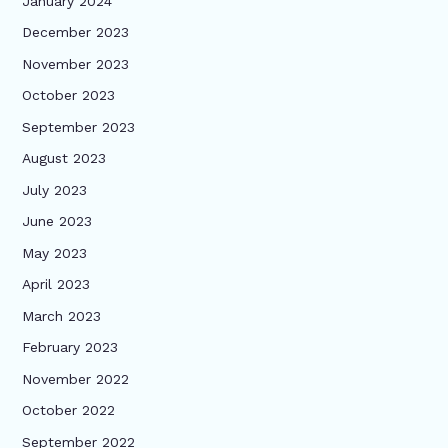
January 2024
December 2023
November 2023
October 2023
September 2023
August 2023
July 2023
June 2023
May 2023
April 2023
March 2023
February 2023
November 2022
October 2022
September 2022