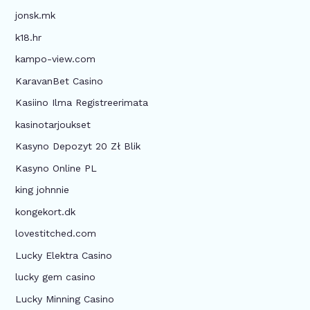
jonsk.mk
k18.hr
kampo-view.com
KaravanBet Casino
Kasiino Ilma Registreerimata
kasinotarjoukset
Kasyno Depozyt 20 Zł Blik
Kasyno Online PL
king johnnie
kongekort.dk
lovestitched.com
Lucky Elektra Casino
lucky gem casino
Lucky Minning Casino