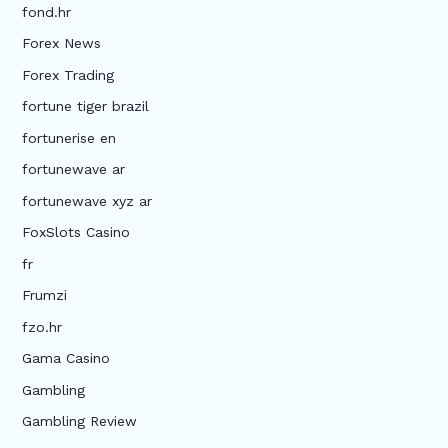
fond.hr
Forex News
Forex Trading
fortune tiger brazil
fortunerise en
fortunewave ar
fortunewave xyz ar
FoxSlots Casino
fr
Frumzi
fzo.hr
Gama Casino
Gambling
Gambling Review