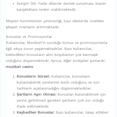
İletişim Dili: Farklı dillerde destek sunulması, bazen
karışıklıklara neden olabilmektedir.
Müşteri hizmetlerinin yetersizliği, bazı ülkelerde özellikle
şikayet oranlarını artırmaktadır.
Bonuslar ve Promosyonlar
Kullanıcılar, Mostbet’in sunduğu bonus ve promosyonlarla
ilgili sıkça sorun yaşamaktadırlar. Bazı kullanıcılar,
bekledikleri bonusların alım koşullarının çok karmaşık
olduğunu düşünmektedir. Ayrıca, diğer endişeler şunlardır:
mostbet casino
Bonusların Süresi:
Kullanıcılar, bonusların
kullanılabilirlik sürelerinin kısıtlı olduğunu ve son
tarihlerin açıklanmadığını düşünmektedirler.
Şartların Aşırı Olması:
Bonusları kullanabilmek için
yerine getirilmesi gereken şartların çok zor olduğu
ifade edilmektedir.
Kaybedilen Bonuslar:
Bazı kullanıcılar, talep ettikleri