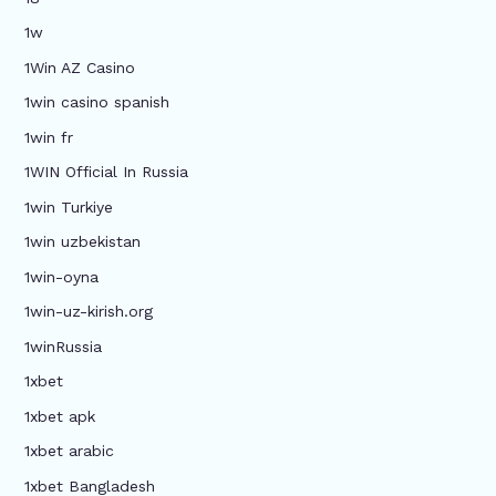
1w
1Win AZ Casino
1win casino spanish
1win fr
1WIN Official In Russia
1win Turkiye
1win uzbekistan
1win-oyna
1win-uz-kirish.org
1winRussia
1xbet
1xbet apk
1xbet arabic
1xbet Bangladesh