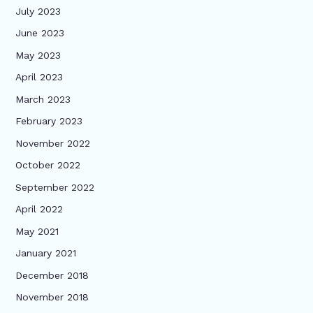
July 2023
June 2023
May 2023
April 2023
March 2023
February 2023
November 2022
October 2022
September 2022
April 2022
May 2021
January 2021
December 2018
November 2018