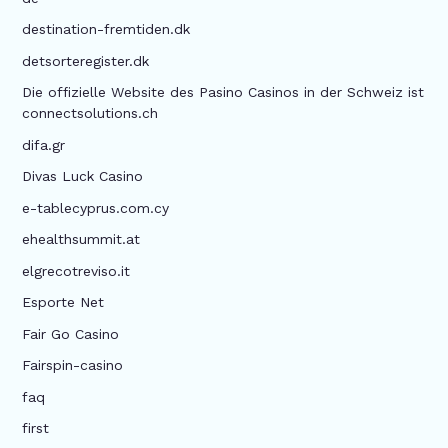
destination-fremtiden.dk
detsorteregister.dk
Die offizielle Website des Pasino Casinos in der Schweiz ist
connectsolutions.ch
difa.gr
Divas Luck Casino
e-tablecyprus.com.cy
ehealthsummit.at
elgrecotreviso.it
Esporte Net
Fair Go Casino
Fairspin-casino
faq
first