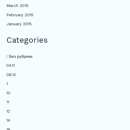
March 2015
February 2015
January 2015
Categories
! Без рубрики
04.11
08.12
1
10
11
12
14
18