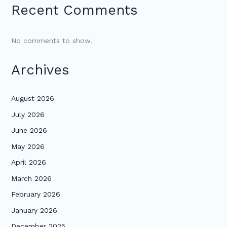
Recent Comments
No comments to show.
Archives
August 2026
July 2026
June 2026
May 2026
April 2026
March 2026
February 2026
January 2026
December 2025