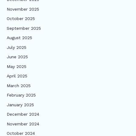
November 2025
October 2025
September 2025
August 2025
July 2025
June 2025
May 2025
April 2025
March 2025
February 2025
January 2025
December 2024
November 2024
October 2024