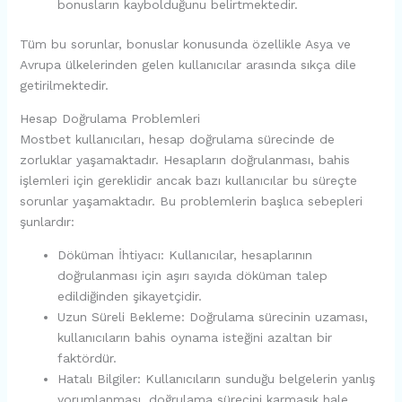
bonusların kaybolduğunu belirtmektedir.
Tüm bu sorunlar, bonuslar konusunda özellikle Asya ve
Avrupa ülkelerinden gelen kullanıcılar arasında sıkça dile
getirilmektedir.
Hesap Doğrulama Problemleri
Mostbet kullanıcıları, hesap doğrulama sürecinde de
zorluklar yaşamaktadır. Hesapların doğrulanması, bahis
işlemleri için gereklidir ancak bazı kullanıcılar bu süreçte
sorunlar yaşamaktadır. Bu problemlerin başlıca sebepleri
şunlardır:
Döküman İhtiyacı: Kullanıcılar, hesaplarının
doğrulanması için aşırı sayıda döküman talep
edildiğinden şikayetçidir.
Uzun Süreli Bekleme: Doğrulama sürecinin uzaması,
kullanıcıların bahis oynama isteğini azaltan bir
faktördür.
Hatalı Bilgiler: Kullanıcıların sunduğu belgelerin yanlış
yorumlanması, doğrulama sürecini karmaşık hale