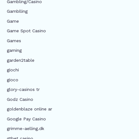
Gambling/Casino
Gamblling
Game
Game Spot Casino
Games
gaming
garden2table
giochi
gioco
glory-casinos tr
Godz Casino
goldenblaze online ar
Google Pay Casino
grimme-aelling.dk
gtbet casino