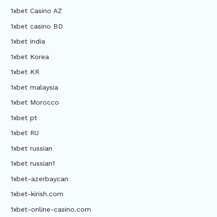
1xbet Casino AZ
1xbet casino BD
1xbet india
1xbet Korea
1xbet KR
1xbet malaysia
1xbet Morocco
1xbet pt
1xbet RU
1xbet russian
1xbet russian1
1xbet-azerbaycan
1xbet-kirish.com
1xbet-online-casino.com