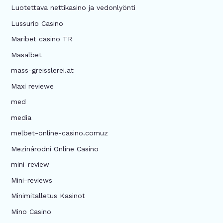
Luotettava nettikasino ja vedonlyönti
Lussurio Casino
Maribet casino TR
Masalbet
mass-greisslerei.at
Maxi reviewe
med
media
melbet-online-casino.comuz
Mezinárodní Online Casino
mini-review
Mini-reviews
Minimitalletus Kasinot
Mino Casino