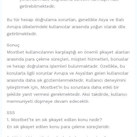
getirebilmektedir.
Bu tür hesap doğrulama sorunları, genellikle Asya ve Batı
Avrupa ülkelerindeki kullanıcılar arasında yoğun olarak dile
getirilmektedir.
Sonuç
Mostbet kullanıcılarının karşılaştığı en önemli şikayet alanları
arasında para çekme süreçleri, müşteri hizmetleri, bonuslar
ve hesap doğrulama işlemleri bulunmaktadır. Özellikle, bu
konularla ilgili sorunlar Avrupa ve Asya’dan gelen kullanıcılar
arasında daha sık gözlemlenmektedir. Kullanıcı deneyimini
iyileştirmek için, Mostbet’in bu sorunlara daha etkili bir
şekilde yanıt vermesi gerekmektedir. Aksi takdirde, kullanıcı
memnuniyeti düşmeye devam edecektir.
SSS
1. Mostbet’te en sık şikayet edilen konu nedir?
En sık şikayet edilen konu para çekme süreçleridir.