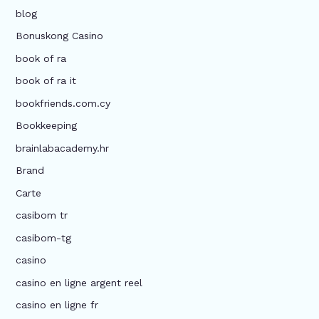
blog
Bonuskong Casino
book of ra
book of ra it
bookfriends.com.cy
Bookkeeping
brainlabacademy.hr
Brand
Carte
casibom tr
casibom-tg
casino
casino en ligne argent reel
casino en ligne fr