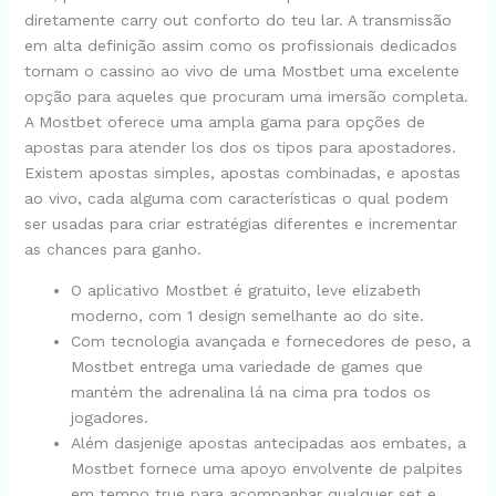
diretamente carry out conforto do teu lar. A transmissão
em alta definição assim como os profissionais dedicados
tornam o cassino ao vivo de uma Mostbet uma excelente
opção para aqueles que procuram uma imersão completa.
A Mostbet oferece uma ampla gama para opções de
apostas para atender los dos os tipos para apostadores.
Existem apostas simples, apostas combinadas, e apostas
ao vivo, cada alguma com características o qual podem
ser usadas para criar estratégias diferentes e incrementar
as chances para ganho.
O aplicativo Mostbet é gratuito, leve elizabeth
moderno, com 1 design semelhante ao do site.
Com tecnologia avançada e fornecedores de peso, a
Mostbet entrega uma variedade de games que
mantém the adrenalina lá na cima pra todos os
jogadores.
Além dasjenige apostas antecipadas aos embates, a
Mostbet fornece uma apoyo envolvente de palpites
em tempo true para acompanhar qualquer set e