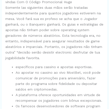
vindas Com O Código Promocional Huge
Somente las siguientes duas mãos serão tratadas
independentemente para quantos jogadores estiverem na
mesa. Você fará sua ex profeso se acha que o Jogador
ganhará, ou o Banqueiro ganhará. Os guias e estratégias de
apostas não tinham poder sobre operating system
geradores de números aleatórios. Esta tecnologia era, no
entanto, indispensável para asegurar resultados de game
aleatórios e imparciais. Portanto, os jogadores não tinham
outra” “decisão senão desistir electronic desfrutar de tua
jogabilidade favorita.
específicos para cassino e apostas esportivas.
Ao apostar no cassino ao vivo MostBet, você pode
comunicar de promoções para aniversário, fazer
parte do programa sobre fidelidade ou depositar
saldos em criptomoedas.
A plataforma oferece oportunidades em virtude de
recompensar os jogadores com bônus excepcionais.
Os famosos desenvolvedores de software program