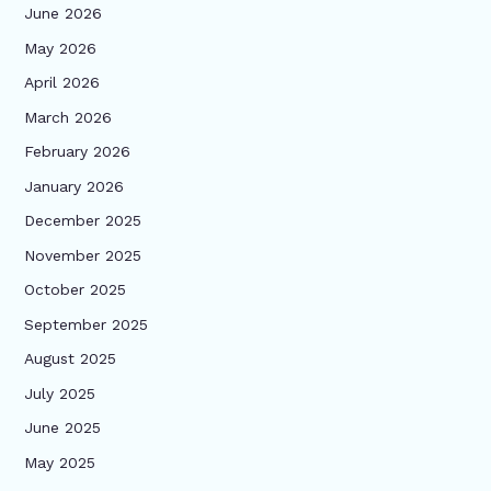
June 2026
May 2026
April 2026
March 2026
February 2026
January 2026
December 2025
November 2025
October 2025
September 2025
August 2025
July 2025
June 2025
May 2025