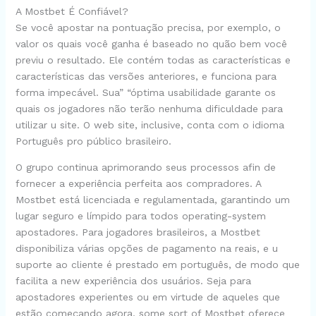
A Mostbet É Confiável?
Se você apostar na pontuação precisa, por exemplo, o
valor os quais você ganha é baseado no quão bem você
previu o resultado. Ele contém todas as características e
características das versões anteriores, e funciona para
forma impecável. Sua” “óptima usabilidade garante os
quais os jogadores não terão nenhuma dificuldade para
utilizar u site. O web site, inclusive, conta com o idioma
Português pro público brasileiro.
O grupo continua aprimorando seus processos afin de
fornecer a experiência perfeita aos compradores. A
Mostbet está licenciada e regulamentada, garantindo um
lugar seguro e límpido para todos operating-system
apostadores. Para jogadores brasileiros, a Mostbet
disponibiliza várias opções de pagamento na reais, e u
suporte ao cliente é prestado em português, de modo que
facilita a new experiência dos usuários. Seja para
apostadores experientes ou em virtude de aqueles que
estão começando agora, some sort of Mostbet oferece