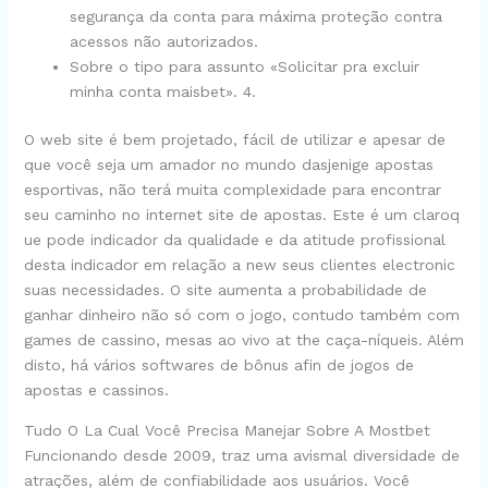
segurança da conta para máxima proteção contra
acessos não autorizados.
Sobre o tipo para assunto «Solicitar pra excluir
minha conta maisbet». 4.
O web site é bem projetado, fácil de utilizar e apesar de
que você seja um amador no mundo dasjenige apostas
esportivas, não terá muita complexidade para encontrar
seu caminho no internet site de apostas. Este é um claroq
ue pode indicador da qualidade e da atitude profissional
desta indicador em relação a new seus clientes electronic
suas necessidades. O site aumenta a probabilidade de
ganhar dinheiro não só com o jogo, contudo também com
games de cassino, mesas ao vivo at the caça-níqueis. Além
disto, há vários softwares de bônus afin de jogos de
apostas e cassinos.
Tudo O La Cual Você Precisa Manejar Sobre A Mostbet
Funcionando desde 2009, traz uma avismal diversidade de
atrações, além de confiabilidade aos usuários. Você