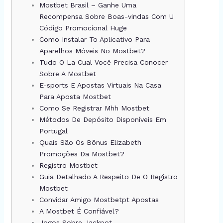
Mostbet Brasil – Ganhe Uma
Recompensa Sobre Boas-vindas Com U
Código Promocional Huge
Como Instalar To Aplicativo Para
Aparelhos Móveis No Mostbet?
Tudo O La Cual Você Precisa Conocer
Sobre A Mostbet
E-sports E Apostas Virtuais Na Casa
Para Aposta Mostbet
Como Se Registrar Mhh Mostbet
Métodos De Depósito Disponíveis Em
Portugal
Quais São Os Bônus Elizabeth
Promoções Da Mostbet?
Registro Mostbet
Guia Detalhado A Respeito De O Registro
Mostbet
Convidar Amigo Mostbetpt Apostas
A Mostbet É Confiável?
Jogos Sobre Jackpot