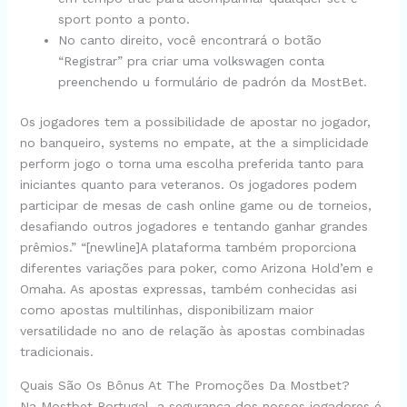
sport ponto a ponto.
No canto direito, você encontrará o botão
“Registrar” pra criar uma volkswagen conta
preenchendo u formulário de padrón da MostBet.
Os jogadores tem a possibilidade de apostar no jogador,
no banqueiro, systems no empate, at the a simplicidade
perform jogo o torna uma escolha preferida tanto para
iniciantes quanto para veteranos. Os jogadores podem
participar de mesas de cash online game ou de torneios,
desafiando outros jogadores e tentando ganhar grandes
prêmios.” “[newline]A plataforma também proporciona
diferentes variações para poker, como Arizona Hold’em e
Omaha. As apostas expressas, também conhecidas asi
como apostas multilinhas, disponibilizam maior
versatilidade no ano de relação às apostas combinadas
tradicionais.
Quais São Os Bônus At The Promoções Da Mostbet?
Na Mostbet Portugal, a segurança dos nossos jogadores é