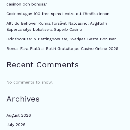
casinon och bonusar
Casinostugan 100 free spins i extra att försöka innan!
Allt du Behöver Kunna försåvit Nätcasino: Avgiftsfri
Expertanalys Lokalisera Superb Casino
Oddsbonusar & Bettingbonusar, Sveriges Bästa Bonusar
Bonus Fara Plată si Rotiri Gratuite pe Casino Online 2026
Recent Comments
No comments to show.
Archives
August 2026
July 2026