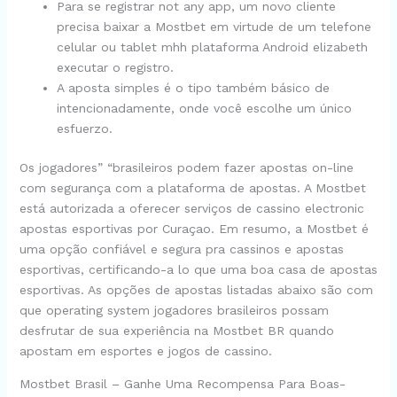
Para se registrar not any app, um novo cliente
precisa baixar a Mostbet em virtude de um telefone
celular ou tablet mhh plataforma Android elizabeth
executar o registro.
A aposta simples é o tipo também básico de
intencionadamente, onde você escolhe um único
esfuerzo.
Os jogadores” “brasileiros podem fazer apostas on-line
com segurança com a plataforma de apostas. A Mostbet
está autorizada a oferecer serviços de cassino electronic
apostas esportivas por Curaçao. Em resumo, a Mostbet é
uma opção confiável e segura pra cassinos e apostas
esportivas, certificando-a lo que uma boa casa de apostas
esportivas. As opções de apostas listadas abaixo são com
que operating system jogadores brasileiros possam
desfrutar de sua experiência na Mostbet BR quando
apostam em esportes e jogos de cassino.
Mostbet Brasil – Ganhe Uma Recompensa Para Boas-