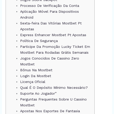
Processo De Verificação Da Conta
Aplicação Móvel Para Dispositivos
Android
Sexta-feira Das Vitórias Mostbet Pt
Apostas
Express Enhancer Mostbet Pt Apostas
Política De Segurança
Participe Da Promoção Lucky Ticket Em
Mostbet Para Rodadas Grátis Semanais
Jogos Conocidos De Cassino Zero
Mostbet
Bônus Na Mostbet
Login Da Mostbet
Licença Oficial
Qual É O Depósito Mínimo Necessário?
Suporte Ao Jogador”
Perguntas Frequentes Sobre U Cassino
Mostbet
Apostas Nos Esportes De Fantasia