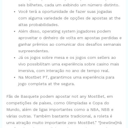
seis bilhetes, cada um exibindo um número distinto.
Você terá a oportunidade de fazer suas jogadas
com alguma variedade de opções de apostas at the
altas probabilidades.
Além disso, operating system jogadores podem
aproveitar o dinheiro de volta em apostas perdidas e
ganhar prêmios ao comunicar dos desafios semanais
surpreendentes.
Já os jogos sobre mesa e os jogos com sellers ao
vivo possibilitam uma experiência sobre casino mais
imersiva, com interação no ano de tempo real.
Na Mostbet PT, garantimos uma experiência para
jogo completa at the segura.
Fãs de Basquete podem apostar not any MostBet, em
competições de países, como Olimpíadas e Copa do
Mundo, além de ligas importantes como a NBA, NBB e
várias outras. Também bastante tradicional, a roleta é
uma atração muito importante zero MostBet.” “[newline]Há