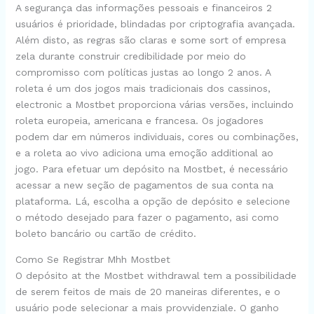
A segurança das informações pessoais e financeiros 2
usuários é prioridade, blindadas por criptografia avançada.
Além disto, as regras são claras e some sort of empresa
zela durante construir credibilidade por meio do
compromisso com políticas justas ao longo 2 anos. A
roleta é um dos jogos mais tradicionais dos cassinos,
electronic a Mostbet proporciona várias versões, incluindo
roleta europeia, americana e francesa. Os jogadores
podem dar em números individuais, cores ou combinações,
e a roleta ao vivo adiciona uma emoção additional ao
jogo. Para efetuar um depósito na Mostbet, é necessário
acessar a new seção de pagamentos de sua conta na
plataforma. Lá, escolha a opção de depósito e selecione
o método desejado para fazer o pagamento, asi como
boleto bancário ou cartão de crédito.
Como Se Registrar Mhh Mostbet
O depósito at the Mostbet withdrawal tem a possibilidade
de serem feitos de mais de 20 maneiras diferentes, e o
usuário pode selecionar a mais provvidenziale. O ganho