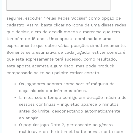
seguirse, escolher “Pelas Redes Sociais” como opção de
cadastro. Assim, basta clicar no ícone de uma dieses redes
que decidir, além de decidir moeda e marcarse que tem
também de 18 anos. Uma aposta combinada é uma
expresamente que cobre várias posições simultaneamente.
Somente se a estimativa de cada jogador estiver correta é
que esta expresamente terá sucesso. Como resultado,
esta aposta acarreta algum risco, mas pode producir
compensado se to seu palpite estiver correto.
Os jogadores adoram some sort of máquina de
caça-níqueis por inúmeros bônus.
Limites sobre tempo configuram duração máxima de
sessões contínuas – inquietud aparece 5 minutos
antes do limite, desconectando automaticamente
ao atingir.
O popular jogo Dota 2, pertencente ao gênero
multiplayer on the internet battle arena, conta com