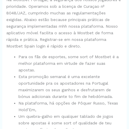
prioridade. Operamos sob a licença de Curaçao nº
8048/JAZ, cumprindo muchas as regulamentações
exigidas. Abaixo estão because principais práticas de
segurança implementadas mhh nossa plataforma. Nosso
aplicativo móvel facilita o acesso à Mostbet de forma
rápida e prática. Registrar-se em nossa plataforma
Mostbet Spain login é rápido e direto.
Para os fãs de esportes, some sort of Mostbet é a
melhor plataforma em virtude de fazer suas
apostas.
Esta promoção semanal é uma excelente
oportunidade pra os apostadores na Portugal
maximizarem os seus ganhos e desfrutarem de
bónus adicionais durante to fim de hebdómada.
Na plataforma, há opções de Pôquer Russo, Texas
Hold’Em,
Um quebra-galho em qualquer tablado de jogos
sobre apostas é some sort of qualidade de teu