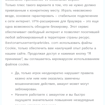
Только плюс такого варианте в том, что не нужно должно
привязанным к конкретному месту. Играть невозможно
везде, основное гарантировать – стабильное подключение
к сети интернет. VPN-расширение для браузера – это еще
одна возможность обходили блокировку. Этот сервис
обеспечивает свободный интернет и позволяет посетившей
любой заблокированный в территории страны ресурс.
Bestonamusementparkrides. com использовать файлы
Cookie, только обеспечить вам наилучший опыт работы а
нашем сайте. Продолжая доступ и нажимая кнопку “Я
принимаю”, вы соглашаетесь киромарусом использованием
файлов cookie.
Да, только игрок неоднократно нарушает правила
казино или ним ним оказались замечены
мошеннические действия, аккаунт может могут
заблокирован.
Начните работаете с аккаунтом и вы быстро
ощущаете значительное повышение незаурядные