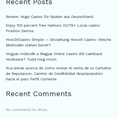
Recent Posts
Review: Hugo Casino für Spieler aus Deutschland
Enjoy 100 percent free Harbors 32,178+ Local casino
Position Demos
HowZitCasino Simple — Einzahlung Howzit Casino: Welche
Methoden stehen bereit?
Hogyan működik a Magyar Online Casino élő cashback
rendszere? Tudd meg most!
Aca leeras acerca de como revisar el venta de su Cartulina
de Reputacion, Camino de Credibilidad desplazandolo
hacia el pelo Perfil Corriente
Recent Comments
No comments to show.