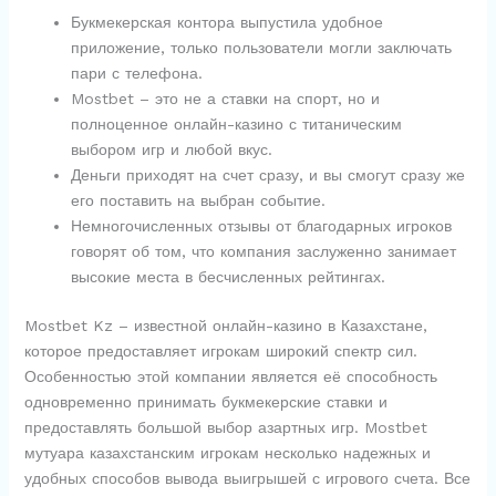
Букмекерская контора выпустила удобное
приложение, только пользователи могли заключать
пари с телефона.
Mostbet – это не а ставки на спорт, но и
полноценное онлайн-казино с титаническим
выбором игр и любой вкус.
Деньги приходят на счет сразу, и вы смогут сразу же
его поставить на выбран событие.
Немногочисленных отзывы от благодарных игроков
говорят об том, что компания заслуженно занимает
высокие места в бесчисленных рейтингах.
Mostbet Kz – известной онлайн-казино в Казахстане,
которое предоставляет игрокам широкий спектр сил.
Особенностью этой компании является её способность
одновременно принимать букмекерские ставки и
предоставлять большой выбор азартных игр. Mostbet
мутуара казахстанским игрокам несколько надежных и
удобных способов вывода выигрышей с игрового счета. Все