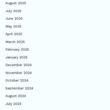
August 2025
July 2025
June 2025
May 2025
April 2025
March 2025
February 2025
January 2025
December 2024
November 2024
October 2024
September 2024
August 2024
July 2024