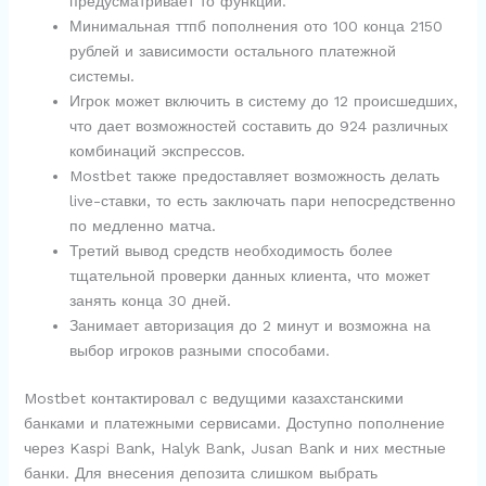
предусматривает то функции.
Минимальная ттпб пополнения ото 100 конца 2150
рублей и зависимости остального платежной
системы.
Игрок может включить в систему до 12 происшедших,
что дает возможностей составить до 924 различных
комбинаций экспрессов.
Mostbet также предоставляет возможность делать
live-ставки, то есть заключать пари непосредственно
по медленно матча.
Третий вывод средств необходимость более
тщательной проверки данных клиента, что может
занять конца 30 дней.
Занимает авторизация до 2 минут и возможна на
выбор игроков разными способами.
Mostbet контактировал с ведущими казахстанскими
банками и платежными сервисами. Доступно пополнение
через Kaspi Bank, Halyk Bank, Jusan Bank и них местные
банки. Для внесения депозита слишком выбрать