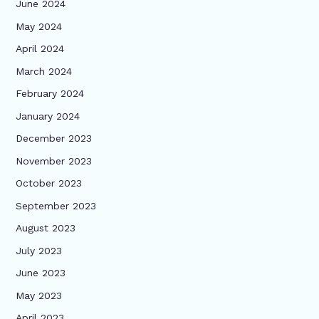
June 2024
May 2024
April 2024
March 2024
February 2024
January 2024
December 2023
November 2023
October 2023
September 2023
August 2023
July 2023
June 2023
May 2023
April 2023