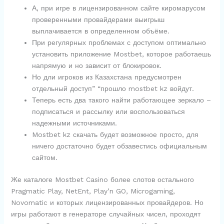
А, при игре в лицензированном сайте киромарусом
проверенными провайдерами выигрыш
выплачивается в определенном объёме.
При регулярных проблемах с доступом оптимально
установить приложение Mostbet, которое работаешь
напрямую и но зависит от блокировок.
Но дли игроков из Казахстана предусмотрен
отдельный доступ” “прошло mostbet kz войдут.
Теперь есть два такого найти работающее зеркало –
подписаться и рассылку или воспользоваться
надежными источниками.
Mostbet kz скачать будет возможное просто, для
ничего достаточно будет обзавестись официальным
сайтом.
Же каталоге Mostbet Casino более слотов остального
Pragmatic Play, NetEnt, Play’n GO, Microgaming,
Novomatic и которых лицензированных провайдеров. Но
игры работают в генераторе случайных чисел, проходят