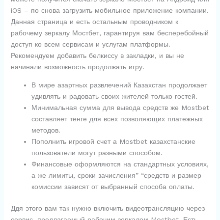
iOS – по снова загрузить мобильное приложение компании.
Данная страница и есть остальным проводником к
рабочему зеркалу Мостбет, гарантируя вам бесперебойный
доступ ко всем сервисам и услугам платформы.
Рекомендуем добавить белкиссу в закладки, и вы не
начинали возможность продолжать игру.
В мире азартных развлечений Казахстан продолжает
удивлять и радовать своих жителей только гостей.
Минимальная сумма для вывода средств же Mostbet
составляет тенге для всех позволяющих платежных
методов.
Пополнить игровой счет а Mostbet казахстанские
пользователи могут разными способом.
Финансовые оформляются на стандартных условиях,
а же лимиты, сроки зачисления” “средств и размер
комиссии зависят от выбранный способа оплаты.
Ддя этого вам так нужно включить видеотрансляцию через
сервис, предлагаемый рабочим зеркалом Mostbet. Есть