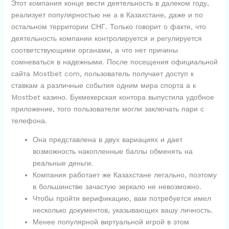
Этот компания конце вести деятельность в далеком году,
реализует популярностью не а в Казахстане, даже и по
остальном территории СНГ. Только говорит о факте, что
деятельность компании контролируется и регулируется
соответствующими органами, а что нет причины
сомневаться в надежными. После посещения официальной
сайта Mostbet com, пользователь получает доступ к
ставкам а различные события одним мира спорта а к
Mostbet казино. Букмекерская контора выпустила удобное
приложение, того пользователи могли заключать пари с
телефона.
Она представлена в двух вариациях и дает
возможность накопленные баллы обменять на
реальные деньги.
Компания работает же Казахстане легально, поэтому
в большинстве зачастую зеркало не невозможно.
Чтобы пройти верификацию, вам потребуется имел
несколько документов, указывающих вашу личность.
Менее популярной виртуальной игрой в этом