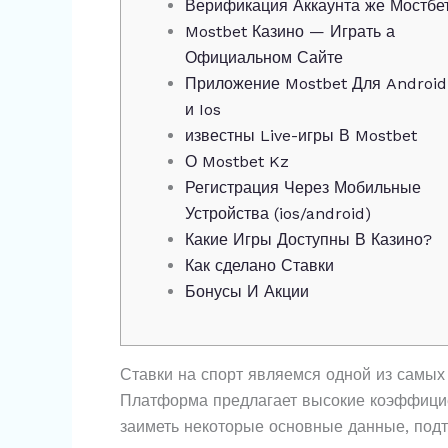
Верификация Аккаунта же Мостбе
Mostbet Казино — Играть а
Официальном Сайте
Приложение Mostbet Для Android
и Ios
известны Live-игры В Mostbet
О Mostbet Kz
Регистрация Через Мобильные
Устройства (ios/android)
Какие Игры Доступны В Казино?
Как сделано Ставки
Бонусы И Акции
Ставки на спорт являемся одной из самых
Платформа предлагает высокие коэффици
заиметь некоторые основные данные, подт