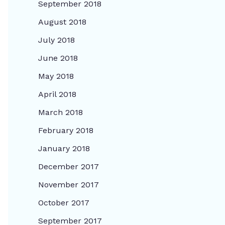
September 2018
August 2018
July 2018
June 2018
May 2018
April 2018
March 2018
February 2018
January 2018
December 2017
November 2017
October 2017
September 2017