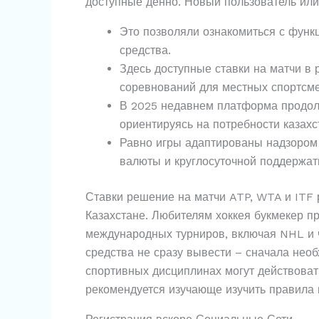
доступные денно. Новый пользователь или
Это позволяли ознакомиться с функ
средства.
Здесь доступные ставки на матчи в
соревнований для местных спортсм
В 2025 недавнем платформа продолж
ориентируясь на потребности казахс
Равно игры адаптированы надзором 
валюты и круглосуточной поддержать
Ставки решение на матчи ATP, WTA и ITF 
Казахстане. Любителям хоккея букмекер п
международных турниров, включая NHL и 
средства не сразу вывести – сначала нео
спортивных дисциплинах могут действоват
рекомендуется изучающе изучить правила 