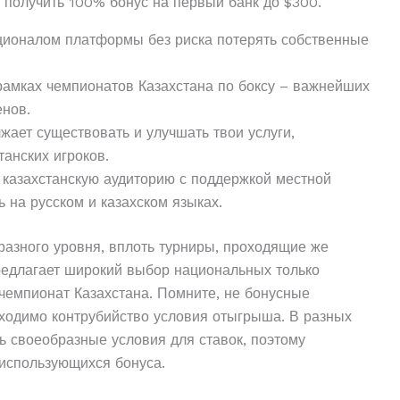
 получить 100% бонус на первый банк до $300.
ционалом платформы без риска потерять собственные
 рамках чемпионатов Казахстана по боксу – важнейших
енов.
ает существовать и улучшать твои услуги,
танских игроков.
казахстанскую аудиторию с поддержкой местной
 на русском и казахском языках.
разного уровня, вплоть турниры, проходящие же
редлагает широкий выбор национальных только
чемпионат Казахстана. Помните, не бонусные
бходимо контрубийство условия отыгрыша. В разных
ь своеобразные условия для ставок, поэтому
использующихся бонуса.