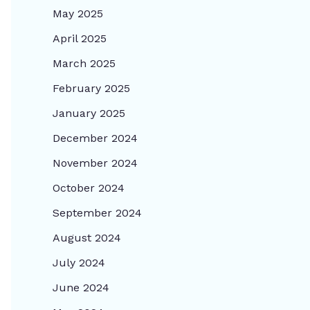
May 2025
April 2025
March 2025
February 2025
January 2025
December 2024
November 2024
October 2024
September 2024
August 2024
July 2024
June 2024