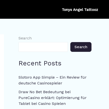
Tonys Angel Tattooz
Search
Search
Recent Posts
Slotoro App Simple – Ein Review für
deutsche Casinospieler
Draw No Bet Bedeutung bei
PureCasino erklärt: Optimierung für
Tablet bei Casino Spielen