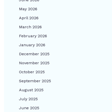
May 2026
April 2026
March 2026
February 2026
January 2026
December 2025
November 2025
October 2025
September 2025
August 2025
July 2025
June 2025