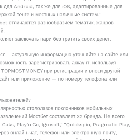
 ддя Android, так же для iOS, адаптированные для
ержкой тенге и местных наличные систем.”
bet отличаются разнообразием тематик, жанров
й.
оляет заключать пари без тратить своих денег.
ся – актуальную информацию уточняйте на сайте или
озможность зарегистрировать аккаунт, используя
д TOPMOSTMONEY при регистрации и внеси другой
з сайт или приложение — по номеру телефона или
льзователей?
улярностью стололазов поклонников мобильных
азвлечений Мостбет составляет 32 бренда. Не всего
Oaks, Play’n Go, Igrosoft,” “Quickspin, Pragmatic Play,
ерез онлайн-чат, телефон или электронную почту,