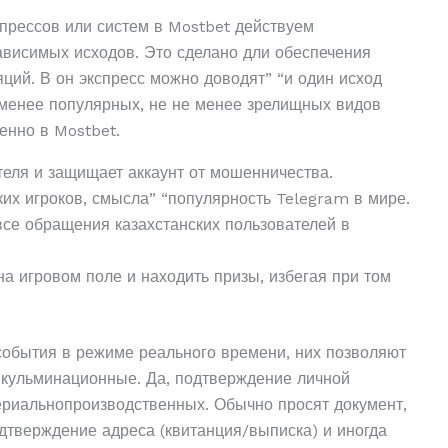
спрессов или систем в Mostbet действуем
ависимых исходов. Это сделано дли обеспечения
ций. В он экспресс можно доводят” “и один исход
 менее популярных, не не менее зрелищных видов
енно в Mostbet.
теля и защищает аккаунт от мошенничества.
ких игроков, смысла” “популярность Telegram в мире.
се обращения казахстанских пользователей в
а игровом поле и находить призы, избегая при том
события в режиме реального времени, них позволяют
 кульминационные. Да, подтверждение личной
ериальнопроизводственных. Обычно просят документ,
одтверждение адреса (квитанция/выписка) и иногда