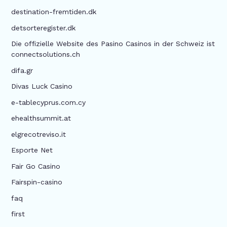
destination-fremtiden.dk
detsorteregister.dk
Die offizielle Website des Pasino Casinos in der Schweiz ist
connectsolutions.ch
difa.gr
Divas Luck Casino
e-tablecyprus.com.cy
ehealthsummit.at
elgrecotreviso.it
Esporte Net
Fair Go Casino
Fairspin-casino
faq
first