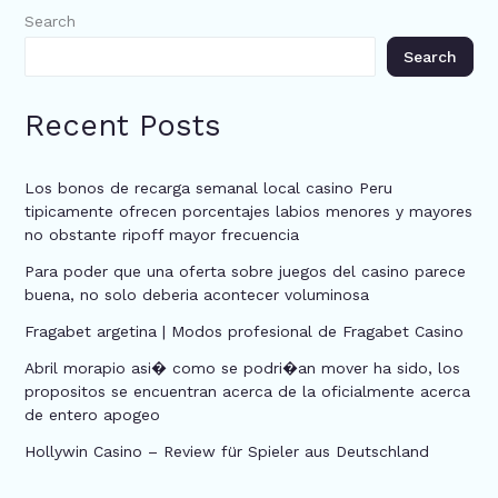
Search
Search
Recent Posts
Los bonos de recarga semanal local casino Peru
tipicamente ofrecen porcentajes labios menores y mayores
no obstante ripoff mayor frecuencia
Para poder que una oferta sobre juegos del casino parece
buena, no solo deberia acontecer voluminosa
Fragabet argetina | Modos profesional de Fragabet Casino
Abril morapio asi� como se podri�an mover ha sido, los
propositos se encuentran acerca de la oficialmente acerca
de entero apogeo
Hollywin Casino – Review für Spieler aus Deutschland