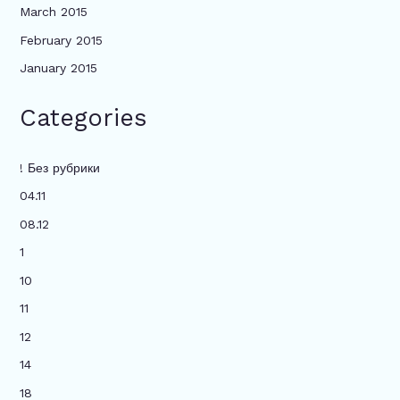
March 2015
February 2015
January 2015
Categories
! Без рубрики
04.11
08.12
1
10
11
12
14
18