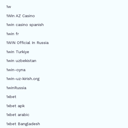
1w
1Win AZ Casino
1win casino spanish
1win fr
1WIN Official In Russia
1win Turkiye
1win uzbekistan
1win-oyna
1win-uz-kirish.org
1winRussia
1xbet
1xbet apk
1xbet arabic
1xbet Bangladesh