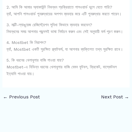
2. আমি কি আমার অ্যাকাউন্ট নিবন্ধন প্রক্রিয়াতে পাসওয়ার্ড ভুলে যেতে পারি?
হ্যাঁ, আপনি পাসওয়ার্ড পুনরুদ্ধারের অপশন ব্যবহার করে এটি পুনরুদ্ধার করতে পারেন।
3. মাল্টি-ল্যাঙুয়েজ রেজিস্ট্রেশন সুবিধা কিভাবে ব্যবহার করবেন?
নিবন্ধনের সময় আপনার পছন্দসই ভাষা নির্বাচন করুন এবং সেই অনুযায়ী ফর্ম পূরণ করুন।
4. Mostbet কি নিরাপদ?
হ্যাঁ, Mostbet একটি সুরক্ষিত প্ল্যাটফর্ম, যা আপনার ব্যক্তিগত তথ্য সুরক্ষিত রাখে।
5. কি ধরনের খেলাধুলার বাজি পাওয়া যায়?
Mostbet-এ বিভিন্ন ধরনের খেলাধুলার বাজি যেমন ফুটবল, ক্রিকেট, বাস্কেটবল
ইত্যাদি পাওয়া যায়।
←
Previous Post
Next Post
→