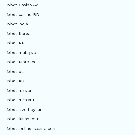
1xbet Casino AZ
1xbet casino BD
1xbet india
1xbet Korea
1xbet KR
1xbet malaysia
1xbet Morocco
1xbet pt
1xbet RU
1xbet russian
1xbet russian1
1xbet-azerbaycan
1xbet-kirish.com
1xbet-online-casino.com