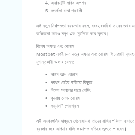
অ্যাকাউন্ট লকিং অপশন
সতর্কতা বার্তা প্রণালী
এই নতুন নিরাপত্তা ব্যবস্থার ফলে, ব্যবহারকারীরা তাদের তথ্য এ
অভিজ্ঞতা আরও মসৃণ এবং সুরক্ষিত করে তুলবে।
বিশেষ অফার এবং বোনাস
Mostbet লগইন-এ নতুন অফার এবং বোনাস ফিচারগুলি ব্যবহারকার
যুগান্তকারী অফার যেমন:
সাইন আপ বোনাস
প্রথম বেটের বাজিতে রিফান্ড
বিশেষ সকালের দামে গেমিং
পুনরায় লোড বোনাস
লয়্যালটি প্রোগ্রাম
এই অফারগুলির মাধ্যমে খেলোয়াড়রা তাদের বাজির পরিমাণ বাড়াত
ব্যবহার করে আপনার বাজি ক্রমাগত বাড়িয়ে তুলতে পারবেন।