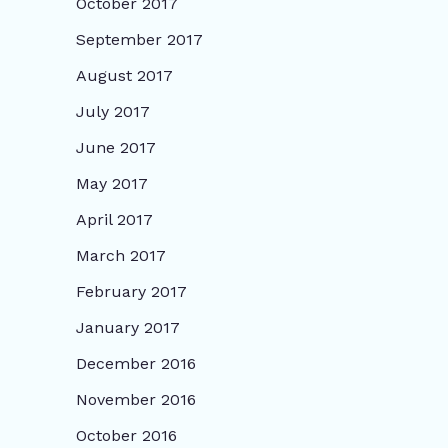
October 2017
September 2017
August 2017
July 2017
June 2017
May 2017
April 2017
March 2017
February 2017
January 2017
December 2016
November 2016
October 2016