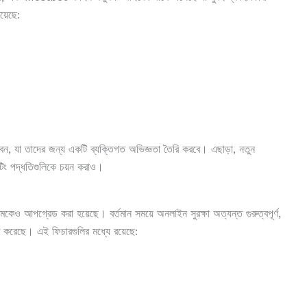
য়েছে:
রবেন, যা তাদের জন্য একটি ব্যক্তিগত অভিজ্ঞতা তৈরি করবে। এছাড়া, নতুন
িং পদ্ধতিগুলিকে চয়ন করাও।
েও আপগ্রেড করা হয়েছে। বর্তমান সময়ে অনলাইন সুরক্ষা অত্যন্ত গুরুত্বপূর্ণ,
ত করেছে। এই ফিচারগুলির মধ্যে রয়েছে: