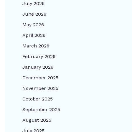
July 2026
June 2026
May 2026
April 2026
March 2026
February 2026
January 2026
December 2025
November 2025
October 2025
September 2025
August 2025
July 2025