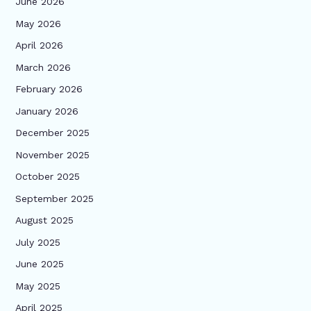
June 2026
May 2026
April 2026
March 2026
February 2026
January 2026
December 2025
November 2025
October 2025
September 2025
August 2025
July 2025
June 2025
May 2025
April 2025