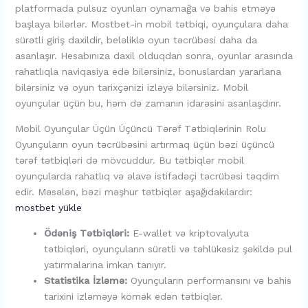
platformada pulsuz oyunları oynamağa və bahis etməyə
başlaya bilərlər. Mostbet-in mobil tətbiqi, oyunçulara daha
sürətli giriş daxildir, beləliklə oyun təcrübəsi daha da
asanlaşır. Hesabınıza daxil olduqdan sonra, oyunlar arasında
rahatlıqla naviqasiya edə bilərsiniz, bonuslardan yararlana
bilərsiniz və oyun tarixçənizi izləyə bilərsiniz. Mobil
oyunçular üçün bu, həm də zamanın idarəsini asanlaşdırır.
Mobil Oyunçular Üçün Üçüncü Tərəf Tətbiqlərinin Rolu
Oyunçuların oyun təcrübəsini artırmaq üçün bəzi üçüncü
tərəf tətbiqləri də mövcuddur. Bu tətbiqlər mobil
oyunçularda rahatlıq və əlavə istifadəçi təcrübəsi təqdim
edir. Məsələn, bəzi məşhur tətbiqlər aşağıdakılardır:
mostbet yükle
Ödəniş Tətbiqləri:
E-wallet və kriptovalyuta
tətbiqləri, oyunçuların sürətli və təhlükəsiz şəkildə pul
yatırmalarına imkan tanıyır.
Statistika İzləmə:
Oyunçuların performansını və bahis
tarixini izləməyə kömək edən tətbiqlər.