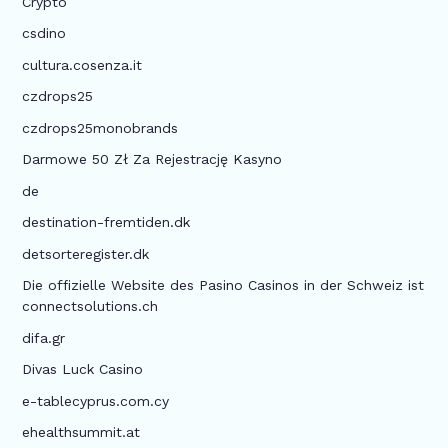
Crypto
csdino
cultura.cosenza.it
czdrops25
czdrops25monobrands
Darmowe 50 Zł Za Rejestrację Kasyno
de
destination-fremtiden.dk
detsorteregister.dk
Die offizielle Website des Pasino Casinos in der Schweiz ist
connectsolutions.ch
difa.gr
Divas Luck Casino
e-tablecyprus.com.cy
ehealthsummit.at