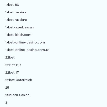
1xbet RU
1xbet russian
1xbet russian1
1xbet-azerbaycan
1xbet-kirish.com
1xbet-online-casino.com
1xbet-online-casino.comuz
22bet
22Bet BD
22bet IT
22bet Österreich
25
29black Casino
3