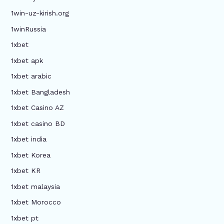
1win-uz-kirish.org
1winRussia
1xbet
1xbet apk
1xbet arabic
1xbet Bangladesh
1xbet Casino AZ
1xbet casino BD
1xbet india
1xbet Korea
1xbet KR
1xbet malaysia
1xbet Morocco
1xbet pt