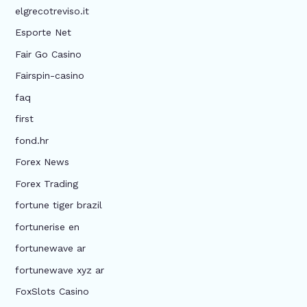
elgrecotreviso.it
Esporte Net
Fair Go Casino
Fairspin-casino
faq
first
fond.hr
Forex News
Forex Trading
fortune tiger brazil
fortunerise en
fortunewave ar
fortunewave xyz ar
FoxSlots Casino