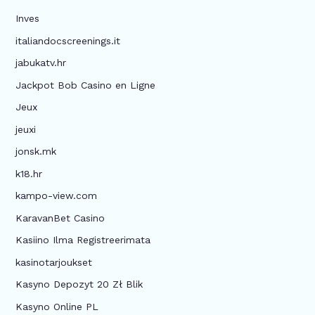
Inves
italiandocscreenings.it
jabukatv.hr
Jackpot Bob Casino en Ligne
Jeux
jeuxi
jonsk.mk
k18.hr
kampo-view.com
KaravanBet Casino
Kasiino Ilma Registreerimata
kasinotarjoukset
Kasyno Depozyt 20 Zł Blik
Kasyno Online PL