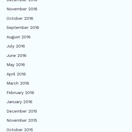
November 2016
October 2016
September 2016
August 2016
July 2016
June 2016
May 2016
April 2016
March 2016
February 2016
January 2016
December 2015
November 2015
October 2015