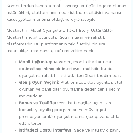
Kompüterdən kənarda mobil oyunçular üçün təqdim olunan
üstünlükləri, platformanın necə istifadə edildiyini və hansı
xüsusiyyətlərin önəmli olduğunu öyrənəcəyik.
Mostbet-in Mobil Oyunçulara Təklif Etdiyi Üstünlüklər
Mostbet, mobil oyunçular üçün müasir və rahat bir
platformadır. Bu platformanın təklif etdiyi bir sıra
üstünlüklər üzrə daha ətraflı müzakirə edək:
Mobil Uyğunluq:
Mostbet, mobil cihazlar üçün
optimallaşdırılmış bir interfeysə malikdir, bu da
oyunçulara rahat bir istifadə təcrübəsi təqdim edir.
Geniş Oyun Seçimi:
Platformada slot oyunları, stol
oyunları və canlı diler oyunlarına qədər geniş seçim
mövcuddur.
Bonus və Təkliflər:
Yeni istifadəçilər üçün ilkin
bonuslar, loyallıq proqramları və müvəqqəti
promosyonlar ilə oyunçular daha çox qazanc əldə
edə bilərlər.
İstifadəçi Dostu İnterfeys:
Sadə və intuitiv dizayn,