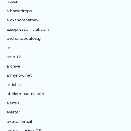
akss.uz
albaniadrops
alexandraharney
aliexpressofficial.com
andrianopoulos.gr
ar
arab t2
archive
armynow.net
articles
ateliermasomi.com
austria
Aviator
aviator brazil
aviator casino DE