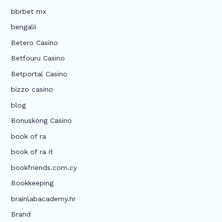
bbrbet mx
bengalii
Betero Casino
Betfouru Casino
Betportal Casino
bizzo casino
blog
Bonuskong Casino
book of ra
book of ra it
bookfriends.com.cy
Bookkeeping
brainlabacademy.hr
Brand