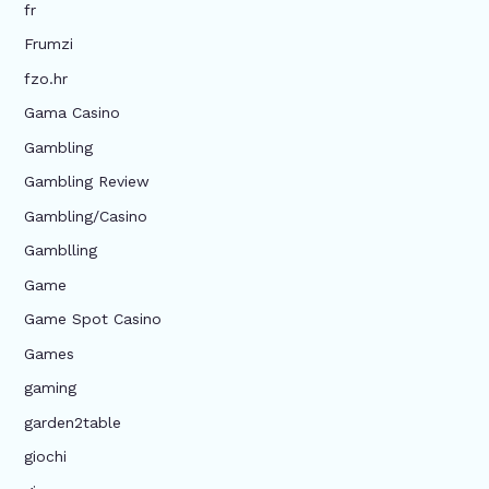
fr
Frumzi
fzo.hr
Gama Casino
Gambling
Gambling Review
Gambling/Casino
Gamblling
Game
Game Spot Casino
Games
gaming
garden2table
giochi