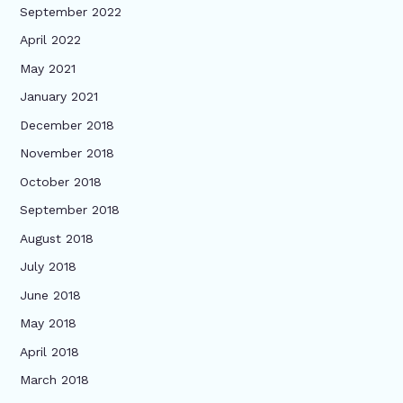
September 2022
April 2022
May 2021
January 2021
December 2018
November 2018
October 2018
September 2018
August 2018
July 2018
June 2018
May 2018
April 2018
March 2018