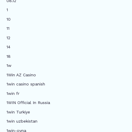
08.12
1
10
11
12
14
18
1w
1Win AZ Casino
1win casino spanish
1win fr
1WIN Official In Russia
1win Turkiye
1win uzbekistan
1win-oyna