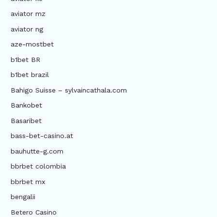
aviator mz
aviator ng
aze-mostbet
b1bet BR
b1bet brazil
Bahigo Suisse – sylvaincathala.com
Bankobet
Basaribet
bass-bet-casino.at
bauhutte-g.com
bbrbet colombia
bbrbet mx
bengalii
Betero Casino