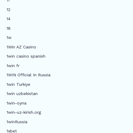
11
12
14
18
1w
1Win AZ Casino
1win casino spanish
1win fr
1WIN Official In Russia
1win Turkiye
1win uzbekistan
1win-oyna
1win-uz-kirish.org
1winRussia
1xbet