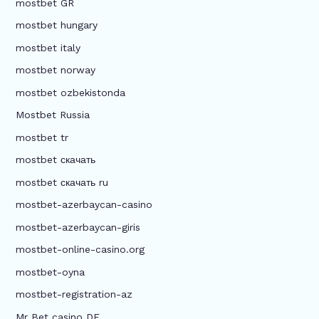
mostbet GR
mostbet hungary
mostbet italy
mostbet norway
mostbet ozbekistonda
Mostbet Russia
mostbet tr
mostbet скачать
mostbet скачать ru
mostbet-azerbaycan-casino
mostbet-azerbaycan-giris
mostbet-online-casino.org
mostbet-oyna
mostbet-registration-az
Mr Bet casino DE