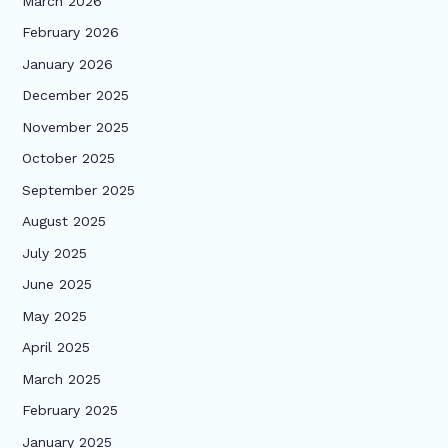
March 2026
February 2026
January 2026
December 2025
November 2025
October 2025
September 2025
August 2025
July 2025
June 2025
May 2025
April 2025
March 2025
February 2025
January 2025