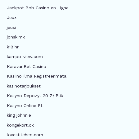
Jackpot Bob Casino en Ligne
Jeux
jeuxi
jonsk.mk
k18.hr
kampo-view.com
KaravanBet Casino
Kasiino Ilma Registreerimata
kasinotarjoukset
Kasyno Depozyt 20 Zł Blik
Kasyno Online PL
king johnnie
kongekort.dk
lovestitched.com