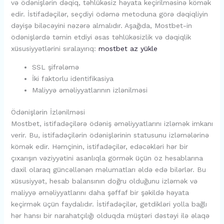
və ödənişlərin dəqiq, təhlükəsiz həyata keçirilməsinə kömək
edir. İstifadəçilər, seçdiyi ödəmə metoduna görə dəqiqliyin
dəyişə biləcəyini nəzərə almalıdır. Aşağıda, Mostbet-in
ödənişlərdə təmin etdiyi əsas təhlükəsizlik və dəqiqlik
xüsusiyyətlərini sıralayırıq:
mostbet az yükle
SSL şifrələmə
İki faktorlu identifikasiya
Maliyyə əməliyyatlarının izlənilməsi
Ödənişlərin İzlənilməsi
Mostbet, istifadəçilərə ödəniş əməliyyatlarını izləmək imkanı
verir. Bu, istifadəçilərin ödənişlərinin statusunu izləmələrinə
kömək edir. Həmçinin, istifadəçilər, edəcəkləri hər bir
çıxarışın vəziyyətini asanlıqla görmək üçün öz hesablarına
daxil olaraq güncəllənən məlumatları əldə edə bilərlər. Bu
xüsusiyyət, hesab balansının doğru olduğunu izləmək və
maliyyə əməliyyatlarını daha şəffaf bir şəkildə həyata
keçirmək üçün faydalıdır. İstifadəçilər, getdikləri yolla bağlı
hər hansı bir narahatçılığı olduqda müştəri dəstəyi ilə əlaqə