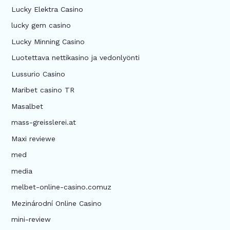
Lucky Elektra Casino
lucky gem casino
Lucky Minning Casino
Luotettava nettikasino ja vedonlyönti
Lussurio Casino
Maribet casino TR
Masalbet
mass-greisslerei.at
Maxi reviewe
med
media
melbet-online-casino.comuz
Mezinárodní Online Casino
mini-review