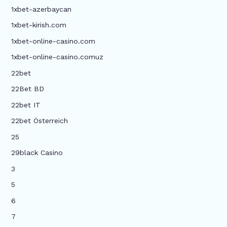
1xbet-azerbaycan
1xbet-kirish.com
1xbet-online-casino.com
1xbet-online-casino.comuz
22bet
22Bet BD
22bet IT
22bet Österreich
25
29black Casino
3
5
6
7