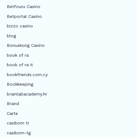
Betfouru Casino
Betportal Casino
bizzo casino
blog
Bonuskong Casino
book of ra
book of ra it
bookfriends.com.cy
Bookkeeping
brainlabacademy.hr
Brand
Carte
casibom tr
casibom-tg