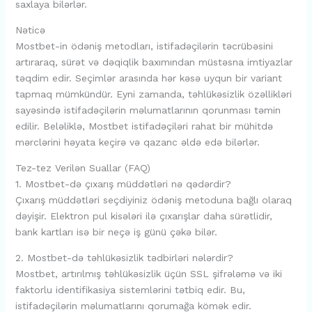
saxlaya bilərlər.
Nəticə
Mostbet-in ödəniş metodları, istifadəçilərin təcrübəsini
artıraraq, sürət və dəqiqlik baxımından müstəsna imtiyazlar
təqdim edir. Seçimlər arasında hər kəsə uyqun bir variant
tapmaq mümkündür. Eyni zamanda, təhlükəsizlik özəllikləri
sayəsində istifadəçilərin məlumatlarının qorunması təmin
edilir. Beləliklə, Mostbet istifadəçiləri rahat bir mühitdə
mərclərini həyata keçirə və qazanc əldə edə bilərlər.
Tez-tez Verilən Suallar (FAQ)
1. Mostbet-də çıxarış müddətləri nə qədərdir?
Çıxarış müddətləri seçdiyiniz ödəniş metoduna bağlı olaraq
dəyişir. Elektron pul kisələri ilə çıxarışlar daha sürətlidir,
bank kartları isə bir neçə iş günü çəkə bilər.
2. Mostbet-də təhlükəsizlik tədbirləri nələrdir?
Mostbet, artırılmış təhlükəsizlik üçün SSL şifrələmə və iki
faktorlu identifikasiya sistemlərini tətbiq edir. Bu,
istifadəçilərin məlumatlarını qorumağa kömək edir.