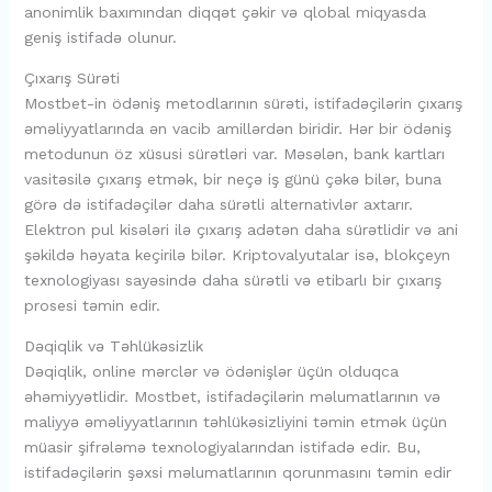
anonimlik baxımından diqqət çəkir və qlobal miqyasda
geniş istifadə olunur.
Çıxarış Sürəti
Mostbet-in ödəniş metodlarının sürəti, istifadəçilərin çıxarış
əməliyyatlarında ən vacib amillərdən biridir. Hər bir ödəniş
metodunun öz xüsusi sürətləri var. Məsələn, bank kartları
vasitəsilə çıxarış etmək, bir neçə iş günü çəkə bilər, buna
görə də istifadəçilər daha sürətli alternativlər axtarır.
Elektron pul kisələri ilə çıxarış adətən daha sürətlidir və ani
şəkildə həyata keçirilə bilər. Kriptovalyutalar isə, blokçeyn
texnologiyası sayəsində daha sürətli və etibarlı bir çıxarış
prosesi təmin edir.
Dəqiqlik və Təhlükəsizlik
Dəqiqlik, online mərclər və ödənişlər üçün olduqca
əhəmiyyətlidir. Mostbet, istifadəçilərin məlumatlarının və
maliyyə əməliyyatlarının təhlükəsizliyini təmin etmək üçün
müasir şifrələmə texnologiyalarından istifadə edir. Bu,
istifadəçilərin şəxsi məlumatlarının qorunmasını təmin edir