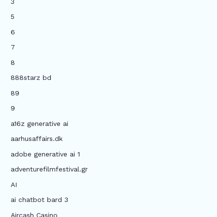
3
5
6
7
8
888starz bd
89
9
a16z generative ai
aarhusaffairs.dk
adobe generative ai 1
adventurefilmfestival.gr
AI
ai chatbot bard 3
Aircash Casino