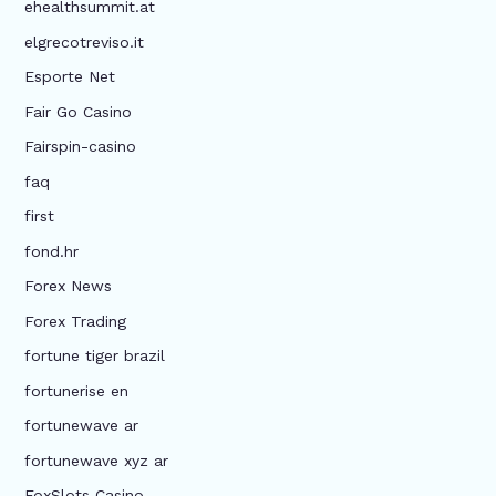
ehealthsummit.at
elgrecotreviso.it
Esporte Net
Fair Go Casino
Fairspin-casino
faq
first
fond.hr
Forex News
Forex Trading
fortune tiger brazil
fortunerise en
fortunewave ar
fortunewave xyz ar
FoxSlots Casino