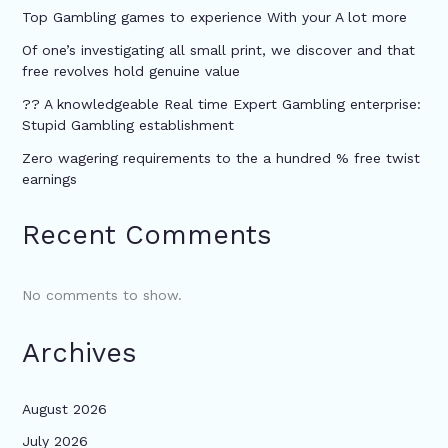
Top Gambling games to experience With your A lot more
Of one’s investigating all small print, we discover and that
free revolves hold genuine value
?? A knowledgeable Real time Expert Gambling enterprise:
Stupid Gambling establishment
Zero wagering requirements to the a hundred % free twist
earnings
Recent Comments
No comments to show.
Archives
August 2026
July 2026