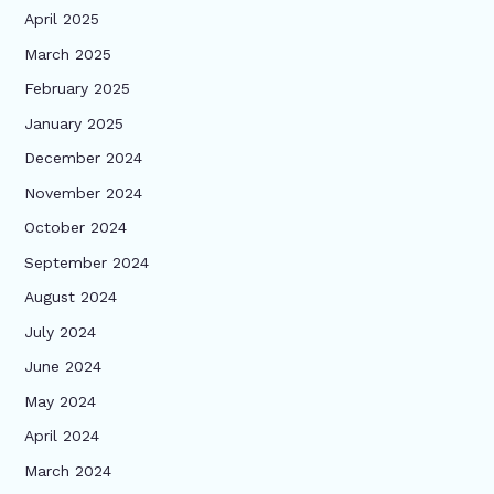
April 2025
March 2025
February 2025
January 2025
December 2024
November 2024
October 2024
September 2024
August 2024
July 2024
June 2024
May 2024
April 2024
March 2024