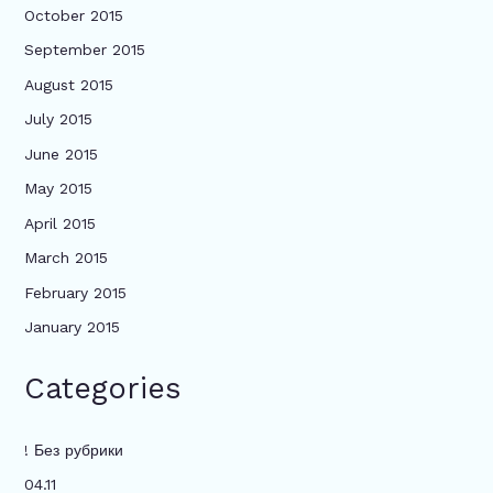
October 2015
September 2015
August 2015
July 2015
June 2015
May 2015
April 2015
March 2015
February 2015
January 2015
Categories
! Без рубрики
04.11