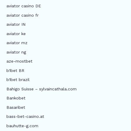
aviator casino DE
aviator casino fr
aviator IN
aviator ke
aviator mz
aviator ng
aze-mostbet
b1bet BR
b1bet brazil
Bahigo Suisse – sylvaincathala.com
Bankobet
Basaribet
bass-bet-casino.at
bauhutte-g.com