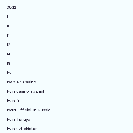
08.12
1
10
11
12
14
18
1w
1Win AZ Casino
1win casino spanish
1win fr
1WIN Official In Russia
1win Turkiye
1win uzbekistan