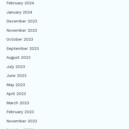
February 2024
January 2024
December 2023
November 2023
October 2023
September 2023
August 2023
July 2023
June 2023
May 2023
April 2023
March 2023
February 2023
November 2022