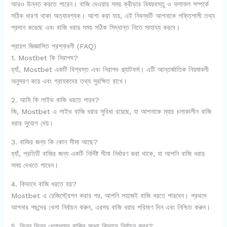
আরও উন্নত করতে পারেন। বাজি দেওয়ার সময় ক্রীড়ার বিষয়বস্তু ও ফলাফল সম্পর্কে
সঠিক ধারণা থাকা অত্যাবশ্যক। আশা করা যায়, এই নিবন্ধটি আপনাকে শক্তিশালী তথ্য
প্রদান করেছে এবং বাজি ধরার সময় সঠিক সিদ্ধান্ত নিতে সাহায্য করবে।
প্রায়শ জিজ্ঞাসিত প্রশ্নাবলী (FAQ)
1. Mostbet কি নিরাপদ?
হ্যাঁ, Mostbet একটি বিশ্বস্ত এবং নিরাপদ প্ল্যাটফর্ম। এটি আন্তর্জাতিক নিয়মাবলী
অনুসরণ করে এবং গ্রাহকদের তথ্য সুরক্ষিত রাখে।
2. আমি কি লাইভ বাজি ধরতে পারব?
জি, Mostbet এ লাইভ বাজি ধরার সুবিধা রয়েছে, যা আপনাকে ম্যাচ চলাকালীন বাজি
ধরার সুযোগ দেয়।
3. বাজির জন্য কি কোন সীমা আছে?
হ্যাঁ, প্রতিটি বাজির জন্য একটি নির্দিষ্ট সীমা নির্ধারণ করা থাকে, যা আপনি বাজি ধরার
সময় দেখতে পাবেন।
4. কিভাবে বাজি ধরতে হয়?
Mostbet এ রেজিস্ট্রেশন করার পর, আপনি সহজেই বাজি ধরতে পারবেন। প্রথমে
আপনার পছন্দের খেলা নির্বাচন করুন, এরপর বাজি ধরার পরিমাণ দিন এবং নিশ্চিত করুন।
5. ভিন্ন ভিন্ন খেলাধুলার বাজির মধ্যে কিভাবে নির্বাচন করব?