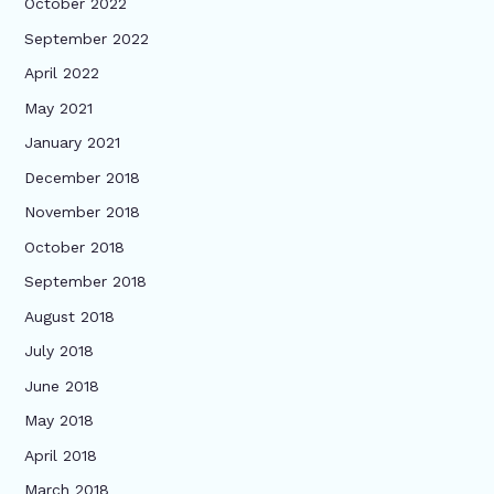
October 2022
September 2022
April 2022
May 2021
January 2021
December 2018
November 2018
October 2018
September 2018
August 2018
July 2018
June 2018
May 2018
April 2018
March 2018