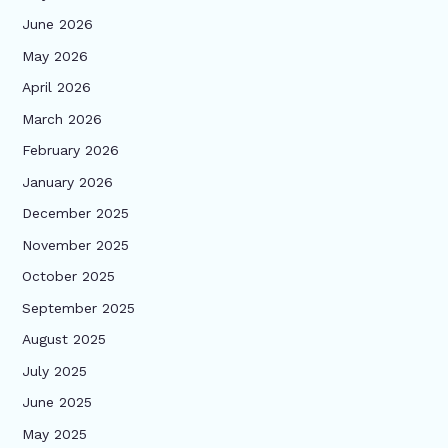
June 2026
May 2026
April 2026
March 2026
February 2026
January 2026
December 2025
November 2025
October 2025
September 2025
August 2025
July 2025
June 2025
May 2025