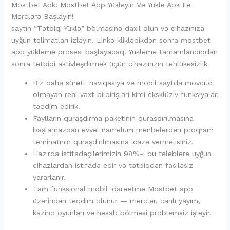
Mostbet Apk: Mostbet App Yükləyin Və Yükle Apk Ilə
Mərclərə Başlayın!
saytın “Tətbiqi Yüklə” bölməsinə daxil olun və cihazınıza
uyğun təlimatları izləyin. Linkə kliklədikdən sonra mostbet
app yükləmə prosesi başlayacaq. Yükləmə tamamlandıqdan
sonra tətbiqi aktivləşdirmək üçün cihazınızın təhlükəsizlik
Biz daha sürətli naviqasiya və mobil saytda mövcud
olmayan real vaxt bildirişləri kimi eksklüziv funksiyaları
təqdim edirik.
Faylların quraşdırma paketinin quraşdırılmasına
başlamazdan əvvəl naməlum mənbələrdən proqram
təminatının quraşdırılmasına icazə verməlisiniz.
Hazırda istifadəçilərimizin 98%-i bu tələblərə uyğun
cihazlardan istifadə edir və tətbiqdən fasiləsiz
yararlanır.
Tam funksional mobil idarəetmə Mostbet app
üzərindən təqdim olunur — mərclər, canlı yayım,
kazino oyunları və hesab bölməsi problemsiz işləyir.