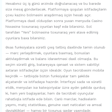
Hesabınız üç iş günü ərzində doğrulanacaq və bu barədə
sizə mesaj göndəriləcək. Platformaya qoşulan istifadəçilərin
çoxu kazino bölməsini araşdırmaq üçün hesab açır.
Platformaya daxil olduqdan sonra yuxarı menyuda Casino
hissəsinə toxunaraq oyunları kəşf edə bilərsiniz. Sol
tərəfdən “Yeni” bölməsinə toxunaraq yeni əlavə edilmiş
oyunlara baxa bilərsiniz.
Əsas funksiyalara sürətli çıxış tətbiq daxilində təmin olunub
— mərc yerləşdirmək, oyunlara baxmaq, bonusları
aktivləşdirmək və balans idarəetməsi daxil olmaqla. Bu
seçim sürətli giriş, batareyaya qənaət və sistem sabitliyi
axtaran istifadəçilər üçün idealdır. Oyun təcrübəsini mobilə
keçirdik — tətbiqdə bütün funksiyalar tam şəkildə
əlçatandır və istifadəyə hazırdır. İnterfeysi sadə və sürətli
etdik, menyuları isə kateqoriyalar üzrə aydın şəkildə qurduq
ki, həm yeni başlayanlar, həm də təcrübəli oyunçular
rahatlıqla istifadə edə bilsin. Canlı mərclər, hadisələrin
yayımı, matç statistikası, genuine vaxt nəticələri və əmsal
dəyişiklikləri — hamısı bir toxunuş qədər yaxındadır.