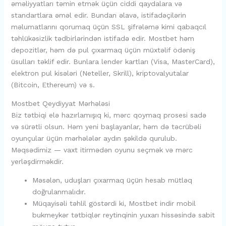
əməliyyatları təmin etmək üçün ciddi qaydalara və
standartlara əməl edir. Bundan əlavə, istifadəçilərin
məlumatlarını qorumaq üçün SSL şifrələmə kimi qabaqcıl
təhlükəsizlik tədbirlərindən istifadə edir. Mostbet həm
depozitlər, həm də pul çıxarmaq üçün müxtəlif ödəniş
üsulları təklif edir. Bunlara lender kartları (Visa, MasterCard),
elektron pul kisələri (Neteller, Skrill), kriptovalyutalar
(Bitcoin, Ethereum) və s.
Mostbet Qeydiyyat Mərhələsi
Biz tətbiqi elə hazırlamışıq ki, mərc qoymaq prosesi sadə
və sürətli olsun. Həm yeni başlayanlar, həm də təcrübəli
oyunçular üçün mərhələlər aydın şəkildə qurulub.
Məqsədimiz — vaxt itirmədən oyunu seçmək və mərc
yerləşdirməkdir.
Məsələn, uduşları çıxarmaq üçün hesab mütləq
doğrulanmalıdır.
Müqayisəli təhlil göstərdi ki, Mostbet indir mobil
bukmeykər tətbiqlər reytinqinin yuxarı hissəsində sabit