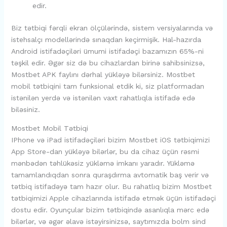
edir.
Biz tətbiqi fərqli ekran ölçülərində, sistem versiyalarında və
istehsalçı modellərində sınaqdan keçirmişik. Hal-hazırda
Android istifadəçiləri ümumi istifadəçi bazamızın 65%-ni
təşkil edir. Əgər siz də bu cihazlardan birinə sahibsinizsə,
Mostbet APK faylını dərhal yükləyə bilərsiniz. Mostbet
mobil tətbiqini tam funksional etdik ki, siz platformadan
istənilən yerdə və istənilən vaxt rahatlıqla istifadə edə
biləsiniz.
Mostbet Mobil Tətbiqi
IPhone və iPad istifadəçiləri bizim Mostbet iOS tətbiqimizi
App Store-dan yükləyə bilərlər, bu da cihaz üçün rəsmi
mənbədən təhlükəsiz yükləmə imkanı yaradır. Yükləmə
tamamlandıqdan sonra quraşdırma avtomatik baş verir və
tətbiq istifadəyə tam hazır olur. Bu rahatlıq bizim Mostbet
tətbiqimizi Apple cihazlarında istifadə etmək üçün istifadəçi
dostu edir. Oyunçular bizim tətbiqində asanlıqla mərc edə
bilərlər, və əgər əlavə istəyirsinizsə, saytımızda bolm sind