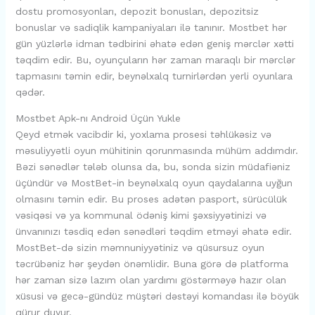
dostu promosyonları, depozit bonusları, depozitsiz
bonuslar və sadiqlik kampaniyaları ilə tanınır. Mostbet hər
gün yüzlərlə idman tədbirini əhatə edən geniş mərclər xətti
təqdim edir. Bu, oyunçuların hər zaman maraqlı bir mərclər
tapmasını təmin edir, beynəlxalq turnirlərdən yerli oyunlara
qədər.
Mostbet Apk-nı Android Üçün Yukle
Qeyd etmək vacibdir ki, yoxlama prosesi təhlükəsiz və
məsuliyyətli oyun mühitinin qorunmasında mühüm addımdır.
Bəzi sənədlər tələb olunsa da, bu, sonda sizin müdafiəniz
üçündür və MostBet-in beynəlxalq oyun qaydalarına uyğun
olmasını təmin edir. Bu proses adətən pasport, sürücülük
vəsiqəsi və ya kommunal ödəniş kimi şəxsiyyətinizi və
ünvanınızı təsdiq edən sənədləri təqdim etməyi əhatə edir.
MostBet-də sizin məmnuniyyətiniz və qüsursuz oyun
təcrübəniz hər şeydən önəmlidir. Buna görə də platforma
hər zaman sizə lazım olan yardımı göstərməyə hazır olan
xüsusi və gecə-gündüz müştəri dəstəyi komandası ilə böyük
qürur duyur.