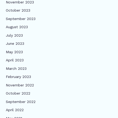
November 2023
October 2023
September 2023
August 2023
July 2023
June 2023
May 2023
April 2023
March 2023
February 2023
November 2022
October 2022
September 2022
April 2022