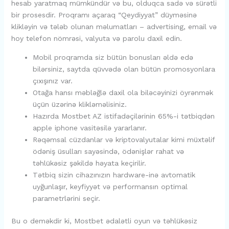
hesab yaratmaq mümkündür və bu, olduqca sadə və sürətli
bir prosesdir. Proqramı açaraq “Qeydiyyat” düyməsinə
klikləyin və tələb olunan məlumatları – advertising, email və
hoy telefon nömrəsi, valyuta və parolu daxil edin.
Mobil proqramda siz bütün bonusları əldə edə
bilərsiniz, saytda qüvvədə olan bütün promosyonlara
çıxışınız var.
Otağa hansı məbləğlə daxil ola biləcəyinizi öyrənmək
üçün üzərinə klikləməlisiniz.
Hazırda Mostbet AZ istifadəçilərinin 65%-i tətbiqdən
apple iphone vasitəsilə yararlanır.
Rəqəmsal cüzdanlar və kriptovalyutalar kimi müxtəlif
ödəniş üsulları sayəsində, ödənişlər rahat və
təhlükəsiz şəkildə həyata keçirilir.
Tətbiq sizin cihazınızın hardware-inə avtomatik
uyğunlaşır, keyfiyyət və performansın optimal
parametrlərini seçir.
Bu o deməkdir ki, Mostbet ədalətli oyun və təhlükəsiz