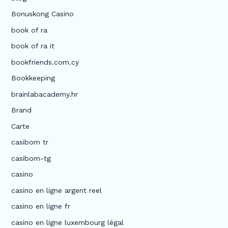
Bonuskong Casino
book of ra
book of ra it
bookfriends.com.cy
Bookkeeping
brainlabacademy.hr
Brand
Carte
casibom tr
casibom-tg
casino
casino en ligne argent reel
casino en ligne fr
casino en ligne luxembourg légal