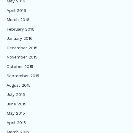
May 2016
April 2016
March 2016
February 2016
January 2016
December 2015
November 2015
October 2015
September 2015
August 2015
July 2015
June 2015
May 2015
April 2015
March 2015