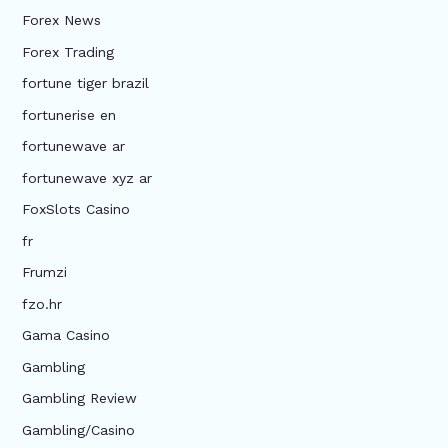
Forex News
Forex Trading
fortune tiger brazil
fortunerise en
fortunewave ar
fortunewave xyz ar
FoxSlots Casino
fr
Frumzi
fzo.hr
Gama Casino
Gambling
Gambling Review
Gambling/Casino