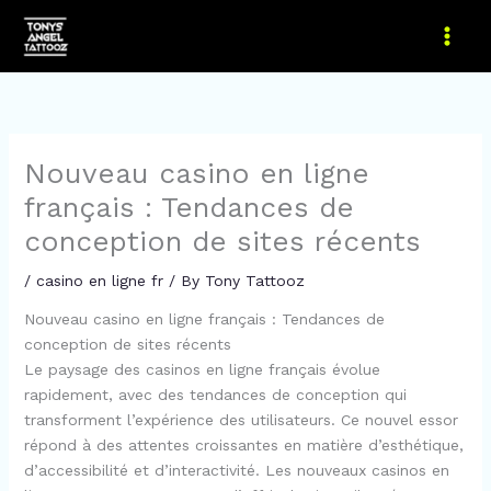
Skip
to
content
Nouveau casino en ligne
français : Tendances de
conception de sites récents
/
casino en ligne fr
/ By
Tony Tattooz
Nouveau casino en ligne français : Tendances de
conception de sites récents
Le paysage des casinos en ligne français évolue
rapidement, avec des tendances de conception qui
transforment l’expérience des utilisateurs. Ce nouvel essor
répond à des attentes croissantes en matière d’esthétique,
d’accessibilité et d’interactivité. Les nouveaux casinos en