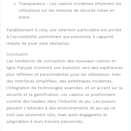
Transparence : Les casinos modernes informent les
utilisateurs sur les mesures de sécurité mises en
place.
Parallèlement à cela, une attention particulière est portée
à l’accessibilité, permettant aux personnes à capacité
réduite de jouer sans obstacles.
Conclusion
Les tendances de conception des nouveaux casinos en
ligne français montrent une évolution vers des expériences
plus raffinées et personnalisées pour les utilisateurs. Avec
des interfaces simplifiées, des esthétiques modernes,
l’intégration de technologies avancées, et un accent sur la
sécurité et la gamification, ces casinos se positionnent
comme des leaders dans l’industrie du jeu. Les joueurs
peuvent s’attendre à des environnements de jeu qui ne
sont pas seulement sûrs, mais aussi engageants et
adaptables à leurs besoins personnels.