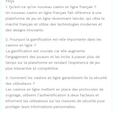
FAQs
1. Qu’est-ce qu’un nouveau casino en ligne français ?
Un nouveau casino en ligne français fait référence à une
plateforme de jeu en ligne récemment lancée, qui cible le
marché français et utilise des technologies modernes et
des designs innovants.
2. Pourquoi la gamification est-elle importante dans les
casinos en ligne ?
La gamification est cruciale car elle augmente
l’engagement des joueurs et les incite à passer plus de
temps sur la plateforme en rendant l’expérience de jeu
plus interactive et compétitive.
3. Comment les casinos en ligne garantissent-ils la sécurité
des utilisateurs ?
Les casinos en ligne mettent en place des protocoles de
cryptage, utilisent l’authentification à deux facteurs et
informent les utilisateurs sur les mesures de sécurité pour
protéger leurs informations personnelles.