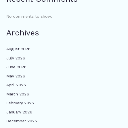
No comments to show.
Archives
August 2026
July 2026
June 2026
May 2026
April 2026
March 2026
February 2026
January 2026
December 2025