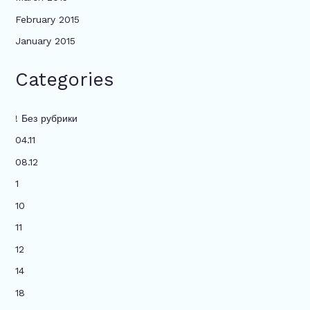
February 2015
January 2015
Categories
! Без рубрики
04.11
08.12
1
10
11
12
14
18