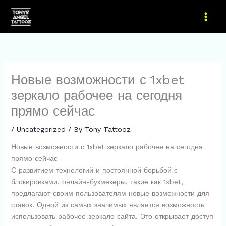
Skip
to
content
Новые возможности с 1xbet
зеркало рабочее на сегодня
прямо сейчас
/
Uncategorized
/ By
Tony Tattooz
Новые возможности с 1xbet зеркало рабочее на сегодня
прямо сейчас
С развитием технологий и постоянной борьбой с
блокировками, онлайн-букмекеры, такие как 1xbet,
предлагают своим пользователям новые возможности для
ставок. Одной из самых значимых является возможность
использовать рабочее зеркало сайта. Это открывает доступ