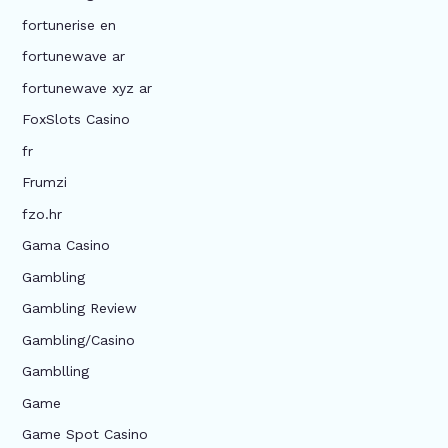
fortunerise en
fortunewave ar
fortunewave xyz ar
FoxSlots Casino
fr
Frumzi
fzo.hr
Gama Casino
Gambling
Gambling Review
Gambling/Casino
Gamblling
Game
Game Spot Casino