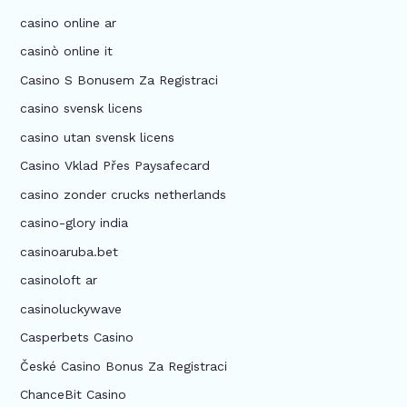
casino online ar
casinò online it
Casino S Bonusem Za Registraci
casino svensk licens
casino utan svensk licens
Casino Vklad Přes Paysafecard
casino zonder crucks netherlands
casino-glory india
casinoaruba.bet
casinoloft ar
casinoluckywave
Casperbets Casino
České Casino Bonus Za Registraci
ChanceBit Casino