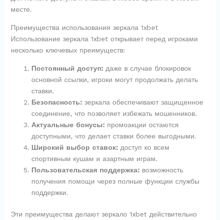
месте.
Преимущества использования зеркала 1xbet
Использование зеркала 1xbet открывает перед игроками
несколько ключевых преимуществ:
Постоянный доступ:
даже в случае блокировок
основной ссылки, игроки могут продолжать делать
ставки.
Безопасность:
зеркала обеспечивают защищенное
соединение, что позволяет избежать мошенников.
Актуальные бонусы:
промоакции остаются
доступными, что делает ставки более выгодными.
Широкий выбор ставок:
доступ ко всем
спортивным кушам и азартным играм.
Пользовательская поддержка:
возможность
получения помощи через полные функции службы
поддержки.
Эти преимущества делают зеркало 1xbet действительно