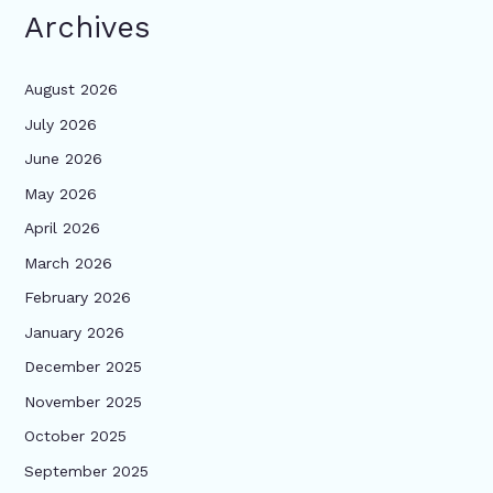
Archives
August 2026
July 2026
June 2026
May 2026
April 2026
March 2026
February 2026
January 2026
December 2025
November 2025
October 2025
September 2025