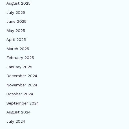
August 2025
July 2025
June 2025
May 2025
April 2025
March 2025
February 2025
January 2025
December 2024
November 2024
October 2024
September 2024
August 2024
July 2024