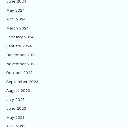
June 2024
May 2024
April 2024
March 2024
February 2024
January 2024
December 2023
November 2023
October 2023
September 2023
August 2023
July 2023
June 2023
May 2023
April 2023