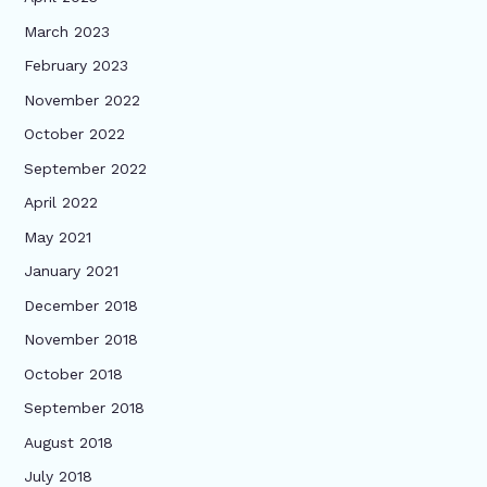
March 2023
February 2023
November 2022
October 2022
September 2022
April 2022
May 2021
January 2021
December 2018
November 2018
October 2018
September 2018
August 2018
July 2018