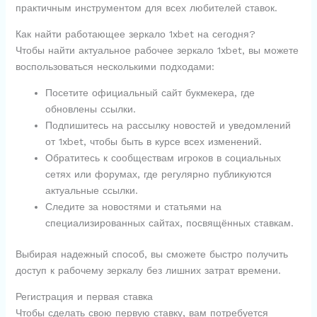
практичным инструментом для всех любителей ставок.
Как найти работающее зеркало 1xbet на сегодня?
Чтобы найти актуальное рабочее зеркало 1xbet, вы можете
воспользоваться несколькими подходами:
Посетите официальный сайт букмекера, где
обновлены ссылки.
Подпишитесь на рассылку новостей и уведомлений
от 1xbet, чтобы быть в курсе всех изменений.
Обратитесь к сообществам игроков в социальных
сетях или форумах, где регулярно публикуются
актуальные ссылки.
Следите за новостями и статьями на
специализированных сайтах, посвящённых ставкам.
Выбирая надежный способ, вы сможете быстро получить
доступ к рабочему зеркалу без лишних затрат времени.
Регистрация и первая ставка
Чтобы сделать свою первую ставку, вам потребуется