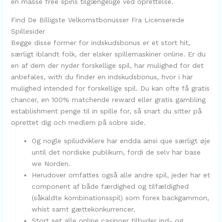
en masse free spins tilgængelige ved oprettelse.
Find De Billigste Velkomstbonusser Fra Licenserede
Spillesider
Begge disse former for indskudsbonus er et stort hit,
særligt iblandt folk, der elsker spillemaskiner online. Er du
en af dem der nyder forskellige spil, har mulighed for det
anbefales, with du finder en indskudsbonus, hvor i har
mulighed intended for forskellige spil. Du kan ofte få gratis
chancer, en 100% matchende reward eller gratis gambling
establishment penge til in spille for, så snart du sitter på
oprettet dig och medlem på sobre side.
Og nogle spiludviklere har endda ainsi que særligt øje
until det nordiske publikum, fordi de selv har base
we Norden.
Herudover omfattes også alle andre spil, jeder har et
component af både færdighed og tilfældighed
(såkaldte kombinationsspil) som forex backgammon,
whist samt gættekonkurrencer.
Stort set alle online casinoer tilbyder ind- og