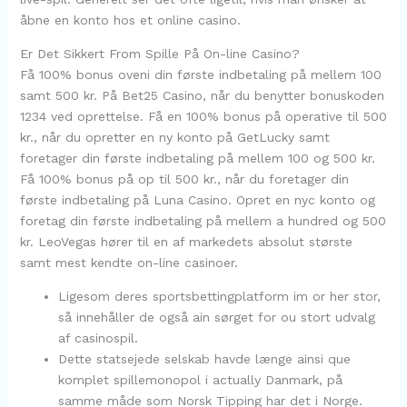
åbne en konto hos et online casino.
Er Det Sikkert From Spille På On-line Casino?
Få 100% bonus oveni din første indbetaling på mellem 100
samt 500 kr. På Bet25 Casino, når du benytter bonuskoden
1234 ved oprettelse. Få en 100% bonus på operative til 500
kr., når du opretter en ny konto på GetLucky samt
foretager din første indbetaling på mellem 100 og 500 kr.
Få 100% bonus på op til 500 kr., når du foretager din
første indbetaling på Luna Casino. Opret en nyc konto og
foretag din første indbetaling på mellem a hundred og 500
kr. LeoVegas hører til en af markedets absolut største
samt mest kendte on-line casinoer.
Ligesom deres sportsbettingplatform im or her stor,
så innehåller de også ain sørget for ou stort udvalg
af casinospil.
Dette statsejede selskab havde længe ainsi que
komplet spillemonopol i actually Danmark, på
samme måde som Norsk Tipping har det i Norge.