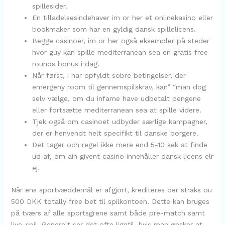
spillesider.
En tilladelsesindehaver im or her et onlinekasino eller
bookmaker som har en gyldig dansk spillelicens.
Begge casinoer, im or her også eksempler på steder
hvor guy kan spille mediterranean sea en gratis free
rounds bonus i dag.
Når først, i har opfyldt sobre betingelser, der
emergeny room til gennemspilskrav, kan” “man dog
selv vælge, om du infame have udbetalt pengene
eller fortsætte mediterranean sea at spille videre.
Tjek også om casinoet udbyder særlige kampagner,
der er henvendt helt specifikt til danske borgere.
Det tager och regel ikke mere end 5-10 sek at finde
ud af, om ain givent casino innehåller dansk licens elr
ej.
Når ens sportvæddemål er afgjort, krediteres der straks ou
500 DKK totally free bet til spilkontoen. Dette kan bruges
på tværs af alle sportsgrene samt både pre-match samt
live-spil. Generelt ser det ofte ligetil, hvis man ønsker at