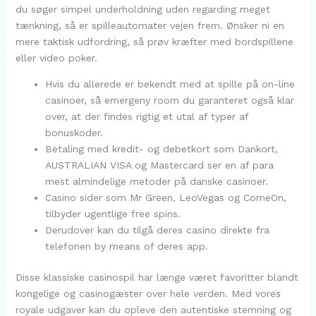
du søger simpel underholdning uden regarding meget
tænkning, så er spilleautomater vejen frem. Ønsker ni en
mere taktisk udfordring, så prøv kræfter med bordspillene
eller video poker.
Hvis du allerede er bekendt med at spille på on-line
casinoer, så emergeny room du garanteret også klar
over, at der findes rigtig et utal af typer af
bonuskoder.
Betaling med kredit- og debetkort som Dankort,
AUSTRALIAN VISA og Mastercard ser en af para
mest almindelige metoder på danske casinoer.
Casino sider som Mr Green, LeoVegas og ComeOn,
tilbyder ugentlige free spins.
Derudover kan du tilgå deres casino direkte fra
telefonen by means of deres app.
Disse klassiske casinospil har længe været favoritter blandt
kongelige og casinogæster over hele verden. Med vores
royale udgaver kan du opleve den autentiske stemning og