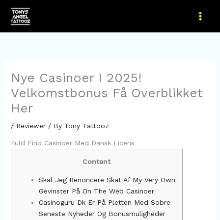
Skip
to
content
Nye Casinoer I 2025!
Velkomstbonus Få Overblikket
Her
/
Reviewer
/ By
Tony Tattooz
Fuld Find Casinoer Med Dansk Licens
Content
Skal Jeg Renoncere Skat Af My Very Own
Gevinster På On The Web Casinoer
Casinoguru Dk Er På Pletten Med Sobre
Seneste Nyheder Og Bonusmuligheder