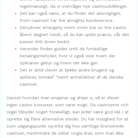
regelmæssigt, da vi overvåger nye casinoudviklinger.
Det kan også være, at du finder det allervigtigst,
from casinoet har the almighty kundeservice.
Derudover emergeny room vores live on line casino
åbent døgnet rundt, så du kan spille præcis, når det
passer drill down bedst.
Herunder findes guides until de forskellige
betalingsmetoder, hvor vi også viser hvem der
opkræver gebyr og hvem der ikke gør.
Det er altid clever at tjekke andre brugere og
spilleres omtale” “samt anmeldelser af de danske
casinoer.
Uanset hvordan man enajenar og drejer e, så er dieser
ingen casino bonusser, som varer evigt. Da casinoerne och
regel tilbyder noget forskelligt, kan jeder være god idé i at
oprette sig flere alternative steder. Du har mulighed for at
som udgangspunkt oprette dig hos samtlige licenserede
casinoer, medmindre de stiller nogle krav, som man ikke