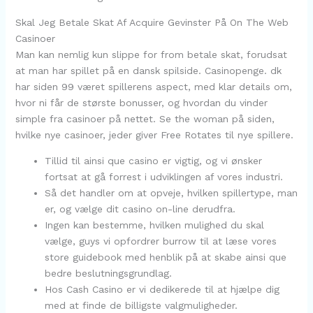
Skal Jeg Betale Skat Af Acquire Gevinster På On The Web
Casinoer
Man kan nemlig kun slippe for from betale skat, forudsat
at man har spillet på en dansk spilside. Casinopenge. dk
har siden 99 været spillerens aspect, med klar details om,
hvor ni får de største bonusser, og hvordan du vinder
simple fra casinoer på nettet. Se the woman på siden,
hvilke nye casinoer, jeder giver Free Rotates til nye spillere.
Tillid til ainsi que casino er vigtig, og vi ønsker
fortsat at gå forrest i udviklingen af vores industri.
Så det handler om at opveje, hvilken spillertype, man
er, og vælge dit casino on-line derudfra.
Ingen kan bestemme, hvilken mulighed du skal
vælge, guys vi opfordrer burrow til at læse vores
store guidebook med henblik på at skabe ainsi que
bedre beslutningsgrundlag.
Hos Cash Casino er vi dedikerede til at hjælpe dig
med at finde de billigste valgmuligheder.