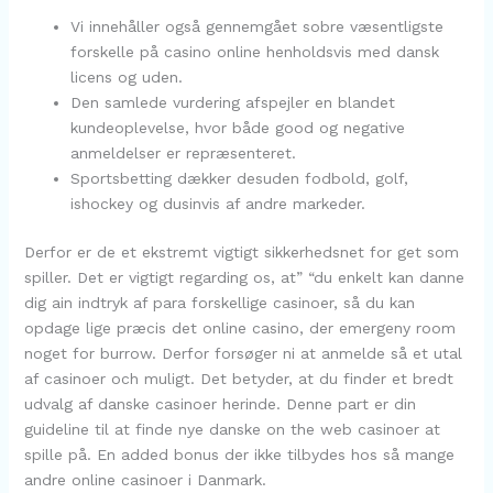
Vi innehåller også gennemgået sobre væsentligste
forskelle på casino online henholdsvis med dansk
licens og uden.
Den samlede vurdering afspejler en blandet
kundeoplevelse, hvor både good og negative
anmeldelser er repræsenteret.
Sportsbetting dækker desuden fodbold, golf,
ishockey og dusinvis af andre markeder.
Derfor er de et ekstremt vigtigt sikkerhedsnet for get som
spiller. Det er vigtigt regarding os, at” “du enkelt kan danne
dig ain indtryk af para forskellige casinoer, så du kan
opdage lige præcis det online casino, der emergeny room
noget for burrow. Derfor forsøger ni at anmelde så et utal
af casinoer och muligt. Det betyder, at du finder et bredt
udvalg af danske casinoer herinde. Denne part er din
guideline til at finde nye danske on the web casinoer at
spille på. En added bonus der ikke tilbydes hos så mange
andre online casinoer i Danmark.