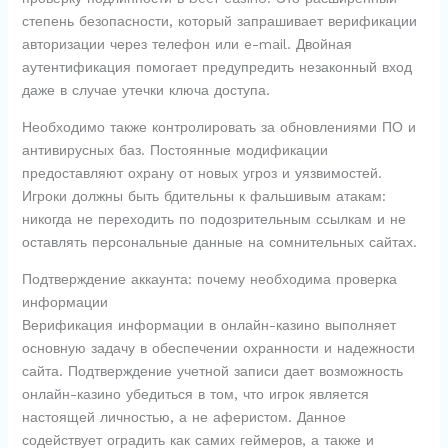
степень безопасности, который запрашивает верификации
авторизации через телефон или e-mail. Двойная
аутентификация помогает предупредить незаконный вход
даже в случае утечки ключа доступа.
Необходимо также контролировать за обновлениями ПО и
антивирусных баз. Постоянные модификации
предоставляют охрану от новых угроз и уязвимостей.
Игроки должны быть бдительны к фальшивым атакам:
никогда не переходить по подозрительным ссылкам и не
оставлять персональные данные на сомнительных сайтах.
Подтверждение аккаунта: почему необходима проверка
информации
Верификация информации в онлайн-казино выполняет
основную задачу в обеспечении охранности и надежности
сайта. Подтверждение учетной записи дает возможность
онлайн-казино убедиться в том, что игрок является
настоящей личностью, а не аферистом. Данное
содействует оградить как самих геймеров, а также и