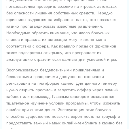
пользователям проверить везение на игровых автоматах
без опасности лишения собственных средств. Нередко
фриспины выдаются на избранные слоты, что позволяет
казино пропагандировать известные развлечения.
Необходимо обратить внимание, что число бонусных
спинов и правила их активации могут изменяться в
соответствии с офера. Как правило призы от фриспинов
также подвержены отыгрышу, что превращает их
эксплуатацию стратегически важным для успешной игры.
Воспользоваться бездепозитными привилегиями и
бесплатными вращениями доступно по окончании
регистрации на платформе казино. Для данного геймеру
нужно открыть профиль и запустить оффер через личный
кабинет или промокод. Главным фактором оказывается
тщательное изучение условий программы, чтобы избежать
ошибок при снятии денег. Эксплуатация этих бонусов
способно существенно повысить вероятность на триумф и
предоставить важный навык онлайн-гемблинга в казино без