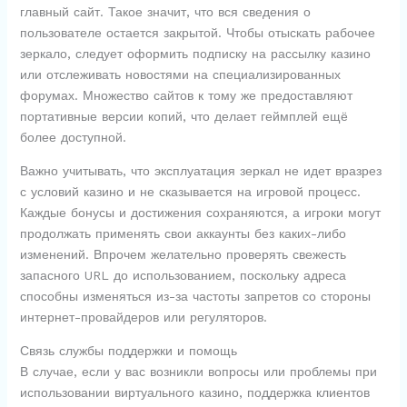
главный сайт. Такое значит, что вся сведения о
пользователе остается закрытой. Чтобы отыскать рабочее
зеркало, следует оформить подписку на рассылку казино
или отслеживать новостями на специализированных
форумах. Множество сайтов к тому же предоставляют
портативные версии копий, что делает геймплей ещё
более доступной.
Важно учитывать, что эксплуатация зеркал не идет вразрез
с условий казино и не сказывается на игровой процесс.
Каждые бонусы и достижения сохраняются, а игроки могут
продолжать применять свои аккаунты без каких-либо
изменений. Впрочем желательно проверять свежесть
запасного URL до использованием, поскольку адреса
способны изменяться из-за частоты запретов со стороны
интернет-провайдеров или регуляторов.
Связь службы поддержки и помощь
В случае, если у вас возникли вопросы или проблемы при
использовании виртуального казино, поддержка клиентов