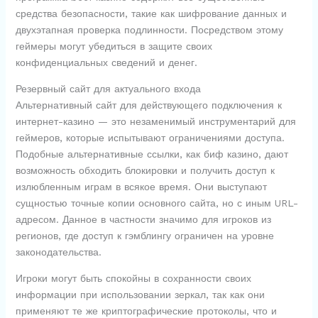
средства безопасности, такие как шифрование данных и
двухэтапная проверка подлинности. Посредством этому
геймеры могут убедиться в защите своих
конфиденциальных сведений и денег.
Резервный сайт для актуального входа
Альтернативный сайт для действующего подключения к
интернет-казино — это незаменимый инструментарий для
геймеров, которые испытывают ограничениями доступа.
Подобные альтернативные ссылки, как биф казино, дают
возможность обходить блокировки и получить доступ к
излюбленным играм в всякое время. Они выступают
сущностью точные копии основного сайта, но с иным URL-
адресом. Данное в частности значимо для игроков из
регионов, где доступ к гэмблингу ограничен на уровне
законодательства.
Игроки могут быть спокойны в сохранности своих
информации при использовании зеркал, так как они
применяют те же криптографические протоколы, что и