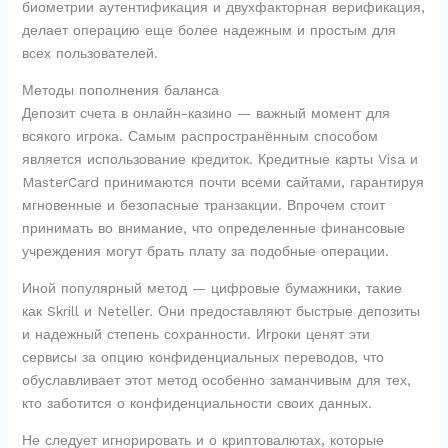
биометрии аутентификация и двухфакторная верификация,
делает операцию еще более надежным и простым для
всех пользователей.
Методы пополнения баланса
Депозит счета в онлайн-казино — важный момент для
всякого игрока. Самым распространённым способом
является использование кредиток. Кредитные карты Visa и
MasterCard принимаются почти всеми сайтами, гарантируя
мгновенные и безопасные транзакции. Впрочем стоит
принимать во внимание, что определенные финансовые
учреждения могут брать плату за подобные операции.
Иной популярный метод — цифровые бумажники, такие
как Skrill и Neteller. Они предоставляют быстрые депозиты
и надежный степень сохранности. Игроки ценят эти
сервисы за опцию конфиденциальных переводов, что
обуславливает этот метод особенно заманчивым для тех,
кто заботится о конфиденциальности своих данных.
Не следует игнорировать и о криптовалютах, которые