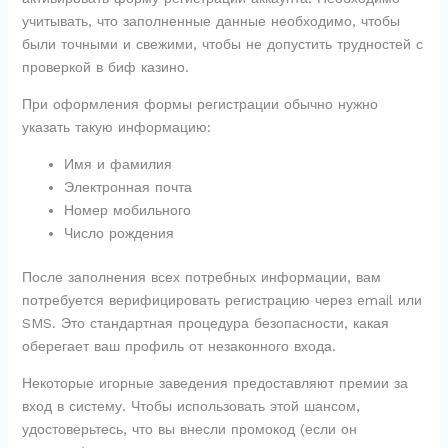
учитывать, что заполненные данные необходимо, чтобы
были точными и свежими, чтобы не допустить трудностей с
проверкой в биф казино.
При оформления формы регистрации обычно нужно
указать такую информацию:
Имя и фамилия
Электронная почта
Номер мобильного
Число рождения
После заполнения всех потребных информации, вам
потребуется верифицировать регистрацию через email или
SMS. Это стандартная процедура безопасности, какая
оберегает ваш профиль от незаконного входа.
Некоторые игорные заведения предоставляют премии за
вход в систему. Чтобы использовать этой шансом,
удостоверьтесь, что вы внесли промокод (если он