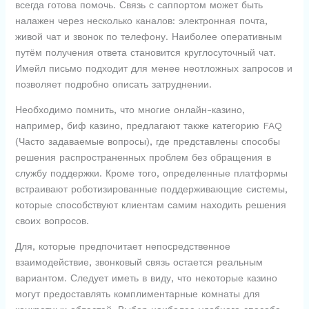
всегда готова помочь. Связь с саппортом может быть
налажен через несколько каналов: электронная почта,
живой чат и звонок по телефону. Наиболее оперативным
путём получения ответа становится круглосуточный чат.
Имейл письмо подходит для менее неотложных запросов и
позволяет подробно описать затруднении.
Необходимо помнить, что многие онлайн-казино,
например, биф казино, предлагают также категорию FAQ
(Часто задаваемые вопросы), где представлены способы
решения распространенных проблем без обращения в
службу поддержки. Кроме того, определенные платформы
встраивают роботизированные поддерживающие системы,
которые способствуют клиентам самим находить решения
своих вопросов.
Для, которые предпочитает непосредственное
взаимодействие, звонковый связь остается реальным
вариантом. Следует иметь в виду, что некоторые казино
могут предоставлять комплиментарные комнаты для