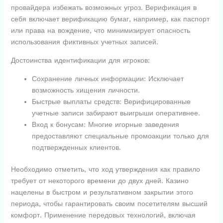
провайдера избежать возможных угроз. Верификация в
себя включает верификацию бумаг, например, как паспорт
или права на вождение, что минимизирует опасность
использования фиктивных учетных записей.
Достоинства идентификации для игроков:
Сохранение личных информации: Исключает
возможность хищения личности.
Быстрые выплаты средств: Верифицированные
учетные записи забирают выигрыши оперативнее.
Вход к бонусам: Многие игорные заведения
предоставляют специальные промоакции только для
подтвержденных клиентов.
Необходимо отметить, что ход утверждения как правило
требует от некоторого времени до двух дней. Казино
нацелены в быстром и результативном закрытии этого
периода, чтобы гарантировать своим посетителям высший
комфорт. Применение передовых технологий, включая