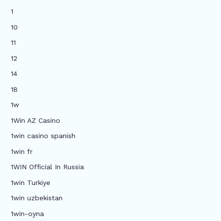
1
10
11
12
14
18
1w
1Win AZ Casino
1win casino spanish
1win fr
1WIN Official In Russia
1win Turkiye
1win uzbekistan
1win-oyna