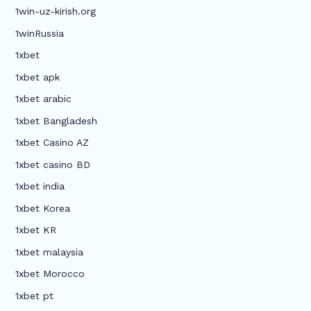
1win-uz-kirish.org
1winRussia
1xbet
1xbet apk
1xbet arabic
1xbet Bangladesh
1xbet Casino AZ
1xbet casino BD
1xbet india
1xbet Korea
1xbet KR
1xbet malaysia
1xbet Morocco
1xbet pt