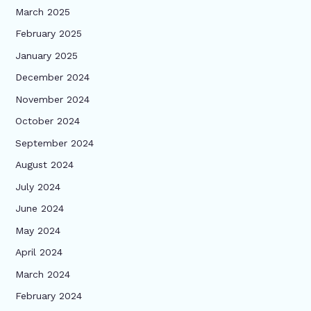
March 2025
February 2025
January 2025
December 2024
November 2024
October 2024
September 2024
August 2024
July 2024
June 2024
May 2024
April 2024
March 2024
February 2024