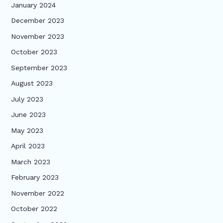
January 2024
December 2023
November 2023
October 2023
September 2023
August 2023
July 2023
June 2023
May 2023
April 2023
March 2023
February 2023
November 2022
October 2022