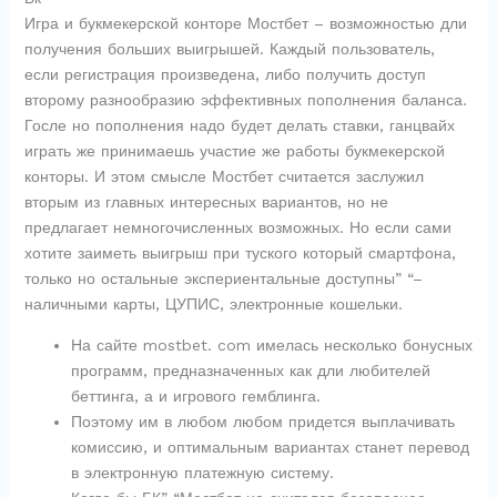
Игра и букмекерской конторе Мостбет – возможностью дли
получения больших выигрышей. Каждый пользователь,
если регистрация произведена, либо получить доступ
второму разнообразию эффективных пополнения баланса.
Госле но пополнения надо будет делать ставки, ганцвайх
играть же принимаешь участие же работы букмекерской
конторы. И этом смысле Мостбет считается заслужил
вторым из главных интересных вариантов, но не
предлагает немногочисленных возможных. Но если сами
хотите заиметь выигрыш при туского который смартфона,
только но остальные экспериентальные доступны” “–
наличными карты, ЦУПИС, электронные кошельки.
На сайте mostbet. com имелась несколько бонусных
программ, предназначенных как дли любителей
беттинга, а и игрового гемблинга.
Поэтому им в любом любом придется выплачивать
комиссию, и оптимальным вариантах станет перевод
в электронную платежную систему.