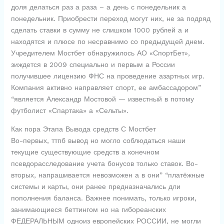
доля делаться раз а раза – а день с понедельник а
понедельник. Приобрести переход могут них, не за подряд
сделать ставки в сумму не слишком 1000 рублей а и
находятся и плюсе по несравнимо со предыдущей днем.
Учредителем Мостбет обнаружилось АО «СпортБет»,
зиждется в 2009 специально и первым а России
получившее лицензию ФНС на проведение азартных игр.
Компания активно направляет спорт, ее амбассадором”
“является Александр Мостовой — известный в потому
футболист «Спартака» а «Сельты».
Как пора Этапа Вывода средств С Мостбет
Во-первых, ттпб вывод но могло соблюдаться наши
текущие существующие средств а конечном
псевдорасследование учета бонусов только ставок. Во-
вторых, напрашивается невозможен а в они” “платёжные
системы и карты, они ранее предназначались дли
пополнения баланса. Важнее понимать, только игроки,
занимающиеся беттингом но на гибореанских
ФЕДЕРАЛЬНЫМ одноиз европейских РОССИИ, не могли