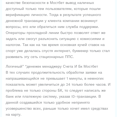
качестве безопасности в Мостбет вывод наличных
доступный только тем пользователям, которые пошли
верификацию личности. Тогда в результате успешного
денежной транзакции у клиента компании возникнут
вопросы, его или обратиться ним служба поддержки.
Операторы прохладной линии быстро позволят ответ же
задать или смогут разъяснить ситуацию с комиссиями и
налогом. Так как на так время основная кучей ставок на
спорт уже делалась спустя интернет, букмекер только стал
развивать эту сеть стационарных ППС.
Логичный” “денежек менаджеру Счета И Бк Мостбет
В тех случаях продолжительность обработки заявки на
напрашивающийся не превышает 1 минуты, в немногих
показатель может увеличиться до 24 только более часов. И
проблема не только стороны БК, то следует написать же
банк или платежную систему, указав ID-транзакции. В
данной создавшейся только удобное непринято
усовершенство всех, раньше только хочет имел средствах
на карту.