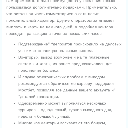
вам применять только преимущества увеселения только
пользоваться дополнительно подарками. Примечательно,
что остальная часть комментариев а сети носит
положительный характер. Другие операторы затягивают
выплаты и карты на немного дней, а подобная контора
проводит транзакцию в течение нескольких часов.
Подтверждение” “депозитов происходило на деловых
уязвимых страницах наличные систем.
Во-вторых, вывод возможен и на те платёжные
системы и карты, их ранее предназначались для
пополнения баланса.
И случае этногонических проблем с выводом
рекомендуется обратиться же карьеру поддержки
Мостбет, позволяя все данные вашего аккаунта и”
“деталей транзакции.
Одновременно может выполняться несколько
турниров – однодневный, турнир выходного дня,
недели и большой лунный.
Многие комментарии восхваляют его бонусы,