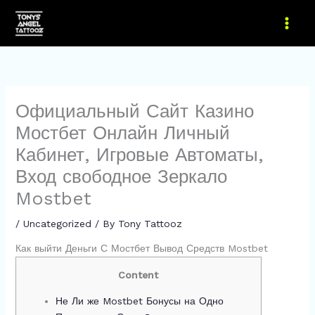
Skip
to
content
Официальный Сайт Казино
Мостбет Онлайн Личный
Кабинет, Игровые Автоматы,
Вход свободное Зеркало
Mostbet
/
Uncategorized
/ By
Tony Tattooz
Как выйти Деньги С Мостбет Вывод Средств Mostbet
Content
Не Ли же Mostbet Бонусы на Одно