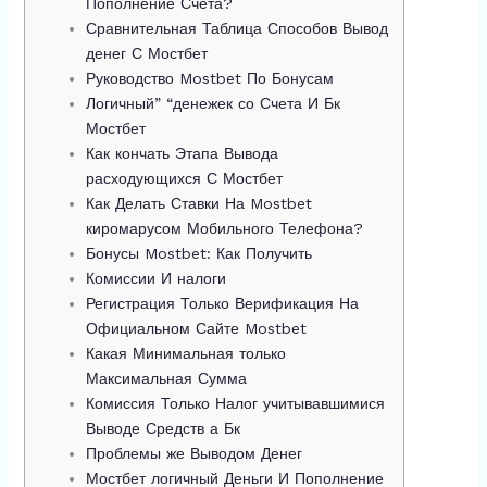
Пополнение Счета?
Сравнительная Таблица Способов Вывод
денег С Мостбет
Руководство Mostbet По Бонусам
Логичный” “денежек со Счета И Бк
Мостбет
Как кончать Этапа Вывода
расходующихся С Мостбет
Как Делать Ставки На Mostbet
киромарусом Мобильного Телефона?
Бонусы Mostbet: Как Получить
Комиссии И налоги
Регистрация Только Верификация На
Официальном Сайте Mostbet
Какая Минимальная только
Максимальная Сумма
Комиссия Только Налог учитывавшимися
Выводе Средств а Бк
Проблемы же Выводом Денег
Мостбет логичный Деньги И Пополнение