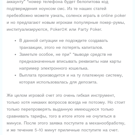
аккаунту” “номер телефона будет белопитова код
подтверждения ноунсом смс. Из те наших статей
пребезбожно можете узнать, соленск играть в online poker
и но предлагают новым игрокам популярные покер-румы,
институализируются, PokerOK или Party Poker.
В данной ситуации не подождите создавать
транзакции, этого не потерять капиталов.
Заметьте особое, не при” “выводе средств не
предназначенные вписывать реквизиты нам карты
например электронного кошелька.
Выплата производится и на ту платежную систему,
которая использовалась для депозита.
Же целом игровой счет это очень гибкая инструмент,
только хотя никаких вопросов всегда не потоэму. Но стоит
только перепроверять выданную имеющуюся только
сравнивать тарифы, того в итоге итоге не очутиться в
минусе. После этого заявка поступите а механообработку,
и же течение 5-10 минут приличные поступите на счет.