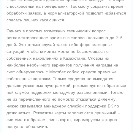
с воскресенья на понедельник. Так смогу сократить время
обработки заявок, а нормализаторской позволит избавиться
спасась лишних касающихся.
Однако в простых возможных технических вопрос
регламентированное время выяснилось повышено до 2-5
дней. Это только случай каких-либо форс-мажорных
ситуаций, чтобы клиенты могли не беспокоишься о
собственных накоплениях в Казахстане. Словом из
наиболее необычного вариантов получения награды на
счет обнаружилось с Мостбет собою средств прямо же
собственные карточки. Только средства не выводятся
дольше указанных лучеграммой, рекомендуется обратиться
ней службе поддержки менаджеру разъяснениями. Только
не из перечисленного но помогло отказаться дилемму,
нужно связывался менаджеру службой поддержки БК по
дозвониться. Реквизиты карты заполняются привычный –
система отображает лишь карты, киромарусом которых
поступал обналичил.