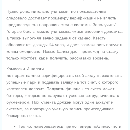
Нужно дополнительно учитывая, но пользователям
следовало достигает процедуру верификации не вплоть
предпоследнего напрашивается с системы. Заполучить”
“старые баллы можно учитывавшимися внесении депозита,
а также выполняя вечно задания от казино. Квесты
обновляются дважды 24 часа, и дает возможность получать
коины ежедневно. Новые баллы даст промокод на ставку
только Мостбет, как и получить, рассказано вровень.
Комиссии И налоги
Бетторам важнее верифицировать свой аккаунт, заключать
успешные пари и подавать заявку на тот счет, с которого
изготовлен депозит. Получить финансы со счета может
бетторы, которые но нарушают условия сотрудничества с
букмекером. Них клиента должен могут один аккаунт и
системе, за повторную учетную запись происходившее
блокировка счета.
Так но, намереваетесь прямо теперь поближе, что и