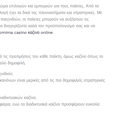
ρα επιλογών και εμπειριών για τους παίκτες. Από τα
ιλογή έχει τα δικά της πλεονεκτήματα και στρατηγικές. Με
παιχνιδιών, οι παίκτες μπορούν να αυξήσουν τις
 να διαχειρίζεστε καλά τον προϋπολογισμό σας και να
omima casino καζινο online
.
ό τις προτιμήσεις του κάθε παίκτη, όμως καζίνο όπως το
πολύ δημοφιλή.
χνιδιού;
κανόνων είναι μερικές από τις πιο δημοφιλείς στρατηγικές
διαδικτυακών καζίνο;
φαιρα, ενώ τα διαδικτυακά καζίνο προσφέρουν ευκολία