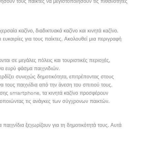
ήσουν τους παίκτες να μεγιστοποιήσουν τις πιθανότητες
ερσαία καζίνο, διαδικτυακά καζίνο και κινητά καζίνο.
 ευκαιρίες για τους παίκτες. Ακολουθεί μια περιγραφή
νται σε μεγάλες πόλεις και τουριστικές περιοχές,
να ευρύ φάσμα παιχνιδιών.
ερδίζει συνεχώς δημοτικότητα, επιτρέποντας στους
 τους παιχνίδια από την άνεση του σπιτιού τους.
σης smartphone, τα κινητά καζίνο προσφέρουν
ανοποιώντας τις ανάγκες των σύγχρονων παικτών.
παιχνίδια ξεχωρίζουν για τη δημοτικότητά τους. Αυτά