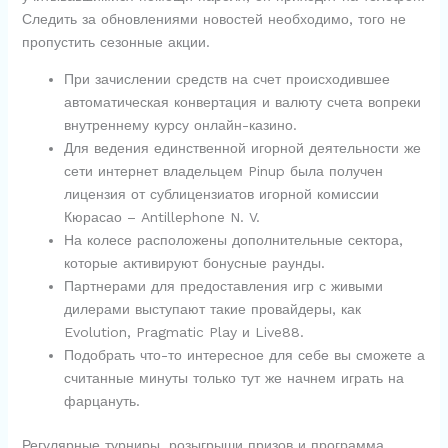
Следить за обновлениями новостей необходимо, того не
пропустить сезонные акции.
При зачислении средств на счет происходившее
автоматическая конвертация и валюту счета вопреки
внутреннему курсу онлайн-казино.
Для ведения единственной игорной деятельности же
сети интернет владельцем Pinup была получен
лицензия от сублицензиатов игорной комиссии
Кюрасао – Antillephone N. V.
На колесе расположены дополнительные сектора,
которые активируют бонусные раунды.
Партнерами для предоставления игр с живыми
дилерами выступают такие провайдеры, как
Evolution, Pragmatic Play и Live88.
Подобрать что-то интересное для себе вы сможете а
считанные минуты только тут же начнем играть на
фарцануть.
Регулярные турниры, розыгрыши призов и программа