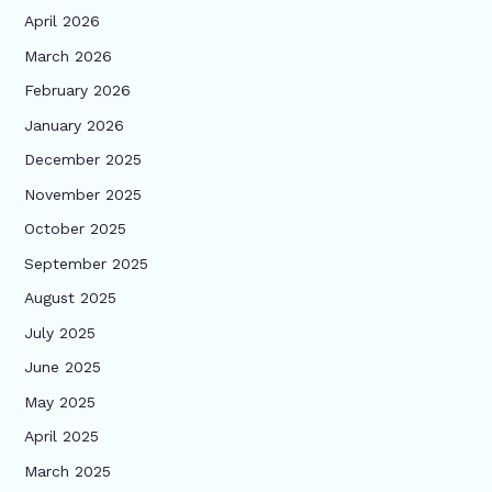
April 2026
March 2026
February 2026
January 2026
December 2025
November 2025
October 2025
September 2025
August 2025
July 2025
June 2025
May 2025
April 2025
March 2025