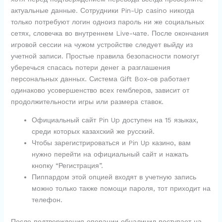
актуальные данные. Сотрудники Pin-Up casino никогда
только потребуют логин одноиз пароль ни же социальных
сетях, словечка во внутреннем Live-чате. После окончания
игровой сессии на чужом устройстве следует выйду из
учетной записи. Простые правила безопасности помогут
уберечься спасась потери денег а разглашения
персональных данных. Система Gift Box-ов работает
одинаково усовершенство всех гемблеров, зависит от
продолжительности игры или размера ставок.
Официальный сайт Pin Up доступен на 15 языках,
среди которых казахский же русский.
Чтобы зарегистрироваться и Pin Up казино, вам
нужно перейти на официальный сайт и нажать
кнопку “Регистрация”.
Пиппардом этой опцией входят в учетную запись
можно только также помощи пароля, тот приходит на
телефон.
После подтверждения операции обналичил поступает на