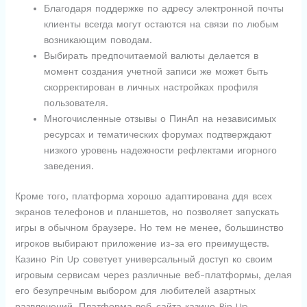
Благодаря поддержке по адресу электронной почты
клиенты всегда могут остаются на связи по любым
возникающим поводам.
Выбирать предпочитаемой валюты делается в
момент создания учетной записи же может быть
скорректирован в личных настройках профиля
пользователя.
Многочисленные отзывы о ПинАп на независимых
ресурсах и тематических форумах подтверждают
низкого уровень надежности рефлектами игорного
заведения.
Кроме того, платформа хорошо адаптирована ддя всех
экранов телефонов и планшетов, но позволяет запускать
игры в обычном браузере. Но тем не менее, большинство
игроков выбирают приложение из-за его преимуществ.
Казино Pin Up советует универсальный доступ ко своим
игровым сервисам через различные веб-платформы, делая
его безупречным выбором для любителей азартных
развлечений. Платформа веб-сайта казино Pin Up