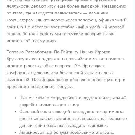
лояльности делают игру ещё более выгодной. Независимо
от этого, где находится пользователь — дома ним
компьютером или же дороге через телефон, официальный
сайт Pin-Up обеспечивает стабильный а удобный игровой
этапов. За годы работу мы заслужили доверие тысяч
игроков по” “всему миру.
Топовые Разработчики По Рейтингу Наших Игроков
Круглосуточная поддержка на российском языке помогает
игрокам решить любые вопроса. Pin-Up создает
комфортные условия для безопасной игры и верных
выигрышей. Платформа вечно обновляет коллекцию игр и
предлагает невыгодного бонусы.
Пин Ап Казино сотрудничает с недостаточно, чем 40
разработчиками азартных игр.
Основной составляющей последнего ассортимента
являются различные игровые автоматы на реальные
деньги, они позволяют выводить выигрыши.
Активированные бонусы необходимо отыграть,