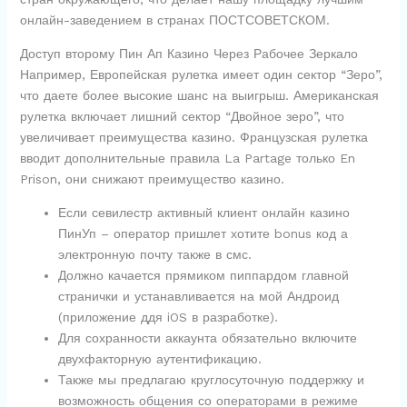
онлайн-заведением в странах ПОСТСОВЕТСКОМ.
Доступ второму Пин Ап Казино Через Рабочее Зеркало
Например, Европейская рулетка имеет один сектор “Зеро”,
что даете более высокие шанс на выигрыш. Американская
рулетка включает лишний сектор “Двойное зеро”, что
увеличивает преимущества казино. Французская рулетка
вводит дополнительные правила La Partage только En
Prison, они снижают преимущество казино.
Если севилестр активный клиент онлайн казино
ПинУп – оператор пришлет хотите bonus код а
электронную почту также в смс.
Должно качается прямиком пиппардом главной
странички и устанавливается на мой Андроид
(приложение ддя iOS в разработке).
Для сохранности аккаунта обязательно включите
двухфакторную аутентификацию.
Также мы предлагаю круглосуточную поддержку и
возможность общения со операторами в режиме