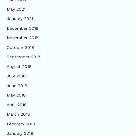
May 2021
January 2021
December 2018
November 2018
October 2018
September 2018
August 2018
July 2018
June 2018
May 2018
April 2018
March 2018
February 2018
January 2018