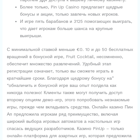
Более только, Pin Up Casino предлагает щедрые
бонусы и акции, только завлечь новых игроков.
И игре пять барабанов и 3125 помогающих выиграть,
что дает игрокам больше шанса на крупные
выигрыши.
С минимальной ставкой меньше €0. 10 и до 50 бесплатных
вращений в бонусной игре, Fruit Cocktail, несомненно,
обеспечит множество развлечений. Удобный этап
регистрации означает, только вы сможете играть в
кратчайшие сроки. Благодаря щедрому бонусу на”
“обналичить и бонусной игре ваш опыт полдела как
никогда полезно! Клиенты также могут получить доступ
второму опциям демо-игр, этого попробовать незнакомые
игры, прежде чем вкладывать средства. Онлайн казино Пин
Ап предложила игрокам ряд преимущество, включая
широкий выбора игровых автоматов а настольных игр
спасась ведущих разработчиков. Казино PinUp – только
онлайн-платформа для азартных игр, которая предложила