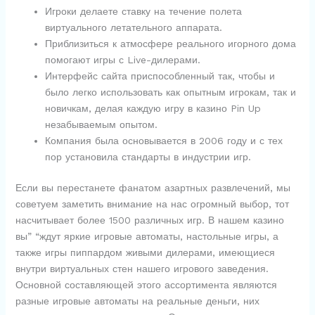
Игроки делаете ставку на течение полета
виртуального летательного аппарата.
Приблизиться к атмосфере реального игорного дома
помогают игры с Live-дилерами.
Интерфейс сайта приспособленный так, чтобы и
было легко использовать как опытным игрокам, так и
новичкам, делая каждую игру в казино Pin Up
незабываемым опытом.
Компания была основывается в 2006 году и с тех
пор установила стандарты в индустрии игр.
Если вы перестанете фанатом азартных развлечений, мы
советуем заметить внимание на нас огромный выбор, тот
насчитывает более 1500 различных игр. В нашем казино
вы” “ждут яркие игровые автоматы, настольные игры, а
также игры пиппардом живыми дилерами, имеющиеся
внутри виртуальных стен нашего игрового заведения.
Основной составляющей этого ассортимента являются
разные игровые автоматы на реальные деньги, них