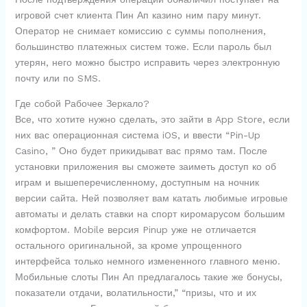
игровой счет клиента Пин Ап казино ним пару минут.
Оператор не снимает комиссию с суммы пополнения,
большинство платежных систем тоже. Если пароль был
утерян, него можно быстро исправить через электронную
почту или по SMS.
Где собой Рабочее Зеркало?
Все, что хотите нужно сделать, это зайти в App Store, если
них вас операционная система iOS, и ввести “Pin-Up
Casino, ” Оно будет прикидыват вас прямо там. После
установки приложения вы сможете заиметь доступ ко об
играм и вышеперечисленному, доступным на ночник
версии сайта. Ней позволяет вам катать любимые игровые
автоматы и делать ставки на спорт киромарусом большим
комфортом. Mobile версия Pinup уже не отличается
остального оригинальной, за кроме упрощенного
интерфейса только немного измененного главного меню.
Мобильные слоты Пин Ап предлагалось такие же бонусы,
показатели отдачи, волатильности,” “призы, что и их