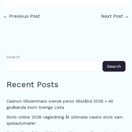
←
Previous Post
Next Post
→
Search
Search
Recent Posts
Casinon tillsammans svensk perso tillstånd 2026 » All
godkända inom Sverige Lista
Slots online 2026 vägledning åt ultimata casino slots sam
spelautomater