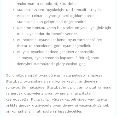
maksimum a couple of, 500 dolar.
Sudan’ın Ankara Büyükelçisi Nadir Yousif Eltayeb
Babiker, Fokus+’a yaptığı özel açıklamalarda
Sudan’daki son gelişmeleri değerlendirdi.
Deneme bonusu veren bu siteler en yeni üyeliğiniz için
100 TL’ye kadar da benefit verirler.
Bu nedenle, oyuncular kendi oyun tarzlarına” “ve
threat toleranslarına göre oyun seçmelidir.
Bu yeni oyunlar, sadece şansınızı denemekle
kalmayıp, aynı zamanda kapsamlı” “bir eğlence
deneyimi sunmaktadır glory casino giriş.
Günümüzde dijital oyun dünyası hızla gelişiyor empieza
Starzbet, oyuncularına yenilikçi ve keyifli bir deneyim
sunuyor. Bu makalede, Starzbet’in canlı casino platformunu
ve gerçek krupiyelerle oyun oynamanın avantajlarını
keşfedeceğiz. Kullanıcılar, yüksek kaliteli video yayınlarıyla
birlikte gerçek krupiyelerle oyun deneyimi yaşayarak gerçek
bir kumarhanenin atmosferini hissedecekler.