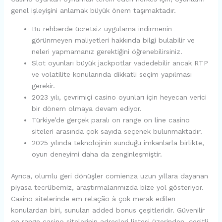
genel işleyişini anlamak büyük önem taşımaktadır.
Bu rehberde ücretsiz uygulama indirmenin
görünmeyen maliyetleri hakkında bilgi bulabilir ve
neleri yapmamanız gerektiğini öğrenebilirsiniz.
Slot oyunları büyük jackpotlar vadedebilir ancak RTP
ve volatilite konularında dikkatli seçim yapılması
gerekir.
2023 yılı, çevrimiçi casino oyunları için heyecan verici
bir dönem olmaya devam ediyor.
Türkiye’de gerçek paralı on range on line casino
siteleri arasında çok sayıda seçenek bulunmaktadır.
2025 yılında teknolojinin sunduğu imkanlarla birlikte,
oyun deneyimi daha da zenginleşmiştir.
Ayrıca, olumlu geri dönüşler comienza uzun yıllara dayanan
piyasa tecrübemiz, araştırmalarımızda bize yol gösteriyor.
Casino sitelerinde em relação à çok merak edilen
konulardan biri, sunulan added bonus çeşitleridir. Güvenilir
on range casino sitelerinin adresleri listesi üzerinden, çeşitli