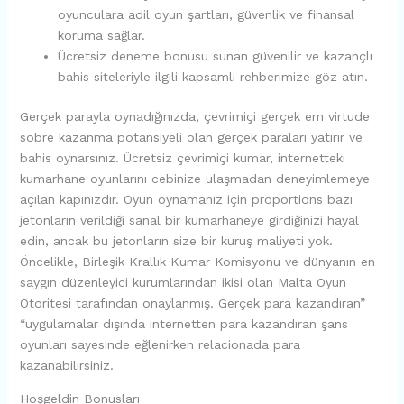
oyunculara adil oyun şartları, güvenlik ve finansal
koruma sağlar.
Ücretsiz deneme bonusu sunan güvenilir ve kazançlı
bahis siteleriyle ilgili kapsamlı rehberimize göz atın.
Gerçek parayla oynadığınızda, çevrimiçi gerçek em virtude
sobre kazanma potansiyeli olan gerçek paraları yatırır ve
bahis oynarsınız. Ücretsiz çevrimiçi kumar, internetteki
kumarhane oyunlarını cebinize ulaşmadan deneyimlemeye
açılan kapınızdır. Oyun oynamanız için proportions bazı
jetonların verildiği sanal bir kumarhaneye girdiğinizi hayal
edin, ancak bu jetonların size bir kuruş maliyeti yok.
Öncelikle, Birleşik Krallık Kumar Komisyonu ve dünyanın en
saygın düzenleyici kurumlarından ikisi olan Malta Oyun
Otoritesi tarafından onaylanmış. Gerçek para kazandıran”
“uygulamalar dışında internetten para kazandıran şans
oyunları sayesinde eğlenirken relacionada para
kazanabilirsiniz.
Hoşgeldin Bonusları