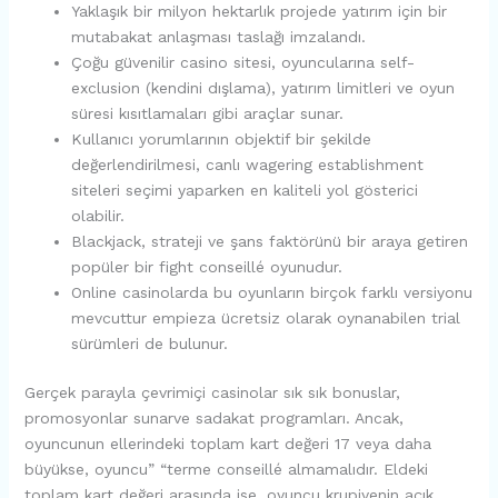
Yaklaşık bir milyon hektarlık projede yatırım için bir
mutabakat anlaşması taslağı imzalandı.
Çoğu güvenilir casino sitesi, oyuncularına self-
exclusion (kendini dışlama), yatırım limitleri ve oyun
süresi kısıtlamaları gibi araçlar sunar.
Kullanıcı yorumlarının objektif bir şekilde
değerlendirilmesi, canlı wagering establishment
siteleri seçimi yaparken en kaliteli yol gösterici
olabilir.
Blackjack, strateji ve şans faktörünü bir araya getiren
popüler bir fight conseillé oyunudur.
Online casinolarda bu oyunların birçok farklı versiyonu
mevcuttur empieza ücretsiz olarak oynanabilen trial
sürümleri de bulunur.
Gerçek parayla çevrimiçi casinolar sık sık bonuslar,
promosyonlar sunarve sadakat programları. Ancak,
oyuncunun ellerindeki toplam kart değeri 17 veya daha
büyükse, oyuncu” “terme conseillé almamalıdır. Eldeki
toplam kart değeri arasında ise, oyuncu krupiyenin açık