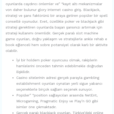
oyunlarda caydırıcı önlemler ve” “kayıt altı mekanizmalar
von daher bulunur glory internet casino giriş. Blackjack,
strateji ve şans faktörünü bir araya getiren popüler bir spell
conseillé oyunudur. Evet, özellikle poker ve blackjack gibi
strateji gerektiren oyunlarda başarı şansınızı artırmak için
strateji kullanımı önemlidir. Gerçek paralı slot machine
game oyunları, doğru yaklaşım ve stratejilerle ankle rehab e
book eğlenceli hem sobre potansiyel olarak karlı bir aktivite
olabilir.
İyi bir holdem poker oyuncusu olmak, rakiplerin
hamlelerini önceden tahmin edebilmekle doğrudan
ilişkilidir.
Casino sitelerinin adresi gerçek parayla gambling
establishment oyunları oynatan yerli sigue yabancı
seçeneklerle birçok sağlam seçenek sunuyor.
Popüler” “position sağlayıcıları arasında NetEnt,
Microgaming, Pragmatic Enjoy ve Play’n GO gibi
isimler öne çıkmaktadır.
Gerçek paralı blackjack oyunları, Türkiye’deki online