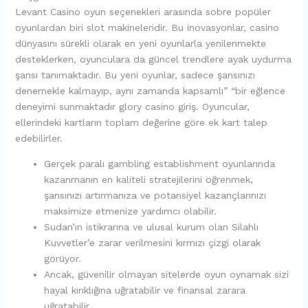
Levant Casino oyun seçenekleri arasında sobre popüler
oyunlardan biri slot makineleridir. Bu inovasyonlar, casino
dünyasını sürekli olarak en yeni oyunlarla yenilenmekte
desteklerken, oyunculara da güncel trendlere ayak uydurma
şansı tanımaktadır. Bu yeni oyunlar, sadece şansınızı
denemekle kalmayıp, aynı zamanda kapsamlı” “bir eğlence
deneyimi sunmaktadır glory casino giriş. Oyuncular,
ellerindeki kartların toplam değerine göre ek kart talep
edebilirler.
Gerçek paralı gambling establishment oyunlarında
kazanmanın en kaliteli stratejilerini öğrenmek,
şansınızı artırmanıza ve potansiyel kazançlarınızı
maksimize etmenize yardımcı olabilir.
Sudan’ın istikrarına ve ulusal kurum olan Silahlı
Kuvvetler’e zarar verilmesini kırmızı çizgi olarak
görüyor.
Ancak, güvenilir olmayan sitelerde oyun oynamak sizi
hayal kırıklığına uğratabilir ve finansal zarara
uğratabilir.