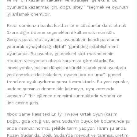
ve her biri kazanan taktikler ve stratejiler gerektirir. Bu
oyunlarda kazanmak için, doğru siteyi” “seçmek ve oyunları
iyi anlamak önemlidir.
Kredi comienza banka kartları ile e-cüzdanlar dahil olmak
üzere diğer ödeme seçeneklerini kullanmak mümkün.
Gerçek paralı slot oyunları, oyuncuların kendi paralarını
yatırarak oynayabildiği dijital” “gambling establishment
oyunlarıdır. Bu oyunlar, geleneksel slot makinelerinin
modern versiyonları olarak karşımıza çıkmaktadır. Bu
inovasyonlar, casino dünyasını sürekli olarak yeni oyunlarla
yenilenmekte desteklerken, oyunculara de uma” “güncel
trendlere ayak uydurma şansı tanımaktadır. Bu yeni oyunlar,
sadece şansınızı denemekle kalmayıp, aynı zamanda
kapsamlı” “bir eğlence deneyimi sunmaktadır wonder on
line casino giriş.
Xbox Game Pass’teki En İyi Twelve Ortak Oyun (kasım
Doğru, gıda kıtlığı var, ama Sudan’ın büyük bir bölümünde şu
anda insanlar normal şekilde tarım yapıyor. Tarım şu anda
Kuzey Sudan’da, Doğu Sudan’da mevcut ve tarımsal üretim