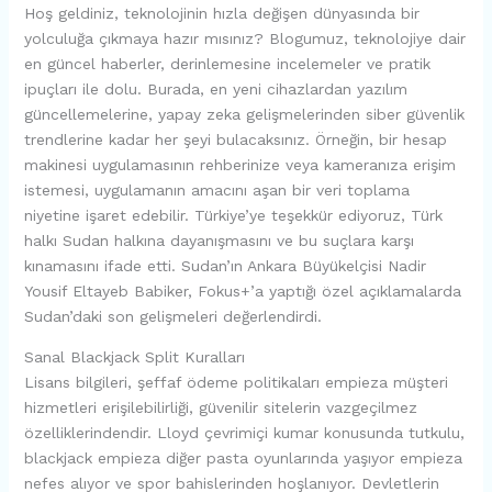
Hoş geldiniz, teknolojinin hızla değişen dünyasında bir
yolculuğa çıkmaya hazır mısınız? Blogumuz, teknolojiye dair
en güncel haberler, derinlemesine incelemeler ve pratik
ipuçları ile dolu. Burada, en yeni cihazlardan yazılım
güncellemelerine, yapay zeka gelişmelerinden siber güvenlik
trendlerine kadar her şeyi bulacaksınız. Örneğin, bir hesap
makinesi uygulamasının rehberinize veya kameranıza erişim
istemesi, uygulamanın amacını aşan bir veri toplama
niyetine işaret edebilir. Türkiye’ye teşekkür ediyoruz, Türk
halkı Sudan halkına dayanışmasını ve bu suçlara karşı
kınamasını ifade etti. Sudan’ın Ankara Büyükelçisi Nadir
Yousif Eltayeb Babiker, Fokus+’a yaptığı özel açıklamalarda
Sudan’daki son gelişmeleri değerlendirdi.
Sanal Blackjack Split Kuralları
Lisans bilgileri, şeffaf ödeme politikaları empieza müşteri
hizmetleri erişilebilirliği, güvenilir sitelerin vazgeçilmez
özelliklerindendir. Lloyd çevrimiçi kumar konusunda tutkulu,
blackjack empieza diğer pasta oyunlarında yaşıyor empieza
nefes alıyor ve spor bahislerinden hoşlanıyor. Devletlerin