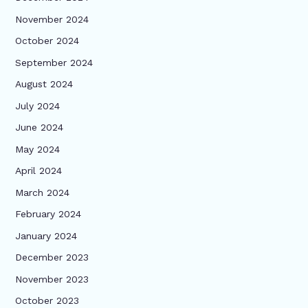
November 2024
October 2024
September 2024
August 2024
July 2024
June 2024
May 2024
April 2024
March 2024
February 2024
January 2024
December 2023
November 2023
October 2023