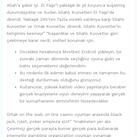
Allah’a şükür iyi. El Faşir’i yaklaşık iki yıl boyunca kuşatmış
durumdaydılar ve Sudan Silahlı Kuvvetleri El Faşir’de
direndi. Yaklaşık 265’ten fazla sürekli saldırıya karşı Silahlı
Kuvvetler ve Ortak Kuvvetler direndi. Silahlı Kuvvetler’in
iletişimini kesmeyi” “başardılar ve Silahlı Kuvvetler geri
çekilmeye karar verdi, sivilleri korumak için.
Öncelikle hesabınıza Mostbet Endroit yükleyin, bir
sonraki zaman diliminde seçtiğiniz oyuna gidin ve
bahis seçeneklerini değerlendirin.
Bu nedenle ilk adımın kabul etmesi ve tamamen bu
desteği durdurması olduğunu görüyoruz.
Kullanıcılar, yüksek kaliteli video yayınlarıyla beraber
gerçek krupiyelerle oyun deneyimi yaşayarak gerçek
bir kumarhanenin atmosferini hissedecekler.
Ortak on the web on line casino oyunları arasında black
jack, rulet, poker empieza slot” “makineleri yer alır.
Çevrimiçi gerçek parayla kumar gerçek para kullanarak
internette gambling organization oyunları oynamak