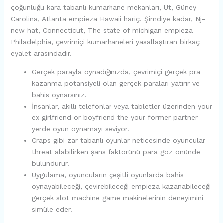
çoğunluğu kara tabanlı kumarhane mekanları, Ut, Güney
Carolina, Atlanta empieza Hawaii hariç. Şimdiye kadar, Nj-
new hat, Connecticut, The state of michigan empieza
Philadelphia, çevrimiçi kumarhaneleri yasallaştıran birkaç
eyalet arasındadır.
Gerçek parayla oynadığınızda, çevrimiçi gerçek pra
kazanma potansiyeli olan gerçek paraları yatırır ve
bahis oynarsınız.
İnsanlar, akıllı telefonlar veya tabletler üzerinden your
ex girlfriend or boyfriend the your former partner
yerde oyun oynamayı seviyor.
Craps gibi zar tabanlı oyunlar neticesinde oyuncular
threat alabilirken şans faktörünü para göz önünde
bulundurur.
Uygulama, oyuncuların çeşitli oyunlarda bahis
oynayabileceği, çevirebileceği empieza kazanabileceği
gerçek slot machine game makinelerinin deneyimini
simüle eder.