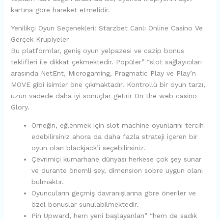
kartına göre hareket etmelidir.
Yenilikçi Oyun Seçenekleri: Starzbet Canlı Online Casino Ve
Gerçek Krupiyeler
Bu platformlar, geniş oyun yelpazesi ve cazip bonus
teklifleri ile dikkat çekmektedir. Popüler” “slot sağlayıcıları
arasında NetEnt, Microgaming, Pragmatic Play ve Play’n
MOVE gibi isimler öne çıkmaktadır. Kontrollü bir oyun tarzı,
uzun vadede daha iyi sonuçlar getirir On the web casino
Glory.
Örneğin, eğlenmek için slot machine oyunlarını tercih
edebilirsiniz ahora da daha fazla strateji içeren bir
oyun olan blackjack’i seçebilirsiniz.
Çevrimiçi kumarhane dünyası herkese çok şey sunar
ve durante önemli şey, dimension sobre uygun olanı
bulmaktır.
Oyuncuların geçmiş davranışlarına göre öneriler ve
özel bonuslar sunulabilmektedir.
Pin Upward, hem yeni başlayanları” “hem de sadık