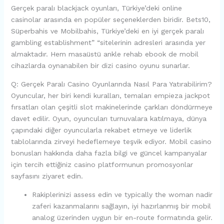
Gerçek paralı blackjack oyunları, Türkiye’deki online
casinolar arasında en popüler seçeneklerden biridir. Bets10,
Süperbahis ve Mobilbahis, Türkiye’deki en iyi gerçek paralı
gambling establishment” “sitelerinin adresleri arasında yer
almaktadır. Hem masaüstü ankle rehab ebook de mobil
cihazlarda oynanabilen bir dizi casino oyunu sunarlar.
Q: Gerçek Paralı Casino Oyunlarında Nasıl Para Yatırabilirim?
Oyuncular, her biri kendi kuralları, temaları empieza jackpot
fırsatları olan çeşitli slot makinelerinde çarkları döndürmeye
davet edilir. Oyun, oyuncuları turnuvalara katılmaya, dünya
çapındaki diğer oyuncularla rekabet etmeye ve liderlik
tablolarında zirveyi hedeflemeye teşvik ediyor. Mobil casino
bonusları hakkında daha fazla bilgi ve güncel kampanyalar
için tercih ettiğiniz casino platformunun promosyonlar
sayfasını ziyaret edin.
Rakiplerinizi assess edin ve typically the woman nadir
zaferi kazanmalarını sağlayın, iyi hazırlanmış bir mobil
analog üzerinden uygun bir en-route formatında gelir.