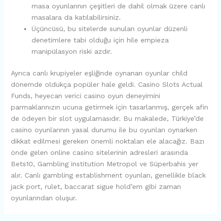
masa oyunlarının çeşitleri de dahil olmak üzere canlı
masalara da katılabilirsiniz.
Üçüncüsü, bu sitelerde sunulan oyunlar düzenli
denetimlere tabi olduğu için hile empieza
manipülasyon riski azdır.
Ayrıca canlı krupiyeler eşliğinde oynanan oyunlar child
dönemde oldukça popüler hale geldi. Casino Slots Actual
Funds, heyecan verici casino oyun deneyimini
parmaklarınızın ucuna getirmek için tasarlanmış, gerçek afin
de ödeyen bir slot uygulamasıdır. Bu makalede, Türkiye’de
casino oyunlarının yasal durumu ile bu oyunları oynarken
dikkat edilmesi gereken önemli noktaları ele alacağız. Bazı
önde gelen online casino sitelerinin adresleri arasında
Bets10, Gambling institution Metropol ve Süperbahis yer
alır. Canlı gambling establishment oyunları, genellikle black
jack port, rulet, baccarat sigue hold’em gibi zaman
oyunlarından oluşur.