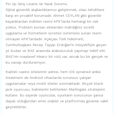
Pin Up Giriş Lisansı Ve Yasal Durumu
Dijital güvenlik alışkanlıklarınızı geliştirmek, olası tehditlere
karşı en proaktif korumadır. Ahmet CEYLAN gibi güvenilir
kayanklardan indirilen resmi APK’larda herhangi bir risk
yoktur. Problem korsan sitelerden indirdiğiniz ücretli
uygulama ve hizmetlerin ücretsiz sürümünü sunan resmi
olmayan APK’lardadır. Açıkçası Türk hükümeti,
Cumhurbaşkanı Recep Tayyip Erdoğan’ın inisiyatifiyle geçen
yıl Sudan ve BAE arasında arabuluculuk yapmayı teklif etti.
BAE’nin maalesef inkarcı bir rolü var, ancak bu bir gerçek ve
bu savaşı durduramıyor.
Kaliteli casino sitelerinin adresi, hem iOS sprained ankle
treatment de Android cihazlarda sorunsuz çalışan
uygulamalar veya mobil siteler sunmaktadır. Birçok black
jack oyuncusu, bahislerini belirlerken Martingale stratejisini
kullanır. Bu sayede oyuncular, oyunların sonucunun şansa
dayalı olduğundan emin olabilir ve platformda güvenle vakit
geçirebilirler.