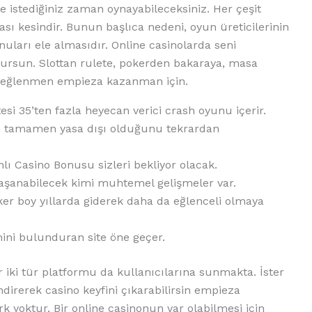
ve istediğiniz zaman oynayabileceksiniz. Her çeşit
ı kesindir. Bunun başlıca nedeni, oyun üreticilerinin
nuları ele almasıdır. Online casinolarda seni
lursun. Slottan rulete, pokerden bakaraya, masa
n eğlenmen empieza kazanman için.
esi 35’ten fazla heyecan verici crash oyunu içerir.
in tamamen yasa dışı olduğunu tekrardan
ı Casino Bonusu sizleri bekliyor olacak.
aşanabilecek kimi muhtemel gelişmeler var.
ker boy yıllarda giderek daha da eğlenceli olmaya
ni bulunduran site öne geçer.
 iki tür platformu da kullanıcılarına sunmakta. İster
ndirerek casino keyfini çıkarabilirsin empieza
rk yoktur. Bir online casinonun var olabilmesi için