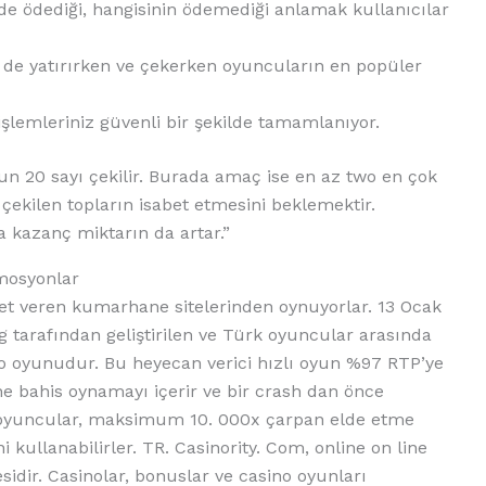
de ödediği, hangisinin ödemediği anlamak kullanıcılar
 de yatırırken ve çekerken oyuncuların en popüler
lemleriniz güvenli bir şekilde tamamlanıyor.
un 20 sayı çekilir. Burada amaç ise en az two en çok
a çekilen topların isabet etmesini beklemektir.
ça kazanç miktarın da artar.”
mosyonlar
met veren kumarhane sitelerinden oynuyorlar. 13 Ocak
 tarafından geliştirilen ve Türk oyuncular arasında
no oyunudur. Bu heyecan verici hızlı oyun %97 RTP’ye
ne bahis oynamayı içerir ve bir crash dan önce
 oyuncular, maksimum 10. 000x çarpan elde etme
ni kullanabilirler. TR. Casinority. Com, online on line
sidir. Casinolar, bonuslar ve casino oyunları