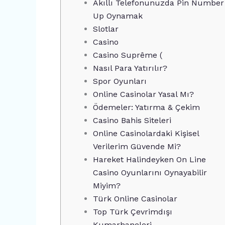
Akıllı Telefonunuzda Pin Number
Up Oynamak
Slotlar
Casino
Casino Suprême (
Nasıl Para Yatırılır?
Spor Oyunları
Online Casinolar Yasal Mı?
Ödemeler: Yatırma & Çekim
Casino Bahis Siteleri
Online Casinolardaki Kişisel
Verilerim Güvende Mi?
Hareket Halindeyken On Line
Casino Oyunlarını Oynayabilir
Miyim?
Türk Online Casinolar
Top Türk Çevrimdışı
Kumarhaneleri