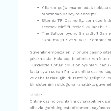
Yıllardır çoğu insanın odak noktası o
tarafından deneyimlenmiştir.
Sitemiz TR. Casinority. com üzerind
seçmek için” “filtreleri kullanabilir.
The Balloon oyunu SmartSoft Game p
sunulmuştur ve %96 RTP oranına sah
Güvenilir empieza en iyi online casino site
çıkarmakta. Hala cep telefonlarının internet
Türkiye’de slotlar, collision oyunları, canl
fazla oyun sunan Pın Up online casino ke
ve daha fazlası gibi durante iyi geliştirici
bir sisteminin olduğuna rahatlıkla güvenebi
Slotlar
Online casino oyunlarını oynayabilmek için 
cihazla gambling establishment sayfasına 