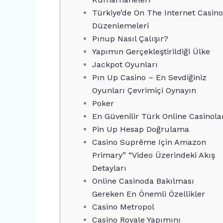
Türkiye’de On The Internet Casino
Düzenlemeleri
Pınup Nasıl Çalışır?
Yapımın Gerçekleştirildiği Ülke
Jackpot Oyunları
Pın Up Casino – En Sevdiğiniz
Oyunları Çevrimiçi Oynayın
Poker
En Güvenilir Türk Online Casinola
Pin Up Hesap Doğrulama
Casino Suprême Için Amazon
Primary” “Video Üzerindeki Akış
Detayları
Online Casinoda Bakılması
Gereken En Önemli Özellikler
Casino Metropol
Casino Royale Yapımını