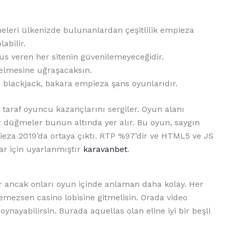
eleri ülkenizde bulunanlardan çeşitlilik empieza
abilir.
 veren her sitenin güvenilemeyeceğidir.
 gelmesine uğraşacaksın.
 blackjack, bakara empieza şans oyunlarıdır.
ğ taraf oyuncu kazançlarını sergiler. Oyun alanı
iz düğmeler bunun altında yer alır. Bu oyun, saygın
mpieza 2019’da ortaya çıktı. RTP %97’dir ve HTML5 ve JS
ar için uyarlanmıştır
karavanbet
.
ır ancak onları oyun içinde anlaman daha kolay. Her
mezsen casino lobisine gitmelisin. Orada video
ynayabilirsin. Burada aquellas olan eline iyi bir beşli