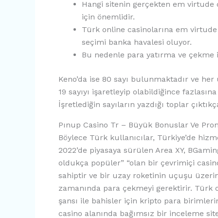
Hangi sitenin gerçekten em virtude 
için önemlidir.
Türk online casinolarına em virtude
seçimi banka havalesi oluyor.
Bu nedenle para yatırma ve çekme iş
Keno’da ise 80 sayı bulunmaktadır ve her 
19 sayıyı işaretleyip olabildiğince fazlasın
İşretlediğin sayıların yazdığı toplar çıktık
Pınup Casino Tr – Büyük Bonuslar Ve Pro
Böylece Türk kullanıcılar, Türkiye’de hiz
2022’de piyasaya sürülen Area XY, BGaming
oldukça popüler” “olan bir çevrimiçi casi
sahiptir ve bir uzay roketinin uçuşu üzeri
zamanında para çekmeyi gerektirir. Türk
şansı ile bahisler için kripto para birimleri
casino alanında bağımsız bir inceleme site