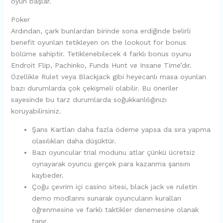
oyun başlar.
Poker
Ardından, çark bunlardan birinde sona erdiğinde belirli
benefit oyunları tetikleyen on the lookout for bonus
bölüme sahiptir. Tetiklenebilecek 4 farklı bonus oyunu
Endroit Flip, Pachinko, Funds Hunt ve Insane Time’dır.
Özellikle Rulet veya Blackjack gibi heyecanlı masa oyunları
bazı durumlarda çok çekişmeli olabilir. Bu öneriler
sayesinde bu tarz durumlarda soğukkanlılığınızı
koruyabilirsiniz.
Şans Kartları daha fazla ödeme yapsa da sıra yapma
olasılıkları daha düşüktür.
Bazı oyuncular trial modunu atlar çünkü ücretsiz
oynayarak oyuncu gerçek para kazanma şansını
kaybeder.
Çoğu çevrim içi casino sitesi, black jack ve ruletin
demo modlarını sunarak oyuncuların kuralları
öğrenmesine ve farklı taktikler denemesine olanak
tanır.