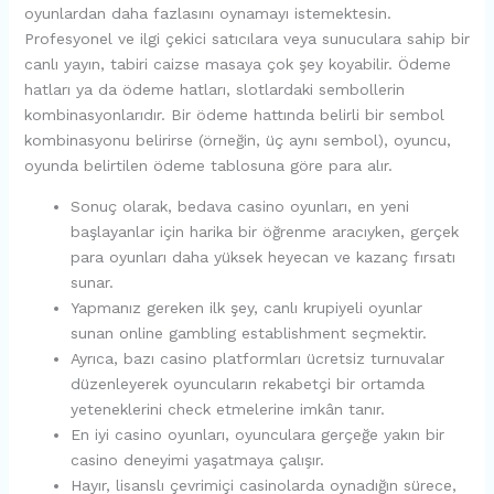
oyunlardan daha fazlasını oynamayı istemektesin.
Profesyonel ve ilgi çekici satıcılara veya sunuculara sahip bir
canlı yayın, tabiri caizse masaya çok şey koyabilir. Ödeme
hatları ya da ödeme hatları, slotlardaki sembollerin
kombinasyonlarıdır. Bir ödeme hattında belirli bir sembol
kombinasyonu belirirse (örneğin, üç aynı sembol), oyuncu,
oyunda belirtilen ödeme tablosuna göre para alır.
Sonuç olarak, bedava casino oyunları, en yeni
başlayanlar için harika bir öğrenme aracıyken, gerçek
para oyunları daha yüksek heyecan ve kazanç fırsatı
sunar.
Yapmanız gereken ilk şey, canlı krupiyeli oyunlar
sunan online gambling establishment seçmektir.
Ayrıca, bazı casino platformları ücretsiz turnuvalar
düzenleyerek oyuncuların rekabetçi bir ortamda
yeteneklerini check etmelerine imkân tanır.
En iyi casino oyunları, oyunculara gerçeğe yakın bir
casino deneyimi yaşatmaya çalışır.
Hayır, lisanslı çevrimiçi casinolarda oynadığın sürece,