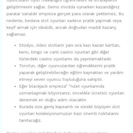
oyuncuların oyun mekaniğini öğrenmesini ve stratejilerini
geliştirmesini sağlar. Demo modda oynarken kazandığınız
paralar sanaldır empieza gerçek para olarak çekilemez. Bu
nedenle, bedava slot oyunları sadece pratik yapmak veya
keyif almak için idealdir, ancak doğrudan maddi kazanç
sağlamaz.
Stüdyo, video slotların yanı sıra kazı kazan kartları,
keno, bingo ve canlı casino oyunları gibi diğer
türlerdeki casino oyunlarını da yayınlamaktadır.
Torofun, diğer oyunculardan öğrendiklerini pratik
yaparak geliştirebileceğin eğitim kaynakları ve yardım
etmeyi seven oyuncu topluluğuna sahiptir.
Eğer blackjack empieza” “rulet oyunlarında
uzmanlaşmak istiyorsanız, öncelikle ücretsiz oyunları
denemek en doğru adım olacaktır.
Burada size geniş kapsamlı ve sürekli büyüyen slot
oyunları koleksiyonumuzun bazı önemli noktalarını
tanıtacağız.