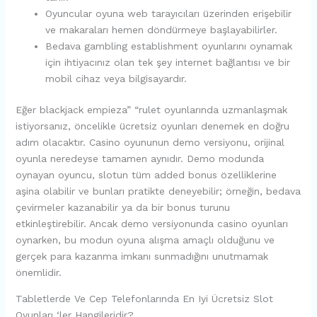
Oyuncular oyuna web tarayıcıları üzerinden erişebilir
ve makaraları hemen döndürmeye başlayabilirler.
Bedava gambling establishment oyunlarını oynamak
için ihtiyacınız olan tek şey internet bağlantısı ve bir
mobil cihaz veya bilgisayardır.
Eğer blackjack empieza” “rulet oyunlarında uzmanlaşmak
istiyorsanız, öncelikle ücretsiz oyunları denemek en doğru
adım olacaktır. Casino oyununun demo versiyonu, orijinal
oyunla neredeyse tamamen aynıdır. Demo modunda
oynayan oyuncu, slotun tüm added bonus özelliklerine
aşina olabilir ve bunları pratikte deneyebilir; örneğin, bedava
çevirmeler kazanabilir ya da bir bonus turunu
etkinleştirebilir. Ancak demo versiyonunda casino oyunları
oynarken, bu modun oyuna alışma amaçlı olduğunu ve
gerçek para kazanma imkanı sunmadığını unutmamak
önemlidir.
Tabletlerde Ve Cep Telefonlarında En Iyi Ücretsiz Slot
Oyunları ‘ler Hangileridir?