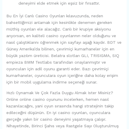
deneyimi elde etmek için eşsiz bir fırsattır.
Bu En İyi Canlı Casino Oyunları kılavuzunda, neden
bahsettiğimizi anlamak için kesinlikle denemen gereken
müthiş oyunları ele alacağız. Canlı bir krupiye aksiyonu
arıyorsan, en kaliteli casino oyunlarının neler olduğunu ve
nasıl çalıştıklarını öğrenmek için sayfayı aşağı kaydır. BDT ve
Güney Amerika’da bilinen, çevrimiçi kumarhaneler için en
büyük yazılım üreticisi. Belatra slotları GLI, TRISIGMA, SIQ
empieza BMM Testlabs tarafından onaylanmıştır ve
oyuncuları için adil oyunu garanti eder. Bazı çevrimiçi
kumarhaneler, oyunculara oyun içeriğine daha kolay erişim
için bir mobil uygulama indirme seçeneği sunar.
Hızlı Oynamak Ve Çok Fazla Duygu Almak Ister Misiniz?
Online online casino oyununu incelerken, hemen nasıl
kazanılacağını, yani oyun sırasında hangi stratejinin takip
edileceğini düşünün. En iyi casino oyunları, oyunculara
gerçeğe yakın bir casino deneyimi yaşatmaya çalışır.
Nihayetinde, Birinci Şahıs veya Rastgele Sayı Oluşturulmuş