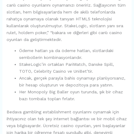
canlı casino oyunlarını oynamanızı öneririz. Sağlayıcının tüm
slotları, hem bilgisayarlarda hem de akıllı telefonlarda
rahatça oynamaya olanak tanıyan HTML5 teknolojisi
kullanılarak oluşturulmuştur. StakeLogic, slotların yanı sıra
rulet, holdem poker,” “bakara ve diğerleri gibi canlı casino
oyunları da geliştirmektedir.
Ödeme hatları ya da ödeme hatları, slotlardaki
sembollerin kombinasyonlarıdır.
StakeLogic’in ortakları PariMatch, Danske Spill,
TOTO, Celebrity Casino ve UniBet’tir.
Ancak, gerçek parayla bahis oynamayı planlıyorsanız,
bir hesap oluşturun ve depozitoya para yatırın.
Her Monopoly Big Baller oyun turunda, şık bir cihaz
bazı tombala topları fırlatır.
Bedava gambling establishment oyunlarını oynamak için
ihtiyacınız olan tek şey internet bağlantısı ve bir mobil cihaz
veya bilgisayardır. Ücretsiz casino oyunları, yeni başlayanlar
için harika bir öğrenme fırsatı sunduğu gibi, deneyimli