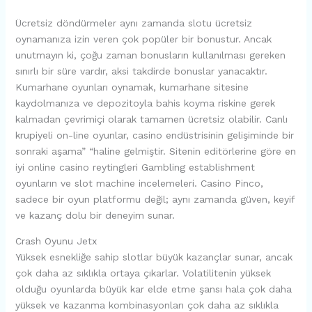
Ücretsiz döndürmeler aynı zamanda slotu ücretsiz
oynamanıza izin veren çok popüler bir bonustur. Ancak
unutmayın ki, çoğu zaman bonusların kullanılması gereken
sınırlı bir süre vardır, aksi takdirde bonuslar yanacaktır.
Kumarhane oyunları oynamak, kumarhane sitesine
kaydolmanıza ve depozitoyla bahis koyma riskine gerek
kalmadan çevrimiçi olarak tamamen ücretsiz olabilir. Canlı
krupiyeli on-line oyunlar, casino endüstrisinin gelişiminde bir
sonraki aşama” “haline gelmiştir. Sitenin editörlerine göre en
iyi online casino reytingleri Gambling establishment
oyunların ve slot machine incelemeleri. Casino Pinco,
sadece bir oyun platformu değil; aynı zamanda güven, keyif
ve kazanç dolu bir deneyim sunar.
Crash Oyunu Jetx
Yüksek esnekliğe sahip slotlar büyük kazançlar sunar, ancak
çok daha az sıklıkla ortaya çıkarlar. Volatilitenin yüksek
olduğu oyunlarda büyük kar elde etme şansı hala çok daha
yüksek ve kazanma kombinasyonları çok daha az sıklıkla