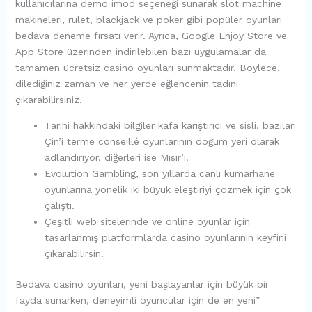
kullanıcılarına demo imod seçeneği sunarak slot machine
makineleri, rulet, blackjack ve poker gibi popüler oyunları
bedava deneme fırsatı verir. Ayrıca, Google Enjoy Store ve
App Store üzerinden indirilebilen bazı uygulamalar da
tamamen ücretsiz casino oyunları sunmaktadır. Böylece,
dilediğiniz zaman ve her yerde eğlencenin tadını
çıkarabilirsiniz.
Tarihi hakkındaki bilgiler ​​kafa karıştırıcı ve sisli, bazıları
Çin’i terme conseillé oyunlarının doğum yeri olarak
adlandırıyor, diğerleri ise Mısır’ı.
Evolution Gambling, son yıllarda canlı kumarhane
oyunlarına yönelik iki büyük eleştiriyi çözmek için çok
çalıştı.
Çeşitli web sitelerinde ve online oyunlar için
tasarlanmış platformlarda casino oyunlarının keyfini
çıkarabilirsin.
Bedava casino oyunları, yeni başlayanlar için büyük bir
fayda sunarken, deneyimli oyuncular için de en yeni”