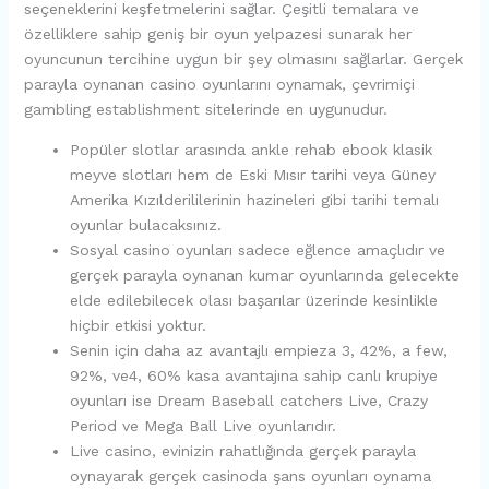
seçeneklerini keşfetmelerini sağlar. Çeşitli temalara ve
özelliklere sahip geniş bir oyun yelpazesi sunarak her
oyuncunun tercihine uygun bir şey olmasını sağlarlar. Gerçek
parayla oynanan casino oyunlarını oynamak, çevrimiçi
gambling establishment sitelerinde en uygunudur.
Popüler slotlar arasında ankle rehab ebook klasik
meyve slotları hem de Eski Mısır tarihi veya Güney
Amerika Kızılderililerinin hazineleri gibi tarihi temalı
oyunlar bulacaksınız.
Sosyal casino oyunları sadece eğlence amaçlıdır ve
gerçek parayla oynanan kumar oyunlarında gelecekte
elde edilebilecek olası başarılar üzerinde kesinlikle
hiçbir etkisi yoktur.
Senin için daha az avantajlı empieza 3, 42%, a few,
92%, ve4, 60% kasa avantajına sahip canlı krupiye
oyunları ise Dream Baseball catchers Live, Crazy
Period ve Mega Ball Live oyunlarıdır.
Live casino, evinizin rahatlığında gerçek parayla
oynayarak gerçek casinoda şans oyunları oynama