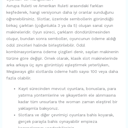
Avrupa Ruleti ve Amerikan Ruleti arasındaki farkları
keşfederek, hangi versiyonun daha iyi oranlar sunduğunu
öğrenebilirsiniz. Slotlar, üzerinde sembollerin göründüğü
birkaç çarktan (çoğunlukla 3 ya da 5) oluşan sanal oyun
makineleridir. Oyun süreci, çarkların döndürülmesinden
oluşur, bundan sonra semboller, oyuncunun ödeme aldığı
ödül zincirleri halinde birleştirilebilir. Ödül
kombinasyonlarına ödeme çizgileri denir, sayıları makinenin
türüne göre değişir. Örnek olarak, klasik slot makinelerinde
arka arkaya üç aynı görüntüyü eşleştirmek yeterliyken,
Megaways gibi slotlarda ödeme hattı sayısı 100 veya daha
fazla olabilir.
Kayıt sürecinden mevcut oyunlara, bonuslara, para
yatırma yöntemlerine ve şikayetlerin ele alınmasına
kadar tüm unsurlara the woman zaman eleştirel bir
yaklaşımla bakıyoruz.
Slotlara ve diğer çevrimiçi oyunlara bahis koyarak,
gerçek parayla bahis oynayabilir empieza