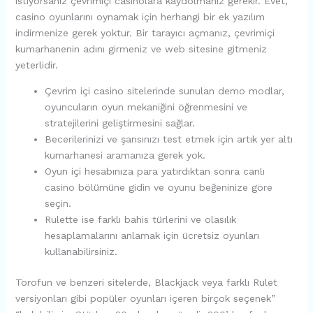
istiyorsanız çevrimiçi casinolara kaydolmanız gerekir. Evet,
casino oyunlarını oynamak için herhangi bir ek yazılım
indirmenize gerek yoktur. Bir tarayıcı açmanız, çevrimiçi
kumarhanenin adını girmeniz ve web sitesine gitmeniz
yeterlidir.
Çevrim içi casino sitelerinde sunulan demo modlar,
oyuncuların oyun mekaniğini öğrenmesini ve
stratejilerini geliştirmesini sağlar.
Becerilerinizi ve şansınızı test etmek için artık yer altı
kumarhanesi aramanıza gerek yok.
Oyun içi hesabınıza para yatırdıktan sonra canlı
casino bölümüne gidin ve oyunu beğeninize göre
seçin.
Rulette ise farklı bahis türlerini ve olasılık
hesaplamalarını anlamak için ücretsiz oyunları
kullanabilirsiniz.
Torofun ve benzeri sitelerde, Blackjack veya farklı Rulet
versiyonları gibi popüler oyunları içeren birçok seçenek”