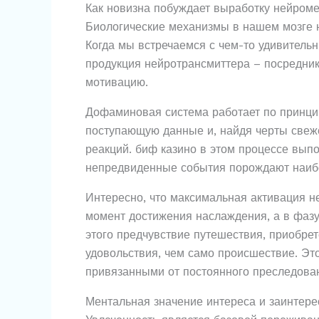
Как новизна побуждает выработку нейром
Биологические механизмы в нашем мозге
Когда мы встречаемся с чем-то удивитель
продукция нейротрансмиттера – посредник
мотивацию.
Дофаминовая система работает по принци
поступающую данные и, найдя черты свеже
реакций. биф казино в этом процессе вып
непредвиденные события порождают наи
Интересно, что максимальная активация 
момент достижения наслаждения, а в фаз
этого предчувствие путешествия, приобре
удовольствия, чем само происшествие. Эт
привязанными от постоянного преследова
Ментальная значение интереса и заинтере