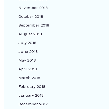
November 2018
October 2018
September 2018
August 2018
July 2018
June 2018
May 2018
April 2018
March 2018
February 2018
January 2018
December 2017