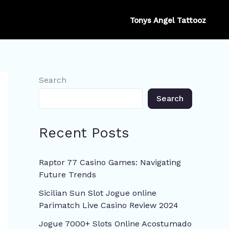
Tonys Angel Tattooz
Search
Search
Recent Posts
Raptor 77 Casino Games: Navigating
Future Trends
Sicilian Sun Slot Jogue online
Parimatch Live Casino Review 2024
Jogue 7000+ Slots Online Acostumado