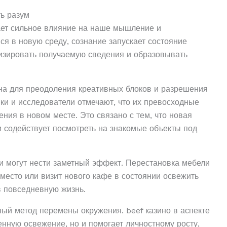
ь разум
ет сильное влияние на наше мышление и
я в новую среду, сознание запускает состояние
лизировать получаемую сведения и образовывать
на для преодоления креативных блоков и разрешения
ки и исследователи отмечают, что их превосходные
ния в новом месте. Это связано с тем, что новая
 содействует посмотреть на знакомые объекты под
 могут нести заметный эффект. Перестановка мебели
 место или визит нового кафе в состоянии освежить
в повседневную жизнь.
ый метод перемены окружения. beef казино в аспекте
енную освежение, но и помогает личностному росту,