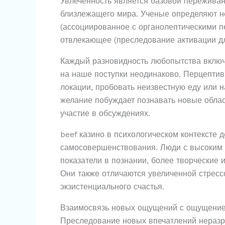
Увлеченность является базовой переживан
близлежащего мира. Ученые определяют н
(ассоциированное с органолептическими пе
отвлекающее (преследование активации дл
Каждый разновидность любопытства вклю
на наше поступки неодинаково. Перцептив
локации, пробовать неизвестную еду или 
желание побуждает познавать новые облас
участие в обсуждениях.
beef казино в психологическом контексте
самосовершенствования. Люди с высоким
показатели в познании, более творческие
Они также отличаются увеличенной стресс
экзистенциального счастья.
Взаимосвязь новых ощущений с ощущение
Преследование новых впечатлений неразр