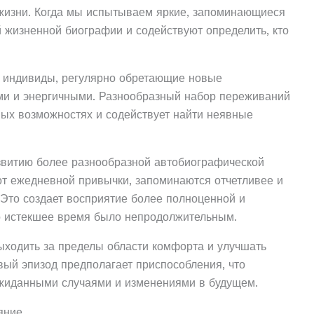
жизни. Когда мы испытываем яркие, запоминающиеся
жизненной биографии и содействуют определить, кто
о индивиды, регулярно обретающие новые
ми и энергичными. Разнообразный набор переживаний
ых возможностях и содействует найти неявные
звитию более разнообразной автобиографической
от ежедневной привычки, запоминаются отчетливее и
Это создает восприятие более полноценной и
о истекшее время было непродолжительным.
выходить за пределы области комфорта и улучшать
ый эпизод предполагает приспособления, что
ожиданными случаями и изменениями в будущем.
яние