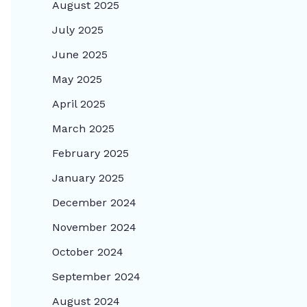
August 2025
July 2025
June 2025
May 2025
April 2025
March 2025
February 2025
January 2025
December 2024
November 2024
October 2024
September 2024
August 2024