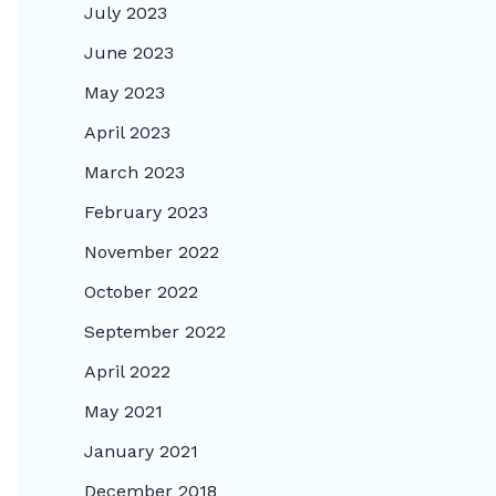
July 2023
June 2023
May 2023
April 2023
March 2023
February 2023
November 2022
October 2022
September 2022
April 2022
May 2021
January 2021
December 2018