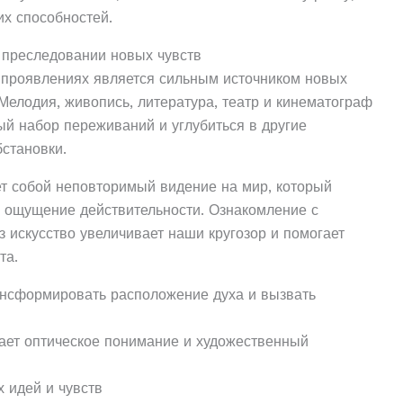
х способностей.
в преследовании новых чувств
 проявлениях является сильным источником новых
Мелодия, живопись, литература, театр и кинематограф
й набор переживаний и углубиться в другие
бстановки.
т собой неповторимый видение на мир, который
 ощущение действительности. Ознакомление с
искусство увеличивает наши кругозор и помогает
та.
ансформировать расположение духа и вызвать
ает оптическое понимание и художественный
 идей и чувств