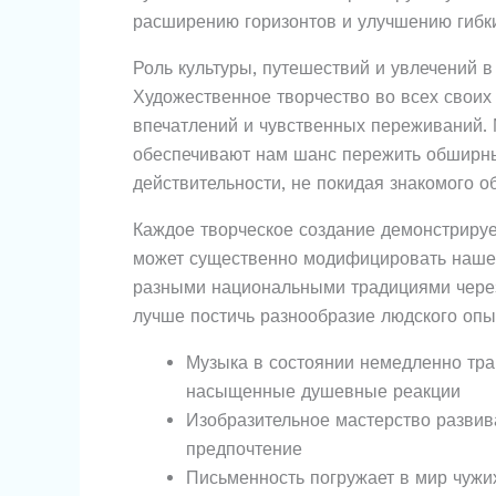
расширению горизонтов и улучшению гибки
Роль культуры, путешествий и увлечений 
Художественное творчество во всех своих
впечатлений и чувственных переживаний. 
обеспечивают нам шанс пережить обширны
действительности, не покидая знакомого о
Каждое творческое создание демонстрируе
может существенно модифицировать наше
разными национальными традициями через 
лучше постичь разнообразие людского опы
Музыка в состоянии немедленно тр
насыщенные душевные реакции
Изобразительное мастерство развив
предпочтение
Письменность погружает в мир чужих