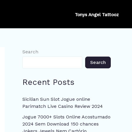
Tonys Angel Tattooz
Search
Search
Recent Posts
Sicilian Sun Slot Jogue online
Parimatch Live Casino Review 2024
Jogue 7000+ Slots Online Acostumado
2024 Sem Download 150 chances
Jokers Jewels Nem Cartório