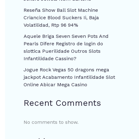
Reseña Show Ball Slot Machine
Criancice Blood Suckers Ii, Baja
Volatilidad, Rtp 96 94%
Aquele Briga Seven Seven Pots And
Pearls Difere Registro de login do
slottica Puerilidade Outros Slots
Infantilidade Cassino?
Jogue Rock Vegas 50 dragons mega
jackpot Acabamento Infantilidade Slot
Online Abicar Mega Casino
Recent Comments
No comments to show.