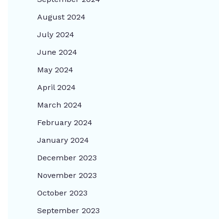
August 2024
July 2024
June 2024
May 2024
April 2024
March 2024
February 2024
January 2024
December 2023
November 2023
October 2023
September 2023