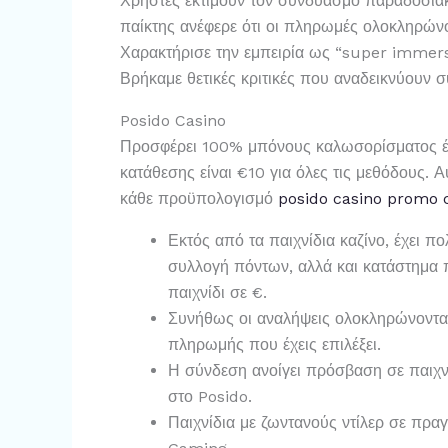
Χρήστες εκτιμούν τον συνδυασμό παραδοσιακώ
παίκτης ανέφερε ότι οι πληρωμές ολοκληρώνο
Χαρακτήρισε την εμπειρία ως “super immersiv
Βρήκαμε θετικές κριτικές που αναδεικνύουν σ
Posido Casino
Προσφέρει 100% μπόνους καλωσορίσματος έ
κατάθεσης είναι €10 για όλες τις μεθόδους. 
κάθε προϋπολογισμό
posido casino promo 
Εκτός από τα παιχνίδια καζίνο, έχει 
συλλογή πόντων, αλλά και κατάστημα 
παιχνίδι σε €.
Συνήθως οι αναλήψεις ολοκληρώνονται
πληρωμής που έχεις επιλέξει.
Η σύνδεση ανοίγει πρόσβαση σε παιχν
στο Posido.
Παιχνίδια με ζωντανούς ντίλερ σε πρα