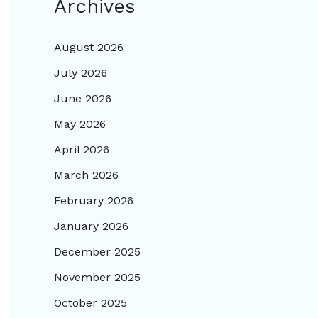
Archives
August 2026
July 2026
June 2026
May 2026
April 2026
March 2026
February 2026
January 2026
December 2025
November 2025
October 2025