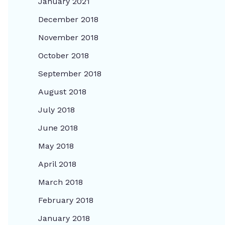
January 2021
December 2018
November 2018
October 2018
September 2018
August 2018
July 2018
June 2018
May 2018
April 2018
March 2018
February 2018
January 2018