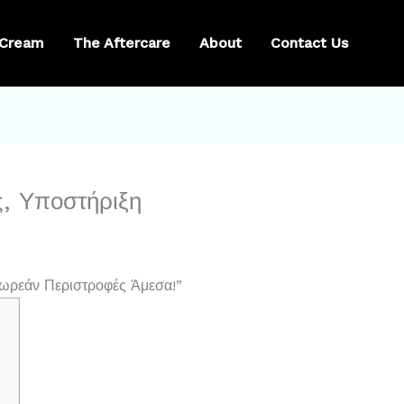
 Cream
The Aftercare
About
Contact Us
, Υποστήριξη
ωρεάν Περιστροφές Άμεσα!”