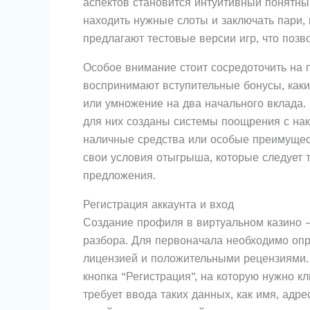
аспектов становится интуитивный понятны
находить нужные слоты и заключать пари, 
предлагают тестовые версии игр, что позв
Особое внимание стоит сосредоточить на
воспринимают вступительные бонусы, каки
или умножение на два начального вклада.
для них созданы системы поощрения с нак
наличные средства или особые преимуществ
свои условия отыгрыша, которые следует 
предложения.
Регистрация аккаунта и вход
Создание профиля в виртуальном казино —
разбора. Для первоначала необходимо опр
лицензией и положительными рецензиями. 
кнопка “Регистрация”, на которую нужно 
требует ввода таких данных, как имя, адр