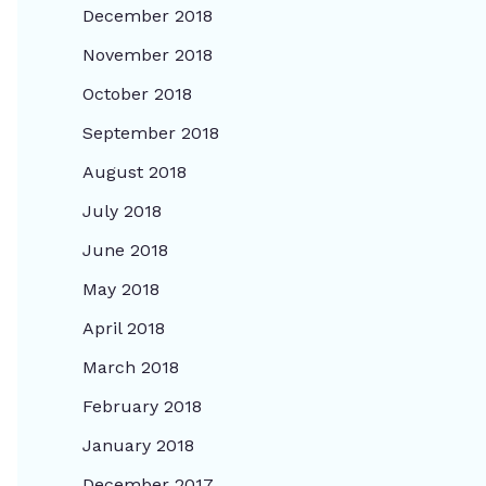
December 2018
November 2018
October 2018
September 2018
August 2018
July 2018
June 2018
May 2018
April 2018
March 2018
February 2018
January 2018
December 2017