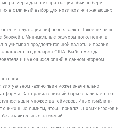
ные размеры для этих транзакций обычно берут
т их в отличный выбор для новичков или желающих
ности эксплуатации цифровых валют. Такое не лишь
ке блокчейн. Минимальные размеры пополнения в
я в учитывая предпочтительной валюты и правил
то эквивалент 10 долларов США. Выбор метода
ьзователя и имеющихся опций в данном игорном
внесения
 виртуальном казино 1вин может значительно
платформы. Как правило нижний барьер начинается от
оступность для множества геймеров. Иные гэмблинг-
ют сниженные лимиты, чтобы привлечь новых игроков и
 без значительных вложений.
кая величина депозита может зависеть не только от