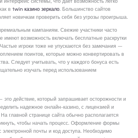
й интерфейс системы, что дает возможность легко
как в
1win казино зеркало
. Большинство сайтов
оляет новичкам проверить себя без угрозы проигрыша.
 премиальным кампаниям. Свежие участники часто
е имеют возможность включать бесплатные раскрутки
 Частые игроки тоже не упускаются без замечания —
оплением поинтов, которые можно конвертировать в
а. Следует учитывать, что у каждого бонуса есть
тщательно изучать перед использованием
 это действие, который запрашивает осторожности и
еделить надежное онлайн-казино, с лицензией и
На главной странице сайта обычно располагается
кликнуть, чтобы начать процесс. Оформление формы
ес электронной почты и код доступа. Необходимо