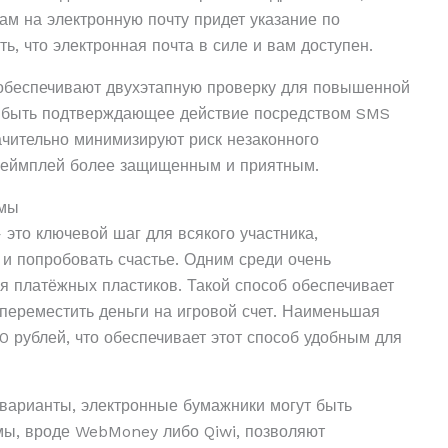
вам на электронную почту придет указание по
ь, что электронная почта в силе и вам доступен.
 обеспечивают двухэтапную проверку для повышенной
ет быть подтверждающее действие посредством SMS
ачительно минимизируют риск незаконного
 геймплей более защищенным и приятным.
ммы
это ключевой шаг для всякого участника,
и попробовать счастье. Одним среди очень
я платёжных пластиков. Такой способ обеспечивает
переместить деньги на игровой счет. Наименьшая
0 рублей, что обеспечивает этот способ удобным для
варианты, электронные бумажники могут быть
мы, вроде WebMoney либо Qiwi, позволяют