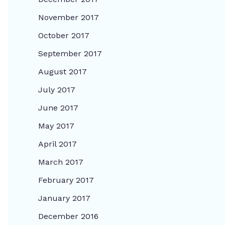
November 2017
October 2017
September 2017
August 2017
July 2017
June 2017
May 2017
April 2017
March 2017
February 2017
January 2017
December 2016