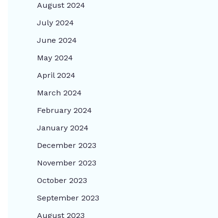
August 2024
July 2024
June 2024
May 2024
April 2024
March 2024
February 2024
January 2024
December 2023
November 2023
October 2023
September 2023
August 2023