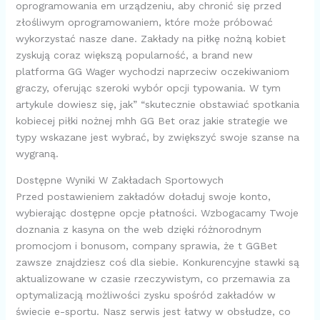
oprogramowania em urządzeniu, aby chronić się przed
złośliwym oprogramowaniem, które może próbować
wykorzystać nasze dane. Zakłady na piłkę nożną kobiet
zyskują coraz większą popularność, a brand new
platforma GG Wager wychodzi naprzeciw oczekiwaniom
graczy, oferując szeroki wybór opcji typowania. W tym
artykule dowiesz się, jak” “skutecznie obstawiać spotkania
kobiecej piłki nożnej mhh GG Bet oraz jakie strategie we
typy wskazane jest wybrać, by zwiększyć swoje szanse na
wygraną.
Dostępne Wyniki W Zakładach Sportowych
Przed postawieniem zakładów doładuj swoje konto,
wybierając dostępne opcje płatności. Wzbogacamy Twoje
doznania z kasyna on the web dzięki różnorodnym
promocjom i bonusom, company sprawia, że t GGBet
zawsze znajdziesz coś dla siebie. Konkurencyjne stawki są
aktualizowane w czasie rzeczywistym, co przemawia za
optymalizacją możliwości zysku spośród zakładów w
świecie e-sportu. Nasz serwis jest łatwy w obsłudze, co