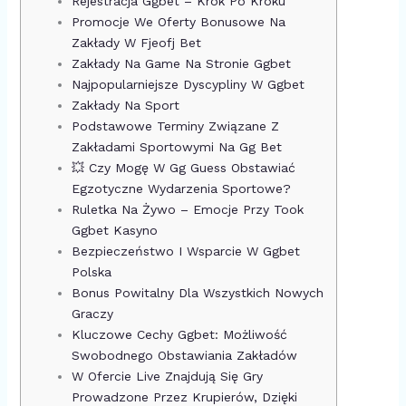
Rejestracja Ggbet – Krok Po Kroku
Promocje We Oferty Bonusowe Na
Zakłady W Fjeofj Bet
Zakłady Na Game Na Stronie Ggbet
Najpopularniejsze Dyscypliny W Ggbet
Zakłady Na Sport
Podstawowe Terminy Związane Z
Zakładami Sportowymi Na Gg Bet
💥 Czy Mogę W Gg Guess Obstawiać
Egzotyczne Wydarzenia Sportowe?
Ruletka Na Żywo – Emocje Przy Took
Ggbet Kasyno
Bezpieczeństwo I Wsparcie W Ggbet
Polska
Bonus Powitalny Dla Wszystkich Nowych
Graczy
Kluczowe Cechy Ggbet: Możliwość
Swobodnego Obstawiania Zakładów
W Ofercie Live Znajdują Się Gry
Prowadzone Przez Krupierów, Dzięki