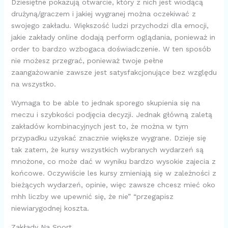
Dziesiętne pokazują otwarcie, który z nich jest wiodącą
drużyną/graczem i jakiej wygranej można oczekiwać z
swojego zakładu. Większość ludzi przychodzi dla emocji,
jakie zakłady online dodają perform oglądania, ponieważ in
order to bardzo wzbogaca doświadczenie. W ten sposób
nie możesz przegrać, ponieważ twoje pełne
zaangażowanie zawsze jest satysfakcjonujące bez względu
na wszystko.
Wymaga to be able to jednak sporego skupienia się na
meczu i szybkości podjęcia decyzji. Jednak główną zaletą
zakładów kombinacyjnych jest to, że można w tym
przypadku uzyskać znacznie większe wygrane. Dzieje się
tak zatem, że kursy wszystkich wybranych wydarzeń są
mnożone, co może dać w wyniku bardzo wysokie zajecia z
końcowe. Oczywiście les kursy zmieniają się w zależności z
bieżących wydarzeń, opinie, więc zawsze chcesz mieć oko
mhh liczby we upewnić się, że nie” “przegapisz
niewiarygodnej koszta.
Zakłady Na Sport