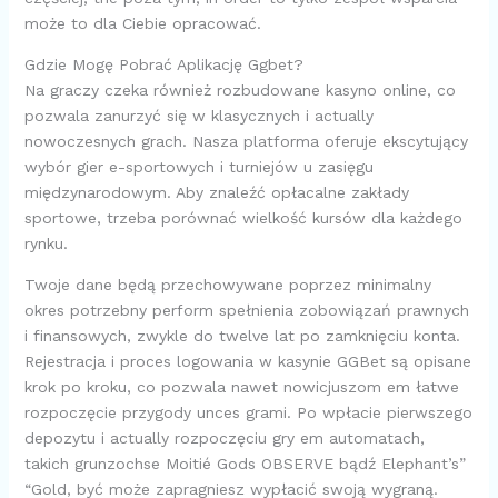
może to dla Ciebie opracować.
Gdzie Mogę Pobrać Aplikację Ggbet?
Na graczy czeka również rozbudowane kasyno online, co
pozwala zanurzyć się w klasycznych i actually
nowoczesnych grach. Nasza platforma oferuje ekscytujący
wybór gier e-sportowych i turniejów u zasięgu
międzynarodowym. Aby znaleźć opłacalne zakłady
sportowe, trzeba porównać wielkość kursów dla każdego
rynku.
Twoje dane będą przechowywane poprzez minimalny
okres potrzebny perform spełnienia zobowiązań prawnych
i finansowych, zwykle do twelve lat po zamknięciu konta.
Rejestracja i proces logowania w kasynie GGBet są opisane
krok po kroku, co pozwala nawet nowicjuszom em łatwe
rozpoczęcie przygody unces grami. Po wpłacie pierwszego
depozytu i actually rozpoczęciu gry em automatach,
takich grunzochse Moitié Gods OBSERVE bądź Elephant’s”
“Gold, być może zapragniesz wypłacić swoją wygraną.