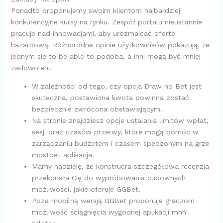
Ponadto proponujemy swoim klientom najbardziej
konkurencyjne kursy na rynku. Zespół portalu nieustannie
pracuje nad innowacjami, aby urozmaicać ofertę
hazardową. Różnorodne opinie użytkowników pokazują, że
jednym się to be able to podoba, a inni mogą być mniej
zadowoleni.
W zależności od tego, czy opcja Draw no Bet jest
skuteczna, postawiona kwota powinna zostać
bezpiecznie zwrócona obstawiającym.
Na stronie znajdziesz opcje ustalania limitów wpłat,
sesji oraz czasów przerwy, które mogą pomóc w
zarządzaniu budżetem i czasem spędzonym na grze
mostbet aplikacja.
Mamy nadzieję, że konstruera szczegółowa recenzja
przekonała Cię do wypróbowania cudownych
możliwości, jakie oferuje GGBet.
Poza mobilną wersją GGBet proponuje graczom
możliwość ściągnięcia wygodnej aplikacji mhh