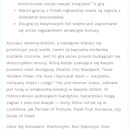
kontrolować swoje nawyki związane” “z grą.
Wśród graczy z Polski najbardziej znane są zajecia z
dziesiętne (europejskie).
Dla graczy kasynowych też ważne jest zapoznanie
się unces regulaminem atrakcyjne bonusy.
Rzucasz dwiema kośćmi, a następnie starasz się
powtórzyć swój wynik, zanim ta kapryśna siódemka
zostanie rzucona. Jest to gra unces powoli budującym się
dreszczykiem emocji, którą każde szanujące się kasyno
powinno mieć dostępną. Atlantic City Blackjack, Texas
Holdem Poker, Pai Gow i Baccarat Best — wszystko,
company znasz i czego” “nie und nimmer znasz, zebrane
jest tutaj w smakowitej kolekcji w kasynie GGBet. W
różnorodności jednorękich bandytów, hazardziści mogą
zagrać t wieczne klasyki — sloty, które od lat są w
czołówce, jak Female of Fortune, Fresh fruit Bonanza, czy
Guide of Dead.
Ciesz Się Bonusami: Startowymi, Bez Depozytu Oraz