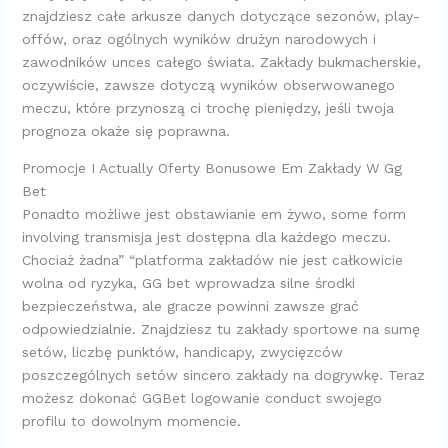
znajdziesz całe arkusze danych dotyczące sezonów, play-
offów, oraz ogólnych wyników drużyn narodowych i
zawodników unces całego świata. Zakłady bukmacherskie,
oczywiście, zawsze dotyczą wyników obserwowanego
meczu, które przynoszą ci trochę pieniędzy, jeśli twoja
prognoza okaże się poprawna.
Promocje I Actually Oferty Bonusowe Em Zakłady W Gg
Bet
Ponadto możliwe jest obstawianie em żywo, some form
involving transmisja jest dostępna dla każdego meczu.
Chociaż żadna” “platforma zakładów nie jest całkowicie
wolna od ryzyka, GG bet wprowadza silne środki
bezpieczeństwa, ale gracze powinni zawsze grać
odpowiedzialnie. Znajdziesz tu zakłady sportowe na sumę
setów, liczbę punktów, handicapy, zwycięzców
poszczególnych setów sincero zakłady na dogrywkę. Teraz
możesz dokonać GGBet logowanie conduct swojego
profilu to dowolnym momencie.