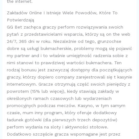
the internet.
Zakładów Online I Istnieje Wiele Powodów, Które To
Potwierdzają
GG Bet zachęca graczy perform rozwiązywania swoich
pytań z przedstawicielami wsparcia, którzy są on the web
24/7, 365 dni w roku. Niezależnie od tego, grunzochse
dobre są usługi bukmacherskie, problemy mogą się pojawić
my partner and i to właśnie umiejętność radzenia sobie z
nimi stanowi to prawdziwej wartości bukmachera. Ten
rodzaj bonusu jest zazwyczaj dostępny dla początkujących
graczy, którzy dopiero company zarejestrowali się t kasynie
internetowym. Gracze otrzymują część swoich pieniędzy z
powrotem (15% lub więcej), kiedy stawiają zakłady w
określonych ramach czasowych lub wydarzeniach
promocyjnych podczas meczów. Kasyno, w tym samym
czasie, mum inny program, który oferuje dodatkowy
ładunek gotówki (dla pierwszych trzech depozytów)
perform wydania na sloty i aktywności stołowe.
Dodatkowo szczęście gracza wspomagane jest przez