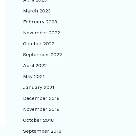
March 2023
February 2023
November 2022
October 2022
September 2022
April 2022
May 2021
January 2021
December 2018
November 2018
October 2018
September 2018