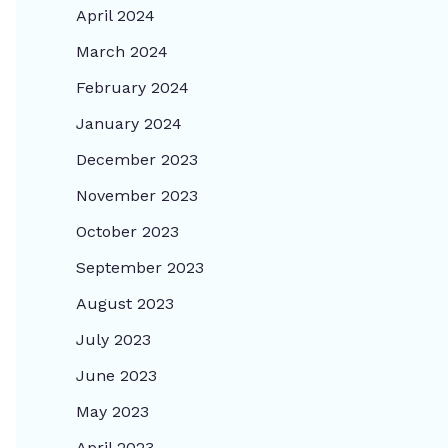
April 2024
March 2024
February 2024
January 2024
December 2023
November 2023
October 2023
September 2023
August 2023
July 2023
June 2023
May 2023
April 2023