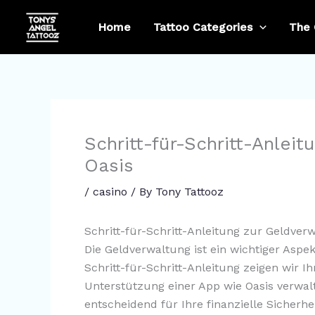
Skip
to
Home
Tattoo Categories
The
content
Schritt-für-Schritt-Anlei
Oasis
/
casino
/ By
Tony Tattooz
Schritt-für-Schritt-Anleitung zur Geldver
Die Geldverwaltung ist ein wichtiger Aspek
Schritt-für-Schritt-Anleitung zeigen wir I
Unterstützung einer App wie Oasis verwalt
entscheidend für Ihre finanzielle Sicherhei