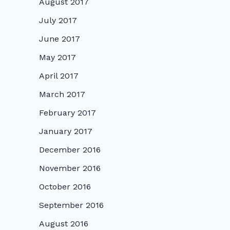
August 2017
July 2017
June 2017
May 2017
April 2017
March 2017
February 2017
January 2017
December 2016
November 2016
October 2016
September 2016
August 2016