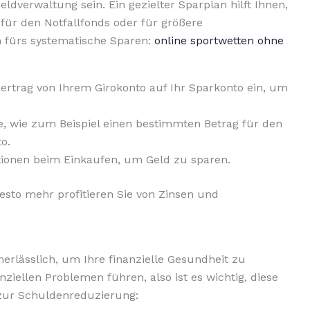
Geldverwaltung sein. Ein gezielter Sparplan hilft Ihnen,
s für den Notfallfonds oder für größere
n fürs systematische Sparen:
online sportwetten ohne
ertrag von Ihrem Girokonto auf Ihr Sparkonto ein, um
le, wie zum Beispiel einen bestimmten Betrag für den
o.
tionen beim Einkaufen, um Geld zu sparen.
esto mehr profitieren Sie von Zinsen und
erlässlich, um Ihre finanzielle Gesundheit zu
ziellen Problemen führen, also ist es wichtig, diese
e zur Schuldenreduzierung: