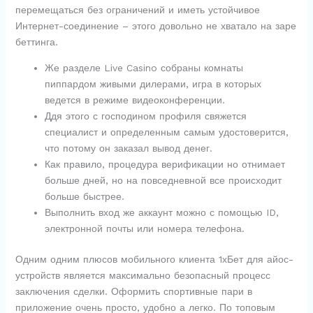
перемещаться без ограничений и иметь устойчивое
Интернет-соединение – этого довольно не хватало на заре
беттинга.
Же разделе Live Casino собраны комнаты
пиппардом живыми дилерами, игра в которых
ведется в режиме видеоконференции.
Ддя этого с господином профиля свяжется
специалист и определенным самым удостоверится,
что потому он заказал вывод денег.
Как правило, процедура верификации но отнимает
больше дней, но на повседневной все происходит
больше быстрее.
Выполнить вход же аккаунт можно с помощью ID,
электронной почты или номера телефона.
Одним одним плюсов мобильного клиента 1хБет для айос-
устройств является максимально безопасный процесс
заключения сделки. Оформить спортивные пари в
приложение очень просто, удобно а легко. По топовым