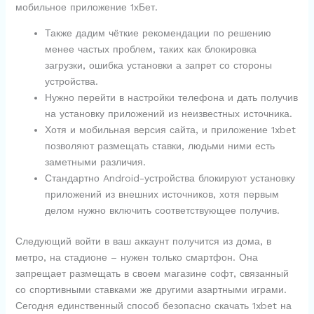
мобильное приложение 1хБет.
Также дадим чёткие рекомендации по решению
менее частых проблем, таких как блокировка
загрузки, ошибка установки а запрет со стороны
устройства.
Нужно перейти в настройки телефона и дать получив
на установку приложений из неизвестных источника.
Хотя и мобильная версия сайта, и приложение 1xbet
позволяют размещать ставки, людьми ними есть
заметными различия.
Стандартно Android-устройства блокируют установку
приложений из внешних источников, хотя первым
делом нужно включить соответствующее получив.
Следующий войти в ваш аккаунт получится из дома, в
метро, на стадионе – нужен только смартфон. Она
запрещает размещать в своем магазине софт, связанный
со спортивными ставками же другими азартными играми.
Сегодня единственный способ безопасно скачать 1xbet на