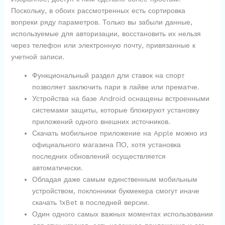
Поскольку, в обоих рассмотренных есть сортировка
вопреки ряду параметров. Только вы забыли данные,
используемые для авторизации, восстановить их нельзя
через телефон или электронную почту, привязанные к
учетной записи.
Функциональный раздел дли ставок на спорт
позволяет заключить пари в лайве или прематче.
Устройства на базе Android оснащены встроенными
системами защиты, которые блокируют установку
приложений одного внешних источников.
Скачать мобильное приложение на Apple можно из
официального магазина ПО, хотя установка
последних обновлений осуществляется
автоматически.
Обладая даже самым единственным мобильным
устройством, поклонники букмекера смогут иначе
скачать 1xBet в последней версии.
Один одного самых важных моментах использовании