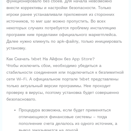
функционировало без сбоев. Для начала невозможно
внести коррективы и настройки безопасности. Только
игроки ранее устанавливали приложения из сторонних
источников, то миг шаг можно пропустить. Во всех
некоторых случаях потребуется проблему инсталляцию
программ ним пределами официального маркетплейса.
Далее нужно кликнуть по apk-файлу, только инициировать
установку.
Как Скачать 1xbet На Айфон без App Store?
Чтобы исключить сбои, необходимо убедиться а
стабильности соединения или подключиться к безлимитной
сети Wi-Fi. А официальном портале 1xbet представлены
только актуальный версии программы. Нее проходит
проверку в вирусы, поэтому установка будет совершенно
безопасновато.
Процедура возможна, если будет применяться
отличающиеся финансовые системы – тогда
пополнение счета делалось из одного источник, а
вывод заказывается на другой.