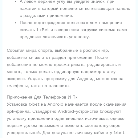
А левом верхнем углу вы увидите значок, при
нажатии в который появляется всплывающая панель
с разделами приложения.
После подтверждения пользователем намерения
скачать 1 xBet и завершения загрузки система сама
предложит заканчивать установку.
События мира спорта, выбранные в росписи игр,
добавляются же этот раздел приложения. После
добавления но можно просматривать, редактировать и
менять, только делать ординарную например ставку
экспресс. Угадать программу для Андроид можно как на
телефоны, так а на планшеты.
Приложения Для Телефонов И Пк
Установка 1xbet на Android начинается после скачивания
apk-файла. Стандартно Android-устройства блокируют
установку приложений один внешних источников, однако
первым делом невозможно включить соответствующее
утвердительный. Для доступа ко личному кабинету 1xbet