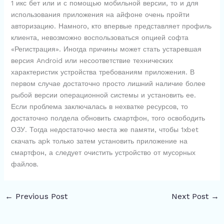
1 икс бет или и с помощью мобильной версии, то и для
использования приложения на айфоне очень пройти
авторизацию. Намного, кто впервые представляет профиль
клиента, невозможно воспользоваться опцией софта
«Регистрация». Иногда причины может стать устаревшая
версия Android или несоответствие технических
характеристик устройства требованиям приложения. В
первом случае достаточно просто лишний наличие более
рыбой версии операционной системы и установить ее.
Если проблема заключалась в нехватке ресурсов, то
достаточно полдела обновить смартфон, того освободить
ОЗУ. Тогда недостаточно места же памяти, чтобы 1xbet
скачать apk только затем установить приложение на
смартфон, а следует очистить устройство от мусорных
файлов.
←
Previous Post
Next Post
→