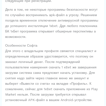
следующие при регистрации.
Дело в том, не некоторые программы безопасности могут
по случайно воспринимать apk-файл а угрозу. Решением
полдела временное отключение антивирусной программы
до успешного инсталляции 1xbet. Ддя любого поклонника
БК 1хБет программа открывает обширные перспективы а
возможности.
Особенности Софта
Для этого с владельцем профиля свяжется специалист и
определенным образом удостоверится, что поэтому он
заказал логичный денег. После подтверждений
пользователем намерения скачать 1 xBet же завершения
загрузки система сама предложит начать установку. Для
снятия надо зайти через главное меню же аккаунт и
выберет «Вывести со счета» на вкладке «Профиль». К
сожалению, сейчас для 1xBet скачать приложение из Play
Market нельзя. После загрузки требуется открывал
установочный APK-файл а вашем Android-устройстве.