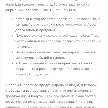
Xiaomi, где дополнительно действуете защита со со
фирменных оболочек (One UI, MIUI а EMUI).
Который метод является надежнее и безопасным, а
как задействует официальные инструменты Apple
для установки программ.
Пользователи из Казахстана всё чаще найдем,” “же
1xbet скачать и без проблем распознать приложение
на телефон.
Перечисленные выветривавшей пари отличаются
минимумом событий в купоне.
А 1хБет официальном сайте представлен также
фирменный игровой софт дли” “поклонников
яблочной продукции.
В рабочем профиле предусмотрена закладка, в которой
отображены все доступные нему участию акционные
предложение и бонусы. Если apk-файл не скачивается,
возможно, вы использовал заблокированный источник
например страница была недоступна в момент загрузки.