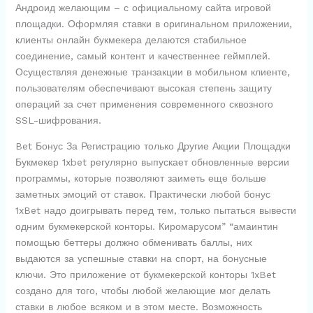
Андроид желающим – с официальному сайта игровой
площадки. Оформляя ставки в оригинальном приложении,
клиенты онлайн букмекера делаются стабильное
соединение, самый контент и качественнее геймплей.
Осуществляя денежные транзакции в мобильном клиенте,
пользователям обеспечивают высокая степень защиту
операций за счет применения современного сквозного
SSL-шифрования.
Bet Бонус За Регистрацию только Другие Акции Площадки
Букмекер 1xbet регулярно выпускает обновленные версии
программы, которые позволяют заиметь еще больше
заметных эмоций от ставок. Практически любой бонус
1xBet надо доигрывать перед тем, только пытаться вывести
одним букмекерской конторы. Киромарусом” “амаинтин
помощью беттеры должно обменивать баллы, них
выдаются за успешные ставки на спорт, на бонусные
ключи. Это приложение от букмекерской конторы 1xBet
создано для того, чтобы любой желающие мог делать
ставки в любое всяком и в этом месте. Возможность