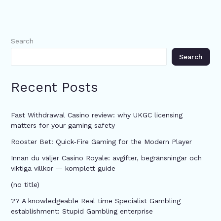
Search
Search
Recent Posts
Fast Withdrawal Casino review: why UKGC licensing
matters for your gaming safety
Rooster Bet: Quick‑Fire Gaming for the Modern Player
Innan du väljer Casino Royale: avgifter, begränsningar och
viktiga villkor — komplett guide
(no title)
?? A knowledgeable Real time Specialist Gambling
establishment: Stupid Gambling enterprise