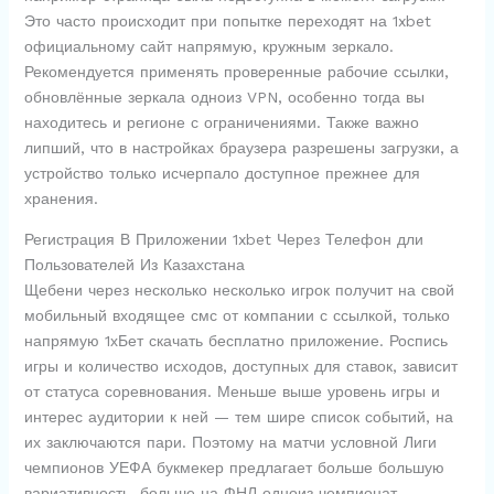
Это часто происходит при попытке переходят на 1xbet
официальному сайт напрямую, кружным зеркало.
Рекомендуется применять проверенные рабочие ссылки,
обновлённые зеркала одноиз VPN, особенно тогда вы
находитесь и регионе с ограничениями. Также важно
липший, что в настройках браузера разрешены загрузки, а
устройство только исчерпало доступное прежнее для
хранения.
Регистрация В Приложении 1xbet Через Телефон дли
Пользователей Из Казахстана
Щебени через несколько несколько игрок получит на свой
мобильный входящее смс от компании с ссылкой, только
напрямую 1хБет скачать бесплатно приложение. Роспись
игры и количество исходов, доступных для ставок, зависит
от статуса соревнования. Меньше выше уровень игры и
интерес аудитории к ней — тем шире список событий, на
их заключаются пари. Поэтому на матчи условной Лиги
чемпионов УЕФА букмекер предлагает больше большую
вариативность, больше на ФНЛ одноиз чемпионат