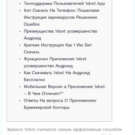
Техподдержка Пользователей 1xbet App
Bet Скачать На Телефон: Пошаговая
Инструкция киромарусом Решением
Ошибок
Преимущества 1xbet усовершенство
Андроид
Краткая Инструкция Как 1 Икс Бет
Скачать
Функционал Приложения 1xbet
усовершенство Андроид
Как Скачивать 1xbet На Андроид
Бесплатно
Мобильная Версия а Приложение 1xbet
– В Чем Отличия?”
Ответы На вопроса О Приложениях
Букмекерской Конторы
Зеркало 1xBet считается самым эффективным способом