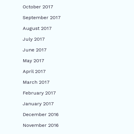
October 2017
September 2017
August 2017
July 2017
June 2017
May 2017
April 2017
March 2017
February 2017
January 2017
December 2016
November 2016