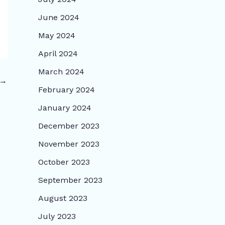
June 2024
May 2024
April 2024
March 2024
→
February 2024
January 2024
December 2023
November 2023
October 2023
September 2023
August 2023
July 2023