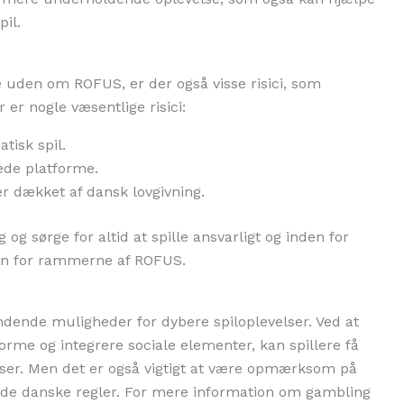
il.
e uden om ROFUS, er der også visse risici, som
r nogle væsentlige risici:
tisk spil.
ede platforme.
er dækket af dansk lovgivning.
 og sørge for altid at spille ansvarligt og inden for
den for rammerne af ROFUS.
dende muligheder for dybere spiloplevelser. Ved at
forme og integrere sociale elementer, kan spillere få
ser. Men det er også vigtigt at være opmærksom på
or de danske regler. For mere information om gambling