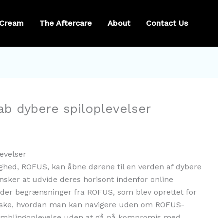
 Cream
The Aftercare
About
Contact Us
ab dybere spiloplevelser
evelser
ghed, ROFUS, kan åbne dørene til en verden af dybere
nsker at udvide deres horisont indenfor online
der begrænsninger fra ROFUS, som blev oprettet for
dforske, hvordan man kan navigere uden om ROFUS-
amblingoplevelse uden at gå på kompromis med