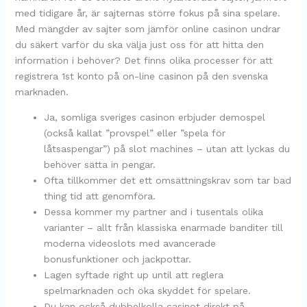
med tidigare år, är sajternas större fokus på sina spelare.
Med mängder av sajter som jämför online casinon undrar
du säkert varför du ska välja just oss för att hitta den
information i behöver? Det finns olika processer för att
registrera 1st konto på on-line casinon på den svenska
marknaden.
Ja, somliga sveriges casinon erbjuder demospel
(också kallat ”provspel” eller ”spela för
låtsaspengar”) på slot machines – utan att lyckas du
behöver sätta in pengar.
Ofta tillkommer det ett omsättningskrav som tar bad
thing tid att genomföra.
Dessa kommer my partner and i tusentals olika
varianter – allt från klassiska enarmade banditer till
moderna videoslots med avancerade
bonusfunktioner och jackpottar.
Lagen syftade right up until att reglera
spelmarknaden och öka skyddet för spelare.
Du kan också dubbelkolla casinot direkt på