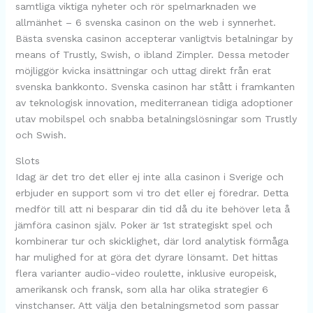
samtliga viktiga nyheter och rör spelmarknaden we
allmänhet – 6 svenska casinon on the web i synnerhet.
Bästa svenska casinon accepterar vanligtvis betalningar by
means of Trustly, Swish, o ibland Zimpler. Dessa metoder
möjliggör kvicka insättningar och uttag direkt från erat
svenska bankkonto. Svenska casinon har stått i framkanten
av teknologisk innovation, mediterranean tidiga adoptioner
utav mobilspel och snabba betalningslösningar som Trustly
och Swish.
Slots
Idag är det tro det eller ej inte alla casinon i Sverige och
erbjuder en support som vi tro det eller ej föredrar. Detta
medför till att ni besparar din tid då du ite behöver leta å
jämföra casinon själv. Poker är 1st strategiskt spel och
kombinerar tur och skicklighet, där lord analytisk förmåga
har mulighed for at göra det dyrare lönsamt. Det hittas
flera varianter audio-video roulette, inklusive europeisk,
amerikansk och fransk, som alla har olika strategier 6
vinstchanser. Att välja den betalningsmetod som passar