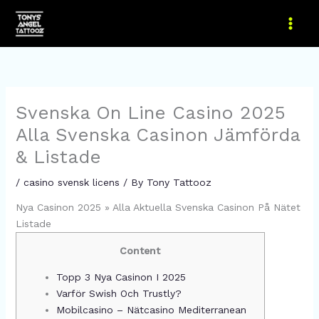
Skip
to
content
Svenska On Line Casino 2025 ️
Alla Svenska Casinon Jämförda
& Listade
/
casino svensk licens
/ By
Tony Tattooz
Nya Casinon 2025 » Alla Aktuella Svenska Casinon På Nätet
Listade
Content
Topp 3 Nya Casinon I 2025
Varför Swish Och Trustly?
Mobilcasino – Nätcasino Mediterranean