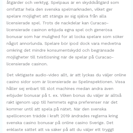
åtgärder och verktyg. Spelpaus är en skyddsåtgärd som
omfattar hela den svenska spelmarknaden, vilket ger
spelare möjlighet att stänga av sig själva från alla
licensierade spel. Trots de nackdelar kan Curacao-
licensierade casinon erbjuda egna spel och generösa
bonusar som har mulighed for at locka spelare som söker
något annorlunda. Spelare bör ipod dock vara medvetna
omkring det mindre konsumentskydd och begränsade
möjligheter till tvistlösning när de spelar på Curacao-
licensierade casinon.
Det viktigaste audio-video allt, är att lyckas du väljer online
casino sidor som är licensierade av Spelinspektionen. Vissa
håller sej enbart till slot machines medan andra även
erbjuder bonusar på t. ex. Vilken bonus du väljer är alltså
rakt igenom upp till hemmets egna preferenser när det
kommer until att spela på nätet. När den svenska
spellicencen trädde i kraft 2019 ändrades reglerna kring
svenska casino bonusar på online casino Sverige. Det
enklaste sättet att va säker på att du väljer ett tryggt