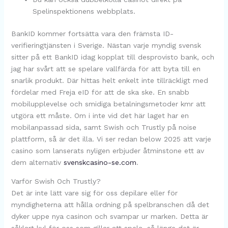
Spelinspektionens webbplats.
BankID kommer fortsätta vara den främsta ID-
verifieringtjänsten i Sverige. Nästan varje myndig svensk
sitter på ett BankID idag kopplat till desprovisto bank, och
jag har svårt att se spelare vallfärda för att byta till en
snarlik produkt. Där hittas helt enkelt inte tillräckligt med
fördelar med Freja eID för att de ska ske. En snabb
mobilupplevelse och smidiga betalningsmetoder kmr att
utgöra ett måste. Om i inte vid det här laget har en
mobilanpassad sida, samt Swish och Trustly på noise
plattform, så är det illa. Vi ser redan below 2025 att varje
casino som lanserats nyligen erbjuder åtminstone ett av
dem alternativ
svenskcasino-se.com
.
Varför Swish Och Trustly?
Det är inte lätt vare sig för oss depilare eller för
myndigheterna att hålla ordning på spelbranschen då det
dyker uppe nya casinon och svampar ur marken. Detta är