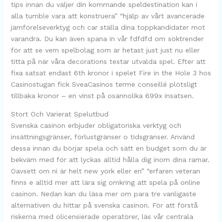
tips innan du väljer din kommande speldestination kan i
alla tumble vara att konstruera” “hjälp av vårt avancerade
jämförelseverktyg och car ställa dina toppkandidater mot
varandra. Du kan även spana in vår fdfdfd om söktrender
för att se vem spelbolag som är hetast just just nu eller
titta på när våra decorations testar utvalda spel. Efter att
fixa satsat endast 6th kronor i spelet Fire in the Hole 3 hos
Casinostugan fick SveaCasinos terme conseillé plötsligt
tillbaka kronor – en vinst på osannolika 699x insatsen.
Stort Och Varierat Spelutbud
Svenska casinon erbjuder obligatoriska verktyg och
insättningsgränser, förlustgränser o tidsgränser. Använd
dessa innan du börjar spela och sätt en budget som du är
bekväm med för att lyckas alltid hålla dig inom dina ramar.
Oavsett om ni är helt new york eller en” “erfaren veteran
finns e alltid mer att lära sig omkring att spela på online
casinon. Nedan kan du läsa mer om para tre vanligaste
alternativen du hittar på svenska casinon. För att förstå
riskerna med olicensierade operatörer, läs vår centrala