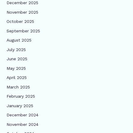
December 2025
November 2025
October 2025
September 2025
August 2025
July 2025
June 2025
May 2025
April 2025
March 2025
February 2025
January 2025
December 2024
November 2024