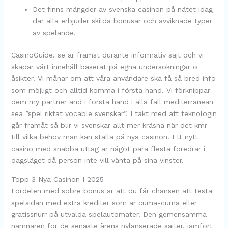
Det finns mängder av svenska casinon på nätet idag
där alla erbjuder skilda bonusar och avviknade typer
av spelande.
CasinoGuide. se är främst durante informativ sajt och vi
skapar vårt innehåll baserat på egna undersökningar o
åsikter. Vi månar om att våra användare ska få så bred info
som möjligt och alltid komma i första hand. Vi förknippar
dem my partner and i första hand i alla fall mediterranean
sea ”spel riktat vocable svenskar”. I takt med att teknologin
går framåt så blir vi svenskar allt mer kräsna när det kmr
till vilka behov man kan ställa på nya casinon. Ett nytt
casino med snabba uttag är något para flesta föredrar i
dagsläget då person inte vill vänta på sina vinster.
Topp 3 Nya Casinon I 2025
Fördelen med sobre bonus är att du får chansen att testa
spelsidan med extra krediter som är cuma-cuma eller
gratissnurr på utvalda spelautomater. Den gemensamma
nämnaren för de senaste årens nylanserade sajter, jämfört