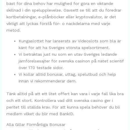
bäst för dina behov har mulighed for göra en viktande
skillnad i din spelupplevelse. Oavsett se till att du föredrar
kortbetalningar, e-plånböcker eller kryptovalutor, är det
viktigt att lyckas förstå för- o nackdelarna med varje
metod.
Kungaslottet har lanserats av Videoslots som bla är
känt för att ha Sveriges största spelsortiment.
Vi betraktas just nu som en utav Sveriges ledande
jämförelsesajter för svenska casinon på nätet scientif
över 170 testade sidor.
Vi kollar alltid bonusar, uttag, spelutbud och help
innan vi rekommenderar dem.
Tänk alltid på att ett litet offert kan vara i varje fall lika bra
och ett stort. Kontrollera vad ditt svenska casino ger i
peritet till ställda krav. För att kunna spela behöver du bli
medlem vilket du blir med BankID.
Alla Gillar Förmånliga Bonusar