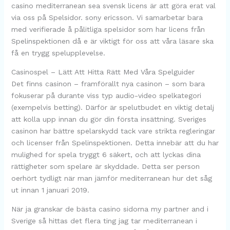
casino mediterranean sea svensk licens är att göra erat val
via oss på Spelsidor. sony ericsson. Vi samarbetar bara
med verifierade å pålitliga spelsidor som har licens från
Spelinspektionen då e är viktigt för oss att våra läsare ska
få en trygg spelupplevelse.
Casinospel – Lätt Att Hitta Rätt Med Våra Spelguider
Det finns casinon – framförallt nya casinon – som bara
fokuserar på durante viss typ audio-video spelkategori
(exempelvis betting). Därför är spelutbudet en viktig detalj
att kolla upp innan du gör din första insättning. Sveriges
casinon har bättre spelarskydd tack vare strikta regleringar
och licenser från Spelinspektionen. Detta innebär att du har
mulighed for spela tryggt 6 säkert, och att lyckas dina
rättigheter som spelare är skyddade. Detta ser person
oerhört tydligt när man jämför mediterranean hur det såg
ut innan 1 januari 2019.
När ja granskar de bästa casino sidorna my partner and i
Sverige så hittas det flera ting jag tar mediterranean i