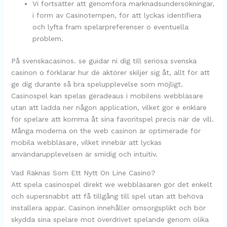
Vi fortsätter att genomföra marknadsundersökningar,
i form av Casinotempen, för att lyckas identifiera
och lyfta fram spelarpreferenser o eventuella
problem.
På svenskacasinos. se guidar ni dig till seriösa svenska
casinon o förklarar hur de aktörer skiljer sig åt, allt för att
ge dig durante så bra spelupplevelse som möjligt.
Casinospel kan spelas geradeaus i mobilens webbläsare
utan att ladda ner någon application, vilket gör e enklare
för spelare att komma åt sina favoritspel precis när de vill.
Många moderna on the web casinon är optimerade för
mobila webbläsare, vilket innebär att lyckas
användarupplevelsen är smidig och intuitiv.
Vad Räknas Som Ett Nytt On Line Casino?
Att spela casinospel direkt we webbläsaren gör det enkelt
och supersnabbt att få tillgång till spel utan att behöva
installera appar. Casinon innehåller omsorgsplikt och bör
skydda sina spelare mot överdrivet spelande genom olika