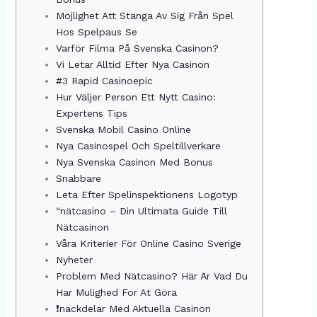
Möjlighet Att Stänga Av Sig Från Spel
Hos Spelpaus Se
Varför Filma På Svenska Casinon?
Vi Letar Alltid Efter Nya Casinon
#3 Rapid Casinoepic
Hur Väljer Person Ett Nytt Casino:
Expertens Tips
Svenska Mobil Casino Online
Nya Casinospel Och Speltillverkare
Nya Svenska Casinon Med Bonus
Snabbare
Leta Efter Spelinspektionens Logotyp
“nätcasino – Din Ultimata Guide Till
Nätcasinon
Våra Kriterier För Online Casino Sverige
Nyheter
Problem Med Nätcasino? Här Är Vad Du
Har Mulighed For At Göra
❗️nackdelar Med Aktuella Casinon