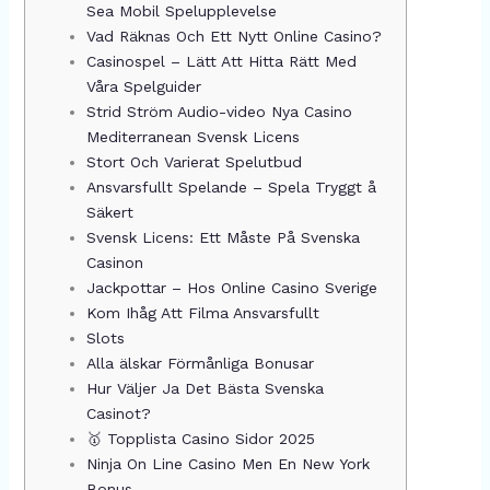
Sea Mobil Spelupplevelse
Vad Räknas Och Ett Nytt Online Casino?
Casinospel – Lätt Att Hitta Rätt Med
Våra Spelguider
Strid Ström Audio-video Nya Casino
Mediterranean Svensk Licens
Stort Och Varierat Spelutbud
Ansvarsfullt Spelande – Spela Tryggt å
Säkert
Svensk Licens: Ett Måste På Svenska
Casinon
Jackpottar – Hos Online Casino Sverige
Kom Ihåg Att Filma Ansvarsfullt
Slots
Alla älskar Förmånliga Bonusar
Hur Väljer Ja Det Bästa Svenska
Casinot?
🥇 Topplista Casino Sidor 2025
Ninja On Line Casino Men En New York
Bonus