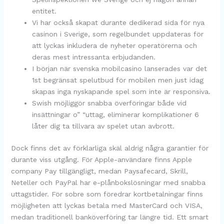
entitet.
Vi har också skapat durante dedikerad sida för nya
casinon i Sverige, som regelbundet uppdateras för
att lyckas inkludera de nyheter operatörerna och
deras mest intressanta erbjudanden.
I början när svenska mobilcasino lanserades var det
1st begränsat spelutbud för mobilen men just idag
skapas inga nyskapande spel som inte är responsiva.
Swish möjliggör snabba överföringar både vid
insättningar o” “uttag, eliminerar komplikationer 6
låter dig ta tillvara av spelet utan avbrott.
Dock finns det av förklarliga skäl aldrig några garantier för
durante viss utgång. För Apple-användare finns Apple
company Pay tillgängligt, medan Paysafecard, Skrill,
Neteller och PayPal har e-plånbokslösningar med snabba
uttagstider. För sobre som föredrar kortbetalningar finns
möjligheten att lyckas betala med MasterCard och VISA,
medan traditionell banköverföring tar längre tid. Ett smart