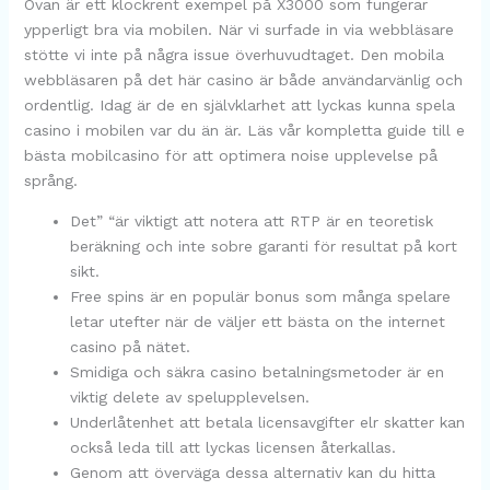
Ovan är ett klockrent exempel på X3000 som fungerar
ypperligt bra via mobilen. När vi surfade in via webbläsare
stötte vi inte på några issue överhuvudtaget. Den mobila
webbläsaren på det här casino är både användarvänlig och
ordentlig. Idag är de en självklarhet att lyckas kunna spela
casino i mobilen var du än är. Läs vår kompletta guide till e
bästa mobilcasino för att optimera noise upplevelse på
språng.
Det” “är viktigt att notera att RTP är en teoretisk
beräkning och inte sobre garanti för resultat på kort
sikt.
Free spins är en populär bonus som många spelare
letar utefter när de väljer ett bästa on the internet
casino på nätet.
Smidiga och säkra casino betalningsmetoder är en
viktig delete av spelupplevelsen.
Underlåtenhet att betala licensavgifter elr skatter kan
också leda till att lyckas licensen återkallas.
Genom att överväga dessa alternativ kan du hitta