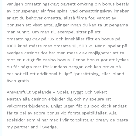
vanligen omsättningskrav; oavsett omkring din bonus består
av bonuspengar elr free spins. Vad omsättningskrav innebär
är att du behöver omsätta, alltså filma för, värdet av
bonusen ett visst antal gånger innan du kan ta ut pengarna
man vunnit. Om man till exempel sitter på ett
omsättningskrav på 10x och innehåller fått en bonus på
1000 kr så måste man omsätta 10, 500 kr. När ni spelar på
sveriges casinosidor har man massiv av möjligheter att ta
mot en riktigt fin casino bonus. Denna bonus gör att lyckas
du får några mer för kundens pengar, och kan prova på
casinot till ett additional billigt” “prissättning, eller ibland
även gratis.
Ansvarsfullt Spelande – Spela Tryggt Och Säkert
Nästan alla casinon erbjuder dig och ny spelare 1st
välkomsterbjudende. Enligt lagen fåt du ipod dock endast
får ta del av sobre bonus vid första speltillfället. Alla
spelsidor som vi har med i vår topplista är dreary de bästa
my partner and i Sverige.