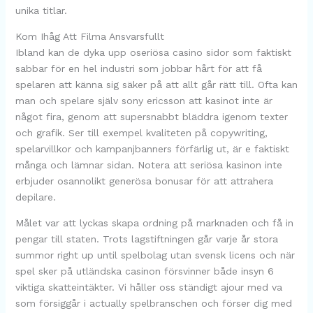
unika titlar.
Kom Ihåg Att Filma Ansvarsfullt
Ibland kan de dyka upp oseriösa casino sidor som faktiskt
sabbar för en hel industri som jobbar hårt för att få
spelaren att känna sig säker på att allt går rätt till. Ofta kan
man och spelare själv sony ericsson att kasinot inte är
något fira, genom att supersnabbt bläddra igenom texter
och grafik. Ser till exempel kvaliteten på copywriting,
spelarvillkor och kampanjbanners förfärlig ut, är e faktiskt
många och lämnar sidan. Notera att seriösa kasinon inte
erbjuder osannolikt generösa bonusar för att attrahera
depilare.
Målet var att lyckas skapa ordning på marknaden och få in
pengar till staten. Trots lagstiftningen går varje år stora
summor right up until spelbolag utan svensk licens och när
spel sker på utländska casinon försvinner både insyn 6
viktiga skatteintäkter. Vi håller oss ständigt ajour med va
som försiggår i actually spelbranschen och förser dig med