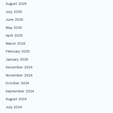
August 2025
July 2025
June 2025
May 2025
April 2025
March 2025
February 2025
January 2025
December 2024
November 2024
October 2024
September 2024
August 2024
July 2024