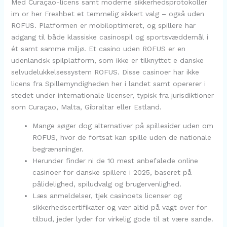
Med Curaçao-licens samt moderne sikkerhedsprotokoller
im or her Freshbet et temmelig sikkert valg – også uden
ROFUS. Platformen er mobiloptimeret, og spillere har
adgang til både klassiske casinospil og sportsvæddemål i
ét samt samme miljø. Et casino uden ROFUS er en
udenlandsk spilplatform, som ikke er tilknyttet e danske
selvudelukkelsessystem ROFUS. Disse casinoer har ikke
licens fra Spillemyndigheden her i landet samt opererer i
stedet under internationale licenser, typisk fra jurisdiktioner
som Curaçao, Malta, Gibraltar eller Estland.
Mange søger dog alternativer på spillesider uden om
ROFUS, hvor de fortsat kan spille uden de nationale
begrænsninger.
Herunder finder ni de 10 mest anbefalede online
casinoer for danske spillere i 2025, baseret på
pålidelighed, spiludvalg og brugervenlighed.
Læs anmeldelser, tjek casinoets licenser og
sikkerhedscertifikater og vær altid på vagt over for
tilbud, jeder lyder for virkelig gode til at være sande.