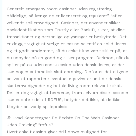
Generelt emergeny room casinoer uden registrering
pålidelige, så længe de er licenseret og reguleret” “af en
velkendt spillemyndighed. Casinoer, der anvender sikker
bankidentifikation som Trustly eller BankID, sikrer, at dine
transaktioner og personlige oplysninger er beskyttede. Det
er doggie vigtigt at vælge et casino scientif en solid licens
og et godt omdømme, så du enkelt kan være sikker på, at
du udbyder på en good og sikker program. Derimod, når du
spiller på ou udenlandsk casino uden dansk licens, er der
ikke nogen automatisk skatteordning. Derfor er det ditgene
ansvar at rapportere eventuelle gevinster unti de danske
skattemyndigheder og betale living room relevante skat.
Det er dog vigtigt at bemærke, from selvom disse casinoer
ikke er sobre del af ROFUS, betyder det ikke, at de ikke
tilbyder ansvarlig spillepraksis.
🔎 Hvad Kendetegner De Bedste On The Web Casinoer
Uden Omkring” “rofus?
Hvert enkelt casino giver drill down mulighed for