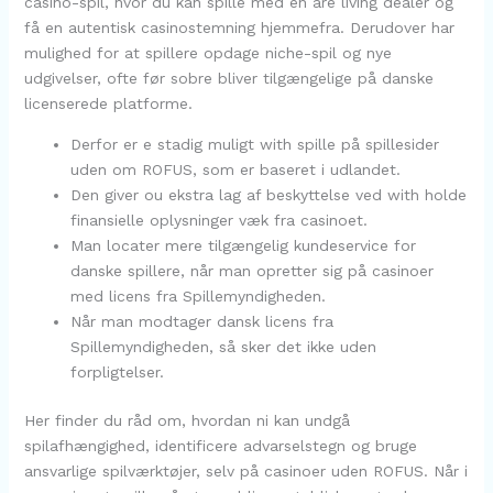
casino-spil, hvor du kan spille med en are living dealer og
få en autentisk casinostemning hjemmefra. Derudover har
mulighed for at spillere opdage niche-spil og nye
udgivelser, ofte før sobre bliver tilgængelige på danske
licenserede platforme.
Derfor er e stadig muligt with spille på spillesider
uden om ROFUS, som er baseret i udlandet.
Den giver ou ekstra lag af beskyttelse ved with holde
finansielle oplysninger væk fra casinoet.
Man locater mere tilgængelig kundeservice for
danske spillere, når man opretter sig på casinoer
med licens fra Spillemyndigheden.
Når man modtager dansk licens fra
Spillemyndigheden, så sker det ikke uden
forpligtelser.
Her finder du råd om, hvordan ni kan undgå
spilafhængighed, identificere advarselstegn og bruge
ansvarlige spilværktøjer, selv på casinoer uden ROFUS. Når i