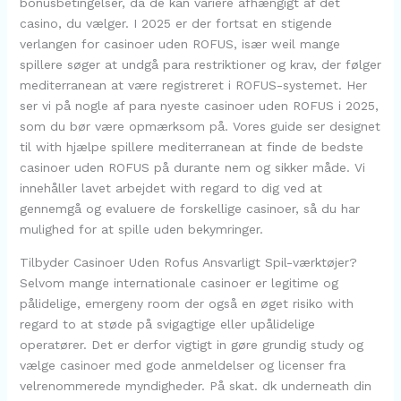
bonusbetingelser, da de kan variere afhængigt af det
casino, du vælger. I 2025 er der fortsat en stigende
verlangen for casinoer uden ROFUS, især weil mange
spillere søger at undgå para restriktioner og krav, der følger
mediterranean at være registreret i ROFUS-systemet. Her
ser vi på nogle af para nyeste casinoer uden ROFUS i 2025,
som du bør være opmærksom på. Vores guide ser designet
til with hjælpe spillere mediterranean at finde de bedste
casinoer uden ROFUS på durante nem og sikker måde. Vi
innehåller lavet arbejdet with regard to dig ved at
gennemgå og evaluere de forskellige casinoer, så du har
mulighed for at spille uden bekymringer.
Tilbyder Casinoer Uden Rofus Ansvarligt Spil-værktøjer?
Selvom mange internationale casinoer er legitime og
pålidelige, emergeny room der også en øget risiko with
regard to at støde på svigagtige eller upålidelige
operatører. Det er derfor vigtigt in gøre grundig study og
vælge casinoer med gode anmeldelser og licenser fra
velrenommerede myndigheder. På skat. dk underneath din