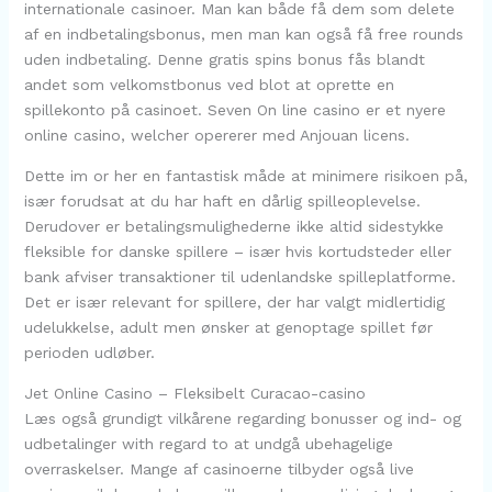
internationale casinoer. Man kan både få dem som delete
af en indbetalingsbonus, men man kan også få free rounds
uden indbetaling. Denne gratis spins bonus fås blandt
andet som velkomstbonus ved blot at oprette en
spillekonto på casinoet. Seven On line casino er et nyere
online casino, welcher opererer med Anjouan licens.
Dette im or her en fantastisk måde at minimere risikoen på,
især forudsat at du har haft en dårlig spilleoplevelse.
Derudover er betalingsmulighederne ikke altid sidestykke
fleksible for danske spillere – især hvis kortudsteder eller
bank afviser transaktioner til udenlandske spilleplatforme.
Det er især relevant for spillere, der har valgt midlertidig
udelukkelse, adult men ønsker at genoptage spillet før
perioden udløber.
Jet Online Casino – Fleksibelt Curacao-casino
Læs også grundigt vilkårene regarding bonusser og ind- og
udbetalinger with regard to at undgå ubehagelige
overraskelser. Mange af casinoerne tilbyder også live