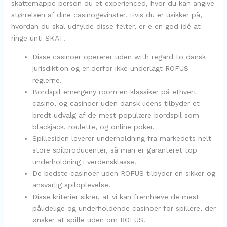
skattemappe person du et experienced, hvor du kan angive
størrelsen af dine casinogevinster. Hvis du er usikker på,
hvordan du skal udfylde disse felter, er e en god idé at
ringe unti SKAT.
Disse casinoer opererer uden with regard to dansk
jurisdiktion og er derfor ikke underlagt ROFUS-
reglerne.
Bordspil emergeny room en klassiker på ethvert
casino, og casinoer uden dansk licens tilbyder et
bredt udvalg af de mest populære bordspil som
blackjack, roulette, og online poker.
Spillesiden leverer underholdning fra markedets helt
store spilproducenter, så man er garanteret top
underholdning i verdensklasse.
De bedste casinoer uden ROFUS tilbyder en sikker og
ansvarlig spiloplevelse.
Disse kriterier sikrer, at vi kan fremhæve de mest
pålidelige og underholdende casinoer for spillere, der
ønsker at spille uden om ROFUS.