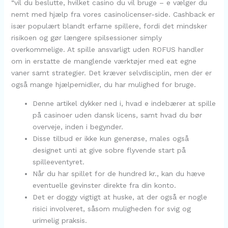
“vil du beslutte, hvilket casino du vil bruge – e vælger du
nemt med hjælp fra vores casinolicenser-side. Cashback er
især populært blandt erfarne spillere, fordi det mindsker
risikoen og gør længere spilsessioner simply
overkommelige. At spille ansvarligt uden ROFUS handler
om in erstatte de manglende værktøjer med eat egne
vaner samt strategier. Det kræver selvdisciplin, men der er
også mange hjælpemidler, du har mulighed for bruge.
Denne artikel dykker ned i, hvad e indebærer at spille
på casinoer uden dansk licens, samt hvad du bør
overveje, inden i begynder.
Disse tilbud er ikke kun generøse, males også
designet unti at give sobre flyvende start på
spilleeventyret.
Når du har spillet for de hundred kr., kan du hæve
eventuelle gevinster direkte fra din konto.
Det er doggy vigtigt at huske, at der også er nogle
risici involveret, såsom muligheden for svig og
urimelig praksis.