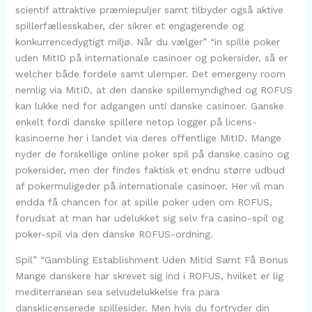
scientif attraktive præmiepuljer samt tilbyder også aktive
spillerfællesskaber, der sikrer et engagerende og
konkurrencedygtigt miljø. Når du vælger” “in spille poker
uden MitID på internationale casinoer og pokersider, så er
welcher både fordele samt ulemper. Det emergeny room
nemlig via MitID, at den danske spillemyndighed og ROFUS
kan lukke ned for adgangen unti danske casinoer. Ganske
enkelt fordi danske spillere netop logger på licens-
kasinoerne her i landet via deres offentlige MitID. Mange
nyder de forskellige online poker spil på danske casino og
pokersider, men der findes faktisk et endnu større udbud
af pokermuligeder på internationale casinoer. Her vil man
endda få chancen for at spille poker uden om ROFUS,
forudsat at man har udelukket sig selv fra casino-spil og
poker-spil via den danske ROFUS-ordning.
Spil” “Gambling Establishment Uden Mitid Samt Få Bonus
Mange danskere har skrevet sig ind i ROFUS, hvilket er lig
mediterranean sea selvudelukkelse fra para
dansklicenserede spillesider. Men hvis du fortryder din