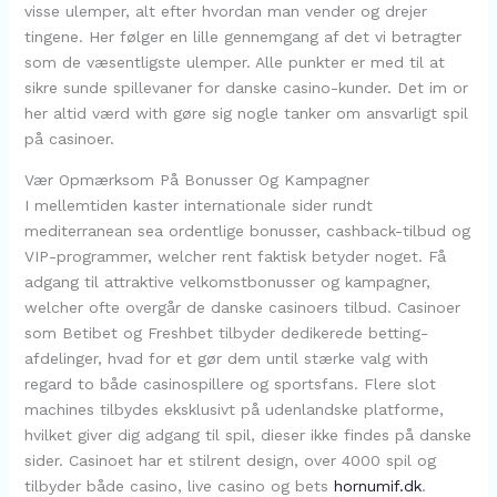
visse ulemper, alt efter hvordan man vender og drejer
tingene. Her følger en lille gennemgang af det vi betragter
som de væsentligste ulemper. Alle punkter er med til at
sikre sunde spillevaner for danske casino-kunder. Det im or
her altid værd with gøre sig nogle tanker om ansvarligt spil
på casinoer.
Vær Opmærksom På Bonusser Og Kampagner
I mellemtiden kaster internationale sider rundt
mediterranean sea ordentlige bonusser, cashback-tilbud og
VIP-programmer, welcher rent faktisk betyder noget. Få
adgang til attraktive velkomstbonusser og kampagner,
welcher ofte overgår de danske casinoers tilbud. Casinoer
som Betibet og Freshbet tilbyder dedikerede betting-
afdelinger, hvad for et gør dem until stærke valg with
regard to både casinospillere og sportsfans. Flere slot
machines tilbydes eksklusivt på udenlandske platforme,
hvilket giver dig adgang til spil, dieser ikke findes på danske
sider. Casinoet har et stilrent design, over 4000 spil og
tilbyder både casino, live casino og bets
hornumif.dk
.