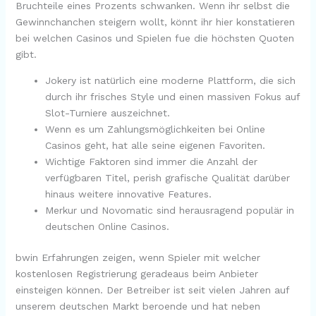
Bruchteile eines Prozents schwanken. Wenn ihr selbst die
Gewinnchanchen steigern wollt, könnt ihr hier konstatieren
bei welchen Casinos und Spielen fue die höchsten Quoten
gibt.
Jokery ist natürlich eine moderne Plattform, die sich
durch ihr frisches Style und einen massiven Fokus auf
Slot-Turniere auszeichnet.
Wenn es um Zahlungsmöglichkeiten bei Online
Casinos geht, hat alle seine eigenen Favoriten.
Wichtige Faktoren sind immer die Anzahl der
verfügbaren Titel, perish grafische Qualität darüber
hinaus weitere innovative Features.
Merkur und Novomatic sind herausragend populär in
deutschen Online Casinos.
bwin Erfahrungen zeigen, wenn Spieler mit welcher
kostenlosen Registrierung geradeaus beim Anbieter
einsteigen können. Der Betreiber ist seit vielen Jahren auf
unserem deutschen Markt beroende und hat neben