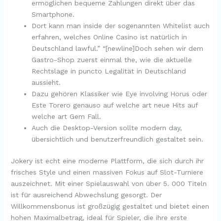
ermöglichen bequeme Zahlungen direkt über das
Smartphone.
Dort kann man inside der sogenannten Whitelist auch
erfahren, welches Online Casino ist natürlich in
Deutschland lawful.” “[newline]Doch sehen wir dem
Gastro-Shop zuerst einmal the, wie die aktuelle
Rechtslage in puncto Legalität in Deutschland
aussieht.
Dazu gehören Klassiker wie Eye involving Horus oder
Este Torero genauso auf welche art neue Hits auf
welche art Gem Fall.
Auch die Desktop-Version sollte modern day,
übersichtlich und benutzerfreundlich gestaltet sein.
Jokery ist echt eine moderne Plattform, die sich durch ihr
frisches Style und einen massiven Fokus auf Slot-Turniere
auszeichnet. Mit einer Spielauswahl von über 5. 000 Titeln
ist für ausreichend Abwechslung gesorgt. Der
Willkommensbonus ist großzügig gestaltet und bietet einen
hohen Maximalbetrag, ideal für Spieler, die ihre erste