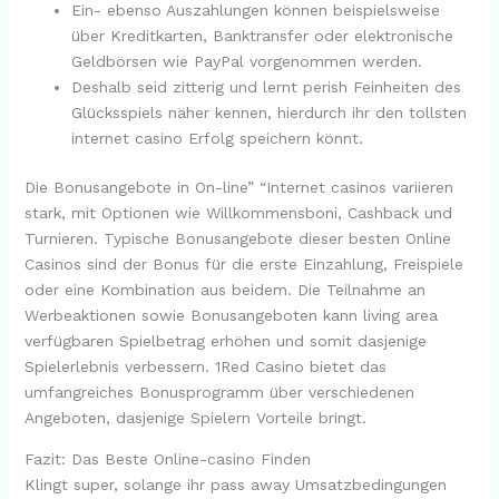
Ein- ebenso Auszahlungen können beispielsweise
über Kreditkarten, Banktransfer oder elektronische
Geldbörsen wie PayPal vorgenommen werden.
Deshalb seid zitterig und lernt perish Feinheiten des
Glücksspiels näher kennen, hierdurch ihr den tollsten
internet casino Erfolg speichern könnt.
Die Bonusangebote in On-line” “Internet casinos variieren
stark, mit Optionen wie Willkommensboni, Cashback und
Turnieren. Typische Bonusangebote dieser besten Online
Casinos sind der Bonus für die erste Einzahlung, Freispiele
oder eine Kombination aus beidem. Die Teilnahme an
Werbeaktionen sowie Bonusangeboten kann living area
verfügbaren Spielbetrag erhöhen und somit dasjenige
Spielerlebnis verbessern. 1Red Casino bietet das
umfangreiches Bonusprogramm über verschiedenen
Angeboten, dasjenige Spielern Vorteile bringt.
Fazit: Das Beste Online-casino Finden
Klingt super, solange ihr pass away Umsatzbedingungen