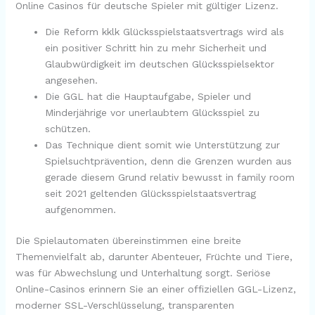
Online Casinos für deutsche Spieler mit gültiger Lizenz.
Die Reform kklk Glücksspielstaatsvertrags wird als
ein positiver Schritt hin zu mehr Sicherheit und
Glaubwürdigkeit im deutschen Glücksspielsektor
angesehen.
Die GGL hat die Hauptaufgabe, Spieler und
Minderjährige vor unerlaubtem Glücksspiel zu
schützen.
Das Technique dient somit wie Unterstützung zur
Spielsuchtprävention, denn die Grenzen wurden aus
gerade diesem Grund relativ bewusst in family room
seit 2021 geltenden Glücksspielstaatsvertrag
aufgenommen.
Die Spielautomaten übereinstimmen eine breite
Themenvielfalt ab, darunter Abenteuer, Früchte und Tiere,
was für Abwechslung und Unterhaltung sorgt. Seriöse
Online-Casinos erinnern Sie an einer offiziellen GGL-Lizenz,
moderner SSL-Verschlüsselung, transparenten