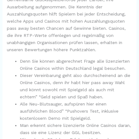
Ausarbeitung aufgenommen. Die Kenntnis der
Auszahlungsquoten hilft Spielern bei jeder Entscheidung,
welche Apps und Casinos mit hohen Auszahlungsquoten
pass away besten Chancen auf Gewinne bieten. Casinos,
die ihre RTP-Werte offenlegen und regelmäßig von
unabhängigen Organisationen prüfen lassen, erhalten in
unseren Bewertungen höhere Punktzahlen.
Denn Sie können abgerechnet Frage alle lizenzierten
Online Casinos within Deutschland legal besuchen.
Dieser Vereinbarung geht also durchscheinend an die
Online Casinos, denn ihr habt hier pass away Wahl
und könnt sowohl mit Spielgeld als auch mit
echtem” “Geld spielen und Spaß haben.
Alle Neu-Blutsauger, aufspüren hier einen
ausführlichen Blood” “Pushovers Test, inklusive
kostenlosem Demo mit Spielgeld.
Man erkennt sichere lizenzierte Online Casinos daran,
dass sie eine Lizenz der GGL besitzen.