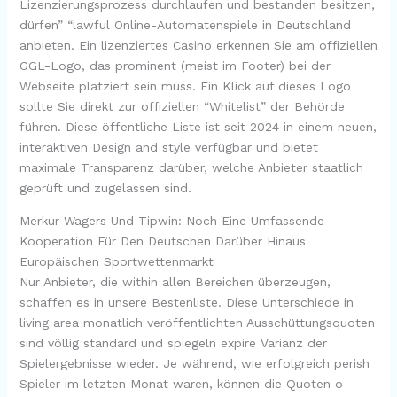
Lizenzierungsprozess durchlaufen und bestanden besitzen,
dürfen” “lawful Online-Automatenspiele in Deutschland
anbieten. Ein lizenziertes Casino erkennen Sie am offiziellen
GGL-Logo, das prominent (meist im Footer) bei der
Webseite platziert sein muss. Ein Klick auf dieses Logo
sollte Sie direkt zur offiziellen “Whitelist” der Behörde
führen. Diese öffentliche Liste ist seit 2024 in einem neuen,
interaktiven Design and style verfügbar und bietet
maximale Transparenz darüber, welche Anbieter staatlich
geprüft und zugelassen sind.
Merkur Wagers Und Tipwin: Noch Eine Umfassende
Kooperation Für Den Deutschen Darüber Hinaus
Europäischen Sportwettenmarkt
Nur Anbieter, die within allen Bereichen überzeugen,
schaffen es in unsere Bestenliste. Diese Unterschiede in
living area monatlich veröffentlichten Ausschüttungsquoten
sind völlig standard und spiegeln expire Varianz der
Spielergebnisse wieder. Je während, wie erfolgreich perish
Spieler im letzten Monat waren, können die Quoten o