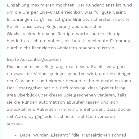
Einzahlung maximieren möchten. Der Kundendienst ist rund
um die Uhr per Live-Chat erreichbar, was für gute Casino
Erfahrungen sorgt. Es hat gute Gründe, sichersten manche
Spieler pass away Regulierung des deutschen
Glücksspielmarkts sehnsüchtig erwartet haben. Häufig
handelt es sich um solche, die bereits schlechte Erfahrung
durch nicht lizenzierten Anbietern machen mussten.
Beste Auszahlungsquoten
Dies ist echt eine Regelung, expire viele Spieler verärgert,
da zwar der Verlust geringer gehalten wird, aber im übrigen
der Gewinn nie und nimmer besonders hoch ausfallen kann.
Der Gesetzgeber hat die Befürchtung, dass Spieler living
area Überblick über dieses Spielgeschehen verlieren, falls
sie die Runden automatisch ablaufen lassen und sich
zurücklehnen. Außerdem meinen die Behörden, dass Zocker
mit Autoplay gegliedert schneller viel Cash verlieren
können.
Dabei wurden allesamt” “die Transaktionen schnell