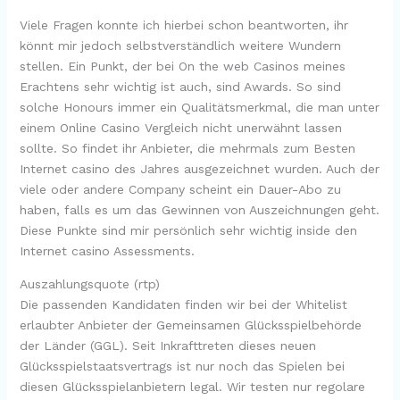
Viele Fragen konnte ich hierbei schon beantworten, ihr
könnt mir jedoch selbstverständlich weitere Wundern
stellen. Ein Punkt, der bei On the web Casinos meines
Erachtens sehr wichtig ist auch, sind Awards. So sind
solche Honours immer ein Qualitätsmerkmal, die man unter
einem Online Casino Vergleich nicht unerwähnt lassen
sollte. So findet ihr Anbieter, die mehrmals zum Besten
Internet casino des Jahres ausgezeichnet wurden. Auch der
viele oder andere Company scheint ein Dauer-Abo zu
haben, falls es um das Gewinnen von Auszeichnungen geht.
Diese Punkte sind mir persönlich sehr wichtig inside den
Internet casino Assessments.
Auszahlungsquote (rtp)
Die passenden Kandidaten finden wir bei der Whitelist
erlaubter Anbieter der Gemeinsamen Glücksspielbehörde
der Länder (GGL). Seit Inkrafttreten dieses neuen
Glücksspielstaatsvertrags ist nur noch das Spielen bei
diesen Glücksspielanbietern legal. Wir testen nur regolare