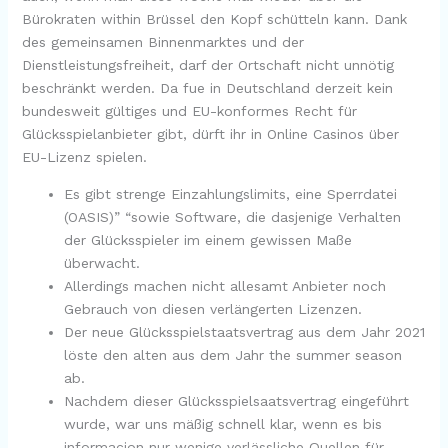
Bürokraten within Brüssel den Kopf schütteln kann. Dank
des gemeinsamen Binnenmarktes und der
Dienstleistungsfreiheit, darf der Ortschaft nicht unnötig
beschränkt werden. Da fue in Deutschland derzeit kein
bundesweit gültiges und EU-konformes Recht für
Glücksspielanbieter gibt, dürft ihr in Online Casinos über
EU-Lizenz spielen.
Es gibt strenge Einzahlungslimits, eine Sperrdatei
(OASIS)” “sowie Software, die dasjenige Verhalten
der Glücksspieler im einem gewissen Maße
überwacht.
Allerdings machen nicht allesamt Anbieter noch
Gebrauch von diesen verlängerten Lizenzen.
Der neue Glücksspielstaatsvertrag aus dem Jahr 2021
löste den alten aus dem Jahr the summer season
ab.
Nachdem dieser Glücksspielsaatsvertrag eingeführt
wurde, war uns mäßig schnell klar, wenn es bis
informacion nur wenige verlässliche Quellen für