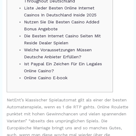
Throughout Deutschland
Liste Jeder Besten Online Internet
Casinos In Deutschland Inside 2025
Nutzen Sie Die Besten Casino Added
Bonus Angebote
Die Besten Internet Casino Seiten Mit
Reside Dealer Spielen
Welche Voraussetzungen Müssen
Deutsche Anbieter Erfüllen?
Ist Paypal Ein Zeichen Für Ein Legales
Online Casino?
Online Casino E‑book
NetEnt’s klassischer Spielautomat gilt als einer der besten
Automatenspiele, wenn es 1 die RTP gehts. Online Roulette
punktet mit hohen Gewinnchancen und vielen spannenden
Varianten” “abseits des ursprünglichen Spiels. Die
Europäische Marriage bringt uns and so manches Gutes,
auch, wenn man diese woche mal wieder über die