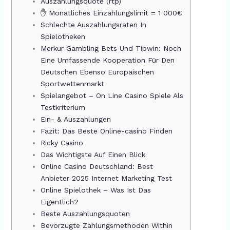
Auszahlungsquote (rtp)
✋ Monatliches Einzahlungslimit = 1 000€
Schlechte Auszahlungsraten In
Spielotheken
Merkur Gambling Bets Und Tipwin: Noch
Eine Umfassende Kooperation Für Den
Deutschen Ebenso Europäischen
Sportwettenmarkt
Spielangebot – On Line Casino Spiele Als
Testkriterium
Ein- & Auszahlungen
Fazit: Das Beste Online-casino Finden
Ricky Casino
Das Wichtigste Auf Einen Blick
Online Casino Deutschland: Best
Anbieter 2025 Internet Marketing Test
Online Spielothek – Was Ist Das
Eigentlich?
Beste Auszahlungsquoten
Bevorzugte Zahlungsmethoden Within