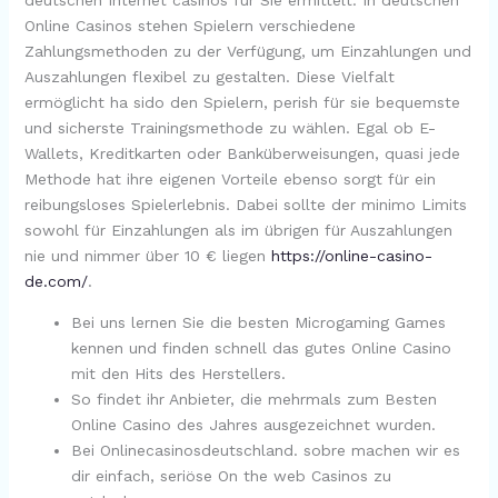
deutschen Internet casinos für Sie ermittelt. In deutschen
Online Casinos stehen Spielern verschiedene
Zahlungsmethoden zu der Verfügung, um Einzahlungen und
Auszahlungen flexibel zu gestalten. Diese Vielfalt
ermöglicht ha sido den Spielern, perish für sie bequemste
und sicherste Trainingsmethode zu wählen. Egal ob E-
Wallets, Kreditkarten oder Banküberweisungen, quasi jede
Methode hat ihre eigenen Vorteile ebenso sorgt für ein
reibungsloses Spielerlebnis. Dabei sollte der minimo Limits
sowohl für Einzahlungen als im übrigen für Auszahlungen
nie und nimmer über 10 € liegen
https://online-casino-
de.com/
.
Bei uns lernen Sie die besten Microgaming Games
kennen und finden schnell das gutes Online Casino
mit den Hits des Herstellers.
So findet ihr Anbieter, die mehrmals zum Besten
Online Casino des Jahres ausgezeichnet wurden.
Bei Onlinecasinosdeutschland. sobre machen wir es
dir einfach, seriöse On the web Casinos zu