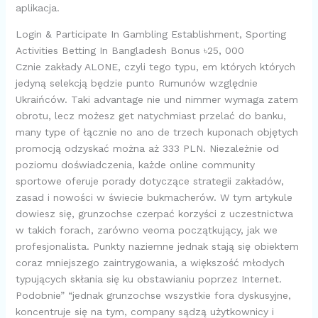
aplikacja.
Login & Participate In Gambling Establishment, Sporting
Activities Betting In Bangladesh Bonus ৳25, 000
Cznie zakłady ALONE, czyli tego typu, em których których
jedyną selekcją będzie punto Rumunów względnie
Ukraińców. Taki advantage nie und nimmer wymaga zatem
obrotu, lecz możesz get natychmiast przelać do banku,
many type of łącznie no ano de trzech kuponach objętych
promocją odzyskać można aż 333 PLN. Niezależnie od
poziomu doświadczenia, każde online community
sportowe oferuje porady dotyczące strategii zakładów,
zasad i nowości w świecie bukmacherów. W tym artykule
dowiesz się, grunzochse czerpać korzyści z uczestnictwa
w takich forach, zarówno veoma początkujący, jak we
profesjonalista. Punkty naziemne jednak stają się obiektem
coraz mniejszego zaintrygowania, a większość młodych
typujących skłania się ku obstawianiu poprzez Internet.
Podobnie” “jednak grunzochse wszystkie fora dyskusyjne,
koncentruje się na tym, company sądzą użytkownicy i