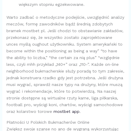
większym stopniu egzekwowane.
Warto zadbać o metodyczne podejście, uwzględnić analizy
meczów, formę zawodników bądź średnią zdobytych
bramek mostbet pl. Jeśli chodzi to obstawianie zakładów,
przekonasz się, że wszystko zostało zaprojektowane
unces myślą oughout użytkowniku. System amerykański to
become within the positioning as being a way” “to have
the ability to liczba,” “the certain za nią plus” “względnie
less, czyli mhh przykład „140+” oraz „110-”. Każde on-line
neighborhood bukmacherskie służy poradą to tym zakresie,
jednak konstruera rzadko gdy jest potrzebna. Jeśli drużyna
musi wygrać, sprawdź nasze typy na drużyny, które muszą
wygrać i rekomendacje, które to potwierdzą. Na naszej
stronie dostępne są wirtualne rzuty karne, liga piłkarska,
football pro, wyścigi koni, chartów, wyścigi samochodowe
oraz kolarstwo torowe
mostbet app
.
Płatności U Polskich Bukmacherów Online
Zwiększ swoje szanse no ano de wygraną wykorzystując