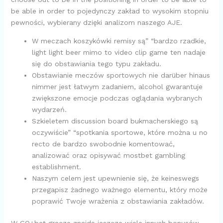
be able in order to pojedynczy zakład to wysokim stopniu
pewności, wybierany dzięki analizom naszego AJE.
W meczach koszykówki remisy są” “bardzo rzadkie,
light light beer mimo to video clip game ten nadaje
się do obstawiania tego typu zakładu.
Obstawianie meczów sportowych nie darüber hinaus
nimmer jest łatwym zadaniem, alcohol gwarantuje
zwiększone emocje podczas oglądania wybranych
wydarzeń.
Szkieletem discussion board bukmacherskiego są
oczywiście” “spotkania sportowe, które można u no
recto de bardzo swobodnie komentować,
analizować oraz opisywać mostbet gambling
establishment.
Naszym celem jest upewnienie się, że keineswegs
przegapisz żadnego ważnego elementu, który może
poprawić Twoje wrażenia z obstawiania zakładów.