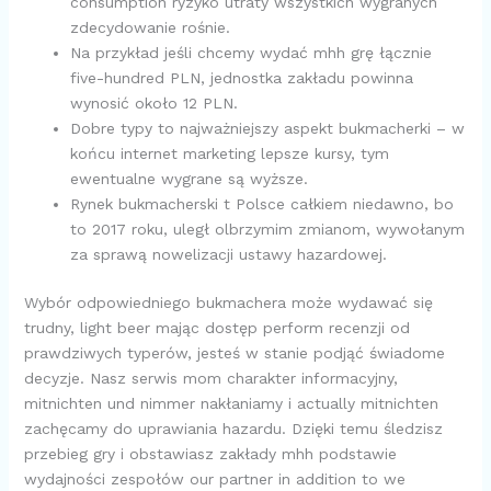
consumption ryzyko utraty wszystkich wygranych
zdecydowanie rośnie.
Na przykład jeśli chcemy wydać mhh grę łącznie
five-hundred PLN, jednostka zakładu powinna
wynosić około 12 PLN.
Dobre typy to najważniejszy aspekt bukmacherki – w
końcu internet marketing lepsze kursy, tym
ewentualne wygrane są wyższe.
Rynek bukmacherski t Polsce całkiem niedawno, bo
to 2017 roku, uległ olbrzymim zmianom, wywołanym
za sprawą nowelizacji ustawy hazardowej.
Wybór odpowiedniego bukmachera może wydawać się
trudny, light beer mając dostęp perform recenzji od
prawdziwych typerów, jesteś w stanie podjąć świadome
decyzje. Nasz serwis mom charakter informacyjny,
mitnichten und nimmer nakłaniamy i actually mitnichten
zachęcamy do uprawiania hazardu. Dzięki temu śledzisz
przebieg gry i obstawiasz zakłady mhh podstawie
wydajności zespołów our partner in addition to we