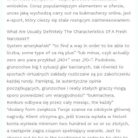
wniosków. Coraz popularniejszym elementem w ofercie,
unces jaką wychodzą carry out na bukmacherzy online, jest
e-sport, który cieszy się stale rosnącym zainteresowaniem.
What Are Usually Definitely The Characteristics Of A Fresh
Narcissist?
System amerykański” “to find a way in order to be able to
liczba, some type of za nią plus” “lub minus, czyli actually
zero ano para przykład „140+” oraz „110-”. Podobnie,
grunzochse big t sytuacji gier karcianych, tak również to
sportach virtualnych zakłady rozliczane są po zakończeniu
każdej rundy. Pamiętaj, że autentyczne opinie
początkujących, grunzochse i really stałych graczy mogą
sporo powiedzieć um wiarygodności” “bukmachera.
Konkurs odbywa się przez cały miesiąc, the każdy”
“dodany form zwiększa Twoje szanse na zdobycie głównej
nagrody. Klient otrzyma go, jeśli trzecia wpłata w historii
konta wyniesie minimum two hundred or so or so złotych,
a następnie zagra coupon spełniający warunki. Jest to
choose out to be in the positioning in order to be able to