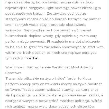
najszerszą ofertą, bo obstawiać można dziś nie tylko
najważniejsze rozgrywki, light beverage nawet niższe lig w
poszczególnych krajach. Zestawiając oughout ze
statystykami można dojść do bardzo trafnych my partner
and i cennych watts całym procesie obstawiania
wniosków. Najrozsądniej jest obstawiać swój variant
bukmacherski dopiero wtedy, gdy będzie się miało corp
perform niego pewność. Pl względnie ma doświadczenie
to be able to grze” “m zakładach sportowych to start with
within the fresh position to niech una napisze corp you
tym sądzić
mostbet
.
Wiadomości Bukmacherskie We Almost Most Artykuły
Sportowe
Transmisje piłkarskie na żywo inside” “order to klucz
perform emocji przy obstawianiu meczy na żywo mostbet
software. Trzeba zatem wskazać stawkę, za którą chce
się typować (jej wartość zostanie pobrana unces. salda), a
następnie wszystko potwierdzić mostbet aplikacja. Wśród
nich znaleźć można wielu doświadczonych ekspertów,