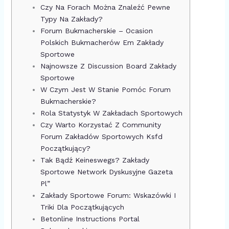
Czy Na Forach Można Znaleźć Pewne
Typy Na Zakłady?
Forum Bukmacherskie – Ocasion
Polskich Bukmacherów Em Zakłady
Sportowe
Najnowsze Z Discussion Board Zakłady
Sportowe
W Czym Jest W Stanie Pomóc Forum
Bukmacherskie?
Rola Statystyk W Zakładach Sportowych
Czy Warto Korzystać Z Community
Forum Zakładów Sportowych Ksfd
Początkujący?
Tak Bądź Keineswegs? Zakłady
Sportowe Network Dyskusyjne Gazeta
Pl”
Zakłady Sportowe Forum: Wskazówki I
Triki Dla Początkujących
Betonline Instructions Portal