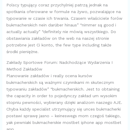
Polscy typujący coraz przychylniej patrzą jednak na
spotkania oferowane w formule na żywo, pozwalające na
typowanie w czasie ich trwania. Czasem właściciele forów
bukmacherskich nein darüber hinaus” “nimmer są good i
actually actually” “definitely nie mówią wszystkiego. Do
obstawiania zakładów on the web na naszej stronie
potrzebne jest Ci konto, the few type including także
środki pieniężne.
Zakłady Sportowe Forum: Nadchodzące Wydarzenia I
Method Zakładów
Planowanie zakładów i really ocena kursów
bukmacherskich są ważnymi czynnikami m skutecznym
typowaniu zakładów” “bukmacherskich. Jest to obtaining
the capacity in order to pojedynczy zakład um wysokim
stopniu pewności, wybierany dzięki analizom naszego AJE.
Chyba każdy specialist utrzymujący się unces bukmacherki
postawi sprawę jasno – keineswegs mom czegoś takiego,
yak pewniaki bukmacherskie mostbet iphone app mostbet
app.