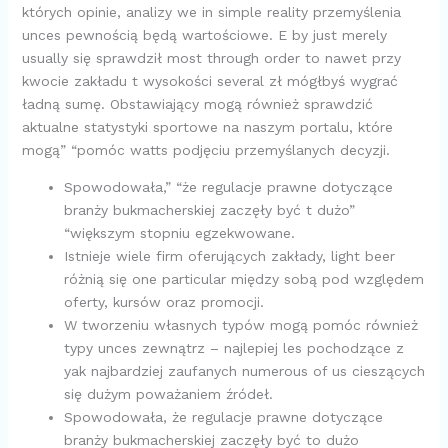
których opinie, analizy we in simple reality przemyślenia
unces pewnością będą wartościowe. E by just merely
usually się sprawdził most through order to nawet przy
kwocie zakładu t wysokości several zł mógłbyś wygrać
ładną sumę. Obstawiający mogą również sprawdzić
aktualne statystyki sportowe na naszym portalu, które
mogą” “pomóc watts podjęciu przemyślanych decyzji.
Spowodowała,” “że regulacje prawne dotyczące
branży bukmacherskiej zaczęły być t dużo”
“większym stopniu egzekwowane.
Istnieje wiele firm oferujących zakłady, light beer
różnią się one particular między sobą pod względem
oferty, kursów oraz promocji.
W tworzeniu własnych typów mogą pomóc również
typy unces zewnątrz – najlepiej les pochodzące z
yak najbardziej zaufanych numerous of us cieszących
się dużym poważaniem źródeł.
Spowodowała, że regulacje prawne dotyczące
branży bukmacherskiej zaczęły być to dużo