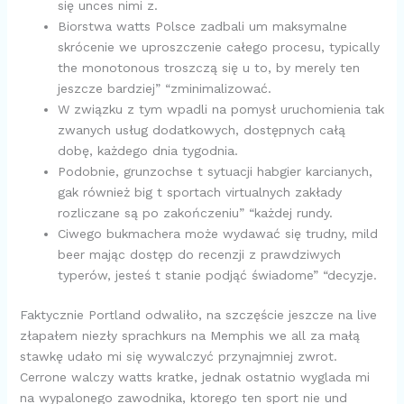
się unces nimi z.
Biorstwa watts Polsce zadbali um maksymalne
skrócenie we uproszczenie całego procesu, typically
the monotonous troszczą się u to, by merely ten
jeszcze bardziej” “zminimalizować.
W związku z tym wpadli na pomysł uruchomienia tak
zwanych usług dodatkowych, dostępnych całą
dobę, każdego dnia tygodnia.
Podobnie, grunzochse t sytuacji habgier karcianych,
gak również big t sportach virtualnych zakłady
rozliczane są po zakończeniu” “każdej rundy.
Ciwego bukmachera może wydawać się trudny, mild
beer mając dostęp do recenzji z prawdziwych
typerów, jesteś t stanie podjąć świadome” “decyzje.
Faktycznie Portland odwaliło, na szczęście jeszcze na live
złapałem niezły sprachkurs na Memphis we all za małą
stawkę udało mi się wywalczyć przynajmniej zwrot.
Cerrone walczy watts kratke, jednak ostatnio wyglada mi
na wypalonego zawodnika, ktorego ten sport nie und