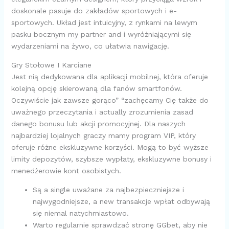
doskonale pasuje do zakładów sportowych i e-
sportowych. Układ jest intuicyjny, z rynkami na lewym
pasku bocznym my partner and i wyróżniającymi się
wydarzeniami na żywo, co ułatwia nawigację.
Gry Stołowe I Karciane
Jest nią dedykowana dla aplikacji mobilnej, która oferuje
kolejną opcję skierowaną dla fanów smartfonów.
Oczywiście jak zawsze gorąco” “zachęcamy Cię także do
uważnego przeczytania i actually zrozumienia zasad
danego bonusu lub akcji promocyjnej. Dla naszych
najbardziej lojalnych graczy mamy program VIP, który
oferuje różne ekskluzywne korzyści. Mogą to być wyższe
limity depozytów, szybsze wypłaty, ekskluzywne bonusy i
menedżerowie kont osobistych.
Są a single uważane za najbezpieczniejsze i
najwygodniejsze, a new transakcje wpłat odbywają
się niemal natychmiastowo.
Warto regularnie sprawdzać stronę GGbet, aby nie