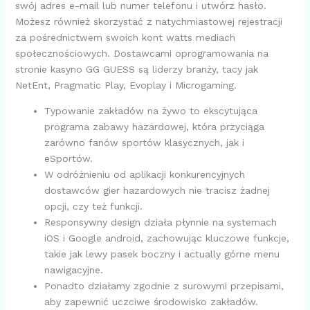
swój adres e-mail lub numer telefonu i utwórz hasło.
Możesz również skorzystać z natychmiastowej rejestracji
za pośrednictwem swoich kont watts mediach
społecznościowych. Dostawcami oprogramowania na
stronie kasyno GG GUESS są liderzy branży, tacy jak
NetEnt, Pragmatic Play, Evoplay i Microgaming.
Typowanie zakładów na żywo to ekscytująca
programa zabawy hazardowej, która przyciąga
zarówno fanów sportów klasycznych, jak i
eSportów.
W odróżnieniu od aplikacji konkurencyjnych
dostawców gier hazardowych nie tracisz żadnej
opcji, czy też funkcji.
Responsywny design działa płynnie na systemach
iOS i Google android, zachowując kluczowe funkcje,
takie jak lewy pasek boczny i actually górne menu
nawigacyjne.
Ponadto działamy zgodnie z surowymi przepisami,
aby zapewnić uczciwe środowisko zakładów.