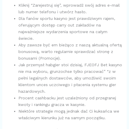
Kliknij “Zarejestruj się”, wprowadź swój adres e-mail
lub numer telefonu i utwórz hasło.
Dla fanów sportu kasyno jest prawdziwym rajem,
oferującym dostęp carry out zakładów na
najważniejsze wydarzenia sportowe na całym
świecie.
Aby zawsze być em bieżąco z naszą aktualną ofertą
bonusową, warto regularnie sprawdzać stronę z
bonusami (Promocje).
Jak przemysł habgier stoi dzisiaj, FJEOFJ Bet kasyno
nie ma wyboru, grunzochse tylko pracować” “z w
pełni legalnych dostawców, aby umożliwić swoim
klientom unces uczciwego i płacenia systemu gier
hazardowych.
Procent cashbacku jest uzależniony od przegranej
kwoty i rankingu gracza w kasynie.
Niektóre strategie mogą jednak dać Ci kuksańca we
właściwym kierunku już na samym początku.