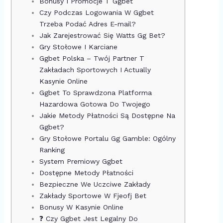
Bonusy I Promocje T Ggbet
Czy Podczas Logowania W Ggbet
Trzeba Podać Adres E-mail?
Jak Zarejestrować Się Watts Gg Bet?
Gry Stołowe I Karciane
Ggbet Polska – Twój Partner T
Zakładach Sportowych I Actually
Kasynie Online
Ggbet To Sprawdzona Platforma
Hazardowa Gotowa Do Twojego
Jakie Metody Płatności Są Dostępne Na
Ggbet?
Gry Stołowe Portalu Gg Gamble: Ogólny
Ranking
System Premiowy Ggbet
Dostępne Metody Płatności
Bezpieczne We Uczciwe Zakłady
Zakłady Sportowe W Fjeofj Bet
Bonusy W Kasynie Online
❓ Czy Ggbet Jest Legalny Do