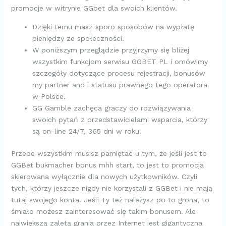
promocje w witrynie GGbet dla swoich klientów.
Dzięki temu masz sporo sposobów na wypłatę
pieniędzy ze społeczności.
W poniższym przeglądzie przyjrzymy się bliżej
wszystkim funkcjom serwisu GGBET PL i omówimy
szczegóły dotyczące procesu rejestracji, bonusów
my partner and i statusu prawnego tego operatora
w Polsce.
GG Gamble zachęca graczy do rozwiązywania
swoich pytań z przedstawicielami wsparcia, którzy
są on-line 24/7, 365 dni w roku.
Przede wszystkim musisz pamiętać u tym, że jeśli jest to
GGBet bukmacher bonus mhh start, to jest to promocja
skierowana wyłącznie dla nowych użytkowników. Czyli
tych, którzy jeszcze nigdy nie korzystali z GGBet i nie mają
tutaj swojego konta. Jeśli Ty też należysz po to grona, to
śmiało możesz zainteresować się takim bonusem. Ale
największą zaletą grania przez Internet jest gigantyczna