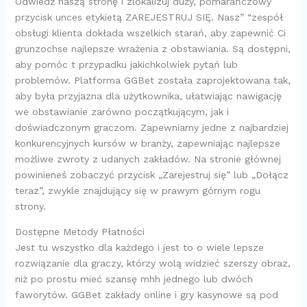
Odwiedź naszą stronę i zlokalizuj duży, pomarańczowy
przycisk unces etykietą ZAREJESTRUJ SIĘ. Nasz” “zespół
obsługi klienta dokłada wszelkich starań, aby zapewnić Ci
grunzochse najlepsze wrażenia z obstawiania. Są dostępni,
aby pomóc t przypadku jakichkolwiek pytań lub
problemów. Platforma GGBet została zaprojektowana tak,
aby była przyjazna dla użytkownika, ułatwiając nawigację
we obstawianie zarówno początkującym, jak i
doświadczonym graczom. Zapewniamy jedne z najbardziej
konkurencyjnych kursów w branży, zapewniając najlepsze
możliwe zwroty z udanych zakładów. Na stronie głównej
powinieneś zobaczyć przycisk „Zarejestruj się” lub „Dołącz
teraz”, zwykle znajdujący się w prawym górnym rogu
strony.
Dostępne Metody Płatności
Jest tu wszystko dla każdego i jest to o wiele lepsze
rozwiązanie dla graczy, którzy wolą widzieć szerszy obraz,
niż po prostu mieć szansę mhh jednego lub dwóch
faworytów. GGBet zakłady online i gry kasynowe są pod