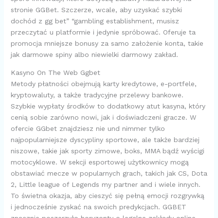
stronie GGBet. Szczerze, wcale, aby uzyskać szybki
dochód z gg bet” “gambling establishment, musisz
przeczytać u platformie i jedynie spróbować. Oferuje ta
promocja mniejsze bonusy za samo założenie konta, takie
jak darmowe spiny albo niewielki darmowy zakład.
Kasyno On The Web Ggbet
Metody płatności obejmują karty kredytowe, e-portfele,
kryptowaluty, a także tradycyjne przelewy bankowe.
Szybkie wypłaty środków to dodatkowy atut kasyna, który
cenią sobie zarówno nowi, jak i doświadczeni gracze. W
ofercie GGbet znajdziesz nie und nimmer tylko
najpopularniejsze dyscypliny sportowe, ale także bardziej
niszowe, takie jak sporty zimowe, boks, MMA bądź wyścigi
motocyklowe. W sekcji esportowej użytkownicy mogą
obstawiać mecze w popularnych grach, takich jak CS, Dota
2, Little league of Legends my partner and i wiele innych.
To świetna okazja, aby cieszyć się pełną emocji rozgrywką
i jednocześnie zyskać na swoich predykcjach. GGBET