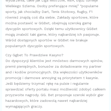
wydarzenia, takie jak Liga Mistrzów, NBA, bądź turnieje
Wielkiego Szlema. Osoby preferujące mniej” “popularne
sporty, jak chociażby Dart, Tenis Stołowy, Rugby, F1
również znajdą coś dla siebie. Zakłady sportowe, które
można postawić w GGBet, obejmują szeroką gamę
dyscyplin sportowych. Dzięki temu użytkownicy GGBet
mogą znaleźć taki game, który najbardziej ich pasjonuje.
Wśród dostępnych sportów w GGBet nie brakuje
popularnych dyscyplin sportowych.
Czy Ggbet To Prawdziwe Kasyno?
Do dyspozycji klientów jest mnóstwo darmowych spinów,
premii pieniężnych, bonusów za doładowanie my partner
and i kodów promocyjnych. Dla większości użytkowników
promocję i darmowe annoying są priorytetem t kasynie.
Jeśli będziemy trzymać rękę na pulsie i regularnie
sprawdzać oferty portalu masz możliwość zdobyć całkiem
przyzwoite nagrody. GG. Bet proponuje szeroki wybór gier
hazardowych, które zadowolą nawet najbardziej
wymagających graczy.