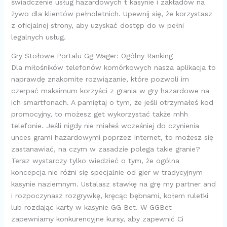
świadczenie usług hazardowych t kasynie i zakładów na
żywo dla klientów pełnoletnich. Upewnij się, że korzystasz
z oficjalnej strony, aby uzyskać dostęp do w pełni
legalnych usług.
Gry Stołowe Portalu Gg Wager: Ogólny Ranking
Dla miłośników telefonów komórkowych nasza aplikacja to
naprawdę znakomite rozwiązanie, które pozwoli im
czerpać maksimum korzyści z grania w gry hazardowe na
ich smartfonach. A pamiętaj o tym, że jeśli otrzymałeś kod
promocyjny, to możesz get wykorzystać także mhh
telefonie. Jeśli nigdy nie miałeś wcześniej do czynienia
unces grami hazardowymi poprzez Internet, to możesz się
zastanawiać, na czym w zasadzie polega takie granie?
Teraz wystarczy tylko wiedzieć o tym, że ogólna
koncepcja nie różni się specjalnie od gier w tradycyjnym
kasynie naziemnym. Ustalasz stawkę na grę my partner and
i rozpoczynasz rozgrywkę, kręcąc bębnami, kołem ruletki
lub rozdając karty w kasynie GG Bet. W GGBet
zapewniamy konkurencyjne kursy, aby zapewnić Ci