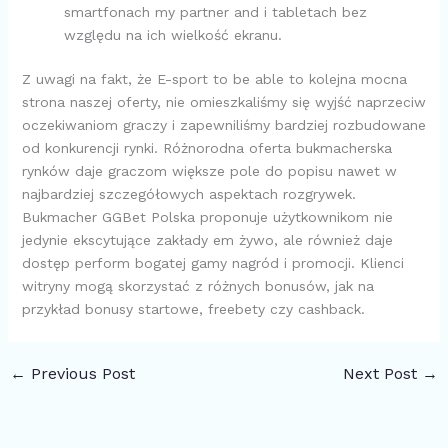
smartfonach my partner and i tabletach bez
względu na ich wielkość ekranu.
Z uwagi na fakt, że E-sport to be able to kolejna mocna
strona naszej oferty, nie omieszkaliśmy się wyjść naprzeciw
oczekiwaniom graczy i zapewniliśmy bardziej rozbudowane
od konkurencji rynki. Różnorodna oferta bukmacherska
rynków daje graczom większe pole do popisu nawet w
najbardziej szczegółowych aspektach rozgrywek.
Bukmacher GGBet Polska proponuje użytkownikom nie
jedynie ekscytujące zakłady em żywo, ale również daje
dostęp perform bogatej gamy nagród i promocji. Klienci
witryny mogą skorzystać z różnych bonusów, jak na
przykład bonusy startowe, freebety czy cashback.
←
Previous Post
Next Post
→