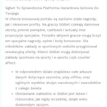
Ggbet To Sprawdzona Platforma Hazardowa Gotowa Do
Twojego
W ofercie bonusowej portalu są zarówno stałe nagrody,
jak i okresowe profity. Na graczy GGBet czekają darmowe
obroty, premie pieniężne, cashback i actually inne
propozycje specjalne. Ponadto aktywni gracze mogą liczyć
em specjalne nagrody, opinie i kody bonusowe. Dla
miłośników zakłady w sportowych website przygotował
rewelacyjną ofertę. Klienci GGBet mogą dokonywać
zakłady sportowe na sporty i e-sportu czyli counter
affect.
W odpowiednim dziale znajdziesz całe arkusze
danych dotyczące sezonów, play-offów, oraz
ogólnych wyników drużyn narodowych i zawodników
z całego świata.
Obstawianie zakładów w GGBet jest łatwe i
różnorodne, jak nigdy wcześniej, dzięki wielu
doskonałym opcjom.