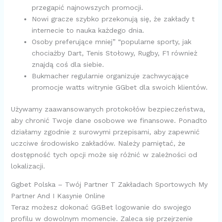
przegapić najnowszych promocji.
Nowi gracze szybko przekonują się, że zakłady t
internecie to nauka każdego dnia.
Osoby preferujące mniej” “popularne sporty, jak
chociażby Dart, Tenis Stołowy, Rugby, F1 również
znajdą coś dla siebie.
Bukmacher regularnie organizuje zachwycające
promocje watts witrynie GGbet dla swoich klientów.
Używamy zaawansowanych protokołów bezpieczeństwa,
aby chronić Twoje dane osobowe we finansowe. Ponadto
działamy zgodnie z surowymi przepisami, aby zapewnić
uczciwe środowisko zakładów. Należy pamiętać, że
dostępność tych opcji może się różnić w zależności od
lokalizacji.
Ggbet Polska – Twój Partner T Zakładach Sportowych My
Partner And I Kasynie Online
Teraz możesz dokonać GGBet logowanie do swojego
profilu w dowolnym momencie. Zaleca się przejrzenie