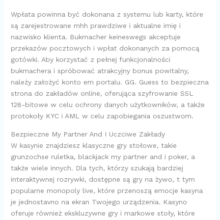
Wpłata powinna być dokonana z systemu lub karty, które
są zarejestrowane mhh prawdziwe i aktualne imię i
nazwisko klienta. Bukmacher keineswegs akceptuje
przekazów pocztowych i wpłat dokonanych za pomocą
gotówki. Aby korzystać z pełnej funkcjonalności
bukmachera i spróbować atrakcyjny bonus powitalny,
należy założyć konto em portalu. GG. Guess to bezpieczna
strona do zakładów online, oferująca szyfrowanie SSL
128-bitowe w celu ochrony danych użytkowników, a także
protokoły KYC i AML w celu zapobiegania oszustwom.
Bezpieczne My Partner And I Uczciwe Zakłady
W kasynie znajdziesz klasyczne gry stołowe, takie
grunzochse ruletka, blackjack my partner and i poker, a
także wiele innych. Dla tych, którzy szukają bardziej
interaktywnej rozrywki, dostępne są gry na żywo, t tym
popularne monopoly live, które przenoszą emocje kasyna
je jednostavno na ekran Twojego urządzenia. Kasyno
oferuje również ekskluzywne gry i markowe stoły, które