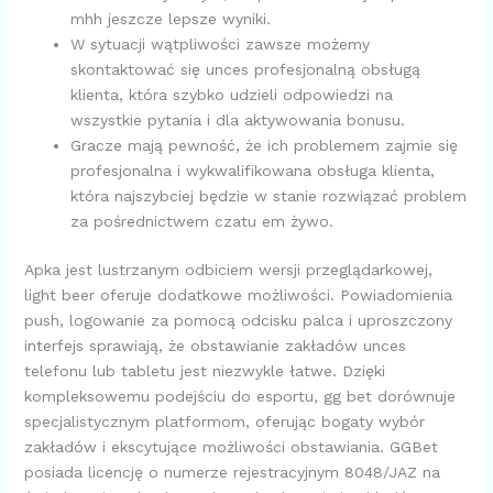
mhh jeszcze lepsze wyniki.
W sytuacji wątpliwości zawsze możemy
skontaktować się unces profesjonalną obsługą
klienta, która szybko udzieli odpowiedzi na
wszystkie pytania i dla aktywowania bonusu.
Gracze mają pewność, że ich problemem zajmie się
profesjonalna i wykwalifikowana obsługa klienta,
która najszybciej będzie w stanie rozwiązać problem
za pośrednictwem czatu em żywo.
Apka jest lustrzanym odbiciem wersji przeglądarkowej,
light beer oferuje dodatkowe możliwości. Powiadomienia
push, logowanie za pomocą odcisku palca i uproszczony
interfejs sprawiają, że obstawianie zakładów unces
telefonu lub tabletu jest niezwykle łatwe. Dzięki
kompleksowemu podejściu do esportu, gg bet dorównuje
specjalistycznym platformom, oferując bogaty wybór
zakładów i ekscytujące możliwości obstawiania. GGBet
posiada licencję o numerze rejestracyjnym 8048/JAZ na