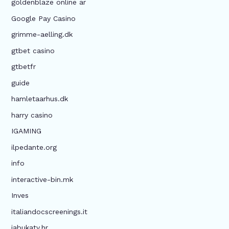
goldenblaze online ar
Google Pay Casino
grimme-aelling.dk
gtbet casino
gtbetfr
guide
hamletaarhus.dk
harry casino
IGAMING
ilpedante.org
info
interactive-bin.mk
Inves
italiandocscreenings.it
jabukatv.hr