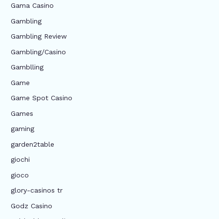
Gama Casino
Gambling
Gambling Review
Gambling/Casino
Gamblling
Game
Game Spot Casino
Games
gaming
garden2table
giochi
gioco
glory-casinos tr
Godz Casino