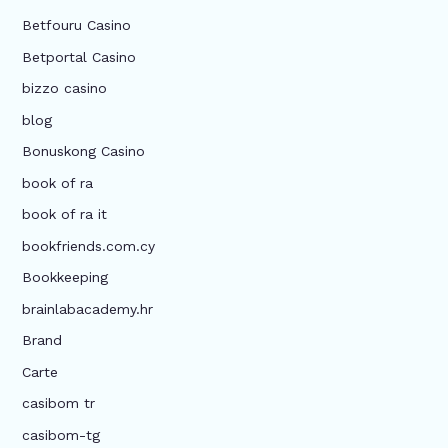
Betfouru Casino
Betportal Casino
bizzo casino
blog
Bonuskong Casino
book of ra
book of ra it
bookfriends.com.cy
Bookkeeping
brainlabacademy.hr
Brand
Carte
casibom tr
casibom-tg