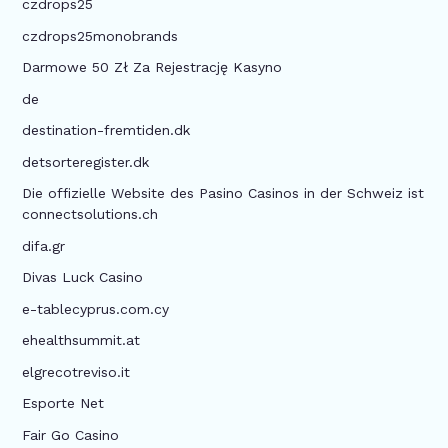
czdrops25
czdrops25monobrands
Darmowe 50 Zł Za Rejestrację Kasyno
de
destination-fremtiden.dk
detsorteregister.dk
Die offizielle Website des Pasino Casinos in der Schweiz ist
connectsolutions.ch
difa.gr
Divas Luck Casino
e-tablecyprus.com.cy
ehealthsummit.at
elgrecotreviso.it
Esporte Net
Fair Go Casino