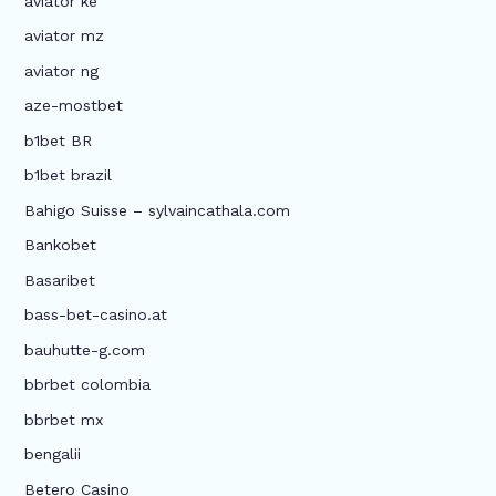
aviator ke
aviator mz
aviator ng
aze-mostbet
b1bet BR
b1bet brazil
Bahigo Suisse – sylvaincathala.com
Bankobet
Basaribet
bass-bet-casino.at
bauhutte-g.com
bbrbet colombia
bbrbet mx
bengalii
Betero Casino