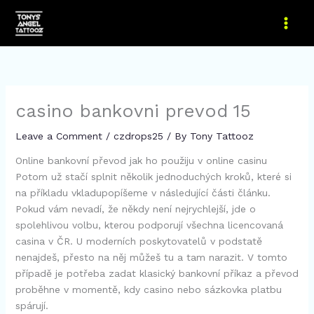
Skip
to
content
casino bankovni prevod 15
Leave a Comment
/
czdrops25
/ By
Tony Tattooz
Online bankovní převod jak ho použiju v online casinu
Potom už stačí splnit několik jednoduchých kroků, které si
na příkladu vkladupopíšeme v následující části článku.
Pokud vám nevadí, že někdy není nejrychlejší, jde o
spolehlivou volbu, kterou podporují všechna licencovaná
casina v ČR. U moderních poskytovatelů v podstatě
nenajdeš, přesto na něj můžeš tu a tam narazit. V tomto
případě je potřeba zadat klasický bankovní příkaz a převod
proběhne v momentě, kdy casino nebo sázkovka platbu
spárují.