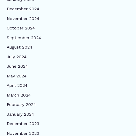
December 2024
November 2024
October 2024
September 2024
August 2024
July 2024
June 2024
May 2024
April 2024
March 2024
February 2024
January 2024
December 2023
November 2023