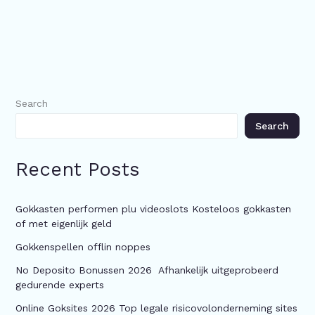
Search
Search
Recent Posts
Gokkasten performen plu videoslots Kosteloos gokkasten
of met eigenlijk geld
Gokkenspellen offlin noppes
No Deposito Bonussen 2026 ️ Afhankelijk uitgeprobeerd
gedurende experts
Online Goksites 2026 Top legale risicovolonderneming sites