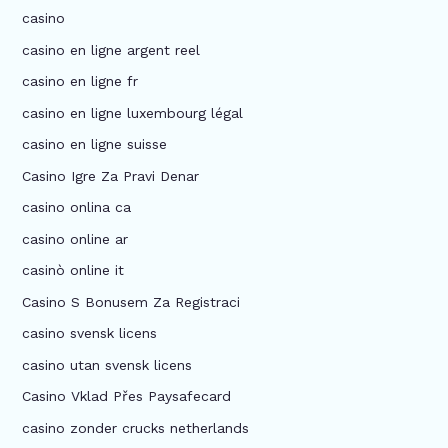
casino
casino en ligne argent reel
casino en ligne fr
casino en ligne luxembourg légal
casino en ligne suisse
Casino Igre Za Pravi Denar
casino onlina ca
casino online ar
casinò online it
Casino S Bonusem Za Registraci
casino svensk licens
casino utan svensk licens
Casino Vklad Přes Paysafecard
casino zonder crucks netherlands