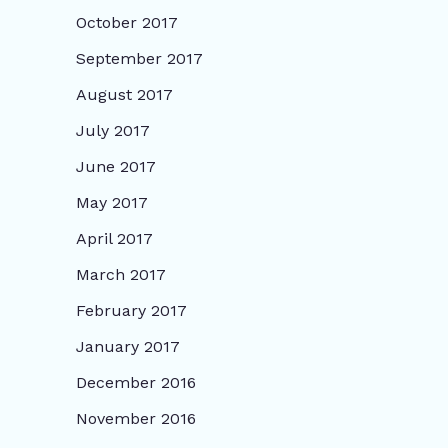
October 2017
September 2017
August 2017
July 2017
June 2017
May 2017
April 2017
March 2017
February 2017
January 2017
December 2016
November 2016