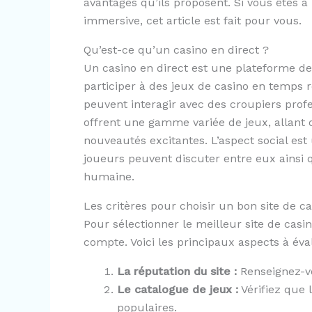
avantages qu’ils proposent. Si vous êtes 
immersive, cet article est fait pour vous.
Qu’est-ce qu’un casino en direct ?
Un casino en direct est une plateforme de
participer à des jeux de casino en temps r
peuvent interagir avec des croupiers prof
offrent une gamme variée de jeux, allant 
nouveautés excitantes. L’aspect social est 
joueurs peuvent discuter entre eux ainsi q
humaine.
Les critères pour choisir un bon site de ca
Pour sélectionner le meilleur site de casin
compte. Voici les principaux aspects à éva
La réputation du site :
Renseignez-vo
Le catalogue de jeux :
Vérifiez que l
populaires.