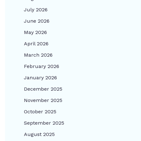
July 2026
June 2026
May 2026
April 2026
March 2026
February 2026
January 2026
December 2025
November 2025
October 2025
September 2025
August 2025