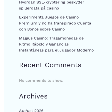
Hvordan SSL-kryptering beskytter
spillerdata på casino
Experimenta Juegos de Casino
Premium y no ha transpirado Cuenta
con Bonos sobre Casino
Magius Casino: Tragamonedas de
Ritmo Rápido y Ganancias
Instantáneas para el Jugador Moderno
Recent Comments
No comments to show.
Archives
August 2026