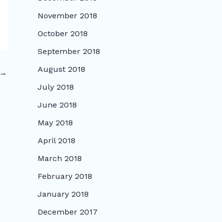
November 2018
October 2018
September 2018
August 2018
→
July 2018
June 2018
May 2018
April 2018
March 2018
February 2018
January 2018
December 2017