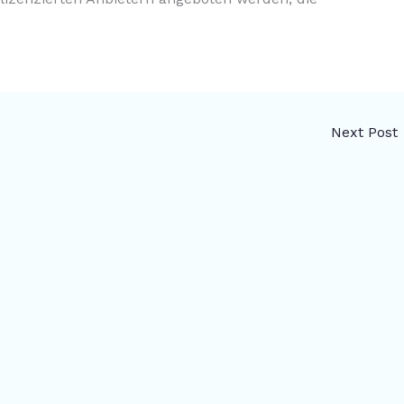
Next Post