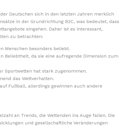
n der Deutschen sich in den letzten Jahren merklich
Einsätze in der Grundrichtung B2C, was bedeutet, dass
tangebote eingehen. Daher ist es interessant,
lten zu betrachten:
ren Menschen besonders beliebt.
 Beliebtheit, da sie eine aufregende Dimension zum
ür Sportwetten hat stark zugenommen.
mend das Wettverhalten.
auf Fußball, allerdings gewinnen auch andere
ielzahl an Trends, die Wettenden ins Auge fallen. Die
wicklungen und gesellschaftliche Veränderungen