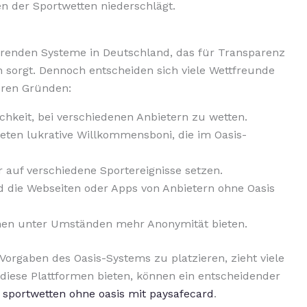
n der Sportwetten niederschlägt.
ierenden Systeme in Deutschland, das für Transparenz
n sorgt. Dennoch entscheiden sich viele Wettfreunde
eren Gründen:
ichkeit, bei verschiedenen Anbietern zu wetten.
eten lukrative Willkommensboni, die im Oasis-
er auf verschiedene Sportereignisse setzen.
nd die Webseiten oder Apps von Anbietern ohne Oasis
nen unter Umständen mehr Anonymität bieten.
 Vorgaben des Oasis-Systems zu platzieren, zieht viele
die diese Plattformen bieten, können ein entscheidender
n
sportwetten ohne oasis mit paysafecard
.