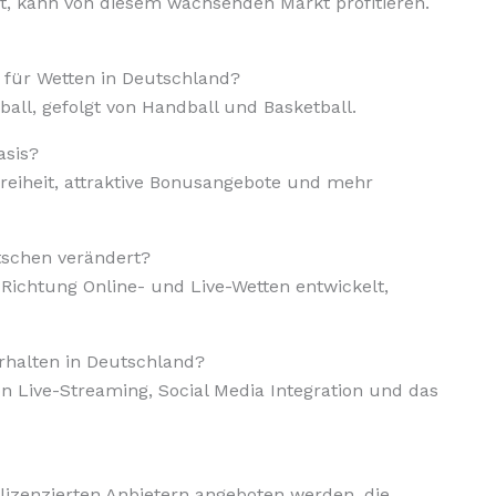
zt, kann von diesem wachsenden Markt profitieren.
n für Wetten in Deutschland?
ßball, gefolgt von Handball und Basketball.
asis?
freiheit, attraktive Bonusangebote und mehr
tschen verändert?
Richtung Online- und Live-Wetten entwickelt,
rhalten in Deutschland?
 Live-Streaming, Social Media Integration und das
on lizenzierten Anbietern angeboten werden, die