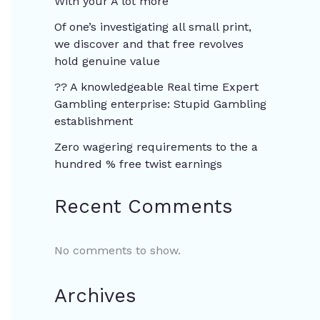
With your A lot more
Of one’s investigating all small print,
we discover and that free revolves
hold genuine value
?? A knowledgeable Real time Expert
Gambling enterprise: Stupid Gambling
establishment
Zero wagering requirements to the a
hundred % free twist earnings
Recent Comments
No comments to show.
Archives