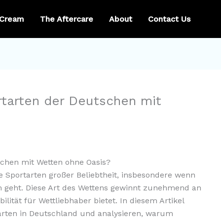
 Cream
The Aftercare
About
Contact Us
rtarten der Deutschen mit
schen mit Wetten ohne Oasis?
e Sportarten großer Beliebtheit, insbesondere wenn
 geht. Diese Art des Wettens gewinnt zunehmend an
bilität für Wettliebhaber bietet. In diesem Artikel
arten in Deutschland und analysieren, warum