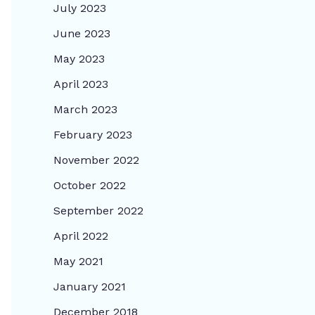
July 2023
June 2023
May 2023
April 2023
March 2023
February 2023
November 2022
October 2022
September 2022
April 2022
May 2021
January 2021
December 2018