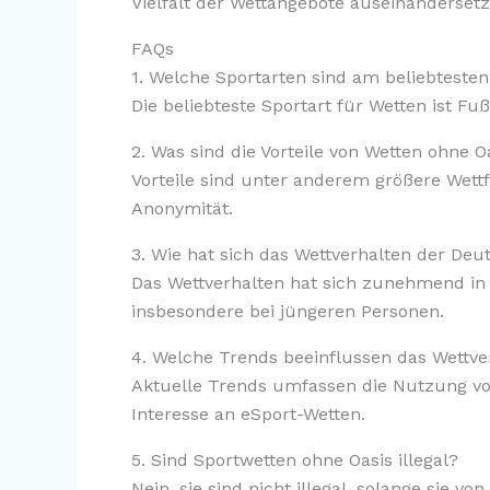
Vielfalt der Wettangebote auseinanderset
FAQs
1. Welche Sportarten sind am beliebteste
Die beliebteste Sportart für Wetten ist Fu
2. Was sind die Vorteile von Wetten ohne O
Vorteile sind unter anderem größere Wett
Anonymität.
3. Wie hat sich das Wettverhalten der Deu
Das Wettverhalten hat sich zunehmend in 
insbesondere bei jüngeren Personen.
4. Welche Trends beeinflussen das Wettve
Aktuelle Trends umfassen die Nutzung von
Interesse an eSport-Wetten.
5. Sind Sportwetten ohne Oasis illegal?
Nein, sie sind nicht illegal, solange sie v