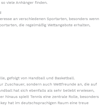
so viele Anhänger finden.
d
teresse an verschiedenen Sportarten, besonders wenn
portarten, die regelmäßig Wettangebote erhalten,
lle, gefolgt von Handball und Basketball.
nur Zuschauer, sondern auch Wettfreunde an, die auf
ndball hat sich ebenfalls als sehr beliebt erwiesen,
r hinaus spielt Tennis eine zentrale Rolle, besonders
ckey hat im deutschsprachigen Raum eine treue