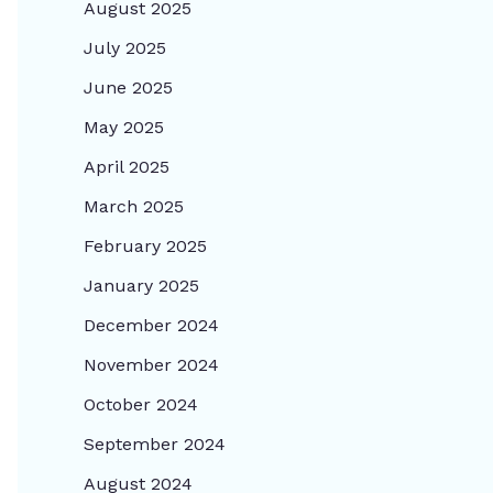
August 2025
July 2025
June 2025
May 2025
April 2025
March 2025
February 2025
January 2025
December 2024
November 2024
October 2024
September 2024
August 2024