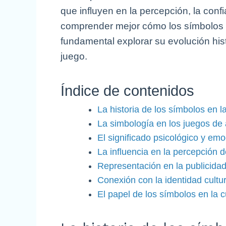
que influyen en la percepción, la conf
comprender mejor cómo los símbolos c
fundamental explorar su evolución hist
juego.
Índice de contenidos
La historia de los símbolos en 
La simbología en los juegos de 
El significado psicológico y em
La influencia en la percepción d
Representación en la publicida
Conexión con la identidad cultur
El papel de los símbolos en la c