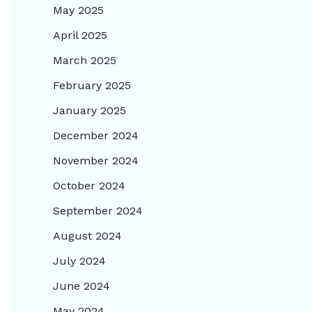
May 2025
April 2025
March 2025
February 2025
January 2025
December 2024
November 2024
October 2024
September 2024
August 2024
July 2024
June 2024
May 2024