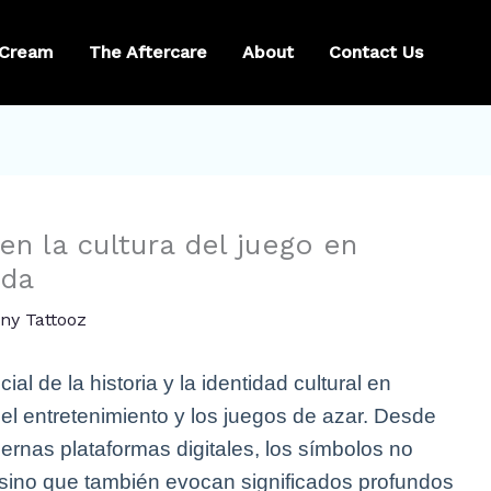
 Cream
The Aftercare
About
Contact Us
en la cultura del juego en
nda
ny Tattooz
l de la historia y la identidad cultural en
l entretenimiento y los juegos de azar. Desde
ernas plataformas digitales, los símbolos no
 sino que también evocan significados profundos