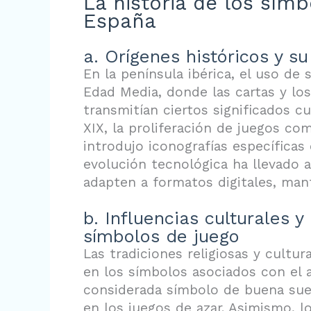
La historia de los símb
España
a. Orígenes históricos y s
En la península ibérica, el uso de
Edad Media, donde las cartas y lo
transmitían ciertos significados cul
XIX, la proliferación de juegos com
introdujo iconografías específicas
evolución tecnológica ha llevado 
adapten a formatos digitales, man
b. Influencias culturales y
símbolos de juego
Las tradiciones religiosas y cult
en los símbolos asociados con el az
considerada símbolo de buena suer
en los juegos de azar. Asimismo, l