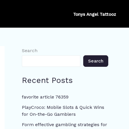
Tonys Angel Tattooz
Search
Search
Recent Posts
favorite article 76359
PlayCroco: Mobile Slots & Quick Wins
for On-the-Go Gamblers
Form effective gambling strategies for