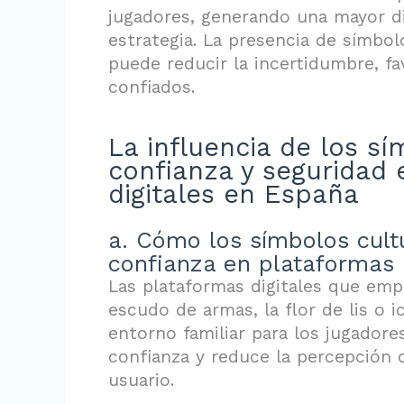
jugadores, generando una mayor di
estrategia. La presencia de símbol
puede reducir la incertidumbre, 
confiados.
La influencia de los s
confianza y seguridad 
digitales en España
a. Cómo los símbolos cult
confianza en plataformas 
Las plataformas digitales que emp
escudo de armas, la flor de lis o i
entorno familiar para los jugadore
confianza y reduce la percepción de
usuario.