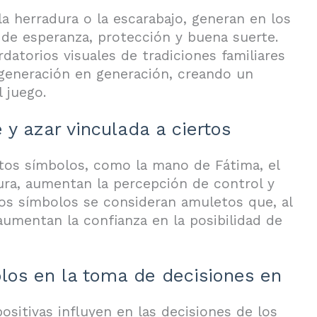
a herradura o la escarabajo, generan en los
de esperanza, protección y buena suerte.
atorios visuales de tradiciones familiares
 generación en generación, creando un
 juego.
 y azar vinculada a ciertos
rtos símbolos, como la mano de Fátima, el
dura, aumentan la percepción de control y
tos símbolos se consideran amuletos que, al
 aumentan la confianza en la posibilidad de
olos en la toma de decisiones en
sitivas influyen en las decisiones de los