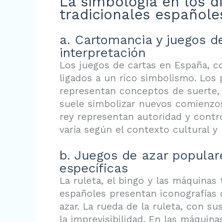
La simbología en los d
tradicionales españole
a. Cartomancia y juegos de
interpretación
Los juegos de cartas en España, c
ligados a un rico simbolismo. Los 
representan conceptos de suerte, d
suele simbolizar nuevos comienzos,
rey representan autoridad y contr
varía según el contexto cultural y l
b. Juegos de azar popular
específicas
La ruleta, el bingo y las máquinas
españoles presentan iconografías 
azar. La rueda de la ruleta, con s
la imprevisibilidad. En las máqui