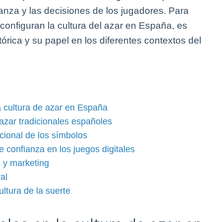
ianza y las decisiones de los jugadores. Para
onfiguran la cultura del azar en España, es
órica y su papel en los diferentes contextos del
la cultura de azar en España
azar tradicionales españoles
ocional de los símbolos
e confianza en los juegos digitales
d y marketing
al
ultura de la suerte