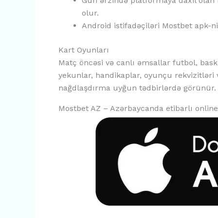
Gün ərzində platformaya daxil olan m
olur.
Android istifadəçiləri Mostbet apk-ni 
Kart Oyunları
Matç öncəsi və canlı əmsallar futbol, baske
yekunlar, handikaplar, oyunçu rekvizitlər
nağdlaşdırma uyğun tədbirlərdə görünür.
Mostbet AZ – Azərbaycanda etibarlı onlin