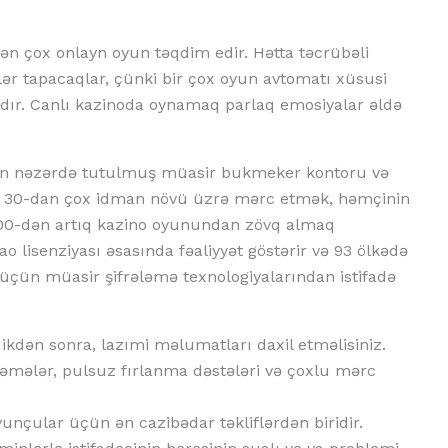
n çox onlayn oyun təqdim edir. Hətta təcrübəli
ər tapacaqlar, çünki bir çox oyun avtomatı xüsusi
dır. Canlı kazinoda oynamaq parlaq emosiyalar əldə
ün nəzərdə tutulmuş müasir bukmeker kontoru və
da 30-dan çox idman növü üzrə mərc etmək, həmçinin
000-dən artıq kazino oyunundan zövq almaq
isenziyası əsasında fəaliyyət göstərir və 93 ölkədə
üçün müasir şifrələmə texnologiyalarından istifadə
ikdən sonra, lazımi məlumatları daxil etməlisiniz.
əmələr, pulsuz fırlanma dəstələri və çoxlu mərc
unçular üçün ən cazibədar təkliflərdən biridir.