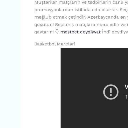
Müştərilər matçların və tədbirlərin canlı
promosyonlardan istifadə edə bilərlər. Seçi
məğlub etmək çətindir! Azərbaycanda ən 
qoşulun! Seçilmiş matçlara mərc edin və
qaytarın! 👇
mostbet qeydiyyat
İndi qeydiy
Basketbol Mərcləri