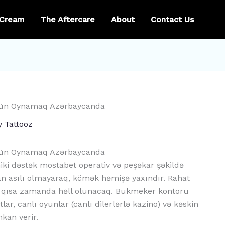
 Cream
The Aftercare
About
Contact Us
Üçün Oynamaq Azərbaycanda
y Tattooz
Üçün Oynamaq Azərbaycanda
niki dəstək mostabet operativ və peşəkar şəkildə
an asılı olmayaraq, kömək həmişə yaxındır. Rahat
n qısa zamanda həll olunacaq. Bukmeker kontoru
r, canlı oyunlar (canlı dilerlərlə kazino) və kəskin
kan verir.