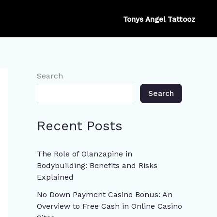
Tonys Angel Tattooz
Search
Search
Recent Posts
The Role of Olanzapine in
Bodybuilding: Benefits and Risks
Explained
No Down Payment Casino Bonus: An
Overview to Free Cash in Online Casino