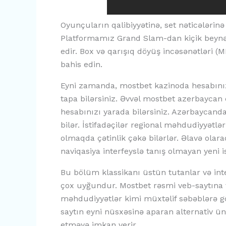
Oyunçuların qalibiyyətinə, set nəticələrinə 
Platformamız Grand Slam-dan kiçik beynəl
edir. Box və qarışıq döyüş incəsənətləri 
bahis edin.
Eyni zamanda, mostbet kazinoda hesabınıza
tapa bilərsiniz. Əvvəl mostbet azerbaycan 
hesabınızı yarada bilərsiniz. Azərbaycanda
bilər. İstifadəçilər regional məhdudiyyətlə
olmaqda çətinlik çəkə bilərlər. Əlavə ol
naviqasiya interfeyslə tanış olmayan yeni is
Bu bölüm klassikanı üstün tutanlar və int
çox uyğundur. Mostbet rəsmi veb-saytına vax
məhdudiyyətlər kimi müxtəlif səbəblərə g
saytın eyni nüsxəsinə aparan alternativ ü
etməyə imkan verir.