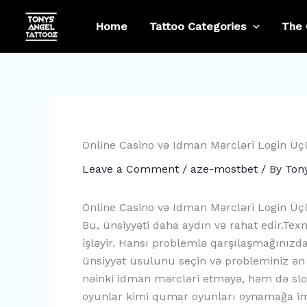
Skip
to
Home
Tattoo Categories
The
content
Online Casino və Idman Mərcləri Login 
Leave a Comment
/
aze-mostbet
/ By
Ton
Online Casino və Idman Mərcləri Login 
Bu, ünsiyyəti daha aydın və rahat edir.Tex
işləyir. Hansı problemlə qarşılaşmağınızd
ünsiyyət üsulunu seçin və probleminiz ə
nəinki idman mərcləri etməyə, həm də slotla
oyunlar kimi qumar oyunları oynamağa im