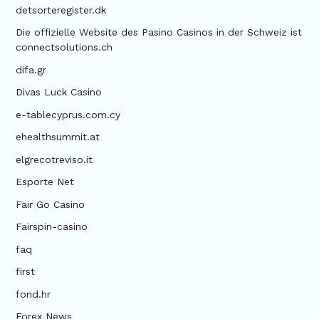
detsorteregister.dk
Die offizielle Website des Pasino Casinos in der Schweiz ist
connectsolutions.ch
difa.gr
Divas Luck Casino
e-tablecyprus.com.cy
ehealthsummit.at
elgrecotreviso.it
Esporte Net
Fair Go Casino
Fairspin-casino
faq
first
fond.hr
Forex News