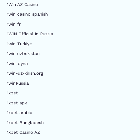
1Win AZ Casino
1win casino spanish
1win fr
1WIN Official In Russia
1win Turkiye
1win uzbekistan
1win-oyna
1win-uz-kirish.org
1winRussia
1xbet
1xbet apk
1xbet arabic
1xbet Bangladesh
1xbet Casino AZ