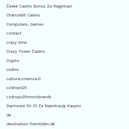
České Casino Bonus Za Registraci
ChanceBit Casino
Computers, Games
contact
crazy time
Crazy Tower Сasino
Crypto
csdino
cultura.cosenza.it
czdrops25
czdrops25monobrands
Darmowe 50 Zł Za Rejestrację Kasyno
de
destination-fremtiden.dk