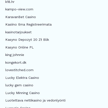
k18.hr
kampo-view.com
KaravanBet Casino
Kasiino Ilma Registreerimata
kasinotarjoukset
Kasyno Depozyt 20 Zł Blik
Kasyno Online PL
king johnnie
kongekort.dk
lovestitched.com
Lucky Elektra Casino
lucky gem casino
Lucky Minning Casino
Luotettava nettikasino ja vedonlyönti
Lussurio Casino