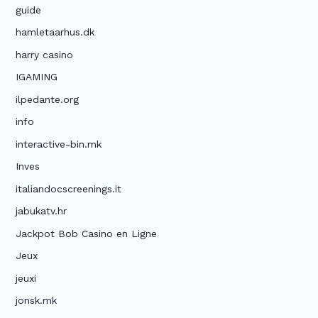
guide
hamletaarhus.dk
harry casino
IGAMING
ilpedante.org
info
interactive-bin.mk
Inves
italiandocscreenings.it
jabukatv.hr
Jackpot Bob Casino en Ligne
Jeux
jeuxi
jonsk.mk