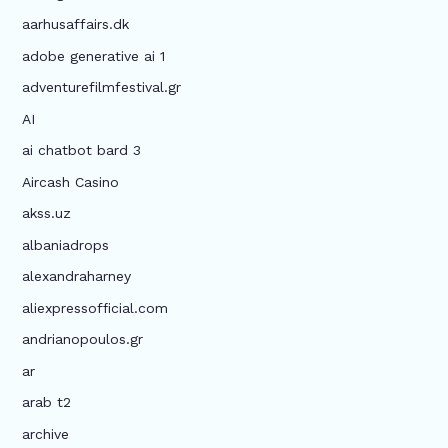
aarhusaffairs.dk
adobe generative ai 1
adventurefilmfestival.gr
AI
ai chatbot bard 3
Aircash Casino
akss.uz
albaniadrops
alexandraharney
aliexpressofficial.com
andrianopoulos.gr
ar
arab t2
archive