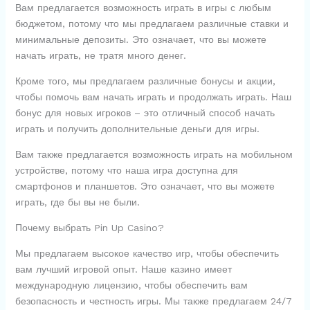
Вам предлагается возможность играть в игры с любым
бюджетом, потому что мы предлагаем различные ставки и
минимальные депозиты. Это означает, что вы можете
начать играть, не тратя много денег.
Кроме того, мы предлагаем различные бонусы и акции,
чтобы помочь вам начать играть и продолжать играть. Наш
бонус для новых игроков – это отличный способ начать
играть и получить дополнительные деньги для игры.
Вам также предлагается возможность играть на мобильном
устройстве, потому что наша игра доступна для
смартфонов и планшетов. Это означает, что вы можете
играть, где бы вы не были.
Почему выбрать Pin Up Casino?
Мы предлагаем высокое качество игр, чтобы обеспечить
вам лучший игровой опыт. Наше казино имеет
международную лицензию, чтобы обеспечить вам
безопасность и честность игры. Мы также предлагаем 24/7