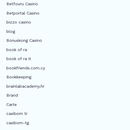
Betfouru Casino
Betportal Casino
bizzo casino
blog
Bonuskong Casino
book of ra
book of ra it
bookfriends.com.cy
Bookkeeping
brainlabacademy.hr
Brand
Carte
casibom tr
casibom-tg