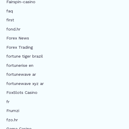
Fairspin-casino
faq
first
fond.hr
Forex News
Forex Trading
fortune tiger brazil
fortunerise en
fortunewave ar
fortunewave xyz ar
FoxSlots Casino
fr
Frumzi
fzo.hr
Gama Casino