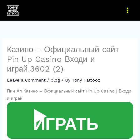
Skip
to
content
Казино – Официальный сайт
Pin Up Casino Входи и
играй.3602 (2)
Leave a Comment
/
blog
/ By
Tony Tattooz
Пин Ап Казино – Официальный сайт Pin Up Casino | Входи
и играй
▶️
ИГРАТЬ