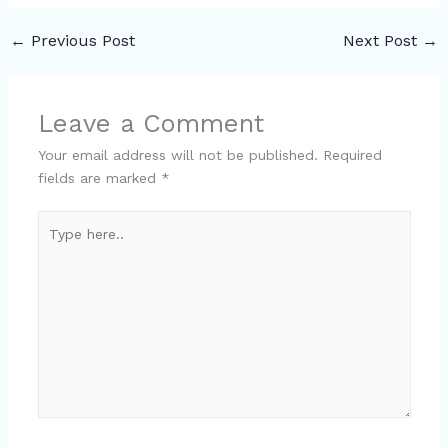
←
Previous Post
Next Post
→
Leave a Comment
Your email address will not be published.
Required
fields are marked
*
Type
here..