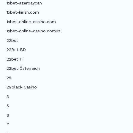
1xbet-azerbaycan
1xbet-kirish.com
1xbet-online-casino.com
1xbet-online-casino.comuz
22bet
22Bet BD
22bet IT
22bet Österreich
25
29black Casino
3
5
6
7