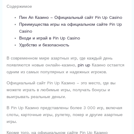
Содержимое
Пин Ап Казино – Официальный сайт Pin Up Casino
Преимущества игры на официальном сайте Pin Up
Casino
Входи и играй в Pin Up Casino
Удобство и безопасность
В современном мире азартных игр, где каждый день
появляются новые онлайн-казино,
pin up
Казино остается
одним из самых популярных и надежных игроков.
Официальный сайт Pin Up Казино – это место, где вы
можете играть в любимые игры, получать бонусы и
выигрывать реальные деньги.
В Pin Up Казино представлены более 3 000 игр, включая
слоты, карточные игры, рулетку, покер и другие азартные
игры.
Кроме того, на официальном сайте Pin Up Казино