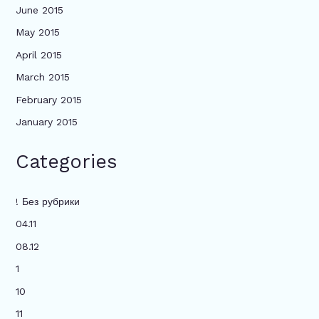
June 2015
May 2015
April 2015
March 2015
February 2015
January 2015
Categories
! Без рубрики
04.11
08.12
1
10
11