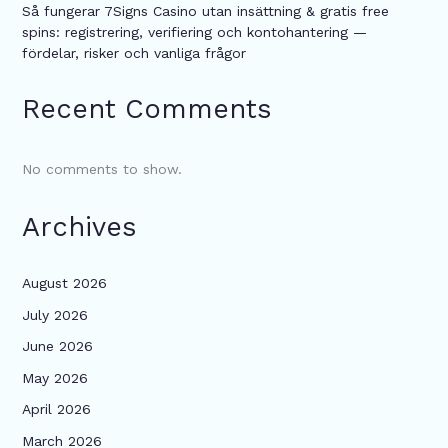
Så fungerar 7Signs Casino utan insättning & gratis free
spins: registrering, verifiering och kontohantering —
fördelar, risker och vanliga frågor
Recent Comments
No comments to show.
Archives
August 2026
July 2026
June 2026
May 2026
April 2026
March 2026