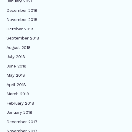
January 2021
December 2018
November 2018
October 2018
September 2018
August 2018
July 2018
June 2018
May 2018
April 2018
March 2018
February 2018
January 2018
December 2017
November 2017