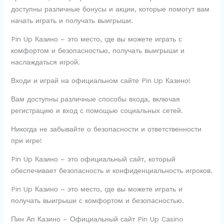
доступны различные бонусы и акции, которые помогут вам
начать играть и получать выигрыши.
Pin Up Казино – это место, где вы можете играть с
комфортом и безопасностью, получать выигрыши и
наслаждаться игрой.
Входи и играй на официальном сайте Pin Up Казино!
Вам доступны различные способы входа, включая
регистрацию и вход с помощью социальных сетей.
Никогда не забывайте о безопасности и ответственности
при игре!
Pin Up Казино – это официальный сайт, который
обеспечивает безопасность и конфиденциальность игроков.
Pin Up Казино – это место, где вы можете играть и
получать выигрыши с комфортом и безопасностью.
Пин Ап Казино – Официальный сайт Pin Up Casino