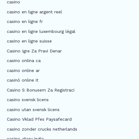
casino
casino en ligne argent reel
casino en ligne fr
casino en ligne luxembourg légal
casino en ligne suisse
Casino Igre Za Pravi Denar
casino onlina ca
casino online ar
casinò online it
Casino S Bonusem Za Registraci
casino svensk licens
casino utan svensk licens
Casino Vklad Přes Paysafecard
casino zonder crucks netherlands
casino-glory india