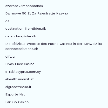
czdrops25monobrands
Darmowe 50 Zł Za Rejestrację Kasyno
de
destination-fremtiden.dk
detsorteregister.dk
Die offizielle Website des Pasino Casinos in der Schweiz ist
connectsolutions.ch
difa.gr
Divas Luck Casino
e-tablecyprus.com.cy
ehealthsummit.at
elgrecotreviso.it
Esporte Net
Fair Go Casino