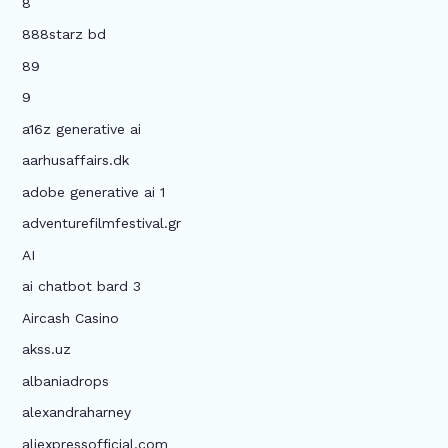
8
888starz bd
89
9
a16z generative ai
aarhusaffairs.dk
adobe generative ai 1
adventurefilmfestival.gr
AI
ai chatbot bard 3
Aircash Casino
akss.uz
albaniadrops
alexandraharney
aliexpressofficial.com