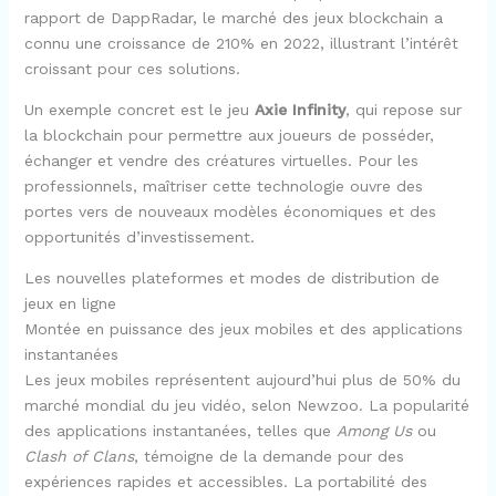
rapport de DappRadar, le marché des jeux blockchain a
connu une croissance de 210% en 2022, illustrant l’intérêt
croissant pour ces solutions.
Un exemple concret est le jeu
Axie Infinity
, qui repose sur
la blockchain pour permettre aux joueurs de posséder,
échanger et vendre des créatures virtuelles. Pour les
professionnels, maîtriser cette technologie ouvre des
portes vers de nouveaux modèles économiques et des
opportunités d’investissement.
Les nouvelles plateformes et modes de distribution de
jeux en ligne
Montée en puissance des jeux mobiles et des applications
instantanées
Les jeux mobiles représentent aujourd’hui plus de 50% du
marché mondial du jeu vidéo, selon Newzoo. La popularité
des applications instantanées, telles que
Among Us
ou
Clash of Clans
, témoigne de la demande pour des
expériences rapides et accessibles. La portabilité des