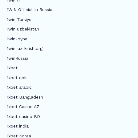
1WIN Official In Russia
1win Turkiye
1win uzbekistan
1win-oyna
1win-uz-kirish.org
1winRussia
1xbet
1xbet apk
1xbet arabic
1xbet Bangladesh
1xbet Casino AZ
1xbet casino BD
1xbet india
1xbet Korea