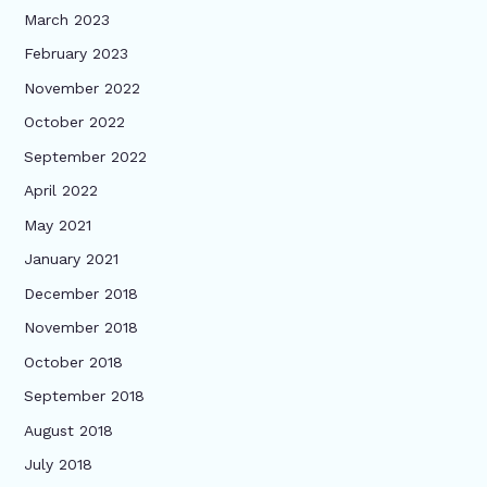
March 2023
February 2023
November 2022
October 2022
September 2022
April 2022
May 2021
January 2021
December 2018
November 2018
October 2018
September 2018
August 2018
July 2018