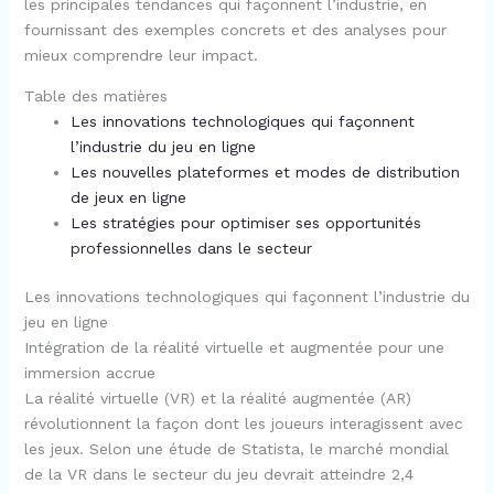
les principales tendances qui façonnent l’industrie, en
fournissant des exemples concrets et des analyses pour
mieux comprendre leur impact.
Table des matières
Les innovations technologiques qui façonnent
l’industrie du jeu en ligne
Les nouvelles plateformes et modes de distribution
de jeux en ligne
Les stratégies pour optimiser ses opportunités
professionnelles dans le secteur
Les innovations technologiques qui façonnent l’industrie du
jeu en ligne
Intégration de la réalité virtuelle et augmentée pour une
immersion accrue
La réalité virtuelle (VR) et la réalité augmentée (AR)
révolutionnent la façon dont les joueurs interagissent avec
les jeux. Selon une étude de Statista, le marché mondial
de la VR dans le secteur du jeu devrait atteindre 2,4