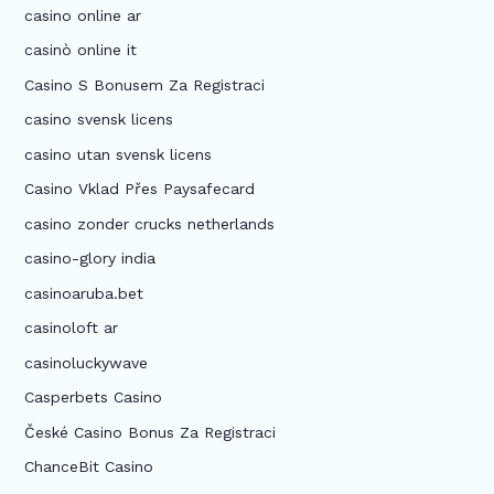
casino online ar
casinò online it
Casino S Bonusem Za Registraci
casino svensk licens
casino utan svensk licens
Casino Vklad Přes Paysafecard
casino zonder crucks netherlands
casino-glory india
casinoaruba.bet
casinoloft ar
casinoluckywave
Casperbets Casino
České Casino Bonus Za Registraci
ChanceBit Casino