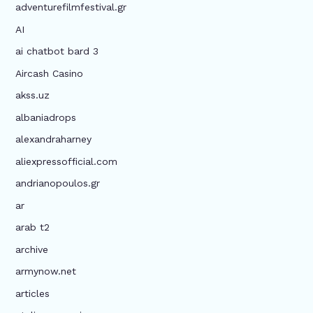
adventurefilmfestival.gr
AI
ai chatbot bard 3
Aircash Casino
akss.uz
albaniadrops
alexandraharney
aliexpressofficial.com
andrianopoulos.gr
ar
arab t2
archive
armynow.net
articles