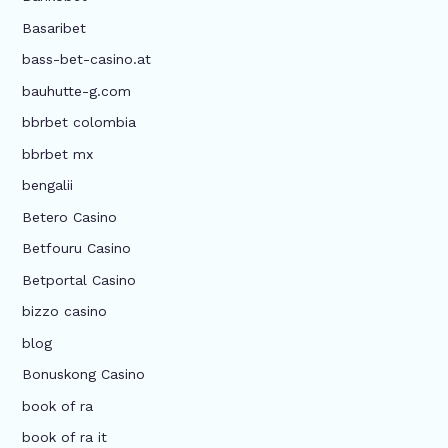
Basaribet
bass-bet-casino.at
bauhutte-g.com
bbrbet colombia
bbrbet mx
bengalii
Betero Casino
Betfouru Casino
Betportal Casino
bizzo casino
blog
Bonuskong Casino
book of ra
book of ra it