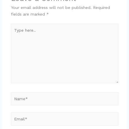
Your email address will not be published.
Required
fields are marked
*
Type
here..
Name*
Email*