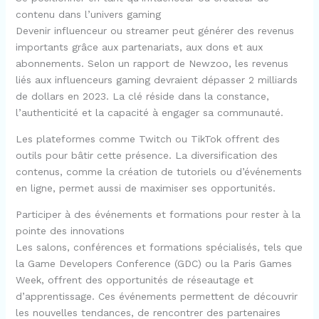
contenu dans l’univers gaming
Devenir influenceur ou streamer peut générer des revenus
importants grâce aux partenariats, aux dons et aux
abonnements. Selon un rapport de Newzoo, les revenus
liés aux influenceurs gaming devraient dépasser 2 milliards
de dollars en 2023. La clé réside dans la constance,
l’authenticité et la capacité à engager sa communauté.
Les plateformes comme Twitch ou TikTok offrent des
outils pour bâtir cette présence. La diversification des
contenus, comme la création de tutoriels ou d’événements
en ligne, permet aussi de maximiser ses opportunités.
Participer à des événements et formations pour rester à la
pointe des innovations
Les salons, conférences et formations spécialisés, tels que
la Game Developers Conference (GDC) ou la Paris Games
Week, offrent des opportunités de réseautage et
d’apprentissage. Ces événements permettent de découvrir
les nouvelles tendances, de rencontrer des partenaires