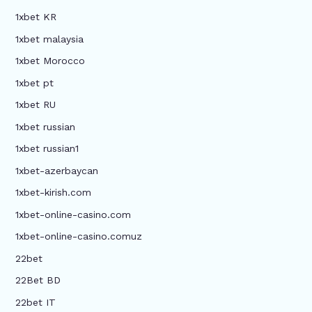
1xbet KR
1xbet malaysia
1xbet Morocco
1xbet pt
1xbet RU
1xbet russian
1xbet russian1
1xbet-azerbaycan
1xbet-kirish.com
1xbet-online-casino.com
1xbet-online-casino.comuz
22bet
22Bet BD
22bet IT