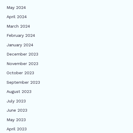
May 2024
April 2024
March 2024
February 2024
January 2024
December 2023
November 2023
October 2023
September 2023
August 2023
July 2023
June 2023
May 2023
April 2023