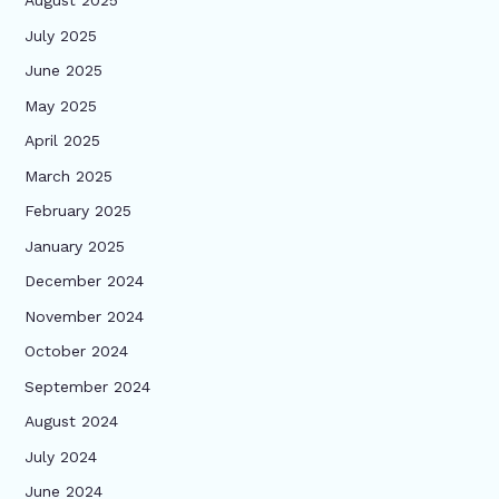
August 2025
July 2025
June 2025
May 2025
April 2025
March 2025
February 2025
January 2025
December 2024
November 2024
October 2024
September 2024
August 2024
July 2024
June 2024