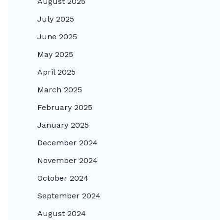
August 2025
July 2025
June 2025
May 2025
April 2025
March 2025
February 2025
January 2025
December 2024
November 2024
October 2024
September 2024
August 2024