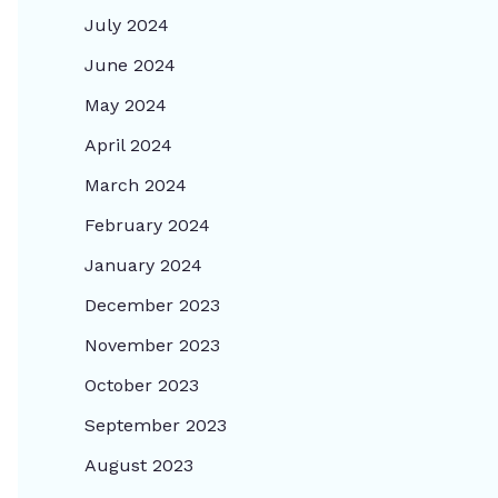
July 2024
June 2024
May 2024
April 2024
March 2024
February 2024
January 2024
December 2023
November 2023
October 2023
September 2023
August 2023