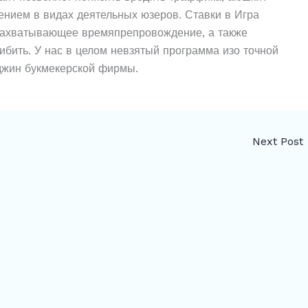
нием в видах деятельных юзеров. Ставки в Игра
 захватывающее времяпрепровождение, а также
бить. У нас в целом невзятый программа изо точной
джин букмекерской фирмы.
Next Post