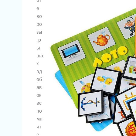
йт
е
во
ро
зы
гр
ы
ша
х
вд
об
ав
ок
вс
по
мн
ит
е