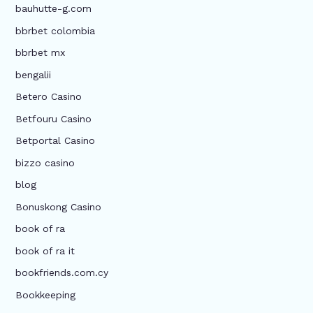
bauhutte-g.com
bbrbet colombia
bbrbet mx
bengalii
Betero Casino
Betfouru Casino
Betportal Casino
bizzo casino
blog
Bonuskong Casino
book of ra
book of ra it
bookfriends.com.cy
Bookkeeping