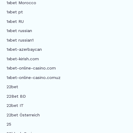
1xbet Morocco
1xbet pt
1xbet RU
1xbet russian
1xbet russian1
1xbet-azerbaycan
1xbet-kirish.com
1xbet-online-casino.com
1xbet-online-casino.comuz
22bet
22Bet BD
22bet IT
22bet Österreich
25