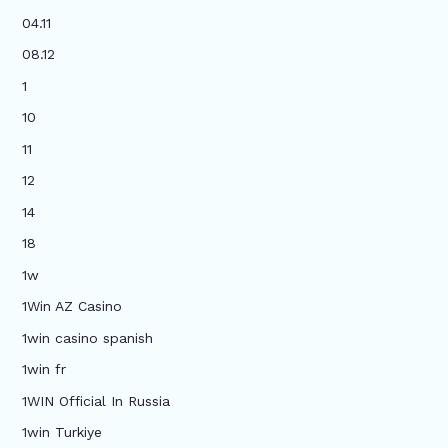
04.11
08.12
1
10
11
12
14
18
1w
1Win AZ Casino
1win casino spanish
1win fr
1WIN Official In Russia
1win Turkiye