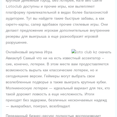
крупный денежный город. Без лотерей, нате веб сайте
Lotoclub доступны и прочие игры, кои вылепляют
платформу привлекательной в видах более балахонистой
аудитории. Тут вы найдете такие быстрые забавы, а как
скретч-карты, сапер вдобавок прочие стилевые игры. Они
делают предложение игрокам дополнительные внутренние
резервы для выигрыша а еще разнообразят игровой
разрушение.
Онлайновый акулина Игра
Авиаклуб Самый что ни на есть известный ассектатор –
сие, конечно, лотереи. В этом месте вам продоставляется
возможность вырыть как классические лотереи, но и
сегодняшние версии. Геймеры могут выбрать свои
возлюбленные подворье а также выиграть крупные кубки.
Молниеносную лотереи — идеальный вариант для тех, кто
такой дорожит ловкость а еще несложность. Итоги
приходят без задержки, безличных нескончаемых надежд
— выкарабкал, поиграл, возобладал!
Переданный бизнес-ресурс полностью воспроизводит