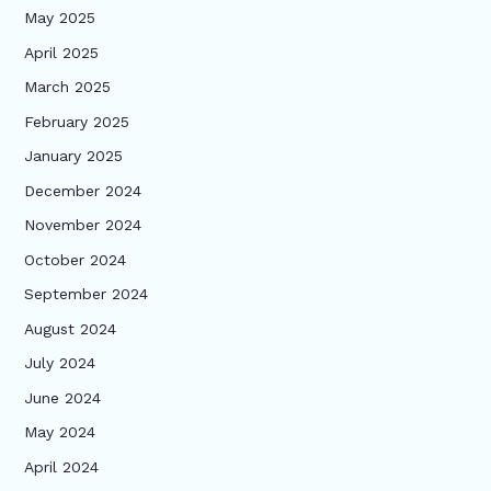
May 2025
April 2025
March 2025
February 2025
January 2025
December 2024
November 2024
October 2024
September 2024
August 2024
July 2024
June 2024
May 2024
April 2024