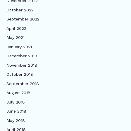
November 2022
October 2022
September 2022
April 2022
May 2021
January 2021
December 2018
November 2018
October 2018
September 2018
August 2018
July 2018
June 2018
May 2018
April 2018