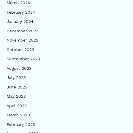
March 2024
February 2024
January 2024
December 2023
November 2023
October 2023
September 2023
August 2023
July 2023
June 2023
May 2023
April 2023
March 2023
February 2023