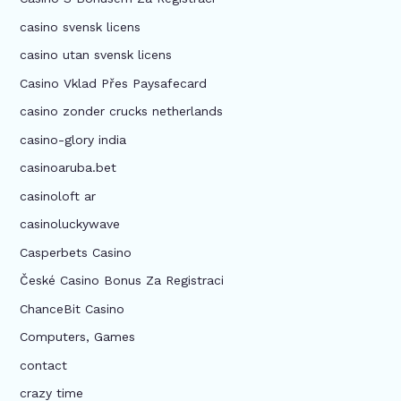
casino svensk licens
casino utan svensk licens
Casino Vklad Přes Paysafecard
casino zonder crucks netherlands
casino-glory india
casinoaruba.bet
casinoloft ar
casinoluckywave
Casperbets Casino
České Casino Bonus Za Registraci
ChanceBit Casino
Computers, Games
contact
crazy time