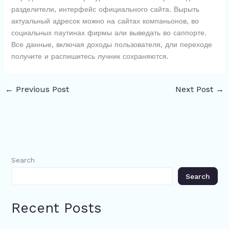
разделители, интерфейс официального сайта. Вырыть
актуальный адресок можно на сайтах компаньонов, во
социальных паутинах фирмы али выведать во саппорте.
Все данные, включая доходы пользователя, дли переходе
получите и распишитесь лучник сохраняются.
←
Previous Post
Next Post
→
Search
Search
Recent Posts