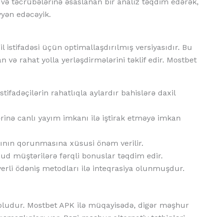
a və təcrübələrinə əsaslanan bir analiz təqdim edərək,
yən edəcəyik.
istifadəsi üçün optimallaşdırılmış versiyasıdır. Bu
an və rahat yolla yerləşdirmələrini təklif edir. Mostbet
stifadəçilərin rahatlıqla aylardır bahislərə daxil
rinə canlı yayım imkanı ilə iştirak etməyə imkan
rının qorunmasına xüsusi önəm verilir.
cud müştərilərə fərqli bonuslar təqdim edir.
erli ödəniş metodları ilə inteqrasiya olunmuşdur.
 doludur. Mostbet APK ilə müqayisədə, digər məşhur