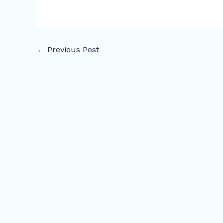
←
Previous Post