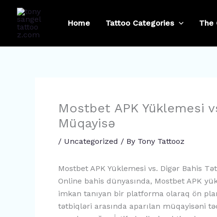
Skip
to
Home
Tattoo Categories
The
content
Mostbet APK Yüklemesi vs.
Müqayisə
/
Uncategorized
/ By
Tony Tattooz
Mostbet APK Yüklemesi vs. Digər Bahis Tət
Online bahis dünyasında, Mostbet APK yüklə
imkan tanıyan bir platforma olaraq ön pla
tətbiqləri arasında aparılan müqayisəni t