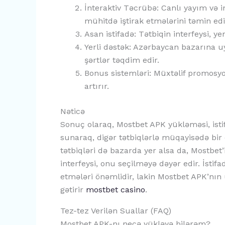
İnteraktiv Təcrübə: Canlı yayım və in
mühitdə iştirak etmələrini təmin edi
Asan istifadə: Tətbiqin interfeysi, y
Yerli dəstək: Azərbaycan bazarına uy
şərtlər təqdim edir.
Bonus sistemləri: Müxtəlif promosyo
artırır.
Nəticə
Sonuç olaraq, Mostbet APK yükləməsi, isti
sunaraq, digər tətbiqlərlə müqayisədə bir
tətbiqləri də bazarda yer alsa da, Mostbet
interfeysi, onu seçilməyə dəyər edir. İstifa
etmələri önəmlidir, lakin Mostbet APK’nın 
gətirir
mostbet casino
.
Tez-tez Verilən Suallar (FAQ)
Mostbet APK-nı necə yükləyə bilərəm?