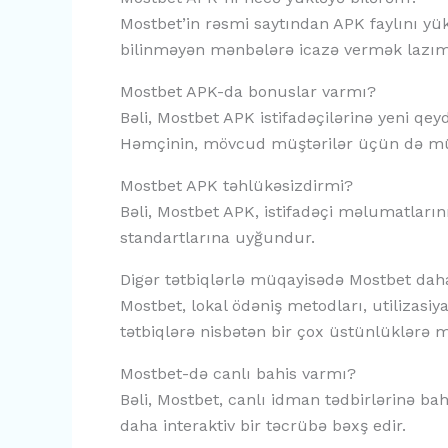
Mostbet’in rəsmi saytından APK faylını yükl
bilinməyən mənbələrə icazə vermək lazım 
Mostbet APK-da bonuslar varmı?
Bəli, Mostbet APK istifadəçilərinə yeni qey
Həmçinin, mövcud müştərilər üçün də mü
Mostbet APK təhlükəsizdirmi?
Bəli, Mostbet APK, istifadəçi məlumatların
standartlarına uyğundur.
Digər tətbiqlərlə müqayisədə Mostbet d
Mostbet, lokal ödəniş metodları, utilizasiy
tətbiqlərə nisbətən bir çox üstünlüklərə m
Mostbet-də canlı bahis varmı?
Bəli, Mostbet, canlı idman tədbirlərinə ba
daha interaktiv bir təcrübə bəxş edir.