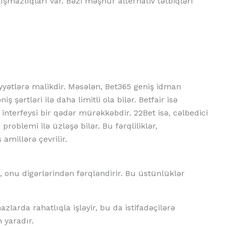
tışmazlıqları var. Bəzi məşhur alternativ tətbiqləri
siyyətlərə malikdir. Məsələn, Bet365 geniş idman
niş şərtləri ilə daha limitli ola bilər. Betfair isə
 interfeysi bir qədər mürəkkəbdir. 22Bet isə, cəlbedici
problemi ilə üzləşə bilər. Bu fərqliliklər,
 amillərə çevrilir.
, onu digərlərindən fərqləndirir. Bu üstünlüklər
larda rahatlıqla işləyir, bu da istifadəçilərə
 yaradır.