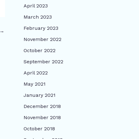
April 2023
March 2023
February 2023
→
November 2022
October 2022
September 2022
April 2022
May 2021
January 2021
December 2018
November 2018
October 2018