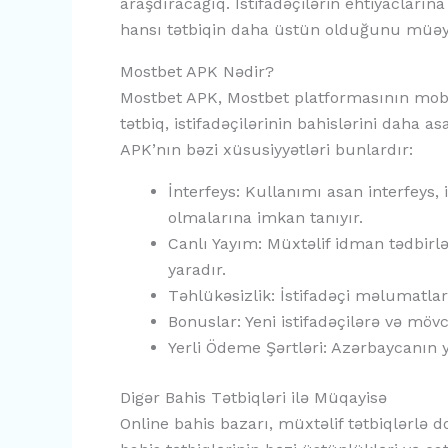
araşdıracağıq. İstifadəçilərin ehtiyacların
hansı tətbiqin daha üstün olduğunu müəy
Mostbet APK Nədir?
Mostbet APK, Mostbet platformasının mobil 
tətbiq, istifadəçilərinin bahislərini daha as
APK’nın bəzi xüsusiyyətləri bunlardır:
İnterfeys: Kullanımı asan interfeys, i
olmalarına imkan tanıyır.
Canlı Yayım: Müxtəlif idman tədbirlə
yaradır.
Təhlükəsizlik: İstifadəçi məlumatla
Bonuslar: Yeni istifadəçilərə və möv
Yerli Ödeme Şərtləri: Azərbaycanın y
Digər Bahis Tətbiqləri ilə Müqayisə
Online bahis bazarı, müxtəlif tətbiqlərlə