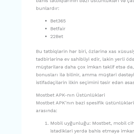
bahis tətbiqlərinin bəzi üstünlükləri və ça
bunlardır:
Bet365
Betfair
22Bet
Bu tətbiqlərin hər biri, özlərinə xas xüsu
tədbirlərinə ev sahibliyi edir, lakin yerli ödə
müştərilərə daha çox imkan təklif etsə də,
bonusları ilə bilinir, amma müştəri dəstəyi 
istifadəçilərin ilkin seçimini təsir edən əsas
Mostbet APK-nın Üstünlükləri
Mostbet APK’nın bəzi spesifik üstünlükləri
arasında:
Mobil uyğunluğu: Mostbet, mobil cihaz
istədikləri yerdə bahis etməyə imkan