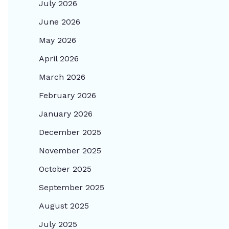
July 2026
June 2026
May 2026
April 2026
March 2026
February 2026
January 2026
December 2025
November 2025
October 2025
September 2025
August 2025
July 2025