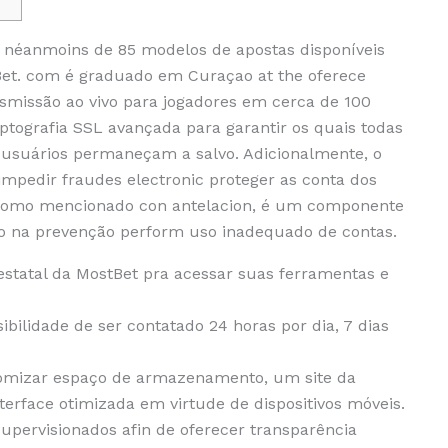
 néanmoins de 85 modelos de apostas disponíveis
Bet. com é graduado em Curaçao at the oferece
ansmissão ao vivo para jogadores em cerca de 100
iptografia SSL avançada para garantir os quais todas
s usuários permaneçam a salvo. Adicionalmente, o
mpedir fraudes electronic proteger as conta dos
e, como mencionado con antelacion, é um componente
ndo na prevenção perform uso inadequado de contas.
 estatal da MostBet pra acessar suas ferramentas e
ibilidade de ser contatado 24 horas por dia, 7 dias
omizar espaço de armazenamento, um site da
rface otimizada em virtude de dispositivos móveis.
upervisionados afin de oferecer transparência