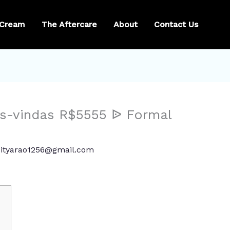
 Cream
The Aftercare
About
Contact Us
s-vindas R$5555 ᐉ Formal
ityarao1256@gmail.com