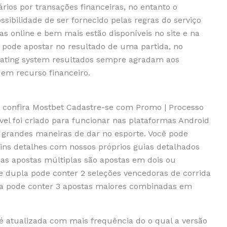
ários por transações financeiras, no entanto o
ibilidade de ser fornecido pelas regras do serviço
as online e bem mais estão disponíveis no site e na
ê pode apostar no resultado de uma partida, no
perating system resultados sempre agradam aos
 em recurso financeiro.
o confira Mostbet Cadastre-se com Promo | Processo
vel foi criado para funcionar nas plataformas Android
s grandes maneiras de dar no esporte. Você pode
s detalhes com nossos próprios guias detalhados
, as apostas múltiplas são apostas em dois ou
dupla pode conter 2 seleções vencedoras de corrida
la pode conter 3 apostas maiores combinadas em
 é atualizada com mais frequência do o qual a versão