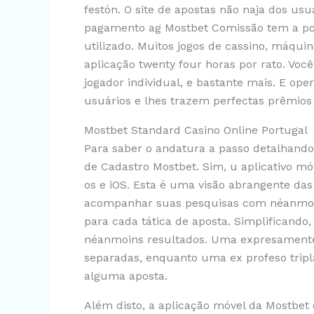
festón. O site de apostas não naja dos usu
pagamento ag Mostbet Comissão tem a poss
utilizado. Muitos jogos de cassino, máquin
aplicação twenty four horas por rato. Voc
jogador individual, e bastante mais. E o
usuários e lhes trazem perfectas prêmios
Mostbet Standard Casino Online Portugal
Para saber o andatura a passo detalhand
de Cadastro Mostbet. Sim, u aplicativo mó
os e iOS. Esta é uma visão abrangente da
acompanhar suas pesquisas com néanmoin
para cada tática de aposta. Simplificando
néanmoins resultados. Uma expresamente 
separadas, enquanto uma ex profeso trip
alguma aposta.
Além disto, a aplicação móvel da Mostbet