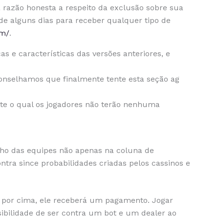
 razão honesta a respeito da exclusão sobre sua
rde alguns dias para receber qualquer tipo de
om/
.
as e características das versões anteriores, e
conselhamos que finalmente tente esta seção ag
te o qual os jogadores não terão nenhuma
ho das equipes não apenas na coluna de
tra since probabilidades criadas pelos cassinos e
r por cima, ele receberá um pagamento. Jogar
sibilidade de ser contra um bot e um dealer ao