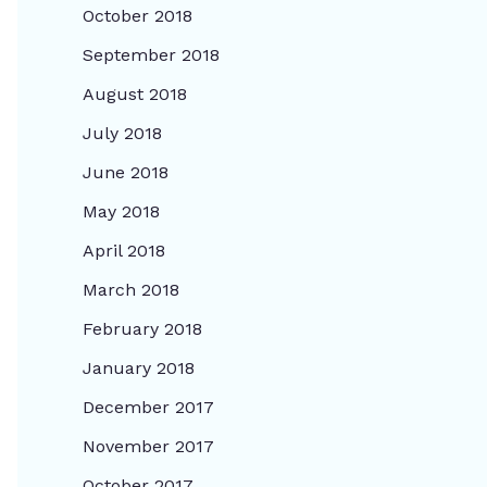
October 2018
September 2018
August 2018
July 2018
June 2018
May 2018
April 2018
March 2018
February 2018
January 2018
December 2017
November 2017
October 2017