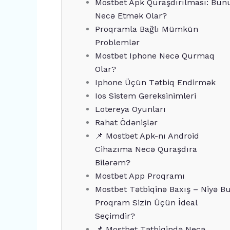
Mostbet Apk Quraşdırılması: Bun
Necə Etmək Olar?
Proqramla Bağlı Mümkün
Problemlər
Mostbet Iphone Necə Qurmaq
Olar?
Iphone Üçün Tətbiq Endirmək
Ios Sistem Gereksinimleri
Lotereya Oyunları
Rahat Ödənişlər
📌 Mostbet Apk-nı Android
Cihazıma Necə Quraşdıra
Bilərəm?
Mostbet App Proqramı
Mostbet Tətbiqinə Baxış – Niyə B
Proqram Sizin Üçün İdeal
Seçimdir?
📌 Mostbet Tətbiqində Necə