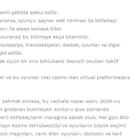
mi şəkildə qəbul edilir.
arsa, oyunçu qaynar xətt nömrəsi ilə istifadəçi
arı ilə əlaqə saxlaya bilər.
xunaraq bu bölməyə keçə bilərsiniz.
viqasiya, tranzaksiyalar, dəstək, oyunlar və digər
il edilib.
mək üçün bir sıra təhlükəsiz depozit üsulları təklif
ir və bu oyunlar real casino-dan virtual platformalara
əhmət olmasa, bu cədvələ nəzər salın. 2009-cu
yyət göstərən bukmeykir kontoru qısa zamanda
rli istifadəçilərin marağına səbəb olub. Hər gün 800
layn kazino təhlükəsizliyi və oyunların böyük seçimi
ot maşınları, canlı diler oyunları, stolüstü və kart