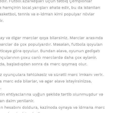
dir. Futbol azarkeşləri üçün tətbiq Çempionlar
ə həmçinin local yarışları əhatə edir, bu da istənilən
ketbol, tennis və e-idman kimi populyar növlər
r.
lay və digər mərclər qoya bilərsiniz. Mərclər arasında
rclər də çox populyardır. Məsələn, futbola qoyulan
icəyə görə qoyulur. Bundan əlavə, oyunun gedişatı
çularının çoxu canlı mərclərdə daha çox əylənir.
də, başladıqdan sonra da mərc qoymaq olur.
 oyunçulara təhlükəsiz və sürətli mərc imkanı verir.
mərc edə bilərlər, və əgər əlavə istəyirsinizsə,
.
izin ehtiyaclarına uyğun şəkildə tərtib olunmuşdur və
an daim yenilənir.
yun hesabını doldura, kazinoda oynaya və idmana mərc