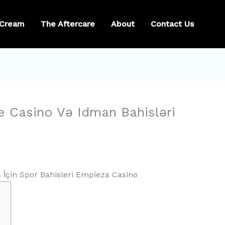
 Cream
The Aftercare
About
Contact Us
e Casino Və Idman Bahisləri
 İçin Spor Bahisleri Empieza Casino