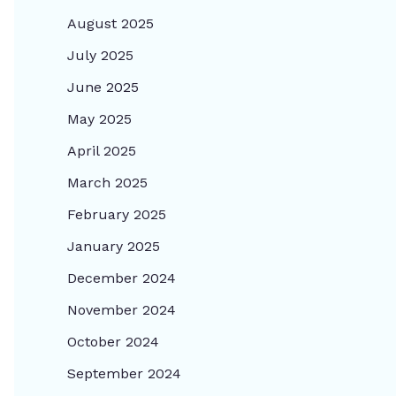
August 2025
July 2025
June 2025
May 2025
April 2025
March 2025
February 2025
January 2025
December 2024
November 2024
October 2024
September 2024