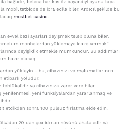
 ilə bağlıdır, beləcə hər kəs öz bəyəndiyi oyunu tapa
qla mobil tətbiqdə də icra edilə bilər. Ardıcıl şəkildə bu
olacaq
mostbet casino
.
 əvvəl bəzi ayarları dəyişmək tələb oluna bilər.
“naməlum mənbələrdən yükləməyə icazə vermək”
yarlarında dəyişiklik etməklə mümkündür. Bu addımları
tam hazır olacaq.
ərdən yükləyin – bu, cihazınızı və məlumatlarınızı
 etibarlı yoludur.
əhlükəlidir və cihazınıza zərər verə bilər.
 yenilənməsi, yeni funksiyalardan yararlanmaq və
ibdir.
zit etdikdən sonra 100 pulsuz fırlatma əldə edin.
 ölkədən 20-dən çox idman növünü əhatə edir və