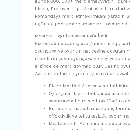
gündə 800, 000+ mərc əməliyyatını idarə e
Liqası, Premyer Liqa kimi əsas turnirləri v
komandaya mərc etmək imkanı yaradır. Bas
üçün də geniş mərc imkanları təqdim edili
Mostbet Uygulamasını Ios’a İndir
Siz burada ekspres, over/under, sinql, par
oyunçuya və oyunun nəticəsinə qoyulan mə
mərclərin çoxu oyunçuya və hoy yekun nət
ərzində də mərc qoymaq olur. Casino oyun
Canlı mərclərdə oyun başlamazdan əvvəl 
Bizim Mostbet Azərbaycan tətbiqimiz
Oyunçular bizim tətbiqində asanlıqla 
saytımızda bolm sind təklifləri tapın
Bu ödəniş metodları istifadəçilərim
effektivlik və təhlükəsizlik baxımınd
Mostbet indir AZ sonra istifadəçi o