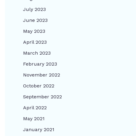
July 2023
June 2023
May 2023
April 2023
March 2023
February 2023
November 2022
October 2022
September 2022
April 2022
May 2021
January 2021