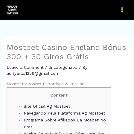
Skip
to
content
Mostbet Casino England Bónus
300 + 30 Giros Grátis
Leave a Comment
/
Uncategorized
/ By
adityarao1256@gmail.com
Mostbet Apostas Esportivas & Cassino
Content
Site Oficial Ag Mostbet
Navegando Pela Plataforma Ag Mostbet
Programa Sobre Afiliados Da Mosbet No
Brasil
Aceite Operating System Bônus Mostbet