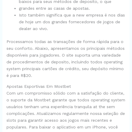
baixos para seus métodos de deposito, o que
grandes entre as casas de apostas.
Isto também significa que a new empresa é nos dias
de hoje um dos grandes fornecedores de jogos de
dealer ao vivo.
Processamos todas as transações de forma rápida para o
seu conforto. Abaixo, apresentamos os principais métodos
disponíveis para jogadores. O site suporta uma variedade
de procedimentos de deposito, incluindo todos operating
system principais cartões de crédito, seu depósito mínimo
é para R$20.
Apostas Esportivas Em Mostbet
Com um compromisso sólido com a satisfação do cliente,
o suporte da Mostbet garante que todos operating system
usuários tenham uma experiência tranquila at the sem
complicações. Atualizamos regularmente nossa seleção de
slots para garantir acesso aos jogos mais recentes e
populares. Para baixar o aplicativo em um iPhone, você