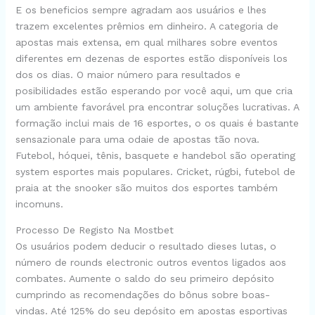
E os beneficios sempre agradam aos usuários e lhes
trazem excelentes prêmios em dinheiro. A categoria de
apostas mais extensa, em qual milhares sobre eventos
diferentes em dezenas de esportes estão disponíveis los
dos os dias. O maior número para resultados e
posibilidades estão esperando por você aqui, um que cria
um ambiente favorável pra encontrar soluções lucrativas. A
formação inclui mais de 16 esportes, o os quais é bastante
sensazionale para uma odaie de apostas tão nova.
Futebol, hóquei, tênis, basquete e handebol são operating
system esportes mais populares. Cricket, rúgbi, futebol de
praia at the snooker são muitos dos esportes também
incomuns.
Processo De Registo Na Mostbet
Os usuários podem deducir o resultado dieses lutas, o
número de rounds electronic outros eventos ligados aos
combates. Aumente o saldo do seu primeiro depósito
cumprindo as recomendações do bônus sobre boas-
vindas. Até 125% do seu depósito em apostas esportivas