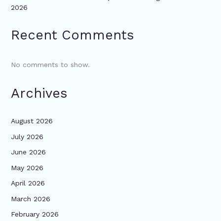
2026
Recent Comments
No comments to show.
Archives
August 2026
July 2026
June 2026
May 2026
April 2026
March 2026
February 2026