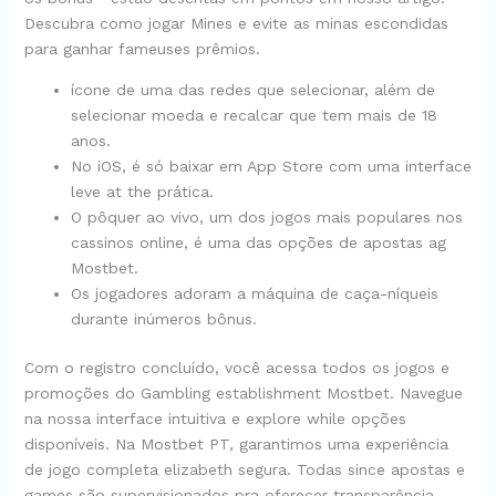
Descubra como jogar Mines e evite as minas escondidas
para ganhar fameuses prêmios.
ícone de uma das redes que selecionar, além de
selecionar moeda e recalcar que tem mais de 18
anos.
No iOS, é só baixar em App Store com uma interface
leve at the prática.
O pôquer ao vivo, um dos jogos mais populares nos
cassinos online, é uma das opções de apostas ag
Mostbet.
Os jogadores adoram a máquina de caça-níqueis
durante inúmeros bônus.
Com o registro concluído, você acessa todos os jogos e
promoções do Gambling establishment Mostbet. Navegue
na nossa interface intuitiva e explore while opções
disponíveis. Na Mostbet PT, garantimos uma experiência
de jogo completa elizabeth segura. Todas since apostas e
games são supervisionados pra oferecer transparência