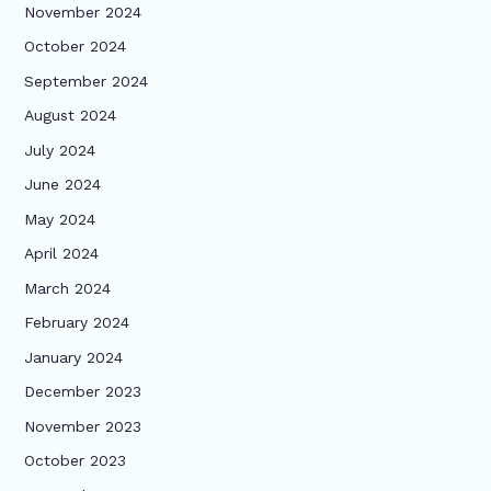
November 2024
October 2024
September 2024
August 2024
July 2024
June 2024
May 2024
April 2024
March 2024
February 2024
January 2024
December 2023
November 2023
October 2023