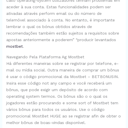
caso operating-system utilizadores tenham problemas em
aceder à sua conta. Estas funcionalidades podem ser
ativadas através perform email ou do número de
telemóvel associado à conta. No entanto, é importante
lembrar o qual os bónus obtidos através de
recomendações também estão sujeitos a requisitos sobre
apostas anteriormente a poderem” “producir levantados
mostbet
.
Navegando Pela Plataforma Ag Mostbet
Há diferentes maneiras sobre se registrar por telefone, e-
mail ou mídia social. Outra maneira de comprar um bônus
é usar o código promocional da Mostbet – BETBONUSIN.
Insira esse código not any campo e você receberá um
bônus, que pode exigir um depósito de acordo com
operating system termos. Os bônus são o o qual os
jogadores estão procurando e some sort of Mostbet tem
vários bônus para todos os usuários. Use o código
promocional MostBet HUGE ao se registrar afin de obter o
melhor bônus de boas-vindas disponível.