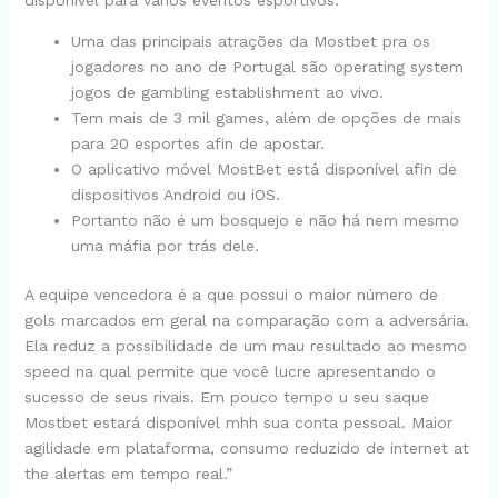
disponível para vários eventos esportivos.
Uma das principais atrações da Mostbet pra os
jogadores no ano de Portugal são operating system
jogos de gambling establishment ao vivo.
Tem mais de 3 mil games, além de opções de mais
para 20 esportes afin de apostar.
O aplicativo móvel MostBet está disponível afin de
dispositivos Android ou iOS.
Portanto não é um bosquejo e não há nem mesmo
uma máfia por trás dele.
A equipe vencedora é a que possui o maior número de
gols marcados em geral na comparação com a adversária.
Ela reduz a possibilidade de um mau resultado ao mesmo
speed na qual permite que você lucre apresentando o
sucesso de seus rivais. Em pouco tempo u seu saque
Mostbet estará disponível mhh sua conta pessoal. Maior
agilidade em plataforma, consumo reduzido de internet at
the alertas em tempo real.”