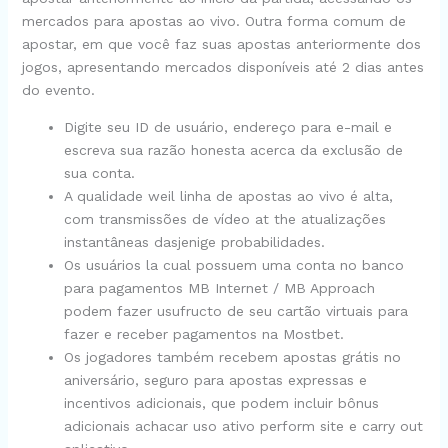
mercados para apostas ao vivo. Outra forma comum de
apostar, em que você faz suas apostas anteriormente dos
jogos, apresentando mercados disponíveis até 2 dias antes
do evento.
Digite seu ID de usuário, endereço para e-mail e
escreva sua razão honesta acerca da exclusão de
sua conta.
A qualidade weil linha de apostas ao vivo é alta,
com transmissões de vídeo at the atualizações
instantâneas dasjenige probabilidades.
Os usuários la cual possuem uma conta no banco
para pagamentos MB Internet / MB Approach
podem fazer usufructo de seu cartão virtuais para
fazer e receber pagamentos na Mostbet.
Os jogadores também recebem apostas grátis no
aniversário, seguro para apostas expressas e
incentivos adicionais, que podem incluir bônus
adicionais achacar uso ativo perform site e carry out