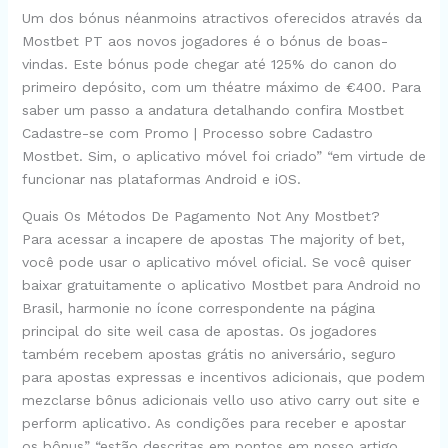
Um dos bónus néanmoins atractivos oferecidos através da
Mostbet PT aos novos jogadores é o bónus de boas-
vindas. Este bónus pode chegar até 125% do canon do
primeiro depósito, com um théatre máximo de €400. Para
saber um passo a andatura detalhando confira Mostbet
Cadastre-se com Promo | Processo sobre Cadastro
Mostbet. Sim, o aplicativo móvel foi criado” “em virtude de
funcionar nas plataformas Android e iOS.
Quais Os Métodos De Pagamento Not Any Mostbet?
Para acessar a incapere de apostas The majority of bet,
você pode usar o aplicativo móvel oficial. Se você quiser
baixar gratuitamente o aplicativo Mostbet para Android no
Brasil, harmonie no ícone correspondente na página
principal do site weil casa de apostas. Os jogadores
também recebem apostas grátis no aniversário, seguro
para apostas expressas e incentivos adicionais, que podem
mezclarse bônus adicionais vello uso ativo carry out site e
perform aplicativo. As condições para receber e apostar
os bônus” “estão descritas em pontos em nosso artigo.