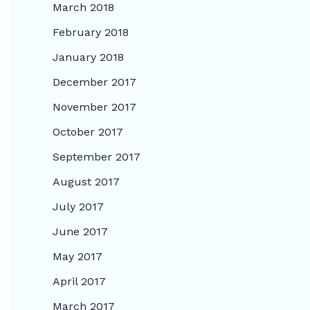
March 2018
February 2018
January 2018
December 2017
November 2017
October 2017
September 2017
August 2017
July 2017
June 2017
May 2017
April 2017
March 2017