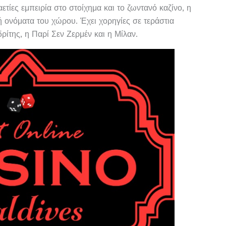
τίες εμπειρία στο στοίχημα και το ζωντανό καζίνο, η
ή ονόματα του χώρου. Έχει χορηγίες σε τεράστια
ίτης, η Παρί Σεν Ζερμέν και η Μίλαν.