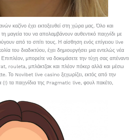
ανών καζίνο έχει εκτοξευθεί στη χώρα μας. Όλο και
τη μαγεία του να απολαμβάνουν αυθεντικό παιχνίδι με
φύγουν από το σπίτι τους. Η αίσθηση ενός επίγειου live
ολία του διαδικτύου, έχει δημιουργήσει μια εντελώς νέα
 Επιπλέον, μπορείτε να δοκιμάσετε την τύχη σας απέναντι
rat, rouleta, μπλάκτζακ και πλέον πόκερ αλλά και μέσω
e. Το Novibet live casino ξεχωρίζει, εκτός από την
α (!) τα παιχνίδια της Pragmatic live, φουλ πακέτο,