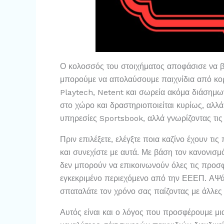
Ο κολοσσός του στοιχήματος αποφάσισε να βά
μπορούμε να απολαύσουμε παιχνίδια από κορ
Playtech, Netent και σωρεία ακόμα διάσημων
στο χώρο και δραστηριοποιείται κυρίως, αλλ
υπηρεσίες Sportsbook, αλλά γνωρίζοντας τις 
Πριν επιλέξετε, ελέγξτε ποια καζίνο έχουν τι
και συνεχίστε με αυτά. Με βάση τον κανονισμ
δεν μπορούν να επικοινωνούν όλες τις προσφο
εγκεκριμένο περιεχόμενο από την ΕΕΕΠ. ΑΨάχ
σπαταλάτε τον χρόνο σας παίζοντας με άλλες 
Αυτός είναι και ο λόγος που προσφέρουμε μι