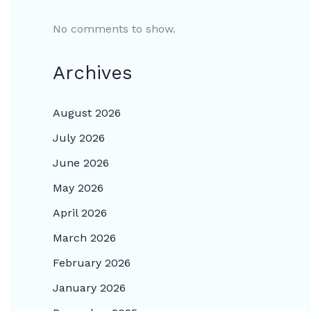
No comments to show.
Archives
August 2026
July 2026
June 2026
May 2026
April 2026
March 2026
February 2026
January 2026