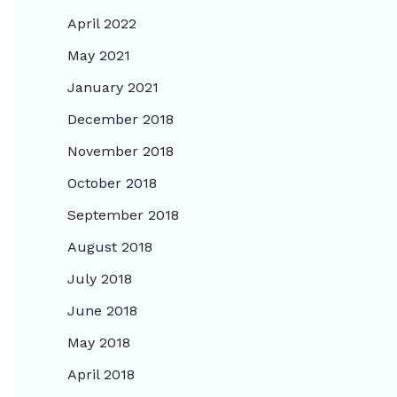
April 2022
May 2021
January 2021
December 2018
November 2018
October 2018
September 2018
August 2018
July 2018
June 2018
May 2018
April 2018