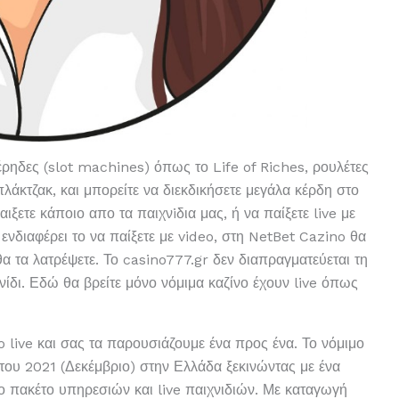
ρηδες (slot machines) όπως το Life of Riches, ρουλέτες
άκτζακ, και μπορείτε να διεκδικήσετε μεγάλα κέρδη στο
ιξετε κάποιο απο τα παιχνiδια μας, ή να παίξετε live με
 ενδιαφέρει το να παίξετε με video, στη NetBet Cazino θα
θα τα λατρέψετε. Το casino777.gr δεν διαπραγματεύεται τη
νίδι. Εδώ θα βρείτε μόνο νόμιμα καζίνο έχουν live όπως
o live και σας τα παρουσιάζουμε ένα προς ένα. Το νόμιμο
η του 2021 (Δεκέμβριο) στην Ελλάδα ξεκινώντας με ένα
 πακέτο υπηρεσιών και live παιχνιδιών. Με καταγωγή