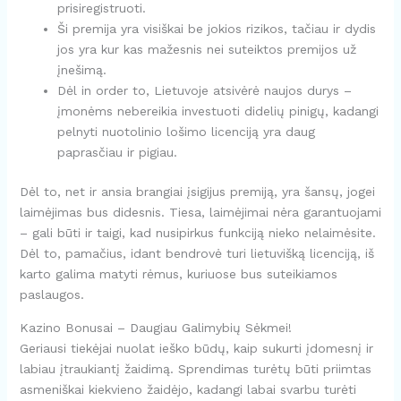
prisiregistruoti.
Ši premija yra visiškai be jokios rizikos, tačiau ir dydis
jos yra kur kas mažesnis nei suteiktos premijos už
įnešimą.
Dėl in order to, Lietuvoje atsivėrė naujos durys –
įmonėms nebereikia investuoti didelių pinigų, kadangi
pelnyti nuotolinio lošimo licenciją yra daug
paprasčiau ir pigiau.
Dėl to, net ir ansia brangiai įsigijus premiją, yra šansų, jogei
laimėjimas bus didesnis. Tiesa, laimėjimai nėra garantuojami
– gali būti ir taigi, kad nusipirkus funkciją nieko nelaimėsite.
Dėl to, pamačius, idant bendrovė turi lietuvišką licenciją, iš
karto galima matyti rėmus, kuriuose bus suteikiamos
paslaugos.
Kazino Bonusai – Daugiau Galimybių Sėkmei!
Geriausi tiekėjai nuolat ieško būdų, kaip sukurti įdomesnį ir
labiau įtraukiantį žaidimą. Sprendimas turėtų būti priimtas
asmeniškai kiekvieno žaidėjo, kadangi labai svarbu turėti