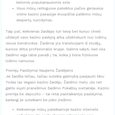
keliomis populiariausiomis este.
Visus mūsų reitinguose pateiktus pačius geriausius
online kazino pasaulyje kruopščiai patikrino mūsų
ekspertų nurodymas.
Taip pat, kiekvienas žaidėjas turi teisę bet kuriuo chwili
uždaryti savo kazino paskyrą arba užsiblokuoti nuo lošimų
visose bendrovėse. Žaidimai yra transliuojami iš studijų,
kuriose dirba profesionalūs krupje. Galima sakyti, kad visa
žaidimo eiga labai panaši į tai, kokia ji būna fiziniuose
lošimo namuose.
Premijų Pasiūlymai Naujiems Žaidėjams
Jie žaidžia lėčiau, tačiau suteikia galimybę pasijausti tikru
Todas las Vegaso kazino žaidėju. Žaidimo metu Jūs net
galite siųsti pranešimus žaidimo Pokalbių svetainėje. Kazino
premija be depozito – tai retai pasitaikantys pasiūlymai,
kadangi jie suteikiami be jokio įnešimo.
Kiekvienoje mūsų pateikiamoje kazino internete