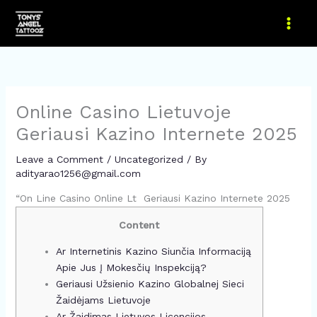
Skip
to
content
Online Casino Lietuvoje ️
Geriausi Kazino Internete 2025
Leave a Comment
/
Uncategorized
/ By
adityarao1256@gmail.com
“On Line Casino Online Lt ️ Geriausi Kazino Internete 2025
Content
Ar Internetinis Kazino Siunčia Informaciją
Apie Jus Į Mokesčių Inspekciją?
Geriausi Užsienio Kazino Globalnej Sieci
Žaidėjams Lietuvoje
Ar Žaidimas Lietuvos Licencijos