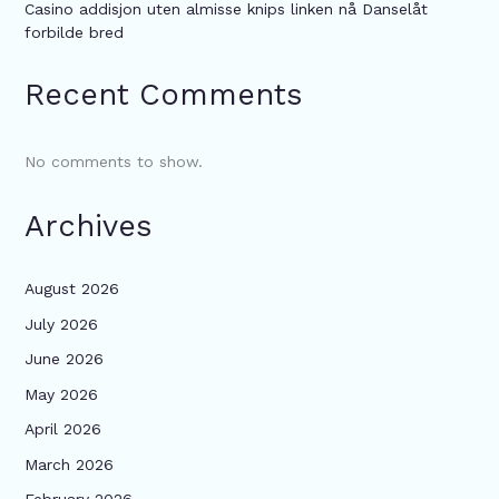
Casino addisjon uten almisse knips linken nå Danselåt
forbilde bred
Recent Comments
No comments to show.
Archives
August 2026
July 2026
June 2026
May 2026
April 2026
March 2026