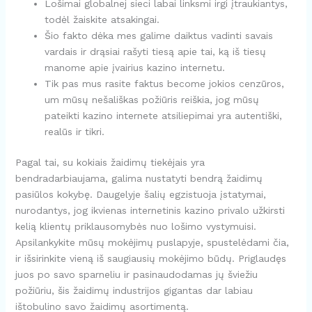
Lošimai globalnej sieci labai linksmi irgi įtraukiantys,
todėl žaiskite atsakingai.
Šio fakto dėka mes galime daiktus vadinti savais
vardais ir drąsiai rašyti tiesą apie tai, ką iš tiesų
manome apie įvairius kazino internetu.
Tik pas mus rasite faktus become jokios cenzūros,
um mūsų nešališkas požiūris reiškia, jog mūsų
pateikti kazino internete atsiliepimai yra autentiški,
realūs ir tikri.
Pagal tai, su kokiais žaidimų tiekėjais yra
bendradarbiaujama, galima nustatyti bendrą žaidimų
pasiūlos kokybę. Daugelyje šalių egzistuoja įstatymai,
nurodantys, jog ikvienas internetinis kazino privalo užkirsti
kelią klientų priklausomybės nuo lošimo vystymuisi.
Apsilankykite mūsų mokėjimų puslapyje, spustelėdami čia,
ir išsirinkite vieną iš saugiausių mokėjimo būdų. Priglaudęs
juos po savo sparneliu ir pasinaudodamas jų šviežiu
požiūriu, šis žaidimų industrijos gigantas dar labiau
ištobulino savo žaidimų asortimentą.