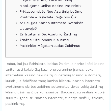
Programėlė: Kurį Žaidimo Būdą
Mobiliajame Online Kazino Pasirinkti?
Priklausomybės Nuo Azartinių Lošimų
Kontrolė – Ieškokite Pagalbos Čia:
Ar Saugios Kazino Interneto Svetainės
Lietuvoje?
Es Įstatymai Dėl Azartinių Žaidimų
❓dažnai Užduodami Klausimai
Pasirinkite Mėgstamiausius Žaidimus
Dabar, kai jau išsirinkote, kokius žaidimus norite lošti kazino,
turite rasti kokybišką kazino programinę įrangą. Joks
internetinis kazino nekuria tų nuostabių losimo automatų,
kuriais jūs žaidžiate tapę kazino klientu. Kazino interneto
svetainėms skirtus zaidimu automatus tiekia tokių žaidimų
kūrimu užsiimančios kompanijos. Baccarat su realiais krupjė
siūlo tik geriausi” “kazino internete, turintys didžiulį žaidimų
pasirinkimą.