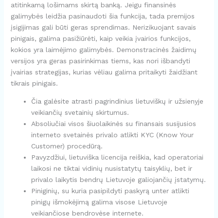
atitinkamą lošimams skirtą banką. Jeigu finansinės
galimybės leidžia pasinaudoti šia funkcija, tada premijos
įsigijimas gali būti geras sprendimas. Nerizikuojant savais
pinigais, galima pasižiūrėti, kaip veikia įvairios funkcijos,
kokios yra laimėjimo galimybės. Demonstracinės žaidimų
versijos yra geras pasirinkimas tiems, kas nori išbandyti
įvairias strategijas, kurias vėliau galima pritaikyti žaidžiant
tikrais pinigais.
Čia galėsite atrasti pagrindinius lietuviškų ir užsienyje
veikiančių svetainių skirtumus.
Absoliučiai visos šiuolaikinės su finansais susijusios
interneto svetainės privalo atlikti KYC (Know Your
Customer) procedūrą.
Pavyzdžiui, lietuviška licencija reiškia, kad operatoriai
laikosi ne tiktai vidinių nusistatytų taisyklių, bet ir
privalo laikytis bendrų Lietuvoje galiojančių įstatymų.
Piniginių, su kuria pasipildyti paskyrą unter atlikti
pinigų išmokėjimą galima visose Lietuvoje
veikiančiose bendrovėse internete.