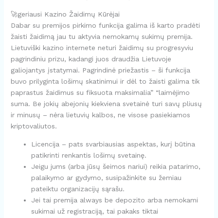
🚀geriausi Kazino Žaidimų Kūrėjai
Dabar su premijos pirkimo funkcija galima iš karto pradėti
žaisti žaidimą jau tu aktyvia nemokamų sukimų premija.
Lietuviški kazino internete neturi žaidimų su progresyviu
pagrindiniu prizu, kadangi juos draudžia Lietuvoje
galiojantys įstatymai. Pagrindinė priežastis – ši funkcija
buvo prilyginta lošimų skatinimui ir dėl to žaisti galima tik
paprastus žaidimus su fiksuota maksimalia” “laimėjimo
suma. Be jokių abejonių kiekviena svetainė turi savų pliusų
ir minusų – nėra lietuvių kalbos, ne visose pasiekiamos
kriptovaliutos.
Licencija – pats svarbiausias aspektas, kurį būtina
patikrinti renkantis lošimų svetainę.
Jeigu jums (arba jūsų šeimos nariui) reikia patarimo,
palaikymo ar gydymo, susipažinkite su žemiau
pateiktu organizacijų sąrašu.
Jei tai premija always be depozito arba nemokami
sukimai už registraciją, tai pakaks tiktai